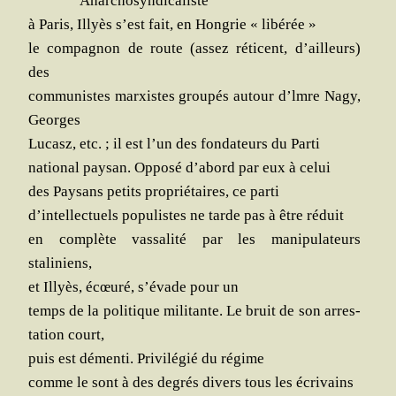
Anar­cho­syn­di­ca­liste
à Paris, Illyès s’est fait, en Hon­grie « libérée »
le com­pa­gnon de route (assez réti­cent, d’ailleurs)
des
com­mu­nistes mar­xistes grou­pés autour d’lmre Nagy,
Georges
Lucasz, etc. ; il est l’un des fon­da­teurs du Parti
natio­nal pay­san. Oppo­sé d’abord par eux à celui
des Pay­sans petits pro­prié­taires, ce parti
d’intellectuels popu­listes ne tarde pas à être réduit
en com­plète vas­sa­li­té par les mani­pu­la­teurs
staliniens,
et Illyès, écœu­ré, s’évade pour un
temps de la poli­tique mili­tante. Le bruit de son arres­
ta­tion court,
puis est démen­ti. Pri­vi­lé­gié du régime
comme le sont à des degrés divers tous les écrivains