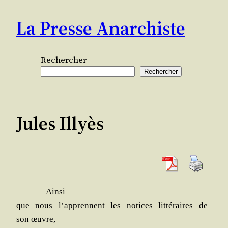
Aller
La Presse Anarchiste
au
contenu
Rechercher
Rechercher
Jules Illyès
Ain­si
que nous l’apprennent les notices lit­té­raires de
son œuvre,