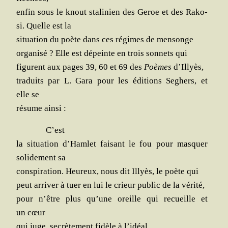
enfin sous le knout sta­li­nien des Geroe et des Rako­
si. Quelle est la
situa­tion du poète dans ces régimes de mensonge
orga­ni­sé ? Elle est dépeinte en trois son­nets qui
figurent aux pages 39, 60 et 69 des
Poèmes
d’Illyès,
tra­duits par L. Gara pour les édi­tions Seghers, et
elle se
résume ainsi :
C’est
la situa­tion d’Hamlet fai­sant le fou pour mas­quer
soli­de­ment sa
conspi­ra­tion. Heu­reux, nous dit Illyès, le poète qui
peut arri­ver à tuer en lui le crieur public de la vérité,
pour n’être plus qu’une oreille qui recueille et
un cœur
qui juge, secrè­te­ment fidèle à l’idéal