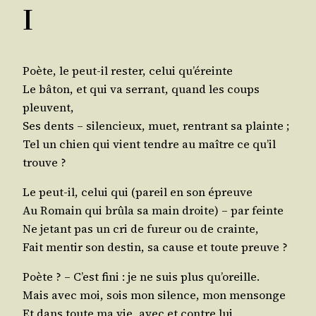
I
Poète, le peut‑il res­ter, celui qu’éreinte
Le bâton, et qui va ser­rant, quand les coups
pleuvent,
Ses dents – silen­cieux, muet, ren­trant sa plainte ;
Tel un chien qui vient tendre au maître ce qu’il
trouve ?
Le peut‑il, celui qui (pareil en son épreuve
Au Romain qui brû­la sa main droite) – par feinte
Ne jetant pas un cri de fureur ou de crainte,
Fait men­tir son des­tin, sa cause et toute preuve ?
Poète ? – C’est fini : je ne suis plus qu’oreille.
Mais avec moi, sois mon silence, mon mensonge
Et dans toute ma vie, avec et contre lui,