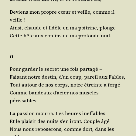
Deviens mon propre cœur et veille, comme il
veille !
Ain­si, chaude et fidèle en ma poi­trine, plonge
Cette bête aux confins de ma pro­fonde nuit.
II
Pour gar­der le secret une fois partagé –
Fai­sant notre des­tin, d’un coup, pareil aux Fables,
Tout autour de nos corps, notre étreinte a forgé
Comme ban­deaux d’acier nos muscles
périssables.
La pas­sion mour­ra. Les heures ineffables
Et le plai­sir des nuits s’en iront. Couple âgé
Nous nous repo­se­rons, comme dort, dans les