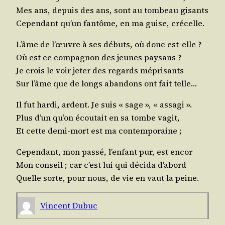
Mes ans, depuis des ans, sont au tom­beau gisants
Cepen­dant qu’un fan­tôme, en ma guise, crécelle.
L’âme de l’œuvre à ses débuts, où donc est‑elle ?
Où est ce com­pa­gnon des jeunes paysans ?
Je crois le voir jeter des regards méprisants
Sur l’âme que de longs aban­dons ont fait telle…
Il fut har­di, ardent. Je suis « sage », « assagi ».
Plus d’un qu’on écou­tait en sa tombe vagit,
Et cette demi‑mort est ma contemporaine ;
Cepen­dant, mon pas­sé, l’enfant pur, est encor
Mon conseil ; car c’est lui qui déci­da d’abord
Quelle sorte, pour nous, de vie en vaut la peine.
Vincent Dubuc