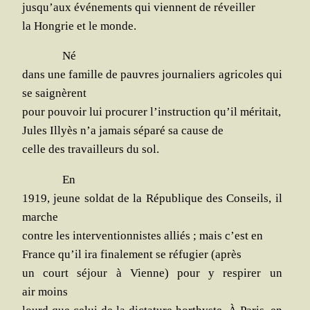
jusqu’aux évé­ne­ments qui viennent de réveiller
la Hon­grie et le monde.
Né
dans une famille de pauvres jour­na­liers agri­coles qui
se saignèrent
pour pou­voir lui pro­cu­rer l’instruction qu’il méritait,
Jules Illyès n’a jamais sépa­ré sa cause de
celle des tra­vailleurs du sol.
En
1919, jeune sol­dat de la Répu­blique des Conseils, il
marche
contre les inter­ven­tion­nistes alliés ; mais c’est en
France qu’il ira fina­lement se réfu­gier (après
un court séjour à Vienne) pour y res­pi­rer un
air moins