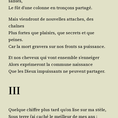
sables,
Le fût d’une colonne en tron­çons partagé.
Mais vien­dront de nou­velles attaches, des
chaînes
Plus fortes que plai­sirs, que secrets et que
peines.
Car la mort gra­ve­ra sur nos fronts sa puissance.
Et nos che­veux qui vont ensemble s’enneiger
Alors expri­me­ront la com­mune naissance
Que les Dieux impuis­sants ne peuvent partager.
III
Quelque chiffre plus tard qu’on lise sur ma stèle,
Sous terre j’ai caché le meilleur de mes ans ;