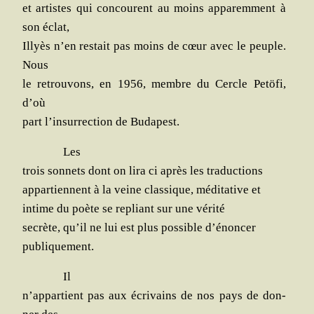
et artistes qui concourent au moins appa­rem­ment à
son éclat,
Illyès n’en res­tait pas moins de cœur avec le peuple.
Nous
le retrou­vons, en 1956, membre du Cercle Petö­fi,
d’où
part l’insurrection de Budapest.
Les
trois son­nets dont on lira ci après les traductions
appar­tiennent à la veine clas­sique, médi­ta­tive et
intime du poète se repliant sur une vérité
secrète, qu’il ne lui est plus pos­sible d’énoncer
publiquement.
Il
n’appartient pas aux écri­vains de nos pays de don­