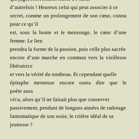
d’autrefois ! Heu­reux celui qui peut asso­cier à ce
secret, comme un pro­lon­ge­ment de son cœur, connu
pour ce qu’il
est, sous la honte et le men­songe, le cœur d’une
femme. Le lien
pren­dra la forme de la pas­sion, puis celle plus sacrée
encore d’une marche en com­mun vers la vieillesse
libératrice
et vers la véri­té du tom­beau. Et cepen­dant quelle
épi­taphe men­teuse encore ose­ra dire que le
poète aura
vécu,
alors qu’il ne fai­sait plus que conserver
pas­si­ve­ment, pen­dant de longues années de radotage
fan­to­ma­tique de son sosie, le cri­tère idéal de sa
jeunesse ?