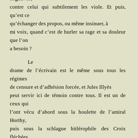
contre celui qui sub­ti­le­ment les viole. Et puis,
qu’est ce
qu’échanger des pro­pos, ou même insi­nuer, à
mi voix, quand c’est de hur­ler sa rage et sa dou­leur
que l’on
a besoin ?
Le
drame de l’écrivain est le même sous tous les
régimes
de cen­sure et d’adhésion for­cée, et Jules Illyès
peut ser­vir ici de témoin contre tous. Il est un de
ceux qui
l’ont vécu d’abord sous la hou­lette de l’amiral
Horthy,
puis sous la schlague hit­lé­ro­phile des Croix
fléchées,