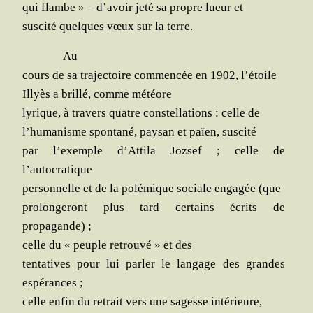
qui flambe » – d’avoir jeté sa propre lueur et
sus­ci­té quelques vœux sur la terre.
Au
cours de sa tra­jec­toire com­men­cée en 1902, l’étoile
Illyès a
brillé, comme météore
lyrique, à tra­vers quatre constel­la­tions : celle de
l’humanisme spon­ta­né, pay­san et païen, suscité
par l’exemple d’Attila Joz­sef ; celle de
l’autocratique
per­son­nelle et de la polé­mique sociale enga­gée (que
pro­lon­ge­ront plus tard cer­tains écrits de
propagande) ;
celle du « peuple retrou­vé » et des
ten­ta­tives pour lui par­ler le lan­gage des grandes
espérances ;
celle enfin du retrait vers une sagesse intérieure,