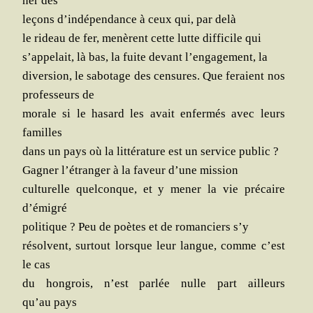
ner des
leçons d’indépendance à ceux qui, par delà
le rideau de fer, menèrent cette lutte dif­fi­cile qui
s’appelait, là bas, la fuite devant l’engagement, la
diver­sion, le sabo­tage des cen­sures. Que feraient nos
pro­fes­seurs de
morale si le hasard les avait enfer­més avec leurs
familles
dans un pays où la lit­té­ra­ture est un ser­vice public ?
Gagner l’étranger à la faveur d’une mission
cultu­relle quel­conque, et y mener la vie pré­caire
d’émigré
poli­tique ? Peu de poètes et de roman­ciers s’y
résolvent, sur­tout lorsque leur langue, comme c’est
le cas
du hon­grois, n’est par­lée nulle part ailleurs
qu’au pays