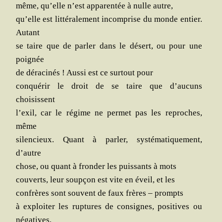
même, qu’elle n’est appa­ren­tée à nulle autre,
qu’elle est lit­té­ra­le­ment incom­prise du monde entier.
Autant
se taire que de par­ler dans le désert, ou pour une
poignée
de déra­ci­nés ! Aus­si est ce sur­tout pour
conqué­rir le droit de se taire que d’aucuns
choisissent
l’exil, car le régime ne per­met pas les reproches,
même
silen­cieux. Quant à par­ler, sys­té­ma­ti­que­ment,
d’autre
chose, ou quant à fron­der les puis­sants à mots
cou­verts, leur soup­çon est vite en éveil, et les
confrères sont sou­vent de faux frères – prompts
à exploi­ter les rup­tures de consignes, posi­tives ou
négatives,