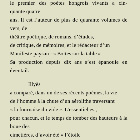
le pre­mier des poètes hon­grois vivants a cin­
quante quatre
ans. Il est l’auteur de plus de qua­rante volumes de
vers, de
théâtre poé­tique, de romans, d’études,
de cri­tique, de mémoires, et le rédac­teur d’un
Mani­feste pay­san : « Bottes sur la table ».
Sa pro­duc­tion depuis dix ans s’est épa­nouie en
éventail.
Illyès
a com­pa­ré, dans un de ses récents poèmes, la vie
de l’homme à la chute d’un aéro­lithe traversant
« la four­naise du vide ». L’essentiel est,
pour cha­cun, et le temps de tom­ber des hau­teurs à la
boue des
cime­tières, d’avoir été « l’étoile