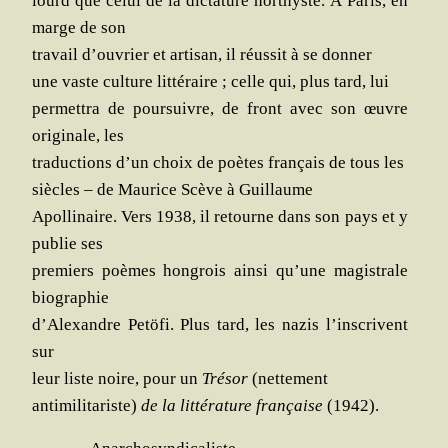
lourd que celui de la dic­ta­ture hor­thyste. À Paris, en
marge de son
tra­vail d’ouvrier et arti­san, il réus­sit à se donner
une vaste culture lit­té­raire ; celle qui, plus tard, lui
per­met­tra de pour­suivre, de front avec son œuvre
ori­gi­nale, les
tra­duc­tions d’un choix de poètes fran­çais de tous les
siècles – de Mau­rice Scève à Guillaume
Apol­li­naire. Vers 1938, il retourne dans son pays et y
publie ses
pre­miers poèmes hon­grois ain­si qu’une magis­trale
biographie
d’Alexandre Petö­fi. Plus tard, les nazis l’inscrivent
sur
leur liste noire, pour un
Tré­sor
(net­te­ment
anti­mi­li­ta­riste)
de la lit­té­ra­ture fran­çaise
(1942).