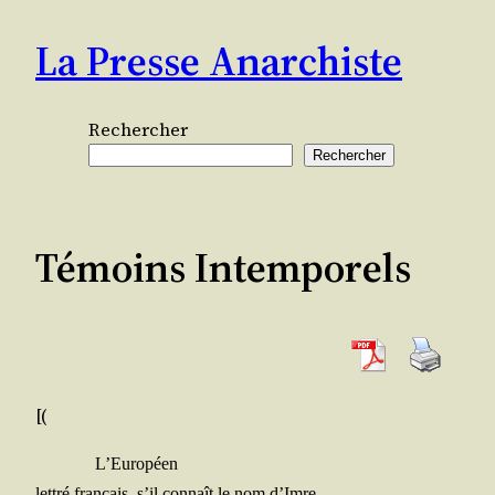
Aller
La Presse Anarchiste
au
contenu
Rechercher
Rechercher
Témoins Intemporels
[(
L’Européen
let­tré fran­çais, s’il connaît le nom d’Imre