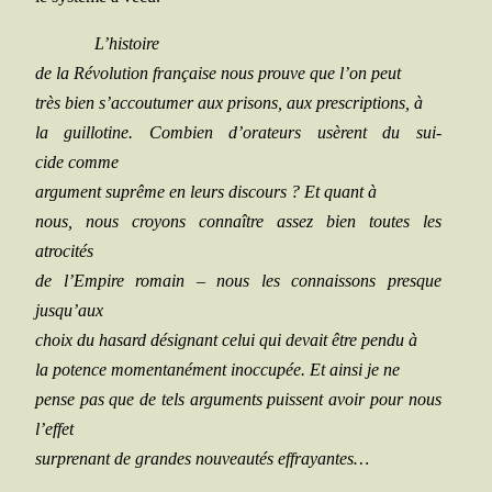
L’histoire
de la Révo­lu­tion fran­çaise nous prouve que l’on peut
très bien s’accoutumer aux pri­sons, aux pres­crip­tions, à
la guillo­tine. Com­bien d’orateurs usèrent du sui­
cide comme
argu­ment suprême en leurs dis­cours ? Et quant à
nous, nous croyons connaître assez bien toutes les
atrocités
de l’Empire romain – nous les connais­sons presque
jusqu’aux
choix du hasard dési­gnant celui qui devait être pen­du à
la potence momen­ta­né­ment inoc­cu­pée. Et ain­si je ne
pense pas que de tels argu­ments puissent avoir pour nous
l’effet
sur­pre­nant de grandes nou­veau­tés effrayantes…