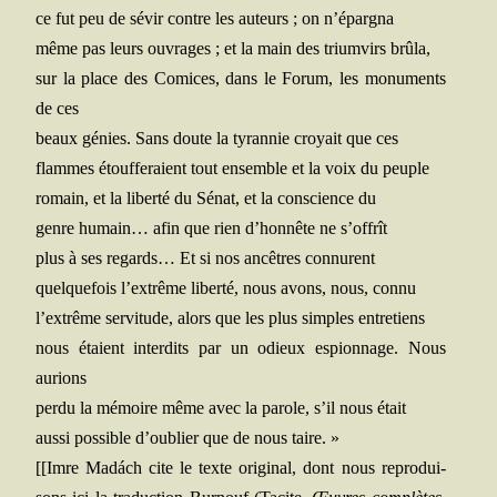
ce fut peu de sévir contre les auteurs ; on n’épargna
même pas leurs ouvrages ; et la main des trium­virs brûla,
sur la place des Comices,
dans le Forum, les monu­ments
de ces
beaux génies. Sans doute la tyran­nie
croyait que ces
flammes étouf­fe­raient tout ensemble et la voix du peuple
romain, et la liber­té du Sénat, et la conscience du
genre humain… afin que rien d’honnête ne s’offrît
plus à ses regards… Et si nos ancêtres connurent
quel­que­fois l’extrême liber­té, nous avons, nous, connu
l’extrême ser­vi­tude, alors que les plus simples entretiens
nous étaient inter­dits par un odieux espion­nage. Nous
aurions
per­du la mémoire même avec la parole, s’il nous était
aus­si pos­sible d’oublier que de
nous taire. »
[[Imre Madách cite le texte ori­gi­nal, dont nous repro­dui­