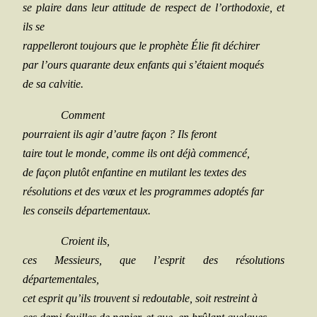
se plaire dans leur atti­tude de res­pect de l’orthodoxie, et
ils se
rap­pel­le­ront tou­jours que le pro­phète Élie fit déchirer
par l’ours qua­rante deux enfants qui s’étaient moqués
de sa calvitie.
Com­ment
pour­raient ils agir d’autre façon ? Ils feront
taire tout le monde, comme ils ont déjà commencé,
de façon plu­tôt enfan­tine en muti­lant les textes des
réso­lu­tions et des vœux et les pro­grammes adop­tés far
les conseils départementaux.
Croient ils,
ces Mes­sieurs, que l’esprit des réso­lu­tions
départementales,
cet esprit qu’ils trouvent si redou­table, soit res­treint à