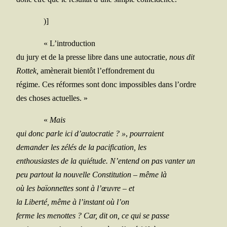
)]
« L’introduction
du jury et de la presse libre dans une auto­cra­tie,
nous dit
Rot­tek,
amè­ne­rait bien­tôt l’effondrement du
régime. Ces réformes sont donc impos­sibles dans l’ordre
des choses actuelles. »
«
Mais
qui donc parle ici d’autocratie ? »
,
pour­raient
deman­der les zélés de la paci­fi­ca­tion, les
enthou­siastes de la quié­tude. N’entend on pas van­ter un
peu par­tout la nou­velle Consti­tu­tion
–
même là
où les baïon­nettes sont à l’œuvre
–
et
la Liber­té, même à l’instant où l’on
ferme les menottes ? Car, dit on, ce qui se passe