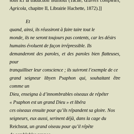
sons ici la
tra­duc­tion Bur­nouf (Tacite,
Œuvres com­plètes,
Agri­co­la,
cha­pitre II, Librai­rie Hachette, 1872).]]
Et
quand, ain­si, ils réus­si­ront à faire taire tout le
monde, ils ne seront tou­jours pas contents, car les désirs
humains évo­luent de façon irré­pres­sible. Ils
deman­de­ront des paroles, et des paroles bien flat­teuses,
pour
tran­quilli­ser leur conscience ; ils sui­vront l’exemple de ce
grand sei­gneur libyen Psa­phon qui, sou­hai­tant être
comme un
Dieu, ensei­gna à d’innombrables oiseaux de répéter
« Psa­phon est un grand Dieu » et libéra
ces oiseaux ensuite pour qu’ils répandent sa gloire. Nos
sei­gneurs, eux aus­si, serinent déjà, dans la cage du
Reichs­rat,
un grand oiseau pour qu’il répète