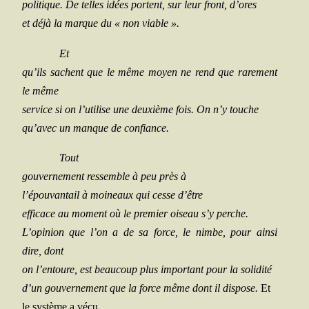
poli­tique. De telles idées portent, sur leur front, d’ores
et déjà la marque du « non viable ».
Et
qu’ils sachent que le même moyen ne rend que rare­ment
le même
ser­vice si on l’utilise une deuxième fois. On n’y touche
qu’avec un manque de confiance.
Tout
gou­ver­ne­ment res­semble à peu près à
l’épouvantail à moi­neaux qui cesse d’être
effi­cace au moment où le pre­mier oiseau s’y perche.
L’opinion que l’on a de sa force, le nimbe, pour ain­si
dire, dont
on l’entoure, est beau­coup plus impor­tant pour la solidité
d’un gou­ver­ne­ment que la force même dont il dis­pose.
Et
le sys­tème a vécu.