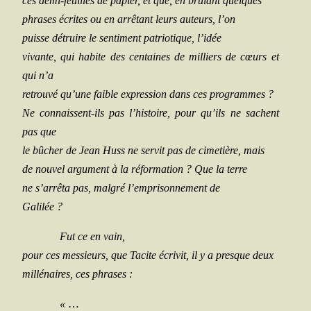
ces demi-feuilles de papier, et que, en brû­lant quelques
phrases écrites ou en arrê­tant leurs auteurs, l’on
puisse détruire le sen­ti­ment patrio­tique, l’idée
vivante, qui habite des cen­taines de mil­liers de cœurs et
qui n’a
retrou­vé qu’une faible expres­sion dans ces programmes ?
Ne connaissent-ils pas l’histoire, pour qu’ils ne sachent
pas que
le bûcher de Jean Huss ne ser­vit pas de cime­tière, mais
de nou­vel argu­ment à la réfor­ma­tion ? Que la terre
ne s’arrêta pas, mal­gré l’emprisonnement de
Galilée ?
Fut ce en vain,
pour ces mes­sieurs, que Tacite écri­vit, il y a presque deux
mil­lé­naires, ces phrases :
«
…