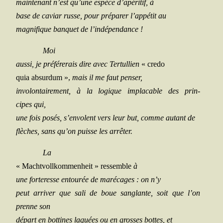
main­te­nant n’est qu’une espèce d’apéritif, à
base de caviar russe, pour pré­pa­rer l’appétit au
magni­fique ban­quet de l’indépendance !
Moi
aus­si, je pré­fé­re­rais dire avec Ter­tul­lien
« cre­do
quia absur­dum »,
mais il me faut penser,
invo­lon­tai­re­ment, à la logique impla­cable des prin­
cipes qui,
une fois posés, s’envolent vers leur but, comme autant de
flèches, sans qu’on puisse les arrêter.
La
« Macht­voll­kom­men­heit » res­semble
à
une for­te­resse entou­rée de maré­cages : on n’y
peut arri­ver que sali de boue san­glante, soit que l’on
prenne son
départ en bot­tines laquées ou en grosses bottes, et