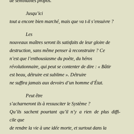
de sem­blables propos.
Jusqu’ici
tout a encore bien mar­ché, mais que va t‑il s’ensuivre ?
Les
nou­veaux maîtres seront ils satis­faits de leur gloire de
des­truc­tion, sans même pen­ser à recons­truire ? Ce
n’est que l’enthousiasme du poète, du héros
révo­lu­tion­naire, qui peut se conten­ter de dire : « Bâtir
est beau, détruire est sublime ». Détruire
ne suf­fi­ra jamais aux devoirs d’un homme d’État.
Peut être
s’acharneront ils à res­sus­ci­ter le Système ?
Qu’ils sachent pour­tant qu’il n’y a rien de plus dif­fi­
cile que
de rendre la vie à une idée morte, et sur­tout dans la