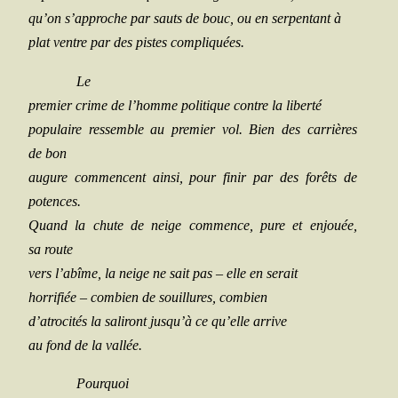
qu’on s’approche par sauts de bouc, ou en ser­pen­tant à
plat ventre par des pistes compliquées.
Le
pre­mier crime de l’homme poli­tique contre la liberté
popu­laire res­semble au pre­mier vol. Bien des car­rières
de bon
augure com­mencent ain­si, pour finir par des forêts de
potences.
Quand la chute de neige com­mence, pure et enjouée,
sa route
vers l’abîme, la neige ne sait pas
–
elle en serait
hor­ri­fiée
–
com­bien de souillures, combien
d’atrocités la sali­ront jusqu’à ce qu’elle arrive
au fond de la vallée.
Pour­quoi