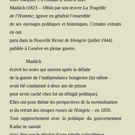
Madách (1823 – 1864) par son œuvre
La Tra­gé­die
de l’Homme,
ignore
en géné­ral l’ensemble
de ses ouvrages poli­tiques et his­to­riques. Cer­tains extraits
en ont
paru dans la
Nou­velle
Revue de Hon­grie
(juillet 1944)
publiée à Genève en pleine guerre.
Madách
écri­vit les notes qui suivent après la défaite
de la guerre de l’indépendance hon­groise (lui même
avait été condam­né à deux ans de prison
pour avoir caché chez lui un réfu­gié politique).
Elles ont pour thème les pers­pec­tives de la
nor­ma­li­sa­tion
et du
retrait des troupes russes de Hon­grie
– en 1850.
Tout rap­pro­che­ment avec la poli­tique du gou­ver­ne­ment
Kadar ne saurait
donc être que le résul­tat d’une simple coïncidence.