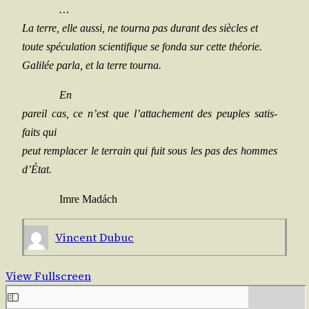
…
La terre, elle aus­si, ne tour­na pas durant des siècles et
toute spé­cu­la­tion scien­ti­fique se fon­da sur cette théorie.
Gali­lée par­la, et la terre tourna.
En
pareil cas, ce n’est que l’attachement des peuples satis­
faits qui
peut rem­pla­cer le ter­rain qui fuit sous les pas des hommes
d’État.
Imre Madách
Vincent Dubuc
View Fullscreen