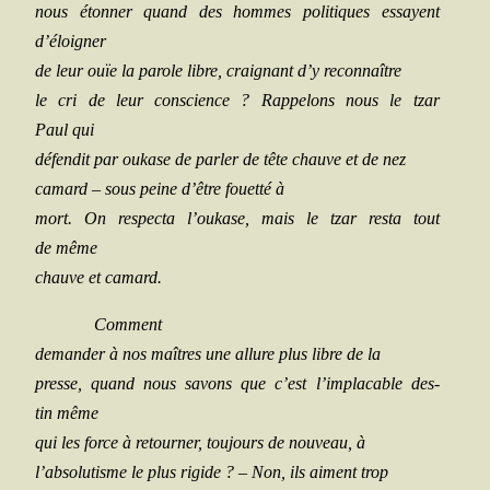
nous éton­ner quand des hommes poli­tiques essayent
d’éloigner
de leur ouïe la parole libre, crai­gnant d’y reconnaître
le cri de leur conscience ? Rap­pe­lons nous le tzar
Paul qui
défen­dit par oukase de par­ler de tête chauve et de nez
camard
–
sous peine d’être fouet­té à
mort. On res­pec­ta l’oukase, mais le tzar res­ta tout
de même
chauve et camard.
Com­ment
deman­der à nos maîtres une allure plus libre de la
presse, quand nous savons que c’est l’implacable des­
tin même
qui les force à retour­ner, tou­jours de nou­veau, à
l’absolutisme le plus rigide ?
–
Non, ils aiment trop