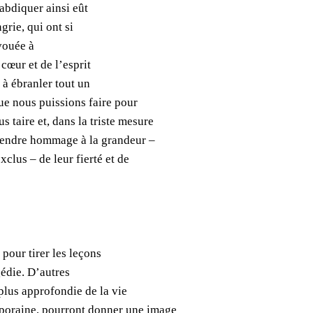
abdiquer ainsi eût
grie, qui ont si
vouée à
 cœur et de l’esprit
 à ébranler tout un
ue nous puissions faire pour
s taire et, dans la triste mesure
 rendre hommage à la grandeur –
clus – de leur fierté et de
pour tirer les leçons
gédie. D’autres
plus appro­fondie de la vie
mporaine, pourront donner une image