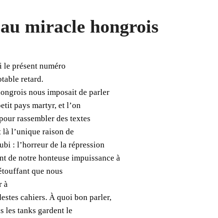
u miracle hongrois
si le présent numéro
table retard.
ongrois nous imposait de parler
etit pays martyr, et l’on
 pour rassembler des textes
t là l’unique raison de
bi : l’horreur de la répression
ment de notre honteuse impuissance à
 étouffant que nous
r à
estes cahiers. À quoi bon parler,
s les tanks gardent le