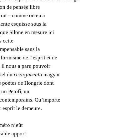
ion de pensée libre
ction – comme on en a
nente esquisse sous la
 que Silone en mesure ici
s cette
 impensable sans la
formisme de l’esprit et de
 il nous a paru pouvoir
uel du
risorgimento
magyar
e poètes de Hongrie dont
 un Petöfi, un
s contemporains.
Qu’importe
r esprit le demeure.
uméro n’eût
iable apport