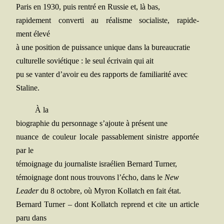
Paris en 1930, puis ren­tré en Rus­sie et, là bas,
rapi­de­ment conver­ti au réa­lisme socia­liste, rapi­de­
ment élevé
à une posi­tion de puis­sance unique dans la bureaucratie
cultu­relle sovié­tique : le seul écri­vain qui ait
pu se van­ter d’avoir eu des rap­ports de fami­lia­ri­té avec
Staline.
À la
bio­gra­phie du per­son­nage s’ajoute à pré­sent une
nuance de cou­leur locale pas­sa­ble­ment sinistre appor­tée
par le
témoi­gnage du jour­na­liste israé­lien Ber­nard Turner,
témoi­gnage dont nous trou­vons l’écho, dans le
New
Lea­der
du 8 octobre, où Myron Kol­latch en fait état.
Ber­nard Tur­ner – dont Kol­latch reprend et cite un article
paru dans