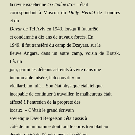
la revue israé­lienne
la Chaîne d’or
– était
cor­res­pon­dant à Mos­cou du
Dai­ly Herald
de Londres
et du
Davar
de Tel Aviv en 1943, lorsqu’il fut arrêté
et condam­né à dix ans de tra­vaux for­cés. En
1949, il fut trans­fé­ré du camp de Dzayars, sur le
fleuve Anga­ra, dans un autre camp, voi­sin de Bratsk.
Là, un
jour, par­mi les déte­nus astreints à vivre dans une
innom­mable misère, il décou­vrit « un
vieillard, un juif… Son état phy­sique était tel que,
inca­pable de conti­nuer à tra­vailler, le mal­heu­reux était
affec­té à l’entretien de la pro­pre­té des
locaux. » C’était le grand écrivain
sovié­tique David Ber­gel­son ; était assis à
côté de lui un homme dont tout le corps trem­blait au
der­nier degré de l’épuisement : le célèbre