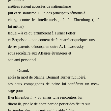
arrê­tées étaient accu­sées de nationalisme
juif et de sio­nisme. L’un des prin­ci­paux témoins à
charge contre les intel­lec­tuels juifs fut Ehren­burg (juif
lui même),
lequel – à ce qu’affirmèrent à Tur­ner Feffer
et Ber­gel­son – non content de faire arrê­ter quelques uns
de ses parents, dénon­ça en outre A. L. Losovsky,
sous secré­taire aux Affaires étran­gères et
son ami personnel.
Quand,
après la mort de Sta­line, Ber­nard Tur­ner fut libéré,
ses deux com­pa­gnons de peine lui confièrent un mes­
sage pour
Ilya Ehren­burg : « Si jamais tu le ren­contres, lui
dirent ils, prie le de notre part de por­ter des fleurs sur
les tombes des inno­cents qu’il a aidé à faire