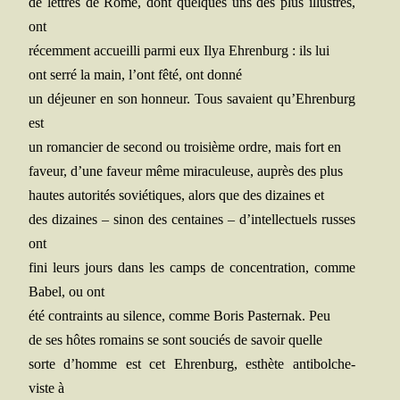
de lettres de Rome, dont quelques uns des plus illustres,
ont
récem­ment accueilli par­mi eux Ilya Ehren­burg : ils lui
ont ser­ré la main, l’ont fêté, ont donné
un déjeu­ner en son hon­neur. Tous savaient qu’Ehrenburg
est
un roman­cier de second ou troi­sième ordre, mais fort en
faveur, d’une faveur même mira­cu­leuse, auprès des plus
hautes auto­ri­tés sovié­tiques, alors que des dizaines et
des dizaines – sinon des cen­taines – d’intellectuels russes
ont
fini leurs jours dans les camps de concen­tra­tion, comme
Babel, ou ont
été contraints au silence, comme Boris Pas­ter­nak. Peu
de ses hôtes romains se sont sou­ciés de savoir quelle
sorte d’homme est cet Ehren­burg, esthète anti­bol­che­
viste à