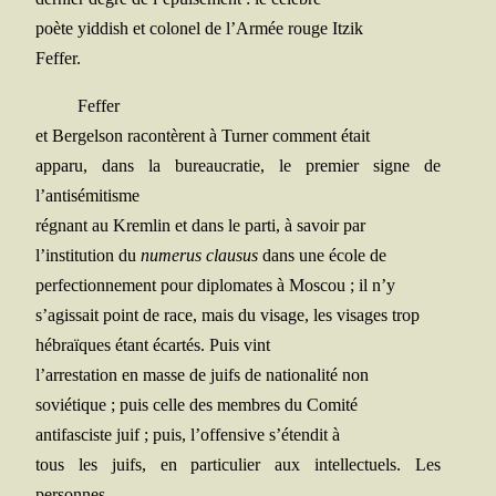
poète yid­dish et colo­nel de l’Armée rouge Itzik
Feffer.
Fef­fer
et Ber­gel­son racon­tèrent à Tur­ner com­ment était
appa­ru, dans la bureau­cra­tie, le pre­mier signe de
l’antisémitisme
régnant au Krem­lin et dans le par­ti, à savoir par
l’institution du
nume­rus clau­sus
dans une école de
per­fec­tion­ne­ment pour diplo­mates à Mos­cou ; il n’y
s’agissait point de race, mais du visage, les visages trop
hébraïques étant écar­tés. Puis vint
l’arrestation en masse de juifs de natio­na­li­té non
sovié­tique ; puis celle des membres du Comité
anti­fas­ciste juif ; puis, l’offensive s’étendit à
tous les juifs, en par­ti­cu­lier aux intel­lec­tuels. Les
personnes