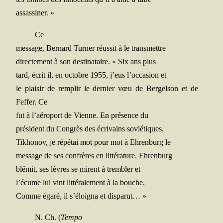
assassiner. »
Ce
mes­sage, Ber­nard Tur­ner réus­sit à le transmettre
direc­te­ment à son des­ti­na­taire. « Six ans plus
tard, écrit il, en octobre 1955, j’eus l’occasion et
le plai­sir de rem­plir le der­nier vœu de Ber­gel­son et de
Fef­fer. Ce
fut à l’aéroport de Vienne. En pré­sence du
pré­sident du Congrès des écri­vains soviétiques,
Tikho­nov, je répé­tai mot pour mot à Ehren­burg le
mes­sage de ses confrères en lit­té­ra­ture. Ehrenburg
blê­mit, ses lèvres se mirent à trem­bler et
l’écume lui vint lit­té­ra­le­ment à la bouche.
Comme éga­ré, il s’éloigna et disparut… »
N. Ch. (
Tem­po