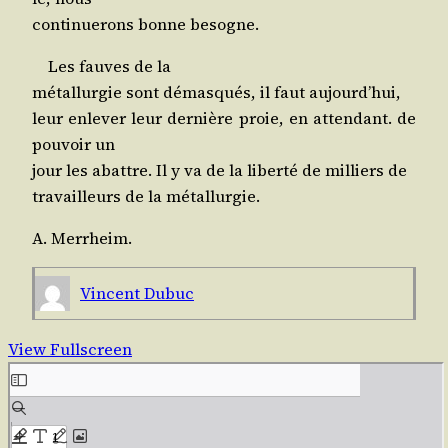
conti­nue­rons bonne besogne.
Les fauves de la
métal­lur­gie sont démas­qués, il faut aujourd’hui,
leur enle­ver leur der­nière proie, en atten­dant. de
pou­voir un
jour les abattre. Il y va de la liber­té de mil­liers de
tra­vailleurs de la métallurgie.
A. Mer­rheim.
Vincent Dubuc
View Fullscreen