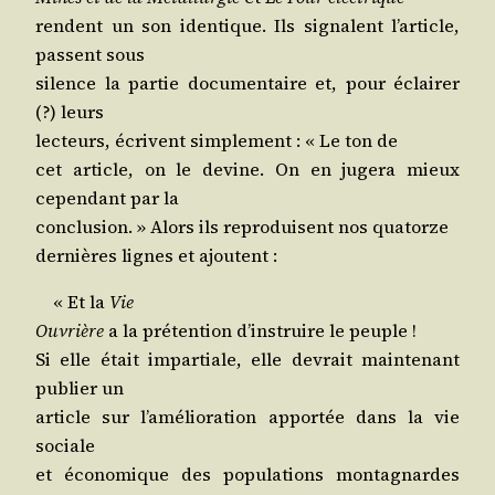
rendent un son iden­tique. Ils signalent l’ar­ticle,
passent sous
silence la par­tie docu­men­taire et, pour éclai­rer
(?) leurs
lec­teurs, écrivent sim­ple­ment : « Le ton de
cet article, on le devine. On en juge­ra mieux
cepen­dant par la
conclu­sion. » Alors ils repro­duisent nos quatorze
der­nières lignes et ajoutent :
« Et la
Vie
Ouvrière
a la pré­ten­tion d’ins­truire le peuple !
Si elle était impar­tiale, elle devrait main­te­nant
publier un
article sur l’a­mé­lio­ra­tion appor­tée dans la vie
sociale
et éco­no­mique des popu­la­tions mon­ta­gnardes