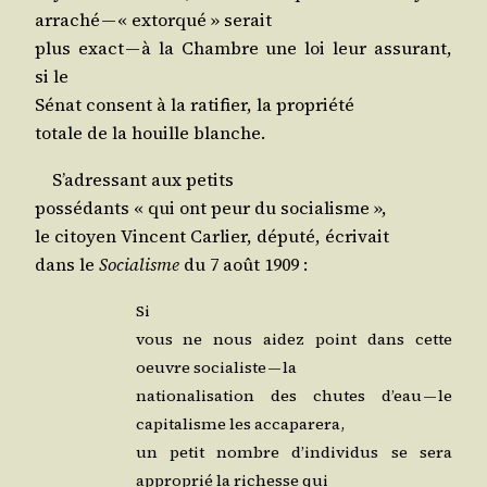
arra­ché — « extor­qué » serait
plus exact — à la Chambre une loi leur assu­rant,
si le
Sénat consent à la rati­fier, la propriété
totale de la houille blanche.
S’a­dres­sant aux petits
pos­sé­dants « qui ont peur du socialisme »,
le citoyen Vincent Car­lier, dépu­té, écrivait
dans le
Socia­lisme
du 7 août 1909 :
Si
vous ne nous aidez point dans cette
oeuvre socia­liste — la
natio­na­li­sa­tion des chutes d’eau — le
capi­ta­lisme les accaparera,
un petit nombre d’in­di­vi­dus se sera
appro­prié la richesse qui