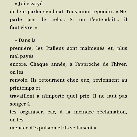
« J’ai essayé
de leur par­ler syn­di­cat. Tous m’ont répon­du : « Ne
parle pas de cela… Si on t’en­ten­dait… il
faut vivre. »
« Dans la
pre­mière, les Ita­liens sont mal­me­nés et, plus
mal payés
encore. Chaque année, à l’ap­proche de l’hi­ver,
on les
ren­voie. Ils retournent chez eux, reviennent au
prin­temps et
tra­vaillent à n’im­porte quel prix. Il ne faut pas
son­ger à
les orga­ni­ser, car, à la moindre récla­ma­tion,
on les
menace d’ex­pul­sion et ils se taisent ».