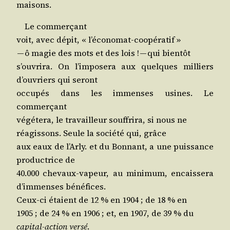
maisons.
Le commerçant
voit, avec dépit, « l’économat-coopératif »
— ô magie des mots et des lois ! — qui bientôt
s’ou­vri­ra. On l’im­po­se­ra aux quelques mil­liers
d’ou­vriers qui seront
occu­pés dans les immenses usines. Le
commerçant
végé­te­ra, le tra­vailleur souf­fri­ra, si nous ne
réagis­sons. Seule la socié­té qui, grâce
aux eaux de l’Ar­ly. et du Bon­nant, a une puis­sance
pro­duc­trice de
40.000 che­vaux-vapeur, au mini­mum, encais­se­ra
d’im­menses bénéfices.
Ceux-ci étaient de 12 % en 1904 ; de 18 % en
1905 ; de 24 % en 1906 ; et, en 1907, de 39 % du
capi­tal-action ver­sé
.