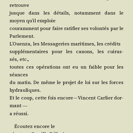
retrouve
jusque dans les détails, notam­ment dans le
moyen qu’il emploie
cou­ram­ment pour faire rati­fier ses volon­tés par le
Parlement.
L’Ouen­za, les Mes­sa­ge­ries mari­times, les crédits
sup­plé­men­taires pour les canons, les cui­ras­
sés, etc.,
toutes ces opé­ra­tions ont eu un faible pour les
séances
du matin. De même le pro­jet de loi sur les forces
hydrauliques.
Et le coup, cette fois encore — Vincent Car­lier dor­
mant
―
a réussi.
Écou­tez encore le