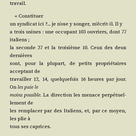
travail.
« Constituer
un syn­di­cat ici ?… je n’ose y son­ger, m’é­crit-il. Il y
a trois usines : une occu­pant 103 ouvriers, dont 77
italiens ;
la seconde 27 et la troi­sième 10. Ceux des deux
dernières
sont, pour la plu­part, de petits pro­prié­taires
accep­tant de
tra­vailler 12, 14, quel­que­fois 16 heures par jour.
On
les paie le
moins pos­sible
. La direc­tion les menace per­pé­tuel­
le­ment de
les rem­pla­cer par des Ita­liens, et, par ce moyen,
les plie à
tous ses caprices.