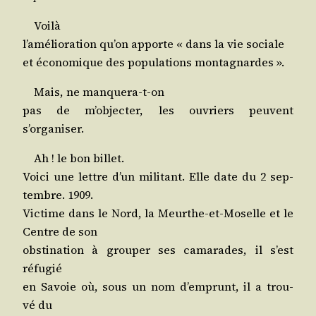
Voilà
l’a­mé­lio­ra­tion qu’on apporte « dans la vie sociale
et éco­no­mique des popu­la­tions montagnardes ».
Mais, ne manquera-t-on
pas de m’ob­jec­ter, les ouvriers peuvent
s’organiser.
Ah ! le bon billet.
Voi­ci une lettre d’un mili­tant. Elle date du 2 sep­
tembre. 1909.
Vic­time dans le Nord, la Meurthe-et-Moselle et le
Centre de son
obs­ti­na­tion à grou­per ses cama­rades, il s’est
réfugié
en Savoie où, sous un nom d’emprunt, il a trou­
vé du