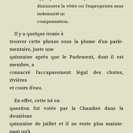
dimi­nue­ra la vôtre ou l’ex­pro­prie­ra sans
indem­ni­té ni
compensation.
Il y a quelque iro­nie à
trou­ver cette phrase sous la plume d’un par­le­
men­taire, juste une
quin­zaine après que le Par­le­ment, dont il est
membre, a
consa­cré l’ac­ca­pa­re­ment légal des chutes,
rivières
et cours d’eau.
En effet, cette loi en
ques­tion fut votée par la Chambre dans la
deuxième
quin­zaine de juillet et il ne reste plus main­te­
nant qu’à