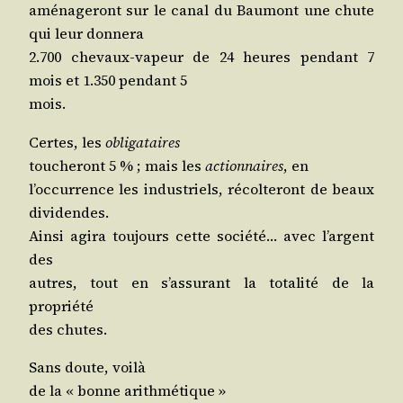
amé­na­ge­ront sur le canal du Bau­mont une chute
qui leur donnera
2.700 che­vaux-vapeur de 24 heures pen­dant 7
mois et 1.350 pen­dant 5
mois.
Certes, les
obli­ga­taires
tou­che­ront 5 % ; mais les
action­naires
, en
l’oc­cur­rence les indus­triels, récol­te­ront de beaux
dividendes.
Ain­si agi­ra tou­jours cette socié­té… avec l’argent
des
autres, tout en s’as­su­rant la tota­li­té de la
propriété
des chutes.
Sans doute, voilà
de la « bonne arithmétique »