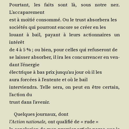
Pour­tant, les faits sont là, sous notre nez.
L’accaparement
est à moi­tié consom­mé. Ou le trust absor­be­ra les
socié­tés qui pour­ront encore se créer en les
louant à bail, payant à leurs action­naires un
intérêt
de 4 à 5 % ; ou bien, pour celles qui refu­se­ront de
se lais­ser absor­ber, il ira les concur­ren­cer en ven­
dant l’énergie
élec­trique à bas prix jus­qu’au jour où il les
aura for­cées à l’en­tente et où le bail
inter­vien­dra. Telle sera, on peut en être cer­tain,
l’ac­tion du
trust dans l’avenir.
Quelques jour­naux, dont
l’Ac­tion natio­nale
, ont qua­li­fié de « rude »