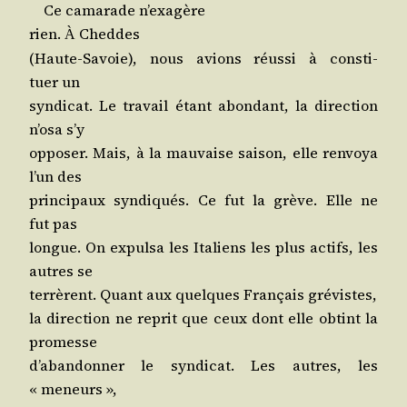
Ce cama­rade n’exagère
rien.
Cheddes
À
(Haute-Savoie), nous avions réus­si à consti­
tuer un
syn­di­cat. Le tra­vail étant abon­dant, la direc­tion
n’o­sa s’y
oppo­ser. Mais, à la mau­vaise sai­son, elle ren­voya
l’un des
prin­ci­paux syn­di­qués. Ce fut la grève. Elle ne
fut pas
longue. On expul­sa les Ita­liens les plus actifs, les
autres se
ter­rèrent. Quant aux quelques Fran­çais grévistes,
la direc­tion ne reprit que ceux dont elle obtint la
promesse
d’a­ban­don­ner le syn­di­cat. Les autres, les
« meneurs »,