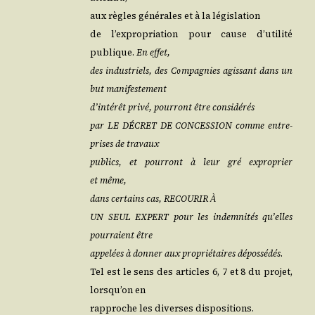
aux règles géné­rales et à la législation
de l’ex­pro­pria­tion pour cause d’u­ti­li­té
publique.
En effet,
des indus­triels, des Com­pa­gnies agis­sant dans un
but manifestement
d’in­té­rêt pri­vé, pour­ront être considérés
par LE DÉCRET DE CONCESSION comme entre­
prises de travaux
publics, et pour­ront à leur gré expro­prier
et même,
dans cer­tains cas, RECOURIR
À
UN SEUL EXPERT pour les indem­ni­tés qu’elles
pour­raient être
appe­lées à don­ner aux pro­prié­taires dépos­sé­dés
.
Tel est le sens des articles 6, 7 et 8 du pro­jet,
lors­qu’on en
rap­proche les diverses dispositions.