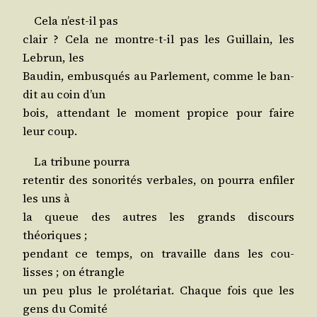
Cela n’est-il pas
clair ? Cela ne montre-t-il pas les Guillain, les
Lebrun, les
Bau­din, embus­qués au Par­le­ment, comme le ban­
dit au coin d’un
bois, atten­dant le moment pro­pice pour faire
leur coup.
La tri­bune pourra
reten­tir des sono­ri­tés ver­bales, on pour­ra enfi­ler
les uns à
la queue des autres les grands dis­cours
théoriques ;
pen­dant ce temps, on tra­vaille dans les cou­
lisses ; on étrangle
un peu plus le pro­lé­ta­riat. Chaque fois que les
gens du Comité