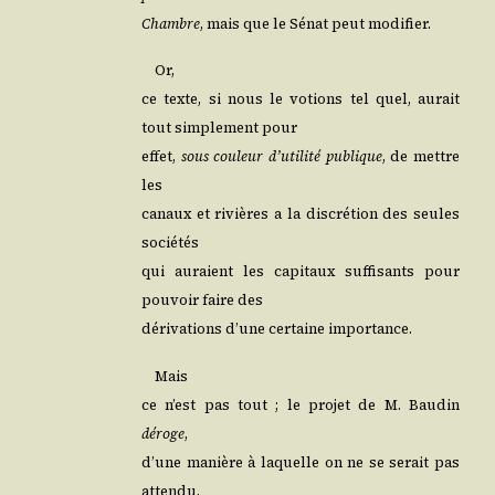
Chambre
, mais que le Sénat peut modifier.
Or,
ce texte, si nous le votions tel quel, aurait
tout sim­ple­ment pour
effet,
sous cou­leur d’u­ti­li­té publique
, de mettre
les
canaux et rivières a la dis­cré­tion des seules
sociétés
qui auraient les capi­taux suf­fi­sants pour
pou­voir faire des
déri­va­tions d’une cer­taine importance.
Mais
ce n’est pas tout ; le pro­jet de M. Bau­din
déroge
,
d’une manière à laquelle on ne se serait pas
attendu,