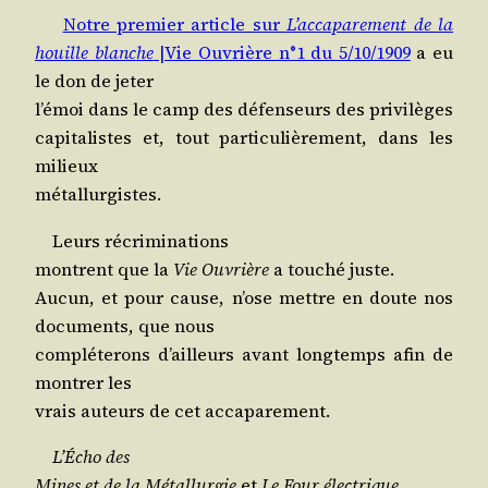
Notre pre­mier article sur
L’ac­ca­pa­re­ment de la
houille blanche
|Vie Ouvrière n°1 du 5/​10/​1909
a eu
le don de jeter
l’é­moi dans le camp des défen­seurs des privilèges
capi­ta­listes et, tout par­ti­cu­liè­re­ment, dans les
milieux
métallurgistes.
Leurs récriminations
montrent que la
Vie Ouvrière
a tou­ché juste.
Aucun, et pour cause, n’ose mettre en doute nos
docu­ments, que nous
com­plé­te­rons d’ailleurs avant long­temps afin de
mon­trer les
vrais auteurs de cet accaparement.
L’É­cho des
Mines et de la Métal­lur­gie
et
Le Four électrique