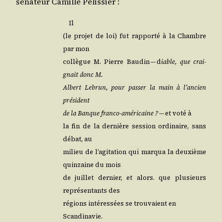
séna­teur Camille Pélissier :
Il
(le pro­jet de loi) fut rap­por­té à la Chambre
par mon
col­lègue M. Pierre Bau­din — d
iable, que crai­
gnait donc M.
Albert Lebrun, pour pas­ser la main à l’an­cien
président
de la Banque fran­co-amé­ri­caine ?
— et voté à
la fin de la der­nière ses­sion ordi­naire, sans
débat, au
milieu de l’a­gi­ta­tion qui mar­qua la deuxième
quin­zaine du mois
de juillet der­nier, et alors. que plu­sieurs
repré­sen­tants des
régions inté­res­sées se trou­vaient en
Scandinavie.