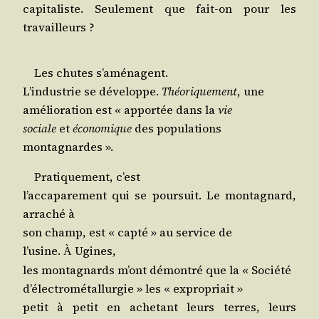
capi­ta­liste. Seule­ment que fait-on pour les
travailleurs ?
Les chutes s’aménagent.
L’in­dus­trie se déve­loppe.
Théo­ri­que­ment
, une
amé­lio­ra­tion est « appor­tée dans la
vie
sociale
et
éco­no­mique
des populations
montagnardes ».
Pra­ti­que­ment, c’est
l’ac­ca­pa­re­ment qui se pour­suit. Le mon­ta­gnard,
arra­ché à
son champ, est « cap­té » au ser­vice de
l’u­sine.
Ugines,
À
les mon­ta­gnards m’ont démon­tré que la « Société
d’élec­tro­mé­tal­lur­gie » les « expropriait »
petit à petit en ache­tant leurs terres, leurs