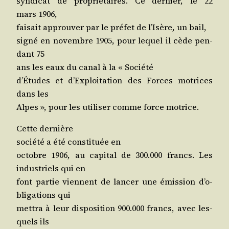
syn­di­cat de pro­prié­taires. Ce der­nier, le 22
mars 1906,
fai­sait approu­ver par le pré­fet de l’I­sère, un bail,
signé en novembre 1905, pour lequel il cède pen­
dant 75
ans les eaux du canal à la « Société
d’É­tudes et d’Ex­ploi­ta­tion des Forces motrices
dans les
Alpes », pour les uti­li­ser comme force motrice.
Cette dernière
socié­té a été consti­tuée en
octobre 1906, au capi­tal de 300.000 francs. Les
indus­triels qui en
font par­tie viennent de lan­cer une émis­sion d’o­
bli­ga­tions qui
met­tra à leur dis­po­si­tion 900.000 francs, avec les­
quels ils