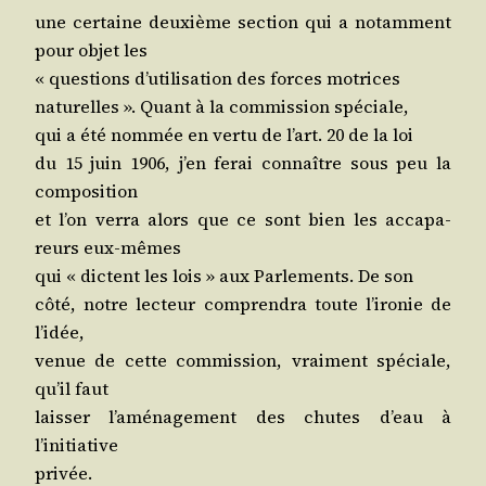
une cer­taine deuxième sec­tion qui a notam­ment
pour objet les
« ques­tions d’u­ti­li­sa­tion des forces motrices
natu­relles ». Quant à la com­mis­sion spéciale,
qui a été nom­mée en ver­tu de l’art. 20 de la loi
du 15 juin 1906, j’en ferai connaître sous peu la
composition
et l’on ver­ra alors que ce sont bien les acca­pa­
reurs eux-mêmes
qui « dictent les lois » aux Par­le­ments. De son
côté, notre lec­teur com­pren­dra toute l’i­ro­nie de
l’idée,
venue de cette com­mis­sion, vrai­ment spé­ciale,
qu’il faut
lais­ser l’a­mé­na­ge­ment des chutes d’eau à
l’initiative
privée.