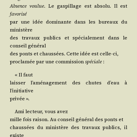
Absence vou­lue
. Le gas­pillage est abso­lu. Il est
favo­ri­sé
par une idée domi­nante dans les bureaux du
ministère
des tra­vaux publics et spé­cia­le­ment dans le
conseil général
des ponts et chaus­sées. Cette idée est celle-ci,
pro­cla­mée par une com­mis­sion
spé­ciale
:
« Il faut
lais­ser l’a­mé­na­ge­ment des chutes d’eau à
l’initiative
privée ».
Ami lec­teur, vous avez
mille fois rai­son. Au conseil géné­ral des ponts et
chaus­sées du minis­tère des tra­vaux publics, il
existe