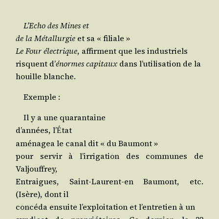
L’E­cho des Mines et
de la Métal­lur­gie
et sa « filiale »
Le Four élec­trique
, affirment que les industriels
risquent d’
énormes capi­taux
dans l’u­ti­li­sa­tion de la
houille blanche.
Exemple :
Il y a une quarantaine
d’an­nées, l’
tat
É
amé­na­gea le canal dit « du Baumont »
pour ser­vir à l’ir­ri­ga­tion des com­munes de
Valjouffrey,
Entraigues, Saint-Laurent-en Bau­mont, etc.
(Isère), dont il
concé­da ensuite l’ex­ploi­ta­tion et l’en­tre­tien à un