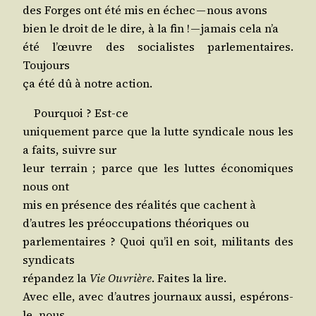
des Forges ont été mis en échec — nous avons
bien le droit de le dire, à la fin ! — jamais cela n’a
été l’œuvre des socia­listes par­le­men­taires.
Toujours
ça été dû à notre action.
Pour­quoi ? Est-ce
uni­que­ment parce que la lutte syn­di­cale nous les
a faits, suivre sur
leur ter­rain ; parce que les luttes éco­no­miques
nous ont
mis en pré­sence des réa­li­tés que cachent à
d’autres les pré­oc­cu­pa­tions théo­riques ou
par­le­men­taires ? Quoi qu’il en soit, mili­tants des
syndicats
répan­dez la
Vie
Ouvrière
. Faites la lire.
Avec elle, avec d’autres jour­naux aus­si, espé­rons-
le, nous