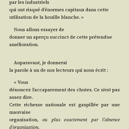
par les industriels
qui ont ris­qué d’é­normes capi­taux dans cette
uti­li­sa­tion de la houille blanche. »
Nous allons essayer de
don­ner un aper­çu suc­cinct de cette prétendue
amélioration.
Aupa­ra­vant, je donnerai
la parole à un de nos lec­teurs qui nous écrit :
« Vous
dénon­cez l’ac­ca­pa­re­ment des chutes. Ce n’est pas
assez dire.
Cette richesse natio­nale est gas­pillée par une
mauvaise
orga­ni­sa­tion,
ou plus exac­te­ment par l’ab­sence
d’organisation.