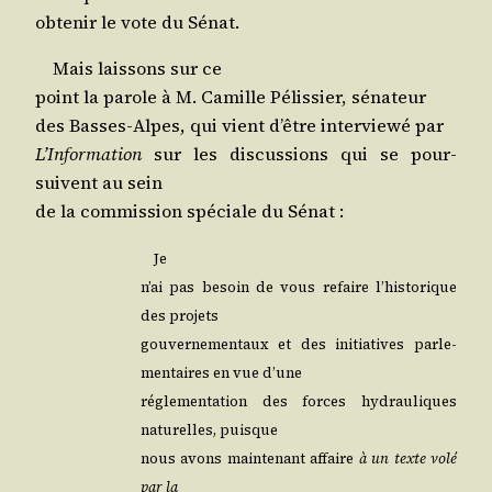
obte­nir le vote du Sénat.
Mais lais­sons sur ce
point la parole à M. Camille Pélis­sier, sénateur
des Basses-Alpes, qui vient d’être inter­viewé par
L’In­for­ma­tion
sur les dis­cus­sions qui se pour­
suivent au sein
de la com­mis­sion spé­ciale du Sénat :
Je
n’ai pas besoin de vous refaire l’his­to­rique
des projets
gou­ver­ne­men­taux et des ini­tia­tives par­le­
men­taires en vue d’une
régle­men­ta­tion des forces hydrau­liques
natu­relles, puisque
nous avons main­te­nant affaire
à un texte volé
par la