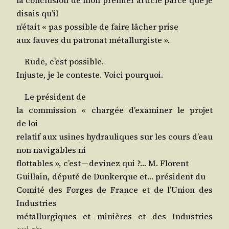
la conclu­sion de mon pre­mier article parce que je
disais qu’il
n’é­tait « pas pos­sible de faire lâcher prise
aux fauves du patro­nat métallurgiste ».
Rude, c’est possible.
Injuste, je le conteste. Voi­ci pourquoi.
Le pré­sident de
la com­mis­sion « char­gée d’exa­mi­ner le pro­jet
de loi
rela­tif aux usines hydrau­liques sur les cours d’eau
non navi­gables ni
flot­tables », c’est — devi­nez qui ?… M. Florent
Guillain, dépu­té de Dun­kerque et… pré­sident du
Comi­té des Forges de France et de l’U­nion des
Industries
métal­lur­giques et minières et des Indus­tries