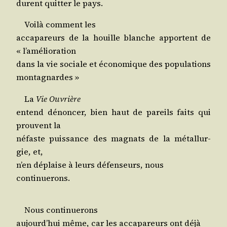
durent quit­ter le pays.
Voi­là com­ment les
acca­pa­reurs de la houille blanche apportent de
« l’amélioration
dans la vie sociale et éco­no­mique des populations
montagnardes »
La
Vie Ouvrière
entend dénon­cer, bien haut de pareils faits qui
prouvent la
néfaste puis­sance des magnats de la métal­lur­
gie, et,
n’en déplaise à leurs défen­seurs, nous
continuerons.
Nous continuerons
aujourd’­hui même, car les acca­pa­reurs ont déjà