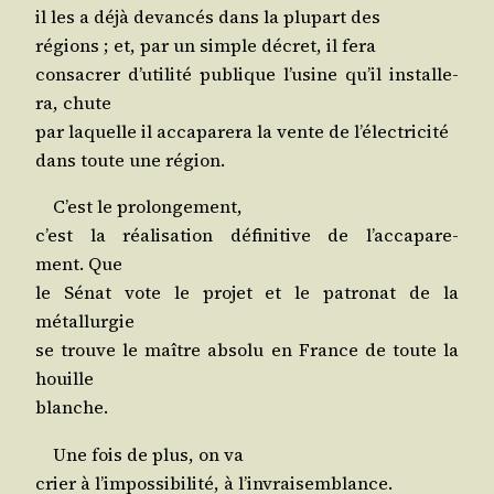
il les a déjà devan­cés dans la plu­part des
régions ; et, par un simple décret, il fera
consa­crer d’u­ti­li­té publique l’u­sine qu’il ins­tal­le­
ra, chute
par laquelle il acca­pa­re­ra la vente de l’électricité
dans toute une région.
C’est le prolongement,
c’est la réa­li­sa­tion défi­ni­tive de l’ac­ca­pa­re­
ment. Que
le Sénat vote le pro­jet et le patro­nat de la
métallurgie
se trouve le maître abso­lu en France de toute la
houille
blanche.
Une fois de plus, on va
crier à l’im­pos­si­bi­li­té, à l’invraisemblance.