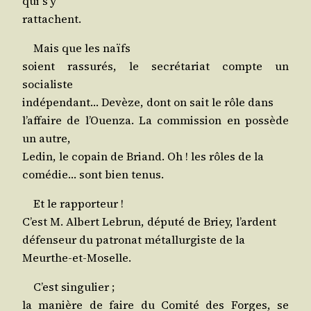
qui s’y
rattachent.
Mais que les naïfs
soient ras­su­rés, le secré­ta­riat compte un
socialiste
indé­pen­dant… Devèze, dont on sait le rôle dans
l’af­faire de l’Ouen­za. La com­mis­sion en pos­sède
un autre,
Ledin, le copain de Briand. Oh ! les rôles de la
comé­die… sont bien tenus.
Et le rapporteur !
C’est M. Albert Lebrun, dépu­té de Briey, l’ardent
défen­seur du patro­nat métal­lur­giste de la
Meurthe-et-Moselle.
C’est singulier ;
la manière de faire du Comi­té des Forges, se