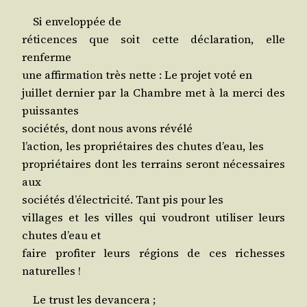
Si enve­lop­pée de
réti­cences que soit cette décla­ra­tion, elle
renferme
une affir­ma­tion très nette : Le pro­jet voté en
juillet der­nier par la Chambre met à la mer­ci des
puissantes
socié­tés, dont nous avons révélé
l’ac­tion, les pro­prié­taires des chutes d’eau, les
pro­prié­taires dont les ter­rains seront néces­saires
aux
socié­tés d’élec­tri­ci­té. Tant pis pour les
vil­lages et les villes qui vou­dront uti­li­ser leurs
chutes d’eau et
faire pro­fi­ter leurs régions de ces richesses
naturelles !
Le trust les devancera ;