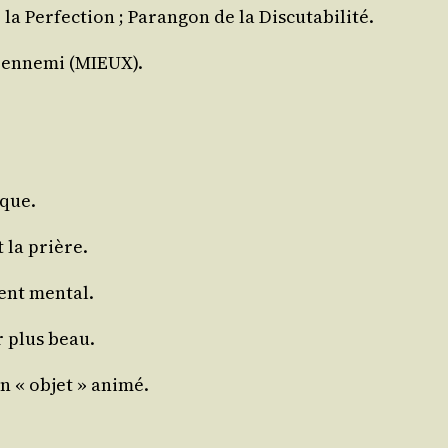
e la Per­fec­tion ; Paran­gon de la Discutabilité.
n enne­mi (MIEUX).
ique.
t la prière.
ment mental.
r plus beau.
n « objet » animé.