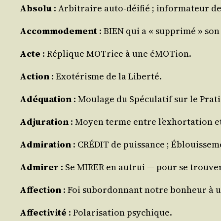
Abso­lu
: Arbi­traire auto-déi­fié ; infor­ma­teur d
Accom­mo­de­ment
: BIEN qui a « sup­pri­mé » so
Acte
: Réplique MOTrice à une éMOTion.
Action
: Exo­té­risme de la Liberté.
Adé­qua­tion
: Mou­lage du Spé­cu­la­tif sur le Prat
Adju­ra­tion
: Moyen terme entre l’ex­hor­ta­tion e
Admi­ra­tion
: CRÉDIT de puis­sance ; Éblouis­se­
Admi­rer
: Se MIRER en autrui ― pour se trou­ve
Affec­tion
: Foi subor­don­nant notre bon­heur à u
Affec­ti­vi­té
: Pola­ri­sa­tion psychique.