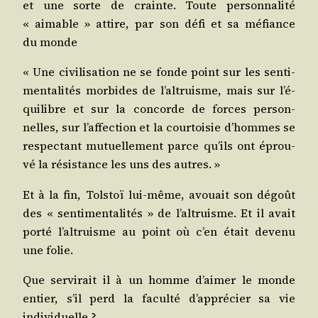
et une sorte de crainte. Toute per­son­na­li­té
« aimable » attire, par son défi et sa méfiance
du monde
« Une civi­li­sa­tion ne se fonde point sur les sen­ti­
men­ta­li­tés mor­bides de l’al­truisme, mais sur l’é­
qui­libre et sur la concorde de forces per­son­
nelles, sur l’af­fec­tion et la cour­toi­sie d’hommes se
res­pec­tant mutuel­le­ment parce qu’ils ont éprou­
vé la résis­tance les uns des autres. »
Et à la fin, Tol­stoï lui-même, avouait son dégoût
des « sen­ti­men­ta­li­tés » de l’al­truisme. Et il avait
por­té l’al­truisme au point où c’en était deve­nu
une folie.
Que ser­vi­rait il à un homme d’ai­mer le monde
entier, s’il perd la facul­té d’ap­pré­cier sa vie
individuelle ?