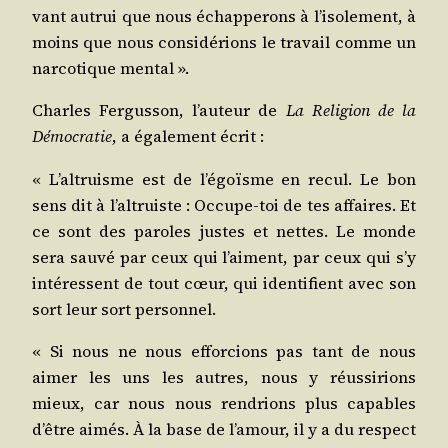
vant autrui que nous échap­pe­rons à l’i­so­le­ment, à
moins que nous consi­dé­rions le tra­vail comme un
nar­co­tique mental ».
Charles Fer­gus­son, l’au­teur de
La Reli­gion de la
Démo­cra­tie
, a éga­le­ment écrit :
« L’al­truisme est de l’é­goïsme en recul. Le bon
sens dit à l’al­truiste : Occupe-toi de tes affaires. Et
ce sont des paroles justes et nettes. Le monde
sera sau­vé par ceux qui l’aiment, par ceux qui s’y
inté­ressent de tout cœur, qui iden­ti­fient avec son
sort leur sort personnel.
« Si nous ne nous effor­cions pas tant de nous
aimer les uns les autres, nous y réus­si­rions
mieux, car nous nous ren­drions plus capables
d’être aimés. À la base de l’a­mour, il y a du res­pect