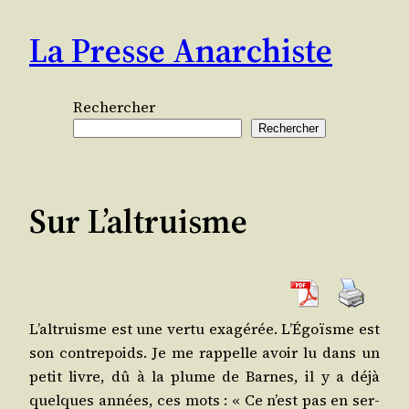
Aller
La Presse Anarchiste
au
contenu
Rechercher
Rechercher
Sur L’altruisme
L’al­truisme est une ver­tu exa­gé­rée. L’É­goïsme est
son contre­poids. Je me rap­pelle avoir lu dans un
petit livre, dû à la plume de Barnes, il y a déjà
quelques années, ces mots : « Ce n’est pas en ser­