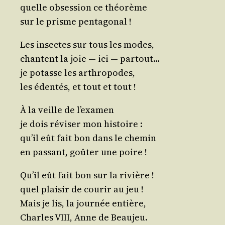
quelle obses­sion ce théorème
sur le prisme pentagonal !
Les insectes sur tous les modes,
chantent la joie ― ici ― partout…
je potasse les arthropodes,
les éden­tés, et tout et tout !
À la veille de l’examen
je dois révi­ser mon histoire :
qu’il eût fait bon dans le chemin
en pas­sant, goû­ter une poire !
Qu’il eût fait bon sur la rivière !
quel plai­sir de cou­rir au jeu !
Mais je lis, la jour­née entière,
Charles VIII, Anne de Beaujeu.