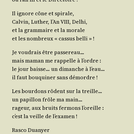
Il ignore cône et spirale,
Cal­vin, Luther, l’An VIII, Delhi,
et la gram­maire et la morale
et les nom­breux « cas­sus belli » !
Je vou­drais être passereau…
mais maman me rap­pelle à l’ordre :
le jour baisse… un dimanche à l’eau…
il faut bou­qui­ner sans démordre !
Les bour­dons rôdent sur la treille…
un papillon frôle ma main…
rageur, aux bruits fer­mons l’oreille :
c’est la veille de l’examen !
Ras­co Duanyer