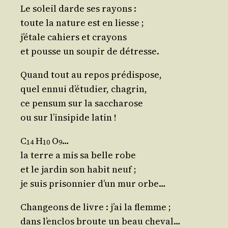
Le soleil darde ses rayons :
toute la nature est en liesse ;
j’é­tale cahiers et crayons
et pousse un sou­pir de détresse.
Quand tout au repos prédispose,
quel ennui d’é­tu­dier, chagrin,
ce pen­sum sur la saccharose
ou sur l’in­si­pide latin !
C
H
O
…
14
10
9
la terre a mis sa belle robe
et le jar­din son habit neuf ;
je suis pri­son­nier d’un mur orbe…
Chan­geons de livre : j’ai la flemme ;
dans l’en­clos broute un beau cheval…