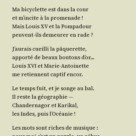
Ma bicy­clette est dans la cour
et m’in­cite à la promenade !
Mais Louis XV et la Pompadour
peuvent-ils demeu­rer en rade ?
J’au­rais cueilli la pâquerette,
appor­té de beaux bou­tons d’or…
Louis XVI et Marie-Antoinette
me retiennent cap­tif encor.
Le temps fuit, et je songe au bal.
Il reste la géographie ―
Chan­der­na­gor et Karikal,
les Indes, puis l’Océanie !
Les mots sont riches de musique :