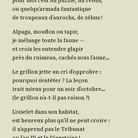
pour moi c’est un puzzle, un rébus,
ou quel­qu’ar­ma­da fantastique
de trou­peaux d’au­rochs, de zébus !
Alpa­ga, mou­flon ou tapir,
je mélange toute la faune ―
et crois les entendre glapir
près du ruis­seau, cachés sous l’aune…
Le grillon jette un cri d’opprobre :
pour­quoi s’en­tê­ter ? La leçon
irait mieux pour un soir d’octobre…
(le grillon n’a-t-il pas raison ?)
L’oi­se­let dans son habitat,
est heu­reux plus qu’il ne peut croire :
il n’ap­prend pas le Tribunat
ou l’an III et le Directoire !