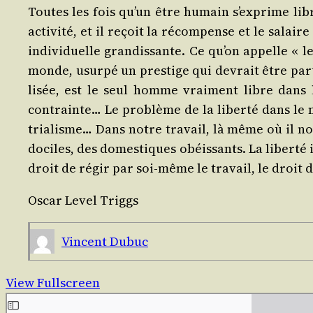
Toutes les fois qu’un être humain s’ex­prime libr
acti­vi­té, et il reçoit la récom­pense et le salair
indi­vi­duelle gran­dis­sante. Ce qu’on appelle « l
monde, usur­pé un pres­tige qui devrait être par­ta
li­sée, est le seul homme vrai­ment libre dans
contrainte… Le pro­blème de la liber­té dans le mo
tria­lisme… Dans notre tra­vail, là même où il 
dociles, des domes­tiques obéis­sants. La liber­té in
droit de régir par soi-même le tra­vail, le droit 
Oscar Level Triggs
Vincent Dubuc
View Fullscreen