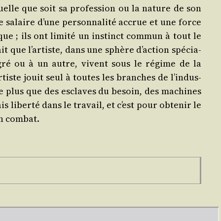
uelle que soit sa pro­fes­sion ou la nature de son
le salaire d’une per­son­na­li­té accrue et une force
que ; ils ont limi­té un ins­tinct com­mun à tout le
t que l’ar­tiste, dans une sphère d’ac­tion spé­cia­
egré ou à un autre, vivent sous le régime de la
tiste jouit seul à toutes les branches de l’in­dus­
re plus que des esclaves du besoin, des machines
s liber­té dans le tra­vail, et c’est pour obte­nir le
on combat.