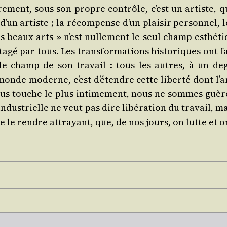
e­ment, sous son propre contrôle, c’est un artiste, q
e d’un artiste ; la récom­pense d’un plai­sir per­son­nel, 
es beaux arts » n’est nul­le­ment le seul champ esthé­ti
­gé par tous. Les trans­for­ma­tions his­to­riques ont fai
 le champ de son tra­vail : tous les autres, à un d
nde moderne, c’est d’é­tendre cette liber­té dont l’ar­
nous touche le plus inti­me­ment, nous ne sommes guè
dus­trielle ne veut pas dire libé­ra­tion du tra­vail, mai
de le rendre attrayant, que, de nos jours, on lutte et 