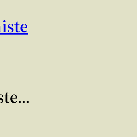
iste
iste…