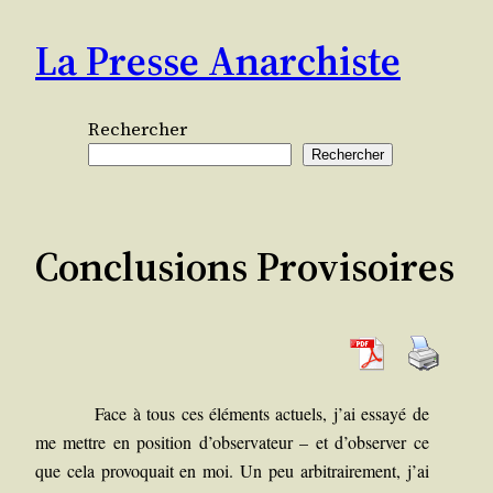
Aller
La Presse Anarchiste
au
contenu
Rechercher
Rechercher
Conclusions Provisoires
Face à tous ces élé­ments actuels, j’ai essayé de
me mettre en posi­tion d’observateur – et d’observer ce
que cela pro­vo­quait en moi. Un peu arbi­trai­re­ment, j’ai