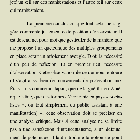
jeté un œil sur des mani­fes­ta­tions et l’autre œil sur ceux
qui manifestaient.
La pre­mière conclu­sion que tout cela me sug­
gère com­mente jus­te­ment cette posi­tion d’observateur. Il
est deve­nu net pour moi que ges­ti­cu­ler de la manière que
me pro­pose l’un quel­conque des mul­tiples grou­pe­ments
en place serait un affo­le­ment aveugle. D’où la néces­si­té
d’un peu de réflexion. Et en pre­mier lieu, néces­si­té
d’observation. Cette obser­va­tion de ce qui nous entoure
(il s’agit aus­si bien de mou­ve­ments de pro­tes­ta­tion aux
États-Unis comme au Japon, que de la gué­rilla en Amé­
rique latine, que des formes d’économie en pays « socia­
listes », ou tout sim­ple­ment du public assis­tant à une
mani­fes­ta­tion) –, cette obser­va­tion doit se pré­ci­ser en
une ana­lyse cri­tique. Mais si cette ana­lyse ne se limite
pas à une satis­fac­tion d’intellectualisme, à un défou­le­
ment de polé­mique, il faut intro­duire la notion de point