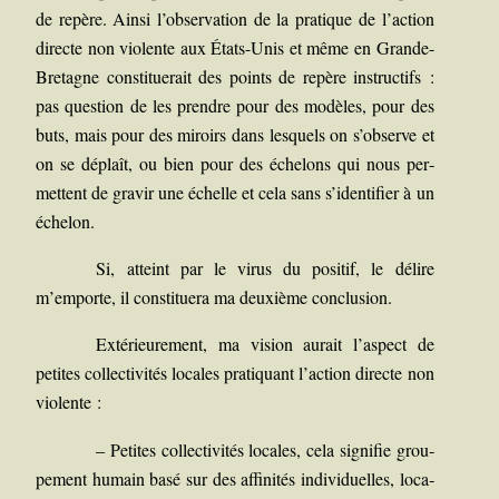
de repère. Ain­si l’observation de la pra­tique de l’action
directe non vio­lente aux États-Unis et même en Grande-
Bre­tagne consti­tue­rait des points de repère ins­truc­tifs :
pas ques­tion de les prendre pour des modèles, pour des
buts, mais pour des miroirs dans les­quels on s’observe et
on se déplaît, ou bien pour des éche­lons qui nous per­
mettent de gra­vir une échelle et cela sans s’identifier à un
échelon.
Si, atteint par le virus du posi­tif, le délire
m’emporte, il consti­tue­ra ma deuxième conclusion.
Exté­rieu­re­ment, ma vision aurait l’aspect de
petites col­lec­ti­vi­tés locales pra­ti­quant l’action directe non
violente :
–
Petites col­lec­ti­vi­tés locales, cela signi­fie grou­
pe­ment humain basé sur des affi­ni­tés indi­vi­duelles, loca­