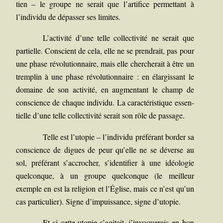
tien – le groupe ne serait que l’artifice per­met­tant à
l’individu de dépas­ser ses limites.
L’activité d’une telle col­lec­ti­vi­té ne serait que
par­tielle. Conscient de cela, elle ne se pren­drait, pas pour
une phase révo­lu­tion­naire, mais elle cher­che­rait à être un
trem­plin à une phase révo­lu­tion­naire : en élar­gis­sant le
domaine de son acti­vi­té, en aug­men­tant le champ de
conscience de chaque indi­vi­du. La carac­té­ris­tique essen­
tielle d’une telle col­lec­ti­vi­té serait son rôle de passage.
Telle est l’utopie – l’individu pré­fé­rant bor­der sa
conscience de digues de peur qu’elle ne se déverse au
sol, pré­fé­rant s’accrocher, s’identifier à une idéo­lo­gie
quel­conque, à un groupe quel­conque (le meilleur
exemple en est la reli­gion et l’Église, mais ce n’est qu’un
cas par­ti­cu­lier). Signe d’impuissance, signe d’utopie.
Et si cette uto­pie s’agitait, j’invoquerais en bon