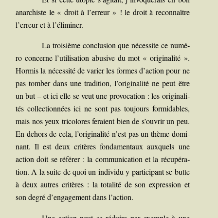
anar­chiste le « droit à l’erreur » ! le droit à recon­naître
l’erreur et à l’éliminer.
La troi­sième conclu­sion que néces­site ce numé­
ro concerne l’utilisation abu­sive du mot « ori­gi­na­li­té ».
Hor­mis la néces­si­té de varier les formes d’action pour ne
pas tom­ber dans une tra­di­tion, l’originalité ne peut être
un but – et ici elle se veut une pro­vo­ca­tion : les ori­gi­na­li­
tés col­lec­tion­nées ici ne sont pas tou­jours for­mi­dables,
mais nos yeux tri­co­lores feraient bien de s’ouvrir un peu.
En dehors de cela, l’originalité n’est pas un thème domi­
nant. Il est deux cri­tères fon­da­men­taux aux­quels une
action doit se réfé­rer : la com­mu­ni­ca­tion et la récu­pé­ra­
tion. A la suite de quoi un indi­vi­du y par­ti­ci­pant se butte
à deux autres cri­tères : la tota­li­té de son expres­sion et
son degré d’engagement dans l’action.
Une action peut se réduire par exemple à une