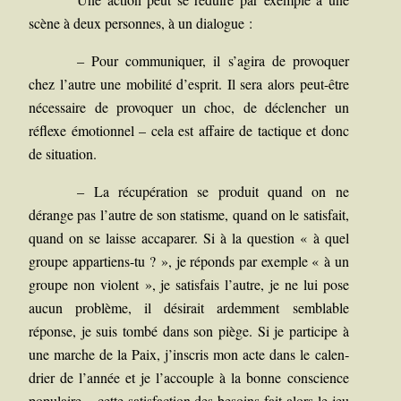
scène à deux per­sonnes, à un dialogue :
–
Pour com­mu­ni­quer, il s’agira de pro­vo­quer
chez l’autre une mobi­li­té d’esprit. Il sera alors peut-être
néces­saire de pro­vo­quer un choc, de déclen­cher un
réflexe émo­tion­nel – cela est affaire de tac­tique et donc
de situation.
–
La récu­pé­ra­tion se pro­duit quand on ne
dérange pas l’autre de son sta­tisme, quand on le satis­fait,
quand on se laisse acca­pa­rer. Si à la ques­tion « à quel
groupe appar­tiens-tu ? », je réponds par exemple « à un
groupe non violent », je satis­fais l’autre, je ne lui pose
aucun pro­blème, il dési­rait ardem­ment sem­blable
réponse, je suis tom­bé dans son piège. Si je par­ti­cipe à
une marche de la Paix, j’inscris mon acte dans le calen­
drier de l’année et je l’accouple à la bonne conscience
popu­laire – cette satis­fac­tion des besoins fait alors le jeu