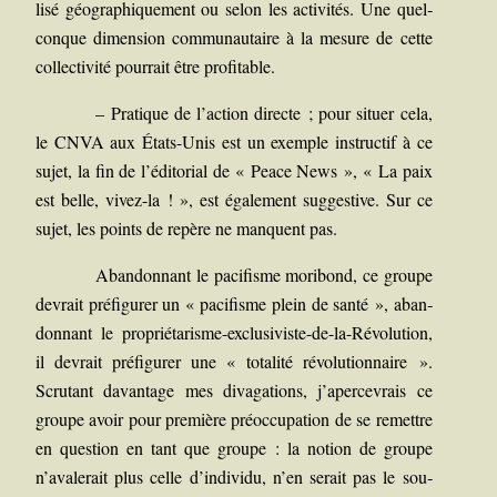
li­sé géo­gra­phi­que­ment ou selon les acti­vi­tés. Une quel­
conque dimen­sion com­mu­nau­taire à la mesure de cette
col­lec­ti­vi­té pour­rait être profitable.
–
Pra­tique de l’action directe ; pour situer cela,
le CNVA aux États-Unis est un exemple ins­truc­tif à ce
sujet, la fin de l’éditorial de « Peace News », « La paix
est belle, vivez-la ! », est éga­le­ment sug­ges­tive. Sur ce
sujet, les points de repère ne manquent pas.
Aban­don­nant le paci­fisme mori­bond, ce groupe
devrait pré­fi­gu­rer un « paci­fisme plein de san­té », aban­
don­nant le pro­prié­ta­risme-exclu­si­viste-de-la-Révo­lu­tion,
il devrait pré­fi­gu­rer une « tota­li­té révo­lu­tion­naire ».
Scru­tant davan­tage mes diva­ga­tions, j’apercevrais ce
groupe avoir pour pre­mière pré­oc­cu­pa­tion de se remettre
en ques­tion en tant que groupe : la notion de groupe
n’avalerait plus celle d’individu, n’en serait pas le sou­