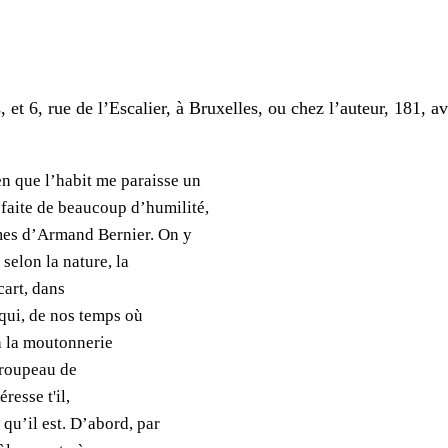
, et 6, rue de l’Escalier, à Bruxelles, ou chez l’auteur, 181, a
n que l’habit me paraisse un
aite de beaucoup d’humilité,
èmes d’Armand Bernier. On y
 selon la nature, la
cart, dans
qui, de nos temps où
à la moutonnerie
troupeau de
resse t'il,
u’il est. D’abord, par