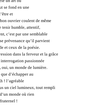
le un art où
ut se fond en une
d’être et
de bon ouvrier coulent de même
e tenir humble, attentif,
ent, c’est par une semblable
e prévenance qu’il parvient
e et ceux de la poésie.
ssion dans la ferveur et la grâce
interrogation passionnée
, oui, un monde de lumière.
, que d’échapper au
h ! l’agréable
 un ciel lumineux, tout rempli
r d’un monde où rien
fraternel !