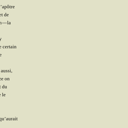
d’apôtre
et de
n — la
y
e certain
e
 aussi,
ze on
t du
 le
qu’aurait