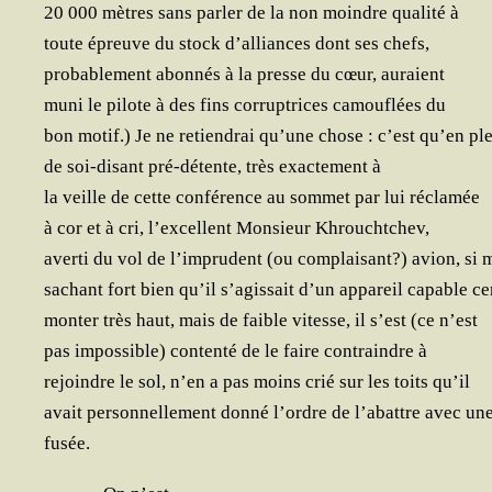
20 000 mètres sans par­ler de la non moindre qua­li­té à
toute épreuve du stock d’al­liances dont ses chefs,
pro­ba­ble­ment abon­nés à la presse du cœur, auraient
muni le pilote à des fins cor­rup­trices camou­flées du
bon motif.) Je ne retien­drai qu’une chose : c’est qu’en pl
de soi-disant pré-détente, très exac­te­ment à
la veille de cette confé­rence au som­met par lui réclamée
à cor et à cri, l’ex­cellent Mon­sieur Khrouchtchev,
aver­ti du vol de l’im­pru­dent (ou com­plai­sant?) avion, si
sachant fort bien qu’il s’a­gis­sait d’un appa­reil capable ce
mon­ter très haut, mais de faible vitesse, il s’est (ce n’est
pas impos­sible) conten­té de le faire contraindre à
rejoindre le sol, n’en a pas moins crié sur les toits qu’il
avait per­son­nel­le­ment don­né l’ordre de l’a­battre avec un
fusée.