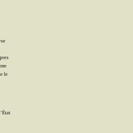
yse
opres
ième
e le
d’État