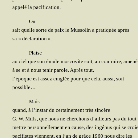
appe­lé la pacification.
On
sait quelle sorte de paix le Mus­so­lin a pra­ti­quée après
sa « déclaration ».
Plaise
au ciel que son émule mos­co­vite soit, au contraire, amené
à se et à nous tenir parole. Après tout,
l’é­poque est assez cin­glée pour que cela, aus­si, soit
possible…
Mais
quand, à l’ins­tar du cer­tai­ne­ment très sincère
G. W. Mil­ls, que nous ne cher­chons d’ailleurs pas du tout
mettre per­son­nel­le­ment en cause, des ingé­nus qui se croi
paci­fistes viennent, en l’an de grâce 1960 nous dire les