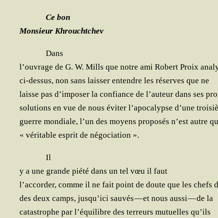
Ce bon
Mon­sieur Khrouchtchev
Dans
l’ou­vrage de G. W. Mil­ls que notre ami Robert Proix anal
ci-des­sus, non sans lais­ser entendre les réserves que ne
laisse pas d’im­po­ser la confiance de l’au­teur dans ses pr
solu­tions en vue de nous évi­ter l’a­po­ca­lypse d’une trois
guerre mon­diale, l’un des moyens pro­po­sés n’est autre qu
« véri­table esprit de négociation ».
Il
y a une grande pié­té dans un tel vœu il faut
l’ac­cor­der, comme il ne fait point de doute que les chefs 
des deux camps, jus­qu’i­ci sau­vés — et nous aus­si — de la
catas­trophe par l’é­qui­libre des ter­reurs mutuelles qu’ils