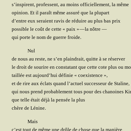
s’ins­pirent, pro­fessent, au moins offi­ciel­le­ment, la même
opi­nion. Et il paraît même assu­ré que la plupart
d’entre eux seraient ravis de réduire au plus bas prix
pos­sible le coût de cette « paix » — la nôtre —
qui porte le nom de guerre froide.
Nul
de nous au reste, ne s’en plain­drait, quitte à se réserver
le droit de sou­rire en consta­tant que cette cote plus ou m
taillée est aujourd’­hui défi­nie « coexistence »,
et de rire aux éclats quand l’ac­tuel suc­ces­seur de Staline,
qui nous prend pro­ba­ble­ment tous pour des cha­noines Ki
que telle était déjà la pen­sée la plus
chère de Lénine.
Mais
c’est tout de même une drôle de chose que la manière