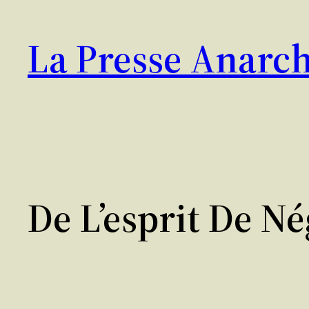
Aller
au
La Presse Anarch
contenu
De L’esprit De N