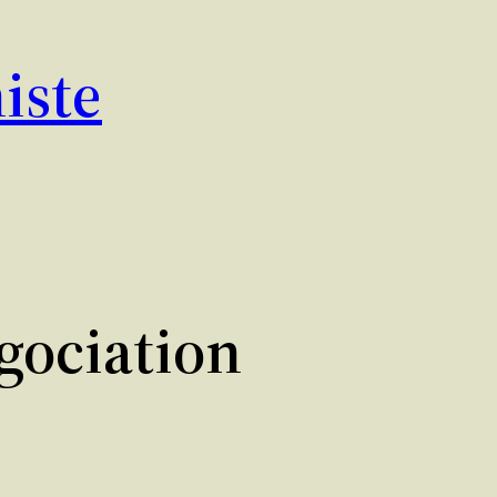
iste
égociation