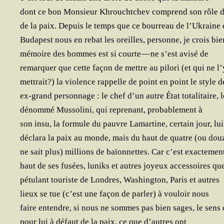
dont ce bon Mon­sieur Khroucht­chev com­prend son rôle 
de la paix. Depuis le temps que ce bour­reau de l’U­kraine 
Buda­pest nous en rebat les oreilles, per­sonne, je crois bie
mémoire des hommes est si courte — ne s’est avi­sé de
remar­quer que cette façon de mettre au pilo­ri (et qui ne l’
met­trait?) la vio­lence rap­pelle de point en point le style d
ex-grand per­son­nage : le chef d’un autre État tota­li­taire, l
dénom­mé Mus­so­li­ni, qui repre­nant, pro­ba­ble­ment à
son insu, la for­mule du pauvre Lamar­tine, cer­tain jour, lui
décla­ra la paix au monde, mais du haut de quatre (ou dou
ne sait plus) mil­lions de baïon­nettes. Car c’est exac­te­men
haut de ses fusées, luniks et autres joyeux acces­soires que
pétu­lant tou­riste de Londres, Washing­ton, Paris et autres
lieux se tue (c’est une façon de par­ler) à vou­loir nous
faire entendre, si nous ne sommes pas bien sages, le sens 
pour lui à défaut de la paix, ce que d’autres ont