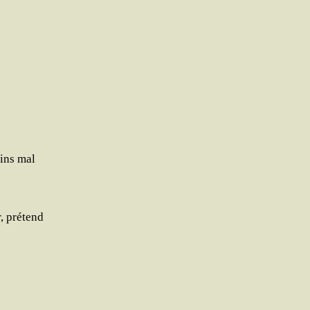
oins mal
r, prétend