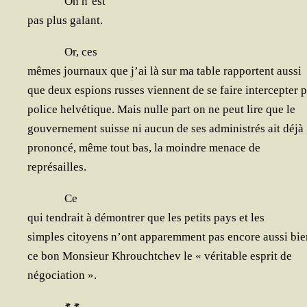
On n’est
pas plus galant.
Or, ces
mêmes jour­naux que j’ai là sur ma table rap­portent aussi
que deux espions russes viennent de se faire inter­cep­ter p
police hel­vé­tique. Mais nulle part on ne peut lire que le
gou­ver­ne­ment suisse ni aucun de ses admi­nis­trés ait déjà
pro­non­cé, même tout bas, la moindre menace de
représailles.
Ce
qui ten­drait à démon­trer que les petits pays et les
simples citoyens n’ont appa­rem­ment pas encore aus­si bie
ce bon Mon­sieur Khroucht­chev le « véri­table esprit de
négociation ».
* *