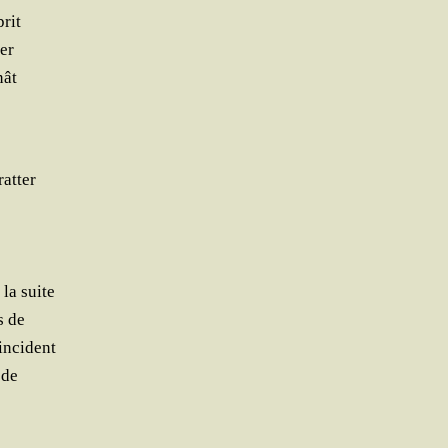
prit
ier
nât
ratter
la suite
s de
incident
 de