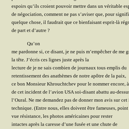
espoirs qu’ils croient pou­voir mettre dans un véri­table es
de négo­cia­tion, com­ment ne pas s’a­vi­ser que, pour signif
quelque chose, il fau­drait que ce bien­fai­sant esprit-là rég
de part et d’autre ?
Qu’on
me par­donne si, ce disant, je ne puis m’empêcher de me g
la tête. J’é­cris ces lignes juste après la
lec­ture de je ne sais com­bien de jour­naux tous emplis du
reten­tis­se­ment des ana­thèmes de notre apôtre de la paix,
ce bon Mon­sieur Khroucht­chev pour le nom­mer encore, à 
de cet inci­dent de l’a­vion USA soi-disant abat­tu au-des­su
l’Ou­ral. Ne me deman­dez pas de don­ner mon avis sur cet 
tech­nique. (Entre nous, elles doivent être fameuses, point
vue résis­tance, les pho­tos amé­ri­caines pour rester
intactes après la caresse d’une fusée et une chute de