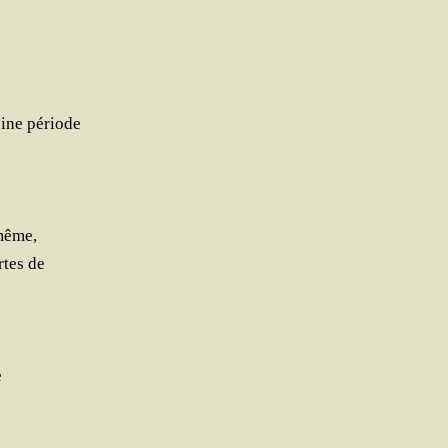
eine période
 même,
rtes de
e