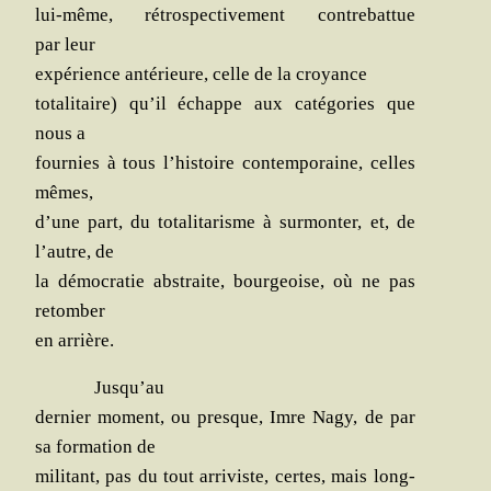
lui-même, rétros­pec­ti­ve­ment contre­bat­tue
par leur
expé­rience anté­rieure, celle de la croyance
tota­li­taire) qu’il échappe aux caté­go­ries que
nous a
four­nies à tous l’his­toire contem­po­raine, celles
mêmes,
d’une part, du tota­li­ta­risme à sur­mon­ter, et, de
l’autre, de
la démo­cra­tie abs­traite, bour­geoise, où ne pas
retomber
en arrière.
Jus­qu’au
der­nier moment, ou presque, Imre Nagy, de par
sa for­ma­tion de
mili­tant, pas du tout arri­viste, certes, mais long­