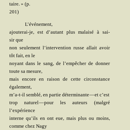
taire. » (p.
201)
L’é­vé­ne­ment,
ajou­te­rai-je, est d’au­tant plus mal­ai­sé à sai­
sir que
non seule­ment l’in­ter­ven­tion russe allait avoir
tôt fait, en le
noyant dans le sang, de l’empêcher de don­ner
toute sa mesure,
mais encore en rai­son de cette cir­cons­tance
également,
m’a-t-il sem­blé, en par­tie déter­mi­nante — et c’est
trop natu­rel — pour les auteurs (mal­gré
l’expérience
interne qu’ils en ont eue, mais plus ou moins,
comme chez Nagy