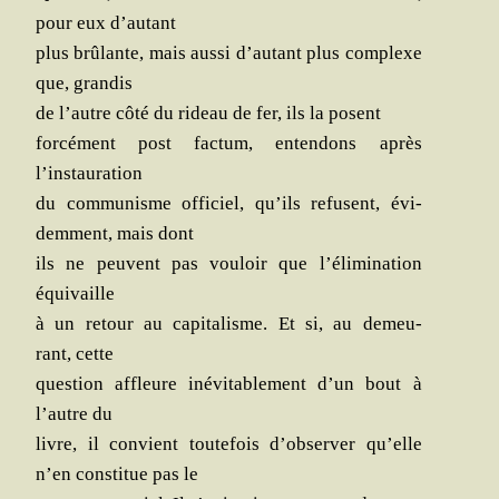
pour eux d’autant
plus brû­lante, mais aus­si d’au­tant plus com­plexe
que, grandis
de l’autre côté du rideau de fer, ils la posent
for­cé­ment post fac­tum, enten­dons après
l’instauration
du com­mu­nisme offi­ciel, qu’ils refusent, évi­
dem­ment, mais dont
ils ne peuvent pas vou­loir que l’é­li­mi­na­tion
équivaille
à un retour au capi­ta­lisme. Et si, au demeu­
rant, cette
ques­tion affleure inévi­ta­ble­ment d’un bout à
l’autre du
livre, il convient tou­te­fois d’ob­ser­ver qu’elle
n’en consti­tue pas le