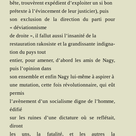
bête, trou­vèrent expé­dient d’ex­ploi­ter un si bon
pré­texte à l’é­vin­ce­ment de leur jus­ti­cier), puis
son exclu­sion de la direc­tion du par­ti pour
« déviationnisme
de droite », il fal­lut aus­si l’in­sa­ni­té de la
res­tau­ra­tion rako­siste et la gran­dis­sante indi­gna­
tion du pays tout
entier, pour ame­ner, d’a­bord les amis de Nagy,
puis l’o­pi­nion dans
son ensemble et enfin Nagy lui-même à aspi­rer à
une muta­tion, cette fois révo­lu­tion­naire, qui eût
permis
l’a­vè­ne­ment d’un socia­lisme digne de l’homme,
édifié
sur les ruines d’une dic­ta­ture où se reflé­tait,
diront
les uns, la fata­li­té, et les autres la