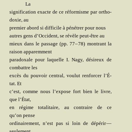
La
signi­fi­ca­tion exacte de ce réfor­misme par ortho­
doxie, au
pre­mier abord si dif­fi­cile à péné­trer pour nous
autres gens d’Oc­ci­dent, se révèle peut-être au
mieux dans le pas­sage (pp. 77 – 78) mon­trant la
rai­son apparemment
para­doxale pour laquelle I. Nagy, dési­reux de
com­battre les
excès du pou­voir cen­tral, vou­lut ren­for­cer l’É­
tat. Et
c’est, comme nous l’ex­pose fort bien le livre,
que l’État,
en régime tota­li­taire, au contraire de ce
qu’on pense
ordi­nai­re­ment, n’est pas si loin de dépé­rir —
seulement