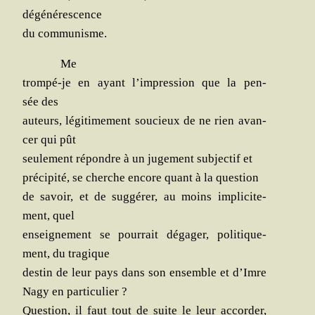
dégénérescence
du communisme.
Me
trom­pé-je en ayant l’im­pres­sion que la pen­
sée des
auteurs, légi­ti­me­ment sou­cieux de ne rien avan­
cer qui pût
seule­ment répondre à un juge­ment sub­jec­tif et
pré­ci­pi­té, se cherche encore quant à la question
de savoir, et de sug­gé­rer, au moins impli­ci­te­
ment, quel
ensei­gne­ment se pour­rait déga­ger, poli­ti­que­
ment, du tragique
des­tin de leur pays dans son ensemble et d’Imre
Nagy en particulier ?
Ques­tion, il faut tout de suite le leur accor­der,