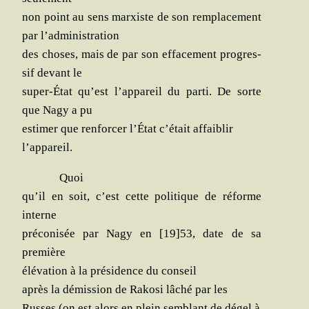
non point au sens mar­xiste de son rem­pla­ce­ment
par l’administration
des choses, mais de par son effa­ce­ment pro­gres­
sif devant le
super-État qu’est l’ap­pa­reil du par­ti. De sorte
que Nagy a pu
esti­mer que ren­for­cer l’É­tat c’é­tait affaiblir
l’appareil.
Quoi
qu’il en soit, c’est cette poli­tique de réforme
interne
pré­co­ni­sée par Nagy en [19]53, date de sa
première
élé­va­tion à la pré­si­dence du conseil
après la démis­sion de Rako­si lâché par les
Russes (on est alors en plein sem­blant de dégel à