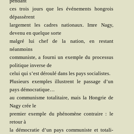
pendant
ces trois jours que les évé­ne­ments hon­grois
dépassèrent
lar­ge­ment les cadres natio­naux. Imre Nagy,
deve­nu en quelque sorte
mal­gré lui chef de la nation, en res­tant
néanmoins
com­mu­niste, a four­ni un exemple du pro­ces­sus
poli­tique inverse de
celui qui s’est dérou­lé dans les pays socialistes.
Plu­sieurs exemples illus­trent le pas­sage d’un
pays démocratique…
au com­mu­nisme tota­li­taire, mais la Hon­grie de
Nagy crée le
pre­mier exemple du phé­no­mène contraire : le
retour à
la démo­cra­tie d’un pays com­mu­niste et tota­li­