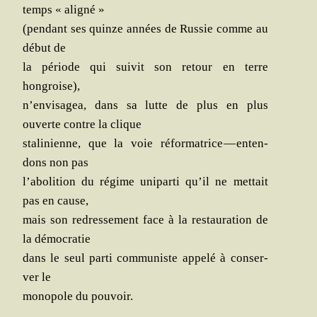
temps « aligné »
(pen­dant ses quinze années de Rus­sie comme au
début de
la période qui sui­vit son retour en terre
hongroise),
n’en­vi­sa­gea, dans sa lutte de plus en plus
ouverte contre la clique
sta­li­nienne, que la voie réfor­ma­trice — enten­
dons non pas
l’a­bo­li­tion du régime uni­par­ti qu’il ne met­tait
pas en cause,
mais son redres­se­ment face à la res­tau­ra­tion de
la démocratie
dans le seul par­ti com­mu­niste appe­lé à conser­
ver le
mono­pole du pouvoir.