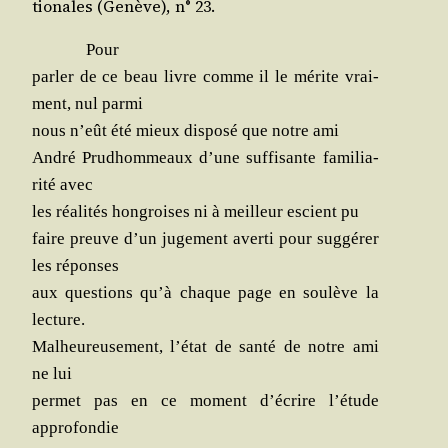
tio­nales (Genève), n° 23.
Pour
par­ler de ce beau livre comme il le mérite vrai­
ment, nul parmi
nous n’eût été mieux dis­po­sé que notre ami
André Prud­hom­meaux d’une suf­fi­sante fami­lia­
ri­té avec
les réa­li­tés hon­groises ni à meilleur escient pu
faire preuve d’un juge­ment aver­ti pour sug­gé­rer
les réponses
aux ques­tions qu’à chaque page en sou­lève la
lecture.
Mal­heu­reu­se­ment, l’é­tat de san­té de notre ami
ne lui
per­met pas en ce moment d’é­crire l’é­tude
approfondie