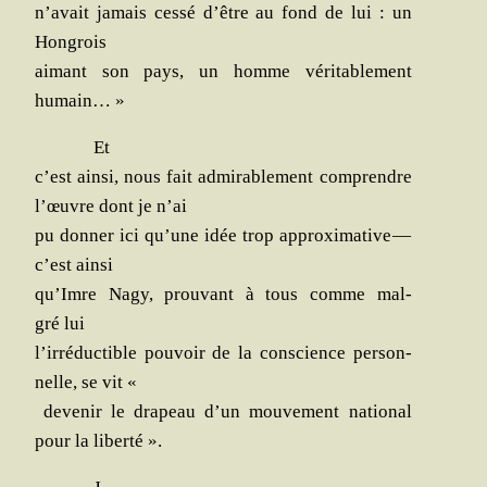
n’a­vait jamais ces­sé d’être au fond de lui : un
Hongrois
aimant son pays, un homme véri­ta­ble­ment
humain… »
Et
c’est ain­si, nous fait admi­ra­ble­ment com­prendre
l’œuvre dont je n’ai
pu don­ner ici qu’une idée trop approxi­ma­tive —
c’est ainsi
qu’Imre Nagy, prou­vant à tous comme mal­
gré lui
l’ir­ré­duc­tible pou­voir de la conscience per­son­
nelle, se vit «
deve­nir le dra­peau d’un mou­ve­ment natio­nal
pour la liberté ».