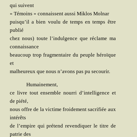
qui suivent
« Témoins » connaissent aus­si Mik­los Molnar
puis­qu’il a bien vou­lu de temps en temps être
publié
chez nous) toute l’in­dul­gence que réclame ma
connaissance
beau­coup trop frag­men­taire du peuple héroïque
et
mal­heu­reux que nous n’a­vons pas pu secourir.
Humai­ne­ment,
ce livre tout ensemble nour­ri d’in­tel­li­gence et
de piété,
nous offre de la vic­time froi­de­ment sacri­fiée aux
intérêts
de l’empire qui pré­tend reven­di­quer le titre de
patrie des