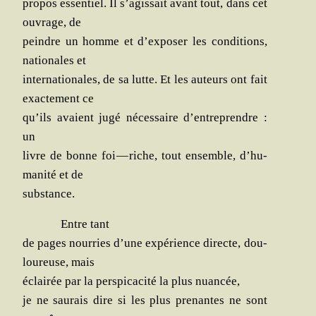
pro­pos essen­tiel. Il s’a­gis­sait avant tout, dans cet
ouvrage, de
peindre un homme et d’ex­po­ser les condi­tions,
natio­nales et
inter­na­tio­nales, de sa lutte. Et les auteurs ont fait
exac­te­ment ce
qu’ils avaient jugé néces­saire d’en­tre­prendre :
un
livre de bonne foi — riche, tout ensemble, d’hu­
ma­ni­té et de
substance.
Entre tant
de pages nour­ries d’une expé­rience directe, dou­
lou­reuse, mais
éclai­rée par la pers­pi­ca­ci­té la plus nuancée,
je ne sau­rais dire si les plus pre­nantes ne sont