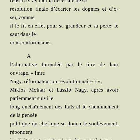
réus­si à s’a­vouer la néces­si­té de sa
réso­lu­tion finale d’é­car­ter les dogmes et d’o­
ser, comme
il le fit en effet pour sa gran­deur et sa perte, le
saut dans le
non-conformisme.
A
l’al­ter­na­tive for­mu­lée par le titre de leur
ouvrage, « Imre
Nagy, réfor­ma­teur ou révolutionnaire ? »,
Mik­los Mol­nar et Lasz­lo Nagy, après avoir
patiem­ment sui­vi le
long enchaî­ne­ment des faits et le che­mi­ne­ment
de la pensée
poli­tique du chef que se don­na le sou­lè­ve­ment,
répondent