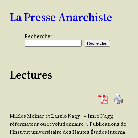
Aller
La Presse Anarchiste
au
contenu
Rechercher
Rechercher
Lectures
Mik­los Mol­nar et Lasz­lo Nagy : « Imre Nagy,
réfor­ma­teur ou révo­lu­tion­naire ». Publi­ca­tions de
l’Ins­ti­tut uni­ver­si­taire des Hautes Études inter­na­