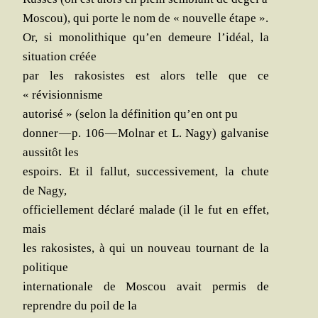
Mos­cou), qui porte le nom de « nou­velle étape ».
Or, si mono­li­thique qu’en demeure l’i­déal, la
situa­tion créée
par les rako­sistes est alors telle que ce
« révisionnisme
auto­ri­sé » (selon la défi­ni­tion qu’en ont pu
don­ner — p. 106 — Mol­nar et L. Nagy) gal­va­nise
aus­si­tôt les
espoirs. Et il fal­lut, suc­ces­si­ve­ment, la chute
de Nagy,
offi­ciel­le­ment décla­ré malade (il le fut en effet,
mais
les rako­sistes, à qui un nou­veau tour­nant de la
politique
inter­na­tio­nale de Mos­cou avait per­mis de
reprendre du poil de la