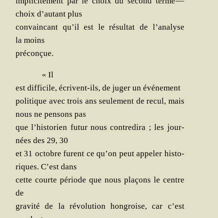
impli­ci­te­ment par le choix du second terme —
choix d’au­tant plus
convain­cant qu’il est le résul­tat de l’a­na­lyse
la moins
préconçue.
« Il
est dif­fi­cile, écrivent-ils, de juger un événement
poli­tique avec trois ans seule­ment de recul, mais
nous ne pen­sons pas
que l’his­to­rien futur nous contre­di­ra ; les jour­
nées des 29, 30
et 31 octobre furent ce qu’on peut appe­ler his­to­
riques. C’est dans
cette courte période que nous pla­çons le centre
de
gra­vi­té de la révo­lu­tion hon­groise, car c’est