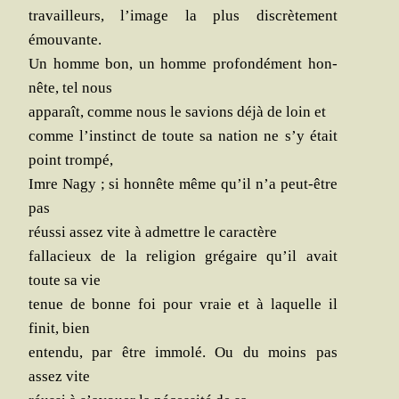
tra­vailleurs, l’i­mage la plus dis­crè­te­ment
émouvante.
Un homme bon, un homme pro­fon­dé­ment hon­
nête, tel nous
appa­raît, comme nous le savions déjà de loin et
comme l’ins­tinct de toute sa nation ne s’y était
point trompé,
Imre Nagy ; si hon­nête même qu’il n’a peut-être
pas
réus­si assez vite à admettre le caractère
fal­la­cieux de la reli­gion gré­gaire qu’il avait
toute sa vie
tenue de bonne foi pour vraie et à laquelle il
finit, bien
enten­du, par être immo­lé. Ou du moins pas
assez vite