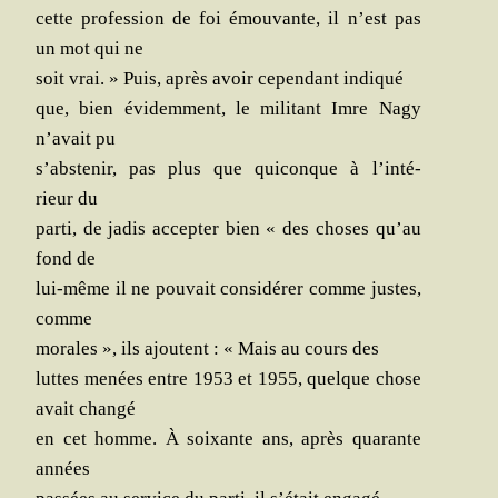
cette pro­fes­sion de foi émou­vante, il n’est pas
un mot qui ne
soit vrai. » Puis, après avoir cepen­dant indiqué
que, bien évi­dem­ment, le mili­tant Imre Nagy
n’a­vait pu
s’abs­te­nir, pas plus que qui­conque à l’in­té­
rieur du
par­ti, de jadis accep­ter bien « des choses qu’au
fond de
lui-même il ne pou­vait consi­dé­rer comme justes,
comme
morales », ils ajoutent : « Mais au cours des
luttes menées entre 1953 et 1955, quelque chose
avait changé
en cet homme. À soixante ans, après qua­rante
années