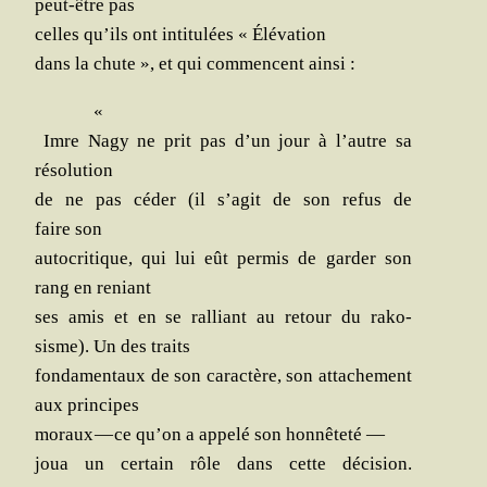
peut-être pas
celles qu’ils ont inti­tu­lées « Élévation
dans la chute », et qui com­mencent ainsi :
«
Imre Nagy ne prit pas d’un jour à l’autre sa
résolution
de ne pas céder (il s’a­git de son refus de
faire son
auto­cri­tique, qui lui eût per­mis de gar­der son
rang en reniant
ses amis et en se ral­liant au retour du rako­
sisme). Un des traits
fon­da­men­taux de son carac­tère, son atta­che­ment
aux principes
moraux — ce qu’on a appe­lé son honnêteté —
joua un cer­tain rôle dans cette déci­sion.