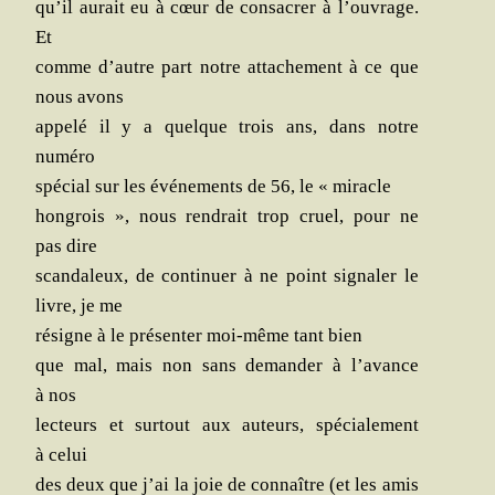
qu’il aurait eu à cœur de consa­crer à l’ou­vrage.
Et
comme d’autre part notre atta­che­ment à ce que
nous avons
appe­lé il y a quelque trois ans, dans notre
numéro
spé­cial sur les évé­ne­ments de 56, le « miracle
hon­grois », nous ren­drait trop cruel, pour ne
pas dire
scan­da­leux, de conti­nuer à ne point signa­ler le
livre, je me
résigne à le pré­sen­ter moi-même tant bien
que mal, mais non sans deman­der à l’a­vance
à nos
lec­teurs et sur­tout aux auteurs, spé­cia­le­ment
à celui
des deux que j’ai la joie de connaître (et les amis