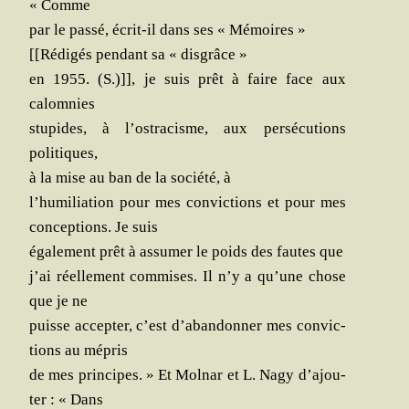
« Comme
par le pas­sé, écrit-il dans ses « Mémoires »
[[Rédi­gés pen­dant sa « disgrâce »
en 1955. (S.)]], je suis prêt à faire face aux
calomnies
stu­pides, à l’os­tra­cisme, aux per­sé­cu­tions
politiques,
à la mise au ban de la socié­té, à
l’hu­mi­lia­tion pour mes convic­tions et pour mes
concep­tions. Je suis
éga­le­ment prêt à assu­mer le poids des fautes que
j’ai réel­le­ment com­mises. Il n’y a qu’une chose
que je ne
puisse accep­ter, c’est d’a­ban­don­ner mes convic­
tions au mépris
de mes prin­cipes. » Et Mol­nar et L. Nagy d’a­jou­
ter : « Dans