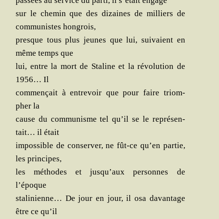
pas­sées au ser­vice du par­ti, il s’é­tait engagé
sur le che­min que des dizaines de mil­liers de
com­mu­nistes hongrois,
presque tous plus jeunes que lui, sui­vaient en
même temps que
lui, entre la mort de Sta­line et la révo­lu­tion de
1956… Il
com­men­çait à entre­voir que pour faire triom­
pher la
cause du com­mu­nisme tel qu’il se le repré­sen­
tait… il était
impos­sible de conser­ver, ne fût-ce qu’en par­tie,
les principes,
les méthodes et jus­qu’aux per­sonnes de
l’époque
sta­li­nienne… De jour en jour, il osa davan­tage
être ce qu’il