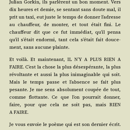
Julian Gor­kin, ils par­lèrent un bon moment. Vers
dix heures et demie, se sen­tant sans doute mal, il
prit un taxi, eut juste le temps de don­ner l’adresse
au chauf­feur, de mon­ter, et tout était fini. Le
chauf­feur dit que ce fut immé­diat, qu’il pen­sa
qu’il s’était endor­mi, tant cela s’était fait dou­ce­
ment, sans aucune plainte.
Et voi­là. Et main­te­nant, IL N’Y A PLUS RIEN A
FAIRE. C’est la chose la plus déses­pé­rante, la plus
révol­tante et aus­si la plus inima­gi­nable qui soit.
Mais le temps passe et l’absence se fait plus
pesante. Je me sens abso­lu­ment cou­pée de tout,
comme flot­tante. Ce que l’on pour­rait don­ner,
faire, pour que cela ne soit pas, mais RIEN
A FAIRE.
Je vous envoie le poème qui est son der­nier écrit.