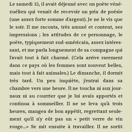
Le same­di 15, il avait déjeu­né avec un poète véné­
zué­lien qui venait de rece­voir un prix de poé­sie
(une assez forte somme d’argent). Je ne le vis que
le soir. Il me racon­ta, très amu­sé et content, ses
impres­sions ; les atti­tudes de ce per­son­nage, le
poète, typi­que­ment sud-amé­ri­cain, assez inté­res­
sant, et me par­la lon­gue­ment de sa com­pagne qui
l’avait tout à fait char­mé. (Cela arrive rare­ment
dans ce pays où les femmes sont sou­vent belles,
mais tout à fait ani­males.) Le dimanche, il dor­mit
très tard. Un peu inquiète, j’entrai dans sa
chambre vers une heure. Il ne tou­cha ni aux jour­
naux ni au cour­rier que je lui avais appor­tés et
conti­nua à som­meiller. Il ne se leva qu’à trois
heures, man­gea de bon appé­tit, regret­tant seule­
ment qu’il n’y eût pas un « petit verre de vin
rouge…» Se mit ensuite à tra­vailler. Il ne sor­tit