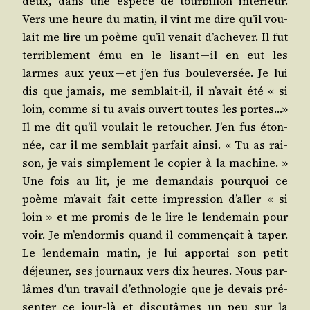
deux, dans une espèce de tour­billon inté­rieur.
Vers une heure du matin, il vint me dire qu’il vou­
lait me lire un poème qu’il venait d’achever. Il fut
ter­ri­ble­ment ému en le lisant — il en eut les
larmes aux yeux — et j’en fus bou­le­ver­sée. Je lui
dis que jamais, me sem­blait-il, il n’avait été « si
loin, comme si tu avais ouvert toutes les portes…»
Il me dit qu’il vou­lait le retou­cher. J’en fus éton­
née, car il me sem­blait par­fait ain­si. « Tu as rai­
son, je vais sim­ple­ment le copier à la machine. »
Une fois au lit, je me deman­dais pour­quoi ce
poème m’avait fait cette impres­sion d’aller « si
loin » et me pro­mis de le lire le len­de­main pour
voir. Je m’endormis quand il com­men­çait à taper.
Le len­de­main matin, je lui appor­tai son petit
déjeu­ner, ses jour­naux vers dix heures. Nous par­
lâmes d’un tra­vail d’ethnologie que je devais pré­
sen­ter ce jour-là et dis­cu­tâmes un peu sur la