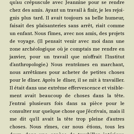
qu’au cré­pus­cule avec Jean­nine pour se rendre
chez des amis. Ayant un tra­vail à finir, je les rejoi­
gnis plus tard. Il avait tou­jours sa belle humeur,
fai­sait des plai­san­te­ries sans arrêt, riait comme
un enfant. Nous fîmes, avec nos amis, des pro­jets
de voyage. (Il pen­sait venir avec moi dans une
zone archéo­lo­gique où je comp­tais me rendre en
jan­vier, pour un tra­vail que m’offrait l’Institut
d’anthropologie.) Nous ren­trâmes en mar­chant,
nous arrê­tâmes pour ache­ter de petites choses
pour le dîner. Après le dîner, il se mit à tra­vailler.
Il était dans une extrême effer­ves­cence et visi­ble­
ment avait beau­coup de choses dans la tête.
J’entrai plu­sieurs fois dans sa pièce pour le
consul­ter sur quelque chose que j’écrivais, mais il
me dit qu’il avait la tête trop pleine d’autres
choses. Nous rîmes, car nous étions, tous les