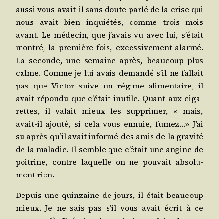
aus­si vous avait-il sans doute par­lé de la crise qui
nous avait bien inquié­tés, comme trois mois
avant. Le méde­cin, que j’avais vu avec lui, s’était
mon­tré, la pre­mière fois, exces­si­ve­ment alar­mé.
La seconde, une semaine après, beau­coup plus
calme. Comme je lui avais deman­dé s’il ne fal­lait
pas que Vic­tor suive un régime ali­men­taire, il
avait répon­du que c’était inutile. Quant aux ciga­
rettes, il valait mieux les sup­pri­mer, « mais,
avait-il ajou­té, si cela vous ennuie, fumez…» J’ai
su après qu’il avait infor­mé des amis de la gra­vi­té
de la mala­die. Il semble que c’était une angine de
poi­trine, contre laquelle on ne pou­vait abso­lu­
ment rien.
Depuis une quin­zaine de jours, il était beau­coup
mieux. Je ne sais pas s’il vous avait écrit à ce