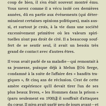
coup de bien, il s’en était sou­vent mon­tré ému.
Vous savez comme il a vécu iso­lé ces der­nières
années, dû en par­tie aux évé­ne­ments (qui déter­
mi­naient cer­taines opi­nions poli­tiques), mais aus­
si, et sur­tout je crois, à la vie dans une socié­té
exces­si­ve­ment pri­mi­tive où les valeurs spi­ri­
tuelles n’ont pas droit de cité. Il a beau­coup souf­
fert de se sen­tir seul, il avait un besoin très
grand de contact avec d’autres êtres.
Il vous avait par­lé de sa mala­die — qui remon­tait à
sa jeu­nesse, puisque déjà à Melun [[Où Serge,
condam­né à la suite de l’affaire des « ban­dits tra­
giques », fit cinq ans de réclu­sion. C’est de cette
amère expé­rience qu’il devait tirer l’un de ses
plus beaux livres, « les Hommes dans la pri­son »
(paru seule­ment en 1930).]] il souf­frait d’attaques
du cœur. Il m’en avait par­lé peu de jours avant — et