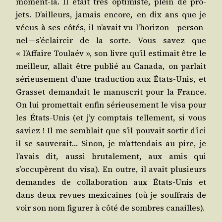
moment-là. Il était très opti­miste, plein de pro­
jets. D’ailleurs, jamais encore, en dix ans que je
vécus à ses côtés, il n’avait vu l’horizon — per­son­
nel — s’éclaircir de la sorte. Vous savez que
« l’Affaire Tou­laév », son livre qu’il esti­mait être le
meilleur, allait être publié au Cana­da, on par­lait
sérieu­se­ment d’une tra­duc­tion aux États-Unis, et
Gras­set deman­dait le manus­crit pour la France.
On lui pro­met­tait enfin sérieu­se­ment le visa pour
les États-Unis (et j’y comp­tais tel­le­ment, si vous
saviez ! Il me sem­blait que s’il pou­vait sor­tir d’ici
il se sau­ve­rait… Sinon, je m’attendais au pire, je
l’avais dit, aus­si bru­ta­le­ment, aux amis qui
s’occupèrent du visa). En outre, il avait plu­sieurs
demandes de col­la­bo­ra­tion aux États-Unis et
dans deux revues mexi­caines (où je souf­frais de
voir son nom figu­rer à côté de sombres canailles).