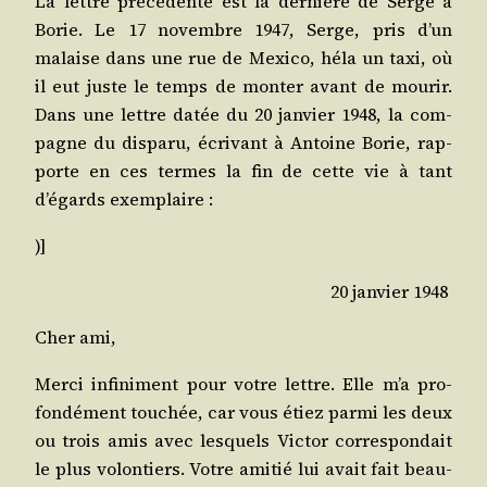
La lettre pré­cé­dente est la der­nière de Serge à
Borie. Le 17 novembre 1947, Serge, pris d’un
malaise dans une rue de Mexi­co, héla un taxi, où
il eut juste le temps de mon­ter avant de mou­rir.
Dans une lettre datée du 20 jan­vier 1948, la com­
pagne du dis­pa­ru, écri­vant à Antoine Borie, rap­
porte en ces termes la fin de cette vie à tant
d’égards exemplaire :
)]
20 jan­vier 1948
Cher ami,
Mer­ci infi­ni­ment pour votre lettre. Elle m’a pro­
fon­dé­ment tou­chée, car vous étiez par­mi les deux
ou trois amis avec les­quels Vic­tor cor­res­pon­dait
le plus volon­tiers. Votre ami­tié lui avait fait beau­