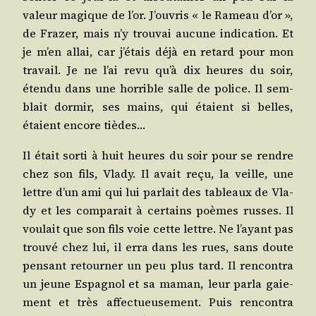
valeur magique de l’or. J’ouvris « le Rameau d’or »,
de Fra­zer, mais n’y trou­vai aucune indi­ca­tion. Et
je m’en allai, car j’étais déjà en retard pour mon
tra­vail. Je ne l’ai revu qu’à dix heures du soir,
éten­du dans une hor­rible salle de police. Il sem­
blait dor­mir, ses mains, qui étaient si belles,
étaient encore tièdes…
Il était sor­ti à huit heures du soir pour se rendre
chez son fils, Vla­dy. Il avait reçu, la veille, une
lettre d’un ami qui lui par­lait des tableaux de Vla­
dy et les com­pa­rait à cer­tains poèmes russes. Il
vou­lait que son fils voie cette lettre. Ne l’ayant pas
trou­vé chez lui, il erra dans les rues, sans doute
pen­sant retour­ner un peu plus tard. Il ren­con­tra
un jeune Espa­gnol et sa maman, leur par­la gaie­
ment et très affec­tueu­se­ment. Puis ren­con­tra