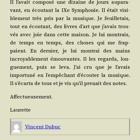
Il l’avait com­po­sé une dizaine de jours aupa­ra­
vant, en écou­tant la IXe Sym­pho­nie. Il était visi­
ble­ment très pris par la musique. Je feuille­tais,
tout en écou­tant, des livres d’art que j’avais trou­
vés avec joie dans cette mai­son. Je lui mon­trais,
de temps en temps, des choses qui me frap­
paient. En der­nier, je lui mon­trai des mains
incroya­ble­ment émou­vantes. Il les regar­da, lon­
gue­ment, puis se leva. J’ai cru que je l’avais
impor­tu­né en l’empêchant d’écouter la musique.
Il s’écarta de tous et je vis qu’il pre­nait des notes.
Affec­tueu­se­ment.
Lau­rette
Vincent Dubuc