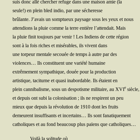
suis donc allé cher­cher refuge dans une mai­son amie (la
seule!) en plein bled indio, par une sécheresse
brû­lante. J’avais un somp­tueux pay­sage sous les yeux et nous
atten­dions la pluie comme la terre entière l’attendait. Mais
la pluie finit tou­jours par venir ! Les Indiens de cette région
sont à la fois riches et misé­rables, ils vivent dans
une tor­peur men­tale secouée de temps à autre par des
vio­lences… Ils consti­tuent une varié­té humaine
extrê­me­ment sym­pa­thique, douée pour la production
artis­tique, taci­turne et qua­si inabor­dable. Ils étaient en
e
plein can­ni­ba­lisme, sous un des­po­tisme mili­taire, au XVI
siècle,
et depuis ont subi la colo­ni­sa­tion ; ils ne res­pirent un peu
mieux que depuis la révo­lu­tion de 1910 dont les fruits
demeurent insuf­fi­sants et incer­tains… Ils sont fanatiquement
catho­liques et au fond beau­coup plus païens que catholiques…
Voi­là la soli­tude où