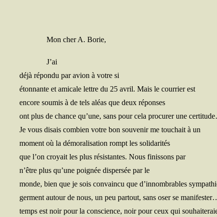
Mon cher A. Borie,
J’ai
déjà répon­du par avion à votre si
éton­nante et ami­cale lettre du 25 avril. Mais le cour­rier est
encore sou­mis à de tels aléas que deux réponses
ont plus de chance qu’une, sans pour cela pro­cu­rer une certitud
Je vous disais com­bien votre bon sou­ve­nir me tou­chait à un
moment où la démo­ra­li­sa­tion rompt les solidarités
que l’on croyait les plus résis­tantes. Nous finis­sons par
n’être plus qu’une poi­gnée dis­per­sée par le
monde, bien que je sois convain­cu que d’innombrables sympathi
germent autour de nous, un peu par­tout, sans oser se mani­fes­te
temps est noir pour la conscience, noir pour ceux qui souhaiterai