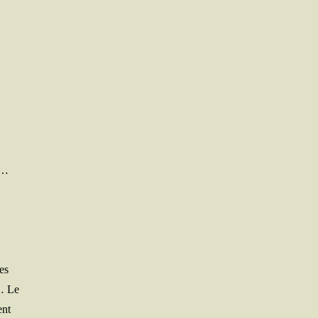
e…
es
r… Le
ent