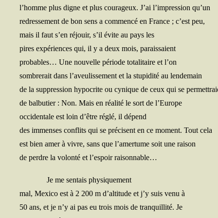
l’homme plus digne et plus cou­ra­geux. J’ai l’impression qu’un
redres­se­ment de bon sens a com­men­cé en France ; c’est peu,
mais il faut s’en réjouir, s’il évite au pays les
pires expé­riences qui, il y a deux mois, paraissaient
pro­bables… Une nou­velle période tota­li­taire et l’on
som­bre­rait dans l’aveulissement et la stu­pi­di­té au lendemain
de la sup­pres­sion hypo­crite ou cynique de ceux qui se permettrai
de bal­bu­tier : Non. Mais en réa­li­té le sort de l’Europe
occi­den­tale est loin d’être réglé, il dépend
des immenses conflits qui se pré­cisent en ce moment. Tout cela
est bien amer à vivre, sans que l’amertume soit une raison
de perdre la volon­té et l’espoir raisonnable…
Je me sen­tais physiquement
mal, Mexi­co est à 2 200 m d’altitude et j’y suis venu à
50 ans, et je n’y ai pas eu trois mois de tran­quilli­té. Je