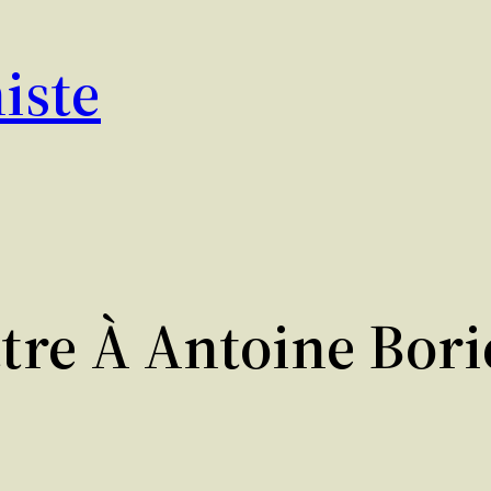
iste
ttre À Antoine Bori