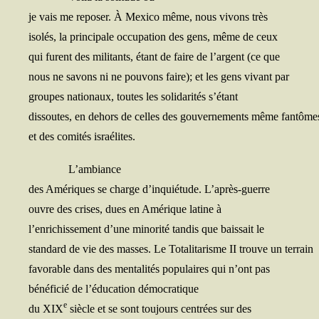
je vais me repo­ser. À Mexi­co même, nous vivons très
iso­lés, la prin­ci­pale occu­pa­tion des gens, même de ceux
qui furent des mili­tants, étant de faire de l’argent (ce que
nous ne savons ni ne pou­vons faire); et les gens vivant par
groupes natio­naux, toutes les soli­da­ri­tés s’étant
dis­soutes, en dehors de celles des gou­ver­ne­ments même fantôme
et des comi­tés israélites.
L’ambiance
des Amé­riques se charge d’inquiétude. L’après-guerre
ouvre des crises, dues en Amé­rique latine à
l’enrichissement d’une mino­ri­té tan­dis que bais­sait le
stan­dard de vie des masses. Le Tota­li­ta­risme II trouve un terrain
favo­rable dans des men­ta­li­tés popu­laires qui n’ont pas
béné­fi­cié de l’éducation démocratique
e
du XIX
siècle et se sont tou­jours cen­trées sur des