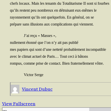
chefs locaux. Mais les tenants du Tota­li­ta­risme II sont si fourbes
qu’ils res­tent peu nom­breux en détrui­sant eux-mêmes le
rayon­ne­ment qu’ils ont quel­que­fois. En géné­ral, on se
pré­pare sans illu­sions aux com­pli­ca­tions qui viennent.
J’ai reçu « Masses »,
nul­le­ment éton­né que l’on n’y ait pas publié
mes papiers qui sont d’une net­te­té pro­ba­ble­ment incompatible
avec le cli­mat actuel de Paris… Tout ceci à bâtons
rom­pus, comme prise de contact. Bien fra­ter­nel­le­ment vôtre.
Vic­tor Serge
Vincent Dubuc
View Fullscreen