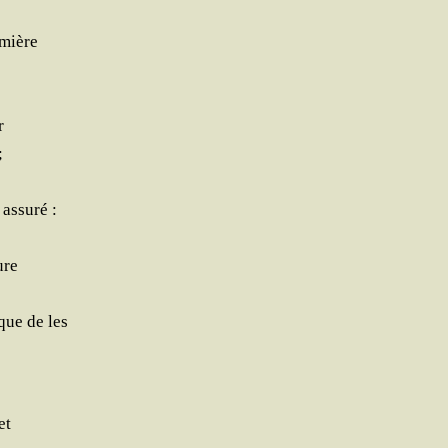
umière
r
;
 assuré :
ure
que de les
et