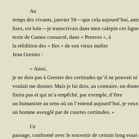
Au
temps des vivants, jan­vier 59 — que cela aujourd’­hui, am
lisez, est loin — je trans­cri­vais dans mon cale­pin ces lign
texte de Camus consa­cré, dans « Preuves », à
la réédi­tion des « Iles » de son vieux maître
Jean Grenier :
« Ain­si,
je ne dois pas à Gre­nier des cer­ti­tudes qu’il ne pou­vait ni
vou­lait me don­ner. Mais je lui dois, au contraire, un dout
fini­ra pas et qui m’a empê­ché, par exemple, d’être
un huma­niste au sens où on l’en­tend aujourd’­hui, je veux
un homme aveu­glé par de courtes certitudes. »
Ce
pas­sage, confron­té avec le sou­ve­nir de cer­tain long essai