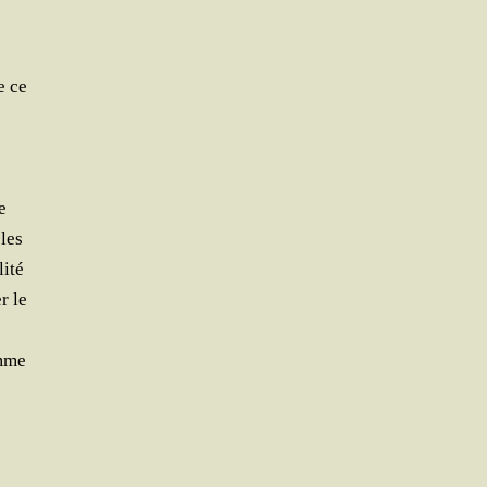
e ce
e
les
lité
r le
omme