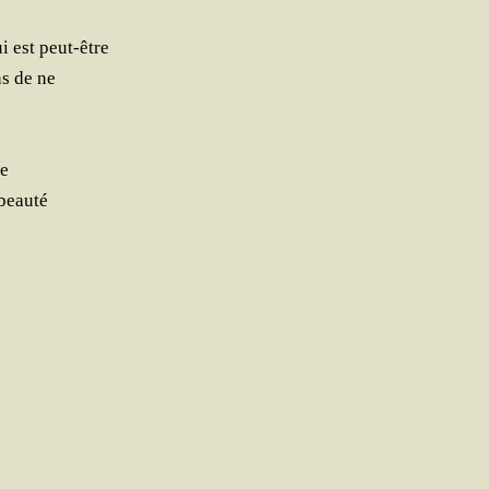
i est peut-être
ns de ne
ne
 beauté