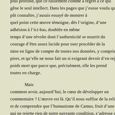
plus pro­fond, que ce ral­lie­ment comme à regret à ce qui
gêne le seul intel­lect. Dans les pages que j’eusse vou­lu qu
pût connaître, j’au­rais essayé de mon­trer à
quel point cette œuvre témoigne, dès l’o­ri­gine, d’une
adhé­sion à l’i­ci-bas, dou­blée en même
temps d’une révolte dont l’au­then­ti­ci­té se nour­rit du
cou­rage d’être assez lucide pour oser pro­cé­der de la
mise en ligne de compte de toutes nos don­nées, y com­pris
pires, et qu’elle ne nous fait un si exi­geant devoir d’en reje
poids mort que parce que, pré­ci­sé­ment, elle les prend
toutes en charge.
Mais
com­ment avoir, aujourd’­hui, le cœur de déve­lop­per un
com­men­taire ? L’œuvre est là. Qu’il nous suf­fise de la rel
et de com­prendre que l’hu­ma­nisme de Camus, fruit d’un
qui ne rejette rien de notre navrante condi­tion, s’a­dresse