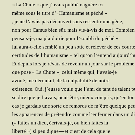
« La Chute » que j’a­vais publié naguère ici
même sous le titre d’«Humanisme et péché »
, je ne l’a­vais pas décou­vert sans res­sen­tir une gêne,
non pour Camus bien sûr, mais vis-à-vis de moi. Combien
pen­sais-je, ma plai­doi­rie pour l’«oubli du péché »
lui aura-t-elle sem­blé un peu sotte et rele­ver de ces court
cer­ti­tudes de l’hu­ma­nisme « tel qu’on l’en­tend aujourd’h
Et depuis lors je rêvais de reve­nir un jour sur le problème
que pose « La Chute », celui même qui, l’avais-je
avoué, me dérou­tait, de la culpa­bi­li­té de notre
exis­tence. Oui, j’eusse vou­lu que l’a­mi de tant de talent p
se dire que je l’a­vais, peut-être, mieux com­pris, qu’en tou
cas je gar­dais une sorte de remords de m’être quelque pe
les appa­rences de pré­tendre comme l’en­fer­mer dans un 
(« faites un dieu, écri­vais-je, ou bien faites la
liber­té ») si peu digne — et c’est de cela que je