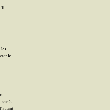
’il
 les
­ter le
ire
e pensée
 d’autant