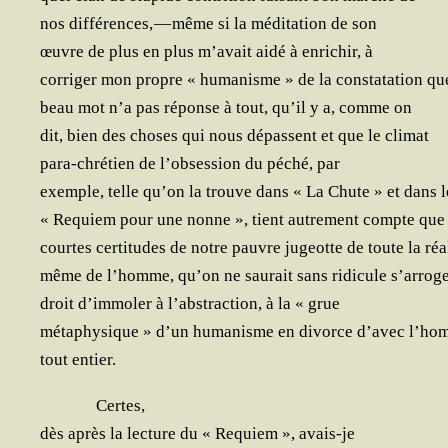
nos dif­fé­rences, — même si la médi­ta­tion de son
œuvre de plus en plus m’a­vait aidé à enri­chir, à
cor­ri­ger mon propre « huma­nisme » de la consta­ta­tion qu
beau mot n’a pas réponse à tout, qu’il y a, comme on
dit, bien des choses qui nous dépassent et que le climat
para-chré­tien de l’ob­ses­sion du péché, par
exemple, telle qu’on la trouve dans « La Chute » et dans l
« Requiem pour une nonne », tient autre­ment compte que 
courtes cer­ti­tudes de notre pauvre jugeotte de toute la réa
même de l’homme, qu’on ne sau­rait sans ridi­cule s’ar­ro­ge
droit d’im­mo­ler à l’abs­trac­tion, à la « grue
méta­phy­sique » d’un huma­nisme en divorce d’a­vec l’h
tout entier.
Certes,
dès après la lec­ture du « Requiem », avais-je