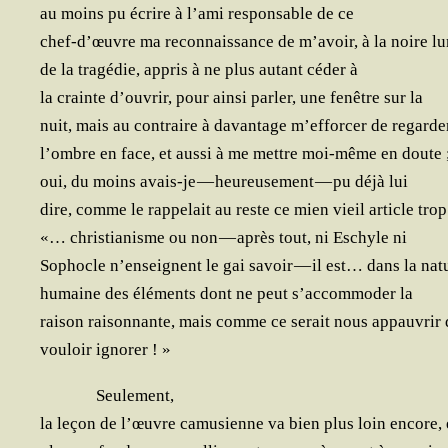
au moins pu écrire à l’a­mi res­pon­sable de ce
chef-d’œuvre ma recon­nais­sance de m’a­voir, à la noire l
de la tra­gé­die, appris à ne plus autant céder à
la crainte d’ou­vrir, pour ain­si par­ler, une fenêtre sur la
nuit, mais au contraire à davan­tage m’ef­for­cer de regarde
l’ombre en face, et aus­si à me mettre moi-même en doute 
oui, du moins avais-je — heu­reu­se­ment — pu déjà lui
dire, comme le rap­pe­lait au reste ce mien vieil article trop
«… chris­tia­nisme ou non — après tout, ni Eschyle ni
Sophocle n’en­seignent le gai savoir — il est… dans la nat
humaine des élé­ments dont ne peut s’ac­com­mo­der la
rai­son rai­son­nante, mais comme ce serait nous appau­vrir 
vou­loir ignorer ! »
Seule­ment,
la leçon de l’œuvre camu­sienne va bien plus loin encore, 