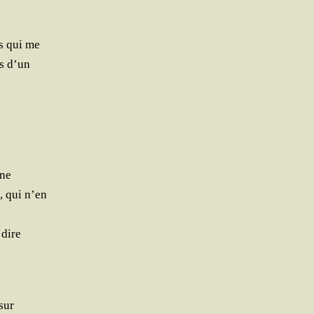
is qui me
es d’un
 ne
e, qui n’en
 dire
 sur