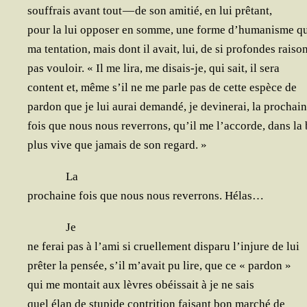
souf­frais avant tout — de son ami­tié, en lui prêtant,
pour la lui oppo­ser en somme, une forme d’hu­ma­nisme qu
ma ten­ta­tion, mais dont il avait, lui, de si pro­fondes rai­so
pas vou­loir. « Il me lira, me disais-je, qui sait, il sera
content et, même s’il ne me parle pas de cette espèce de
par­don que je lui aurai deman­dé, je devi­ne­rai, la prochai
fois que nous nous rever­rons, qu’il me l’ac­corde, dans la
plus vive que jamais de son regard. »
La
pro­chaine fois que nous nous rever­rons. Hélas…
Je
ne ferai pas à l’a­mi si cruel­le­ment dis­pa­ru l’in­jure de lui
prê­ter la pen­sée, s’il m’a­vait pu lire, que ce « pardon »
qui me mon­tait aux lèvres obéis­sait à je ne sais
quel élan de stu­pide contri­tion fai­sant bon mar­ché de