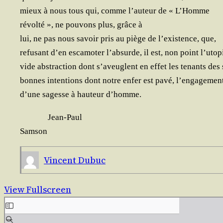
mieux à nous tous qui, comme l’au­teur de « L’Homme
révol­té », ne pou­vons plus, grâce à
lui, ne pas nous savoir pris au piège de l’exis­tence, que,
refu­sant d’en esca­mo­ter l’ab­surde, il est, non point l’u­to­p
vide abs­trac­tion dont s’a­veuglent en effet les tenants des
bonnes inten­tions dont notre enfer est pavé, l’engagemen
d’une sagesse à hau­teur d’homme.
Jean-Paul
Samson
Vincent Dubuc
View Fullscreen