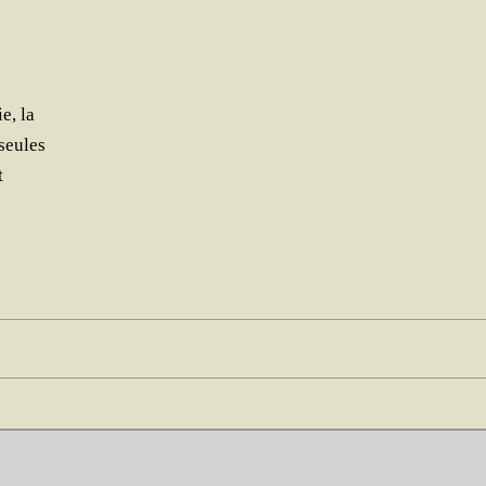
ie, la
 seules
t