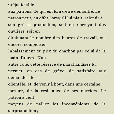
préjudiciable
aux patrons. Ce qui est loin d’être démon­tré. Le
patron peut, en effet, lors­qu’il lui plaît, ralen­tir à
son gré la pro­duc­tion, soit en ren­voyant des
ouvriers, soit en
dimi­nuant le nombre des heures de tra­vail, ou,
encore, compenser
l’a­bais­se­ment du prix du char­bon par celui de la
main-d’œuvre. D’un
autre côté, cette réserve de mar­chan­dises lui
per­met, en cas de grève, de satis­faire aux
demandes de sa
clien­tèle, et, de venir à bout, dans une certaine
mesure, de la résis­tance de ses ouvriers. Le
patron a cent
moyens de pal­lier les incon­vé­nients de la
surproduction ;