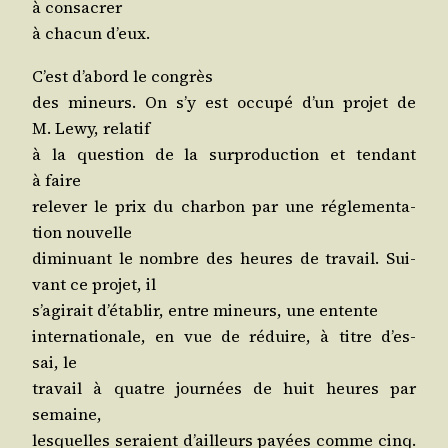
à consacrer
à cha­cun d’eux.
C’est d’a­bord le congrès
des mineurs. On s’y est occu­pé d’un pro­jet de
M. Lewy, relatif
à la ques­tion de la sur­pro­duc­tion et ten­dant
à faire
rele­ver le prix du char­bon par une régle­men­ta­
tion nouvelle
dimi­nuant le nombre des heures de tra­vail. Sui­
vant ce pro­jet, il
s’a­gi­rait d’é­ta­blir, entre mineurs, une entente
inter­na­tio­nale, en vue de réduire, à titre d’es­
sai, le
tra­vail à quatre jour­nées de huit heures par
semaine,
les­quelles seraient d’ailleurs payées comme cinq.