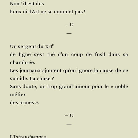
Non ! il est des
lieux où l’Art ne se com­met pas !
―
O
―
e
Un ser­gent du 154
de ligne s’est tué d’un coup de fusil dans sa
chambrée.
Les jour­naux ajoutent qu’on ignore la cause de ce
sui­cide. La cause ?
Sans doute, un trop grand amour pour le « noble
métier
des armes ».
―
O
―
L’
Intran­si­geant
a