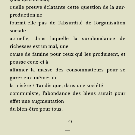
quelle preuve écla­tante cette ques­tion de la sur­
pro­duc­tion ne
four­nit-elle pas de l’ab­sur­di­té de l’or­ga­ni­sa­tion
sociale
actuelle, dans laquelle la sur­abon­dance de
richesses est un mal, une
cause de famine pour ceux qui les pro­duisent, et
pousse ceux-ci à
affa­mer la masse des consom­ma­teurs pour se
garer eux-mêmes de
la misère ? Tan­dis que, dans une société
com­mu­niste, l’a­bon­dance des biens aurait pour
effet une augmentation
du bien-être pour tous.
―
O
―