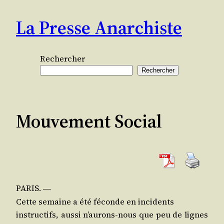
Aller
La Presse Anarchiste
au
contenu
Rechercher
Rechercher
Mouvement Social
PARIS.
―
Cette semaine a été féconde en incidents
ins­truc­tifs, aus­si n’au­rons-nous que peu de lignes