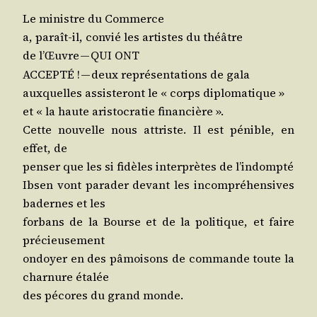
Le ministre du Commerce
a, paraît-il, convié les artistes du théâtre
de l’
uvre — QUI ONT
Œ
ACCEPTÉ ! — deux repré­sen­ta­tions de gala
aux­quelles assis­te­ront le « corps diplomatique »
et « la haute aris­to­cra­tie financière ».
Cette nou­velle nous attriste. Il est pénible, en
effet, de
pen­ser que les si fidèles inter­prètes de l’indompté
Ibsen vont para­der devant les incom­pré­hen­sives
badernes et les
for­bans de la Bourse et de la poli­tique, et faire
précieusement
ondoyer en des pâmoi­sons de com­mande toute la
char­nure étalée
des pécores du grand monde.