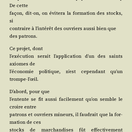
De cette
façon, dit-on, on évi­te­ra la for­ma­tion des stocks,
si
contraire à l’in­té­rêt des ouvriers aus­si bien que
des patrons.
Ce pro­jet, dont
l’exé­cu­tion serait l’ap­pli­ca­tion d’un des saints
axiomes de
l’é­co­no­mie poli­tique, n’est cepen­dant qu’un
trompe-l’œil.
D’a­bord, pour que
l’en­tente se fit aus­si faci­le­ment qu’on semble le
croire entre
patrons et ouvriers mineurs, il fau­drait que la for­
ma­tion de ces
stocks de mar­chan­dises fût effec­ti­ve­ment