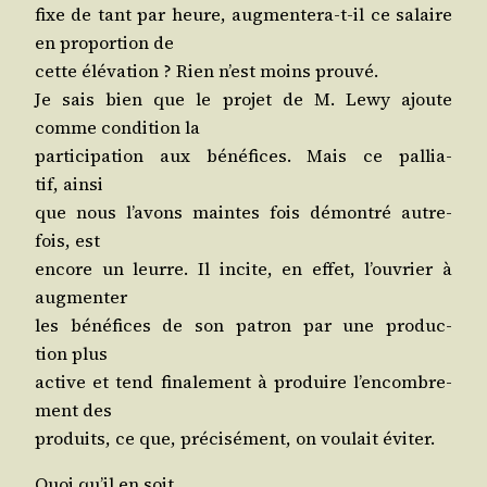
fixe de tant par heure, aug­men­te­ra-t-il ce salaire
en pro­por­tion de
cette élé­va­tion ? Rien n’est moins prouvé.
Je sais bien que le pro­jet de M. Lewy ajoute
comme condi­tion la
par­ti­ci­pa­tion aux béné­fices. Mais ce pal­lia­
tif, ainsi
que nous l’a­vons maintes fois démon­tré autre­
fois, est
encore un leurre. Il incite, en effet, l’ou­vrier à
augmenter
les béné­fices de son patron par une pro­duc­
tion plus
active et tend fina­le­ment à pro­duire l’en­com­bre­
ment des
pro­duits, ce que, pré­ci­sé­ment, on vou­lait éviter.
Quoi qu’il en soit,