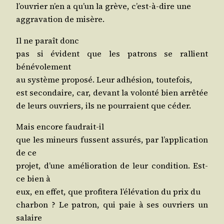
l’ou­vrier n’en a qu’un la grève, c’est-à-dire une
aggra­va­tion de misère.
Il ne paraît donc
pas si évident que les patrons se ral­lient
bénévolement
au sys­tème pro­po­sé. Leur adhé­sion, toutefois,
est secon­daire, car, devant la volon­té bien arrêtée
de leurs ouvriers, ils ne pour­raient que céder.
Mais encore faudrait-il
que les mineurs fussent assu­rés, par l’ap­pli­ca­tion
de ce
pro­jet, d’une amé­lio­ra­tion de leur condi­tion. Est-
ce bien à
eux, en effet, que pro­fi­te­ra l’é­lé­va­tion du prix du
char­bon ? Le patron, qui paie à ses ouvriers un
salaire