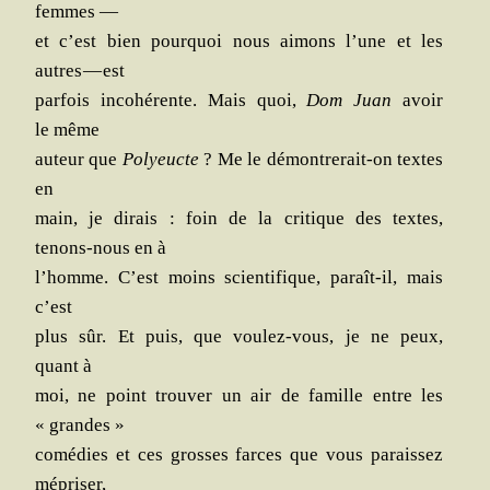
femmes —
et c’est bien pour­quoi nous aimons l’une et les
autres — est
par­fois inco­hé­rente. Mais quoi,
Dom Juan
avoir
le même
auteur que
Poly­eucte
? Me le démon­tre­rait-on textes
en
main, je dirais : foin de la cri­tique des textes,
tenons-nous en à
l’homme. C’est moins scien­ti­fique, paraît-il, mais
c’est
plus sûr. Et puis, que vou­lez-vous, je ne peux,
quant à
moi, ne point trou­ver un air de famille entre les
« grandes »
comé­dies et ces grosses farces que vous parais­sez
mépriser,