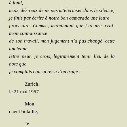
à fond,
mais, dési­reux de ne pas m’éterniser dans le silence,
je finis par écrire à notre bon cama­rade une lettre
pro­vi­soire. Comme, main­te­nant que j’ai pris vrai­
ment connaissance
de son tra­vail, mon juge­ment n’a pas chan­gé, cette
ancienne
lettre peut, je crois, légi­ti­me­ment tenir lieu de la
note que
je comp­tais consa­crer à l’ouvrage :
Zurich,
le 21 mai 1957
Mon
cher Poulaille,
Je