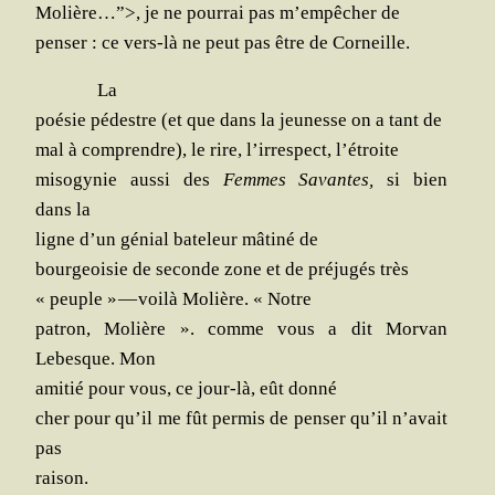
Molière…”>
, je ne pour­rai pas m’empêcher de
pen­ser : ce vers-là ne peut pas être de Corneille.
La
poé­sie pédestre (et que dans la jeu­nesse on a tant de
mal à com­prendre), le rire, l’irrespect, l’étroite
miso­gy­nie aus­si des
Femmes Savantes,
si bien
dans la
ligne d’un génial bate­leur mâti­né de
bour­geoi­sie de seconde zone et de pré­ju­gés très
« peuple » — voi­là Molière. « Notre
patron, Molière ». comme vous a dit Mor­van
Lebesque. Mon
ami­tié pour vous, ce jour-là, eût donné
cher pour qu’il me fût per­mis de pen­ser qu’il n’avait
pas
raison.