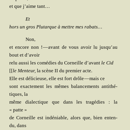
et que j’aime tant…
Et
hors un gros Plu­tarque à mettre mes rabats…
Non,
et encore non ! — avant de vous avoir lu jusqu’au
bout et d’avoir
relu aus­si les comé­dies du Cor­neille d’avant
le Cid
[[
le Men­teur,
la scène II du pre­mier acte.
Elle est déli­cieuse, elle est fort drôle — mais ce
sont exac­te­ment les mêmes balan­ce­ments anti­thé­
tiques, la
même dia­lec­tique que dans les tra­gé­dies : la
« patte »
de Cor­neille est indé­niable, alors que, bien enten­
du, dans