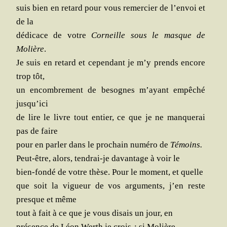
suis bien en retard pour vous remer­cier de l’envoi et
de la
dédi­cace de votre
Cor­neille sous le masque de
Molière
.
Je suis en retard et cepen­dant je m’y prends encore
trop tôt,
un encom­bre­ment de besognes m’ayant empê­ché
jusqu’ici
de lire le livre tout entier, ce que je ne man­que­rai
pas de faire
pour en par­ler dans le pro­chain numé­ro de
Témoins.
Peut-être, alors, ten­drai-je davan­tage à voir le
bien-fon­dé de votre thèse. Pour le moment, et quelle
que soit la vigueur de vos argu­ments, j’en reste
presque et même
tout à fait à ce que je vous disais un jour, en
pré­sence de Léon Werth je crois-: si Molière