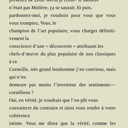
n’était pas Molière, ça se sau­rait. Et puis,
par­don­nez-moi, je vou­drais pour vous que vous
vous trom­piez. Vous, le
cham­pion de l’art popu­laire, vous char­ger défi­ni­ti­
ve­ment la
conscience d’une « décou­verte » attri­buant les
chefs‑d’œuvre du plus popu­laire de nos clas­siques
à ce
Cor­neille, très grand bon­homme j’en conviens, mais
qui n’en
demeure pas moins l’inventeur des sen­ti­ments —
cornéliens ?
Oui, en véri­té, je vou­drais que l’on pût vous
convaincre du contraire et ain­si vous rendre à votre
cohérence
intime. Vous me direz que la véri­té, comme les