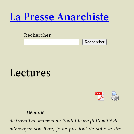
Aller
La Presse Anarchiste
au
contenu
Rechercher
Rechercher
Lectures
Débor­dé
de tra­vail au moment où Pou­laille me fit l’amitié de
m’envoyer son livre, je ne pus tout de suite le lire