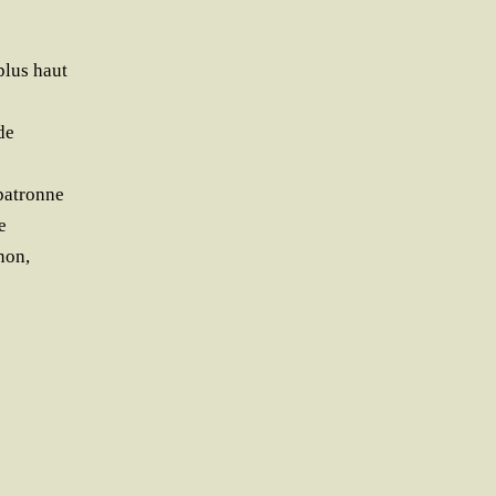
plus haut
de
 patronne
e
non,