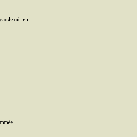
a­gande mis en
flammée