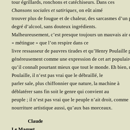
tour égrillards, ron­chons et caté­chi­seurs. Dans ces
Chan­sons sociales et sati­riques,
on eût aimé
trou­ver plus de fougue et de cha­leur, des sar­casmes d’un 
degré d’alcool, sans dou­teux ingrédients.
Mal­heu­reu­se­ment, c’est presque tou­jours un mau­vais air 
« métingue » que l’on res­pire dans ce
livre res­sas­seur de pauvres tirades et qu’Henry Pou­laille
géné­reu­se­ment comme une expres­sion de cet art populair
qu’il connaît pour­tant mieux que tout le monde. Eh bien, 
Pou­laille, il n’est pas vrai que le débraillé, le
par­ler sale, plus chif­fon­nier que nature, la machine à
débla­té­rer sans fin soit le genre qui convient au
peuple ; il n’est pas vrai que le peuple n’ait droit, comme
nour­ri­ture artis­tique aus­si, qu’aux bas morceaux.
Claude
Le Maguet