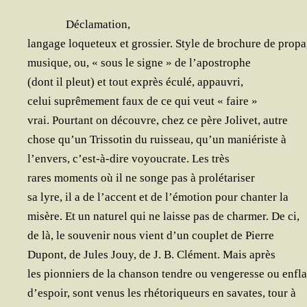
Décla­ma­tion,
lan­gage loque­teux et gros­sier. Style de bro­chure de pro­p
musique, ou, « sous le signe » de l’apostrophe
(dont il pleut) et tout exprès écu­lé, appauvri,
celui suprê­me­ment faux de ce qui veut « faire »
vrai. Pour­tant on découvre, chez ce père Joli­vet, autre
chose qu’un Tris­so­tin du ruis­seau, qu’un manié­riste à
l’envers, c’est-à-dire voyou­crate. Les très
rares moments où il ne songe pas à prolétariser
sa lyre, il a de l’accent et de l’émotion pour chan­ter la
misère. Et un natu­rel qui ne laisse pas de char­mer. De ci,
de là, le sou­ve­nir nous vient d’un cou­plet de Pierre
Dupont, de Jules Jouy, de J. B. Clé­ment. Mais après
les pion­niers de la chan­son tendre ou ven­ge­resse ou en
d’espoir, sont venus les rhé­to­ri­queurs en savates, tour à