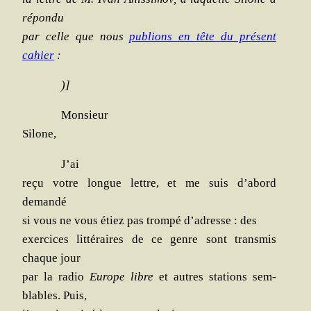
répondu
par celle que nous
publions en tête du pré­sent
cahier
:
)]
Mon­sieur
Silone,
J’ai
reçu votre longue lettre, et me suis d’abord
demandé
si vous ne vous étiez pas trom­pé d’adresse : des
exer­cices lit­té­raires de ce genre sont trans­mis
chaque jour
par la radio
Europe libre
et autres sta­tions sem­
blables. Puis,