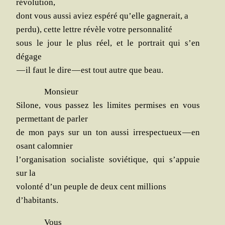
révolution,
dont vous aus­si aviez espé­ré qu’elle gagne­rait, a
per­du), cette lettre révèle votre personnalité
sous le jour le plus réel, et le por­trait qui s’en
dégage
— il faut le dire — est tout autre que beau.
Mon­sieur
Silone, vous pas­sez les limites per­mises en vous
per­met­tant de parler
de mon pays sur un ton aus­si irres­pec­tueux — en
osant calomnier
l’organisation socia­liste sovié­tique, qui s’appuie
sur la
volon­té d’un peuple de deux
cent mil­lions
d’habitants.
Vous