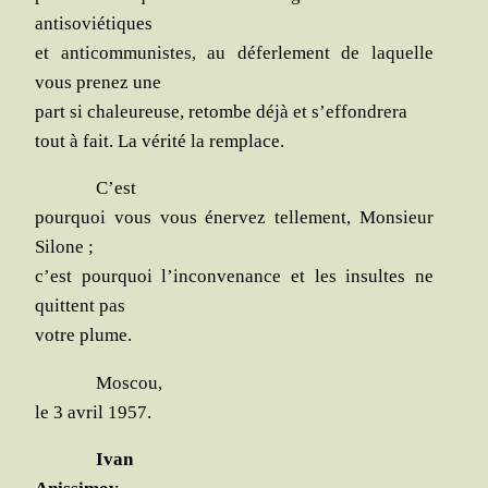
antisoviétiques
et anti­com­mu­nistes, au défer­le­ment de laquelle
vous pre­nez une
part si cha­leu­reuse, retombe déjà et s’effondrera
tout à fait. La véri­té la remplace.
C’est
pour­quoi vous vous éner­vez tel­le­ment, Mon­sieur
Silone ;
c’est pour­quoi l’inconvenance et les insultes ne
quittent pas
votre plume.
Mos­cou,
le 3 avril 1957.
Ivan