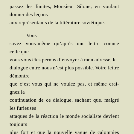
pas­sez les limites, Mon­sieur Silone, en vou­lant
don­ner des leçons
aux repré­sen­tants de la lit­té­ra­ture soviétique.
Vous
savez vous-même qu’après une lettre comme
celle que
vous vous êtes per­mis d’envoyer à mon adresse, le
dia­logue entre nous n’est plus pos­sible. Votre lettre
démontre
que c’est vous qui ne vou­lez pas, et même crai­
gnez la
conti­nua­tion de ce dia­logue, sachant que, mal­gré
les furieuses
attaques de la réac­tion le monde socia­liste devient
toujours
plus fort et que la nou­velle vague de calom­nies