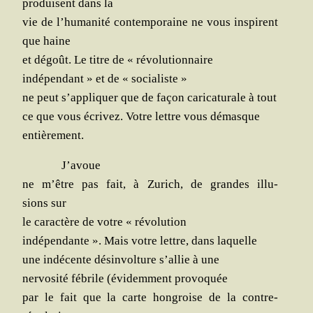
pro­duisent dans la
vie de l’humanité contem­po­raine ne vous ins­pirent
que haine
et dégoût. Le titre de « révolutionnaire
indé­pen­dant » et de « socialiste »
ne peut s’appliquer que de façon cari­ca­tu­rale à tout
ce que vous écri­vez. Votre lettre vous démasque
entièrement.
J’avoue
ne m’être pas fait, à Zurich, de grandes illu­
sions sur
le carac­tère de votre « révolution
indé­pen­dante ». Mais votre lettre, dans laquelle
une indé­cente désin­vol­ture s’allie à une
ner­vo­si­té fébrile (évi­dem­ment provoquée
par le fait que la carte hon­groise de la contre-