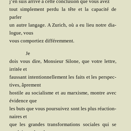
j’en suis arri­vé à cette conclu­sion que vous avez
tout sim­ple­ment per­du la tête et la capa­ci­té de
parler
un autre lan­gage. A Zurich, où a eu lieu notre dia­
logue, vous
vous com­por­tiez différemment.
Je
dois vous dire, Mon­sieur Silone, que votre lettre,
irri­tée et
faus­sant inten­tion­nel­le­ment les faits et les pers­pec­
tives, âprement
hos­tile au socia­lisme et au mar­xisme, montre avec
évi­dence que
les buts que vous pour­sui­vez sont les plus réac­tion­
naires et
que les grandes trans­for­ma­tions sociales qui se