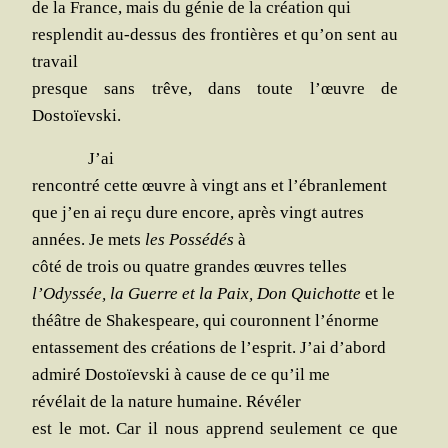
de la France, mais du génie de la créa­tion qui
res­plen­dit au-des­sus des fron­tières et qu’on sent au
travail
presque sans trêve, dans toute l’œuvre de
Dostoïevski.
J’ai
ren­con­tré cette œuvre à vingt ans et l’ébranlement
que j’en ai reçu dure encore, après vingt autres
années. Je mets
les Pos­sé­dés
à
côté de trois ou quatre grandes œuvres telles
l’Odyssée, la Guerre et la Paix, Don Qui­chotte
et le
théâtre de Sha­kes­peare, qui cou­ronnent l’énorme
entas­se­ment des créa­tions de l’esprit. J’ai d’abord
admi­ré Dos­toïevs­ki à cause de ce qu’il me
révé­lait de la nature humaine. Révéler
est le mot. Car il nous apprend seule­ment ce que