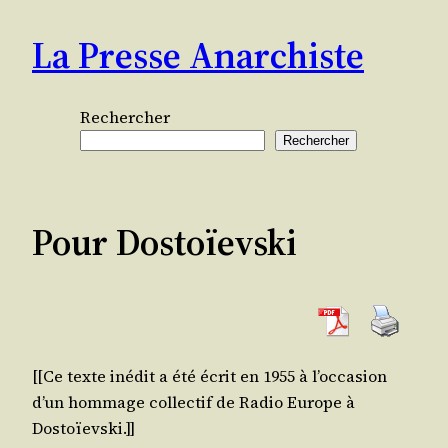
Aller
La Presse Anarchiste
au
contenu
Rechercher
Rechercher
Pour Dostoïevski
[[Ce texte inédit a été écrit en 1955 à l’occasion
d’un hom­mage col­lec­tif de Radio Europe à
Dostoïevski.]]