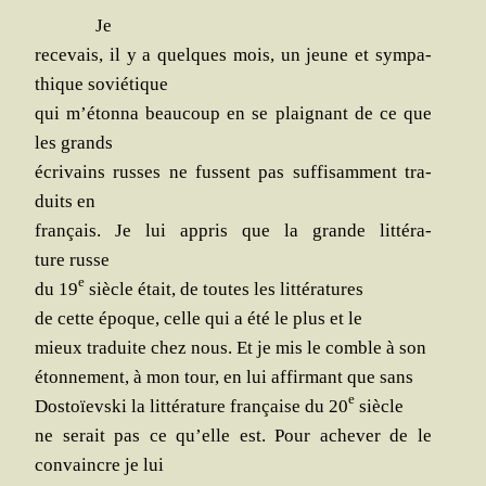
Je
rece­vais, il y a quelques mois, un jeune et sym­pa­
thique soviétique
qui m’étonna beau­coup en se plai­gnant de ce que
les grands
écri­vains russes ne fussent pas suf­fi­sam­ment tra­
duits en
fran­çais. Je lui appris que la grande lit­té­ra­
ture russe
e
du 19
siècle était, de toutes les littératures
de cette époque, celle qui a été le plus et le
mieux tra­duite chez nous. Et je mis le comble à son
éton­ne­ment, à mon tour, en lui affir­mant que sans
e
Dos­toïevs­ki la lit­té­ra­ture fran­çaise du 20
siècle
ne serait pas ce qu’elle est. Pour ache­ver de le
convaincre je lui