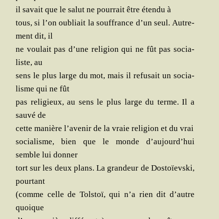
il savait que le salut ne pour­rait être éten­du à
tous, si l’on oubliait la souf­france d’un seul. Autre­
ment dit, il
ne vou­lait pas d’une reli­gion qui ne fût pas socia­
liste, au
sens le plus large du mot, mais il refu­sait un socia­
lisme qui ne fût
pas reli­gieux, au sens le plus large du terme. Il a
sau­vé de
cette manière l’avenir de la vraie reli­gion et du vrai
socia­lisme, bien que le monde d’aujourd’hui
semble lui donner
tort sur les deux plans. La gran­deur de Dos­toïevs­ki,
pourtant
(comme celle de Tol­stoï, qui n’a rien dit d’autre
quoique