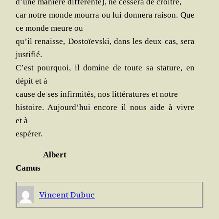
d’une manière dif­fé­rente), ne ces­se­ra de croître,
car notre monde mour­ra ou lui don­ne­ra rai­son. Que
ce monde meure ou
qu’il renaisse, Dos­toïevs­ki, dans les deux cas, sera
justifié.
C’est pour­quoi, il domine de toute sa sta­ture, en
dépit et à
cause de ses infir­mi­tés, nos lit­té­ra­tures et notre
his­toire. Aujourd’hui encore il nous aide à vivre
et à
espérer.
Albert
Camus
Vincent Dubuc