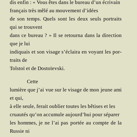
dis enfin : « Vous êtes dans le bureau d’un écrivain
fran­çais très mêlé au mou­ve­ment d’idées
de son temps. Quels sont les deux seuls por­traits
qui se trouvent
dans ce bureau ? » Il se retour­na dans la direc­tion
que je lui
indi­quais et son visage s’éclaira en voyant les por­
traits de
Tol­stoï et de Dostoïevski.
Cette
lumière que j’ai vue sur le visage de mon jeune ami
et qui,
à elle seule, ferait oublier toutes les bêtises et les
cruau­tés qu’on accu­mule aujourd’hui pour séparer
les hommes, je ne l’ai pas por­tée au compte de la
Rus­sie ni