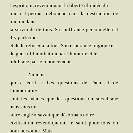
l’esprit qui, reven­di­quant la liber­té illi­mi­tée du
tout est per­mis, débouche dans la des­truc­tion de
tout ou dans
la ser­vi­tude de tous. Sa souf­france per­son­nelle est
d’y participer
et de le refu­ser à la fois. Son espé­rance tra­gique est
de gué­rir l’humiliation par l’humilité et le
nihi­lisme par le renoncement.
L’homme
qui a écrit « Les ques­tions de Dieu et de
l’immortalité
sont les mêmes que les ques­tions du socia­lisme
mais sous un
autre angle » savait que désormais­ notre
civi­li­sa­tion reven­di­que­rait le salut pour tous ou
pour per­sonne. Mais