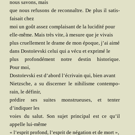
nous savons, mais
que nous refu­sons de recon­naître. De plus il satis­
fai­sait chez
moi un goût assez com­plai­sant de la luci­di­té pour
elle-même. Mais très vite, à mesure que je vivais
plus cruel­le­ment le drame de mon époque, j’ai aimé
dans Dos­toïevs­ki celui qui a vécu et expri­mé le
plus pro­fon­dé­ment notre des­tin his­to­rique.
Pour moi,
Dos­toïevs­ki est d’abord l’écrivain qui, bien avant
Nietzsche, a su dis­cer­ner le nihi­lisme contem­po­
rain, le définir,
pré­dire ses suites mons­trueuses, et ten­ter
d’indiquer les
voies du salut. Son sujet prin­ci­pal est ce qu’il
appelle lui-même
« l’esprit pro­fond, l’esprit de néga­tion et de mort »,