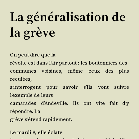
La généralisation de
la grève
On peut dire que la
révolte est dans l’air par­tout ; les bou­ton­niers des
com­munes voi­sines, même ceux des plus
reculées,
s’in­ter­rogent pour savoir s’ils vont suivre
l’exemple de leurs
cama­rades d’An­de­ville. Ils ont vite fait d’y
répondre. La
grève s’é­tend rapidement.
Le mar­di 9, elle éclate