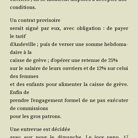
conditions.
Un contrat provisoire
serait signé par eux, avec obli­ga­tion : de payer
le tarif
d’An­de­ville ; puis de ver­ser une somme heb­do­ma­
daire à la
caisse de grève ; d’o­pé­rer une rete­nue de 25%
sur le salaire de leurs ouvriers et de 12% sur celui
des femmes
et des enfants pour ali­men­ter la caisse de grève.
Enfin de
prendre l’en­ga­ge­ment for­mel de ne pas exé­cu­ter
de commissions
pour les gros patrons.
Une entre­vue est décidée
avec eux pour le dimanche. Le jour venu, 17