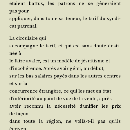
étaient bat­tus, les patrons ne se gêne­raient
pas pour
appli­quer, dans toute sa teneur, le tarif du syn­di­
cat patronal.
La cir­cu­laire qui
accom­pagne le tarif, et qui est sans doute des­ti­
née à
le faire ava­ler, est un modèle de jésui­tisme et
d’in­co­hé­rence. Après avoir gémi, au début,
sur les bas salaires payés dans les autres centres
et sur la
concur­rence étran­gère, ce qui les met en état
d’in­fé­rio­ri­té au point de vue de la vente, après
avoir recon­nu la néces­si­té d’u­ni­fier les prix
de façon
dans toute la région, ne voi­là-t-il pas qu’ils
écrivent