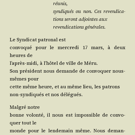
réunis,
syn­di­qués ou non. Ces reven­di­ca­
tions seront adjointes aux
reven­di­ca­tions générales.
Le Syn­di­cat patro­nal est
convo­qué pour le mer­cre­di 17 mars, à deux
heures de
l’a­près-midi, à l’hô­tel de ville de Méru.
Son pré­sident nous demande de convo­quer nous-
mêmes pour
cette même heure, et au même lieu, les patrons
non-syn­di­qués et nos délégués.
Mal­gré notre
bonne volon­té, il nous est impos­sible de convo­
quer tout le
monde pour le len­de­main même. Nous deman­