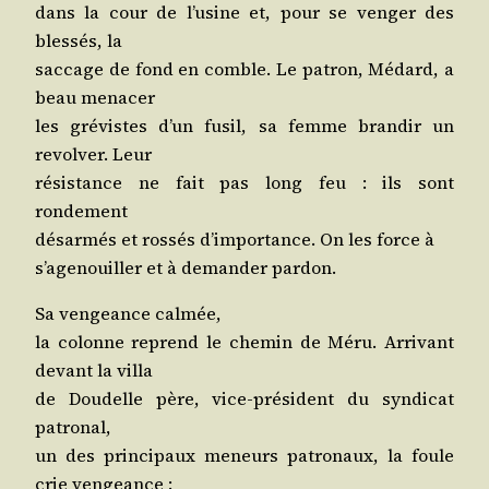
dans la cour de l’u­sine et, pour se ven­ger des
bles­sés, la
sac­cage de fond en comble. Le patron, Médard, a
beau menacer
les gré­vistes d’un fusil, sa femme bran­dir un
revol­ver. Leur
résis­tance ne fait pas long feu : ils sont
rondement
désar­més et ros­sés d’im­por­tance. On les force à
s’a­ge­nouiller et à deman­der pardon.
Sa ven­geance calmée,
la colonne reprend le che­min de Méru. Arri­vant
devant la villa
de Dou­delle père, vice-pré­sident du syn­di­cat
patronal,
un des prin­ci­paux meneurs patro­naux, la foule
crie vengeance :