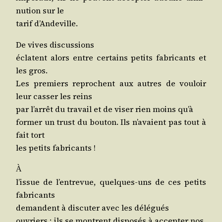
nu­tion sur le
tarif d’Andeville.
De vives discussions
éclatent alors entre cer­tains petits fabri­cants et
les gros.
Les pre­miers reprochent aux autres de vou­loir
leur cas­ser les reins
par l’ar­rêt du tra­vail et de viser rien moins qu’à
for­mer un trust du bou­ton. Ils n’a­vaient pas tout à
fait tort
les petits fabricants !
À
l’is­sue de l’en­tre­vue, quelques-uns de ces petits
fabricants
demandent à dis­cu­ter avec les délégués
ouvriers ; ils se montrent dis­po­sés à accep­ter nos