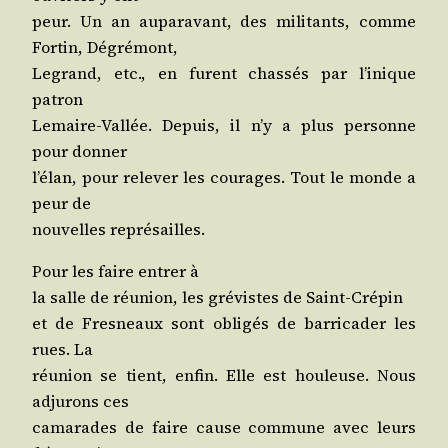
peur. Un an aupa­ra­vant, des mili­tants, comme
For­tin, Dégrémont,
Legrand, etc., en furent chas­sés par l’i­nique
patron
Lemaire-Val­lée. Depuis, il n’y a plus per­sonne
pour donner
l’é­lan, pour rele­ver les cou­rages. Tout le monde a
peur de
nou­velles représailles.
Pour les faire entrer à
la salle de réunion, les gré­vistes de Saint-Crépin
et de Fres­neaux sont obli­gés de bar­ri­ca­der les
rues. La
réunion se tient, enfin. Elle est hou­leuse. Nous
adju­rons ces
cama­rades de faire cause com­mune avec leurs