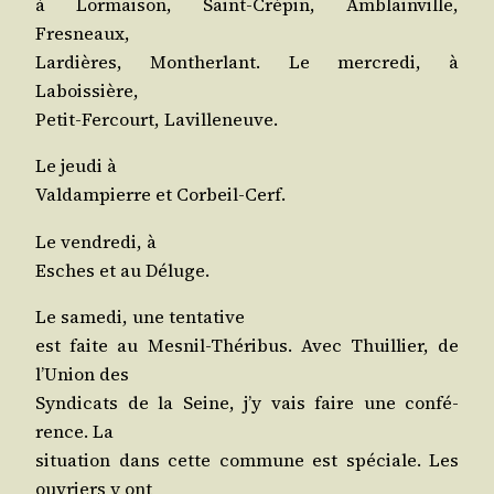
à Lor­mai­son, Saint-Cré­pin, Amblain­ville,
Fresneaux,
Lar­dières, Mon­ther­lant. Le mer­cre­di, à
Laboissière,
Petit-Fer­court, Lavilleneuve.
Le jeu­di à
Val­dam­pierre et Corbeil-Cerf.
Le ven­dre­di, à
Esches et au Déluge.
Le same­di, une tentative
est faite au Mes­nil-Thé­ri­bus. Avec Thuillier, de
l’U­nion des
Syn­di­cats de la Seine, j’y vais faire une confé­
rence. La
situa­tion dans cette com­mune est spé­ciale. Les
ouvriers y ont