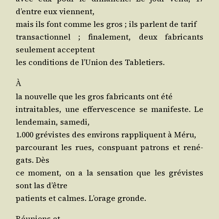
d’entre eux viennent,
mais ils font comme les gros ; ils parlent de tarif
tran­sac­tion­nel ; fina­le­ment, deux fabri­cants
seule­ment acceptent
les condi­tions de l’U­nion des Tabletiers.
À
la nou­velle que les gros fabri­cants ont été
intrai­tables, une effer­ves­cence se mani­feste. Le
len­de­main, samedi,
1.000 gré­vistes des envi­rons rap­pliquent à Méru,
par­cou­rant les rues, conspuant patrons et rené­
gats. Dès
ce moment, on a la sen­sa­tion que les gré­vistes
sont las d’être
patients et calmes. L’o­rage gronde.
Réunions et