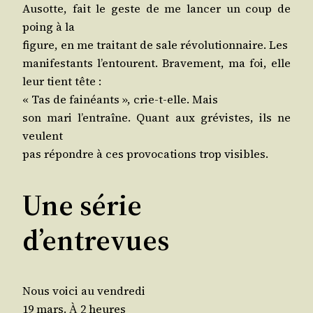
Ausotte, fait le geste de me lan­cer un coup de
poing à la
figure, en me trai­tant de sale révo­lu­tion­naire. Les
mani­fes­tants l’en­tourent. Bra­ve­ment, ma foi, elle
leur tient tête :
« Tas de fai­néants », crie-t-elle. Mais
son mari l’en­traîne. Quant aux gré­vistes, ils ne
veulent
pas répondre à ces pro­vo­ca­tions trop visibles.
Une série
d’entrevues
Nous voi­ci au vendredi
19 mars.
2 heures
À