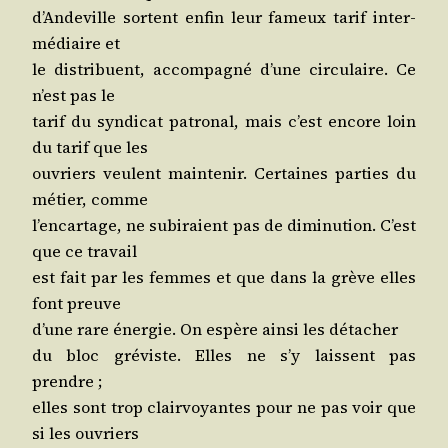
d’An­de­ville sortent enfin leur fameux tarif inter­
mé­diaire et
le dis­tri­buent, accom­pa­gné d’une cir­cu­laire. Ce
n’est pas le
tarif du syn­di­cat patro­nal, mais c’est encore loin
du tarif que les
ouvriers veulent main­te­nir. Cer­taines par­ties du
métier, comme
l’en­car­tage, ne subi­raient pas de dimi­nu­tion. C’est
que ce travail
est fait par les femmes et que dans la grève elles
font preuve
d’une rare éner­gie. On espère ain­si les détacher
du bloc gré­viste. Elles ne s’y laissent pas
prendre ;
elles sont trop clair­voyantes pour ne pas voir que
si les ouvriers