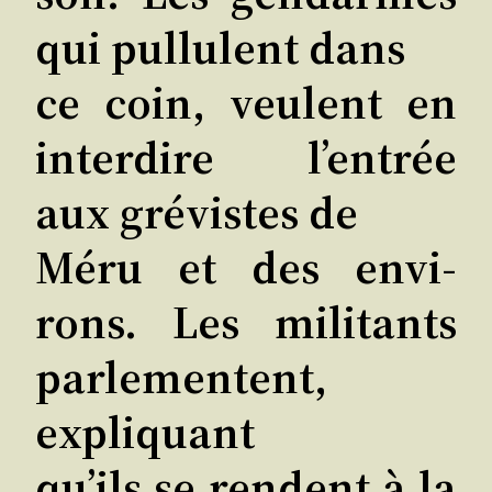
qui pul­lulent dans
ce coin, veulent en
inter­dire l’en­trée
aux gré­vistes de
Méru et des envi­
rons. Les mili­tants
par­le­mentent,
expliquant
qu’ils se rendent à la