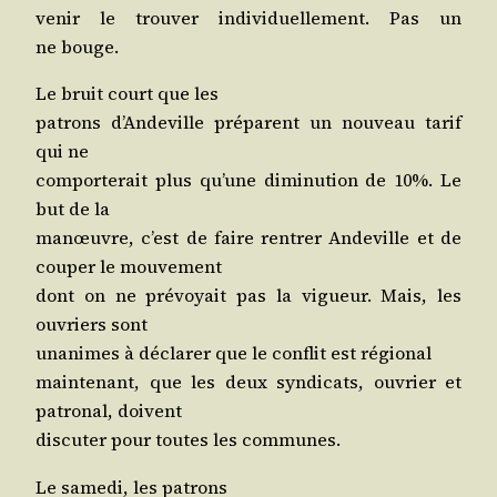
venir le trou­ver indi­vi­duel­le­ment. Pas un
ne bouge.
Le bruit court que les
patrons d’An­de­ville pré­parent un nou­veau tarif
qui ne
com­por­te­rait plus qu’une dimi­nu­tion de 10%. Le
but de la
manœuvre, c’est de faire ren­trer Ande­ville et de
cou­per le mouvement
dont on ne pré­voyait pas la vigueur. Mais, les
ouvriers sont
una­nimes à décla­rer que le conflit est régional
main­te­nant, que les deux syn­di­cats, ouvrier et
patro­nal, doivent
dis­cu­ter pour toutes les communes.
Le same­di, les patrons