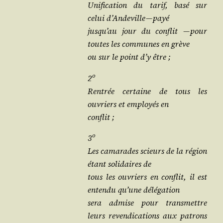
Uni­fi­ca­tion du tarif, basé sur
celui d’An­de­ville — payé
jus­qu’au jour du conflit — pour
toutes les com­munes en grève
ou sur le point d’y être ;
o
2
Ren­trée cer­taine de tous les
ouvriers et employés en
conflit ;
o
3
Les cama­rades scieurs de la région
étant soli­daires de
tous les ouvriers en conflit, il est
enten­du qu’une délégation
sera admise pour trans­mettre
leurs reven­di­ca­tions aux patrons