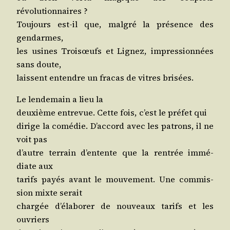
révolutionnaires ?
Tou­jours est-il que, mal­gré la pré­sence des
gendarmes,
les usines Troi­sœufs et Lignez, impres­sion­nées
sans doute,
laissent entendre un fra­cas de vitres brisées.
Le len­de­main a lieu la
deuxième entre­vue. Cette fois, c’est le pré­fet qui
dirige la comé­die. D’ac­cord avec les patrons, il ne
voit pas
d’autre ter­rain d’en­tente que la ren­trée immé­
diate aux
tarifs payés avant le mou­ve­ment. Une com­mis­
sion mixte serait
char­gée d’é­la­bo­rer de nou­veaux tarifs et les
ouvriers