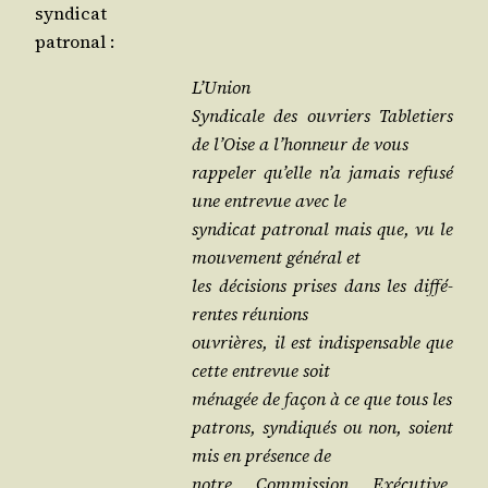
syndicat
patronal :
L’Union
Syn­di­cale des ouvriers Table­tiers
de l’Oise a l’hon­neur de vous
rap­pe­ler qu’elle n’a jamais refu­sé
une entre­vue avec le
syn­di­cat patro­nal mais que, vu le
mou­ve­ment géné­ral et
les déci­sions prises dans les dif­fé­
rentes réunions
ouvrières, il est indis­pen­sable que
cette entre­vue soit
ména­gée de façon à ce que tous les
patrons, syn­di­qués ou non, soient
mis en pré­sence de
notre Com­mis­sion Exé­cu­tive,