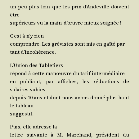
un peu plus loin que les prix d’An­de­ville doivent
être
supé­rieurs vu la main-d’œuvre mieux soignée !
C’est à n’y rien
com­prendre. Les gré­vistes sont mis en gaî­té par
tant d’incohérence.
L’U­nion des Tabletiers
répond à cette manœuvre du tarif intermédiaire
en publiant, par affiches, les réduc­tions de
salaires subies
depuis 10 ans et dont nous avons don­né plus haut
le tableau
suggestif.
Puis, elle adresse la
lettre sui­vante à M. Mar­chand, pré­sident du