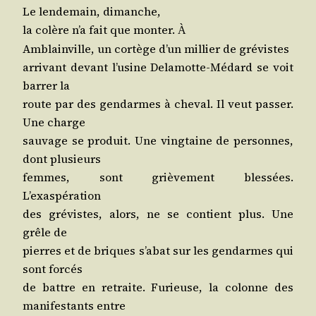
Le len­de­main, dimanche,
la colère n’a fait que mon­ter.
À
Amblain­ville, un cor­tège d’un mil­lier de grévistes
arri­vant devant l’u­sine Dela­motte-Médard se voit
bar­rer la
route par des gen­darmes à che­val. Il veut pas­ser.
Une charge
sau­vage se pro­duit. Une ving­taine de per­sonnes,
dont plusieurs
femmes, sont griè­ve­ment bles­sées.
L’exaspération
des gré­vistes, alors, ne se contient plus. Une
grêle de
pierres et de briques s’a­bat sur les gen­darmes qui
sont forcés
de battre en retraite. Furieuse, la colonne des
mani­fes­tants entre