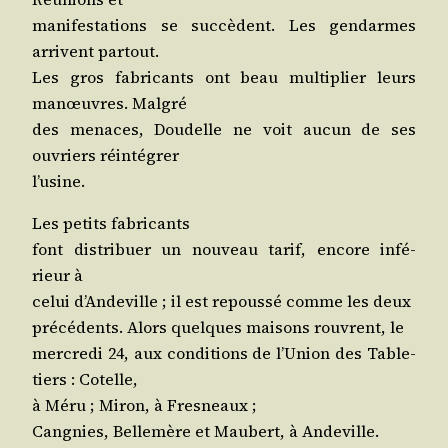
mani­fes­ta­tions se suc­cèdent. Les gen­darmes
arrivent partout.
Les gros fabri­cants ont beau mul­ti­plier leurs
manœuvres. Malgré
des menaces, Dou­delle ne voit aucun de ses
ouvriers réintégrer
l’usine.
Les petits fabricants
font dis­tri­buer un nou­veau tarif, encore infé­
rieur à
celui d’An­de­ville ; il est repous­sé comme les deux
pré­cé­dents. Alors quelques mai­sons rouvrent, le
mer­cre­di 24, aux condi­tions de l’U­nion des Table­
tiers : Cotelle,
à Méru ; Miron, à Fresneaux ;
Can­gnies, Bel­le­mère et Mau­bert, à Andeville.