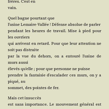
frères. C’est en
vain.
Quel bagne pour­tant que
l’u­sine Lemaire-Val­lée ! Défense abso­lue de parler
pen­dant les heures de tra­vail. Mise à pied pour
les ouvriers
qui arrivent en retard. Pour que leur atten­tion ne
soit pas distraite
par la vue du dehors, on a entou­ré l’u­sine de
murs aussi
éle­vés qu’elle ; pour que per­sonne ne puisse
prendre la fan­tai­sie d’es­ca­la­der ces murs, on y a
piqué, au
som­met, des pointes de fer.
Mais cet insuccès
est sans impor­tance. Le mou­ve­ment géné­ral est