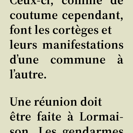
cou­tume cepen­dant,
font les cor­tèges et
leurs mani­fes­ta­tions
d’une com­mune à
l’autre.
Une réunion doit
être faite à Lor­mai­
son. Les gen­darmes