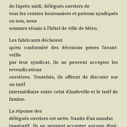
de l’a­près-midi, délé­gués ouvriers de
tous les centres bou­ton­niers et patrons syn­di­qués
ou non, nous
sommes réunis à l’hô­tel de ville de Méru.
Les fabri­cants déclarent
qu’en confor­mi­té des déci­sions prises l’avant-
veille
par leur syn­di­cat, ils ne peuvent accep­ter les
revendications
ouvrières. Tou­te­fois, ils offrent de dis­cu­ter sur
un tarif
inter­mé­diaire entre celui d’An­de­ville et le tarif de
famine.
La réponse des
délé­gués ouvriers est nette. Nan­tis d’un mandat
impé­ra­tif, ils ne peuvent accep­ter aucune dimi­