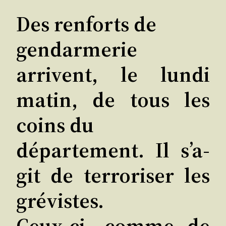
Des ren­forts de
gen­dar­me­rie
arrivent, le lun­di
matin, de tous les
coins du
dépar­te­ment. Il s’a­
git de ter­ro­ri­ser les
grévistes.
Ceux-ci, comme de