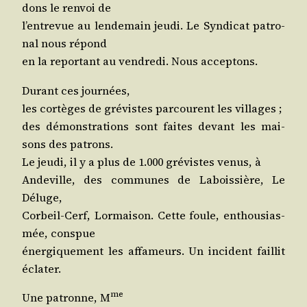
dons le ren­voi de
l’en­tre­vue au len­de­main jeu­di. Le Syn­di­cat patro­
nal nous répond
en la repor­tant au ven­dre­di. Nous acceptons.
Durant ces journées,
les cor­tèges de gré­vistes par­courent les villages ;
des démons­tra­tions sont faites devant les mai­
sons des patrons.
Le jeu­di, il y a plus de 1.000 gré­vistes venus, à
Ande­ville, des com­munes de Labois­sière, Le
Déluge,
Cor­beil-Cerf, Lor­mai­son. Cette foule, enthou­sias­
mée, conspue
éner­gi­que­ment les affa­meurs. Un inci­dent faillit
éclater.
me
Une patronne, M