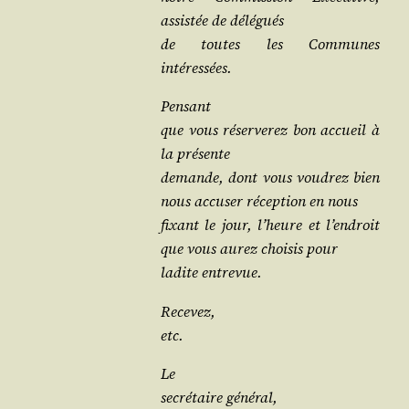
assis­tée de délégués
de toutes les Com­munes
intéressées.
Pensant
que vous réser­ve­rez bon accueil à
la présente
demande, dont vous vou­drez bien
nous accu­ser récep­tion en nous
fixant le jour, l’heure et l’en­droit
que vous aurez choi­sis pour
ladite entrevue.
Recevez,
etc.
Le
secré­taire général,