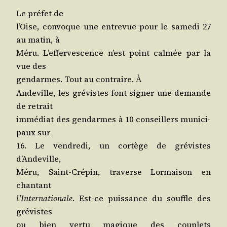
Le pré­fet de
l’Oise, convoque une entre­vue pour le same­di 27
au matin, à
Méru. L’ef­fer­ves­cence n’est point cal­mée par la
vue des
gen­darmes. Tout au contraire.
À
Ande­ville, les gré­vistes font signer une demande
de retrait
immé­diat des gen­darmes à 10 conseillers muni­ci­
paux sur
16. Le ven­dre­di, un cor­tège de gré­vistes
d’Andeville,
Méru, Saint-Cré­pin, tra­verse Lor­mai­son en
chantant
l’In­ter­na­tio­nale
. Est-ce puis­sance du souffle des
grévistes
ou bien ver­tu magique des cou­plets