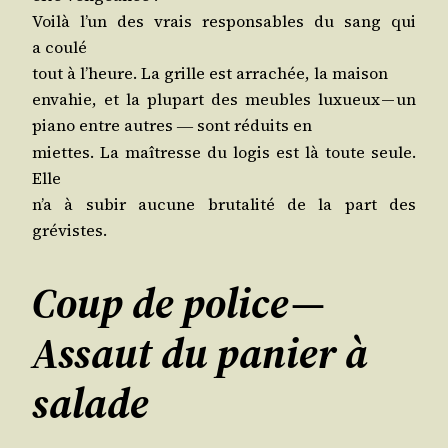
Voi­là l’un des vrais res­pon­sables du sang qui
a coulé
tout à l’heure. La grille est arra­chée, la maison
enva­hie, et la plu­part des meubles luxueux — un
pia­no entre autres
sont réduits en
―
miettes. La maî­tresse du logis est là toute seule.
Elle
n’a à subir aucune bru­ta­li­té de la part des
grévistes.
Coup de police —
Assaut du panier à
salade