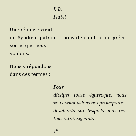
J.-B.
Platel
Une réponse vient
du Syn­di­cat patro­nal, nous deman­dant de pré­ci­
ser ce que nous
voulons.
Nous y répondons
dans ces termes :
Pour
dis­si­per toute équi­voque, nous
vous renou­ve­lons nos principaux
desi­de­ra­ta sur les­quels nous res­
tons intransigeants :
o
1