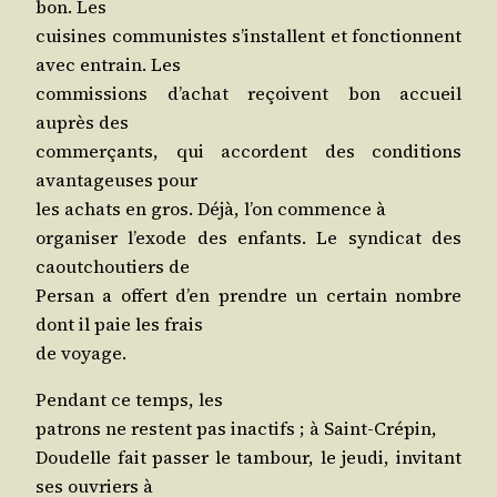
bon. Les
cui­sines com­mu­nistes s’ins­tallent et fonc­tionnent
avec entrain. Les
com­mis­sions d’a­chat reçoivent bon accueil
auprès des
com­mer­çants, qui accordent des condi­tions
avan­ta­geuses pour
les achats en gros. Déjà, l’on com­mence à
orga­ni­ser l’exode des enfants. Le syn­di­cat des
caou­tchou­tiers de
Per­san a offert d’en prendre un cer­tain nombre
dont il paie les frais
de voyage.
Pen­dant ce temps, les
patrons ne res­tent pas inac­tifs ; à Saint-Crépin,
Dou­delle fait pas­ser le tam­bour, le jeu­di, invi­tant
ses ouvriers à