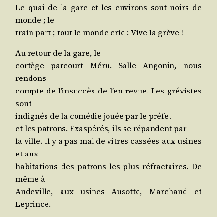
Le quai de la gare et les envi­rons sont noirs de
monde ; le
train part ; tout le monde crie : Vive la grève !
Au retour de la gare, le
cor­tège par­court Méru. Salle Ango­nin, nous
rendons
compte de l’in­suc­cès de l’en­tre­vue. Les gré­vistes
sont
indi­gnés de la comé­die jouée par le préfet
et les patrons. Exas­pé­rés, ils se répandent par
la ville. Il y a pas mal de vitres cas­sées aux usines
et aux
habi­ta­tions des patrons les plus réfrac­taires. De
même à
Ande­ville, aux usines Ausotte, Mar­chand et
Leprince.