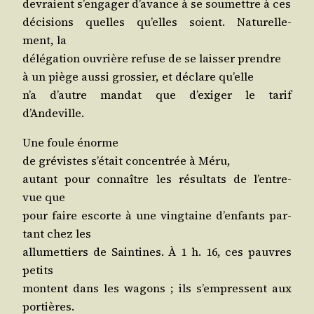
devraient s’en­ga­ger d’a­vance à se sou­mettre à ces
déci­sions quelles qu’elles soient. Natu­rel­le­
ment, la
délé­ga­tion ouvrière refuse de se lais­ser prendre
à un piège aus­si gros­sier, et déclare qu’elle
n’a d’autre man­dat que d’exi­ger le tarif
d’Andeville.
Une foule énorme
de gré­vistes s’é­tait concen­trée à Méru,
autant pour connaître les résul­tats de l’en­tre­
vue que
pour faire escorte à une ving­taine d’en­fants par­
tant chez les
allu­met­tiers de Sain­tines. À 1 h. 16, ces pauvres
petits
montent dans les wagons ; ils s’empressent aux
portières.