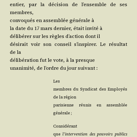
entier, par la déci­sion de l’en­semble de ses
membres,
convo­qués en assem­blée géné­rale à
la date du 17 mars der­nier, était invi­té à
déli­bé­rer sur les règles d’ac­tion dont il
dési­rait voir son conseil s’ins­pi­rer. Le résul­tat
de la
déli­bé­ra­tion fut le vote, à la presque
una­ni­mi­té, de l’ordre du jour suivant :
Les
membres du Syn­di­cat des Employés
de la région
pari­sienne réunis en assem­blée
générale ;
Considérant
que
l’in­ter­ven­tion des pou­voirs publics