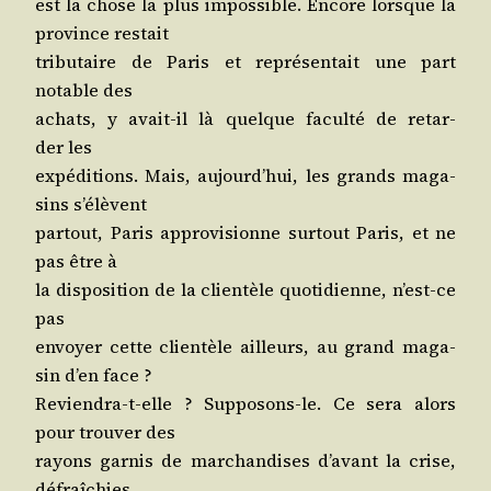
est la chose la plus impos­sible. Encore lorsque la
pro­vince restait
tri­bu­taire de Paris et repré­sen­tait une part
notable des
achats, y avait-il là quelque facul­té de retar­
der les
expé­di­tions. Mais, aujourd’­hui, les grands maga­
sins s’élèvent
par­tout, Paris appro­vi­sionne sur­tout Paris, et ne
pas être à
la dis­po­si­tion de la clien­tèle quo­ti­dienne, n’est-ce
pas
envoyer cette clien­tèle ailleurs, au grand maga­
sin d’en face ?
Revien­dra-t-elle ? Sup­po­sons-le. Ce sera alors
pour trou­ver des
rayons gar­nis de mar­chan­dises d’a­vant la crise,
défraîchies,