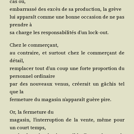
cas où,
embar­ras­sé des excès de sa pro­duc­tion, la grève
lui appa­raît comme une bonne occa­sion de ne pas
prendre à
sa charge les res­pon­sa­bi­li­tés d’un lock-out.
Chez le commerçant,
au contraire, et sur­tout chez le com­mer­çant de
détail,
rem­pla­cer tout d’un coup une forte pro­por­tion du
per­son­nel ordinaire
par des nou­veaux venus, crée­rait un gâchis tel
que la
fer­me­ture du maga­sin n’ap­pa­raît guère pire.
Or, la fer­me­ture du
maga­sin, l’in­ter­rup­tion de la vente, même pour
un court temps,