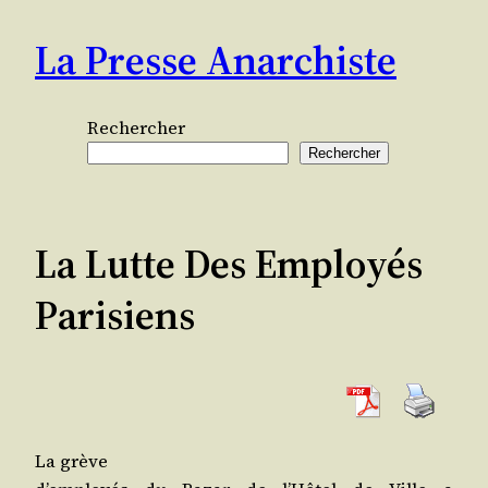
Aller
La Presse Anarchiste
au
contenu
Rechercher
Rechercher
La Lutte Des Employés
Parisiens
La grève