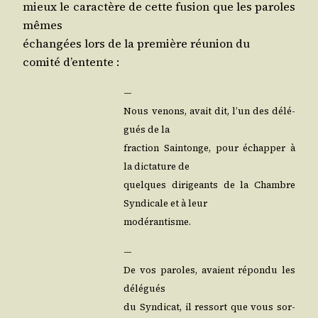
mieux le carac­tère de cette fusion que les paroles
mêmes
échan­gées lors de la pre­mière réunion du
comi­té d’entente :
—
Nous venons, avait dit, l’un des délé­
gués de la
frac­tion Sain­tonge, pour échap­per à
la dic­ta­ture de
quelques diri­geants de la Chambre
Syn­di­cale et à leur
modérantisme.
—
De vos paroles, avaient répon­du les
délégués
du Syn­di­cat, il res­sort que vous sor­