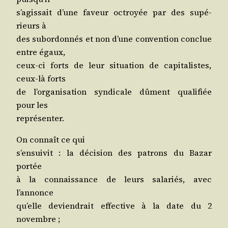
s’a­gis­sait d’une faveur octroyée par des supé­
rieurs à
des subor­don­nés et non d’une conven­tion conclue
entre égaux,
ceux-ci forts de leur situa­tion de capi­ta­listes,
ceux-là forts
de l’or­ga­ni­sa­tion syn­di­cale dûment qua­li­fiée
pour les
représenter.
On connaît ce qui
s’en­sui­vit : la déci­sion des patrons du Bazar
portée
à la connais­sance de leurs sala­riés, avec
l’annonce
qu’elle devien­drait effec­tive à la date du 2
novembre ;