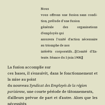
Nous
vous offrons une fusion sans condi­
tion, pré­lude d’une fusion
géné­rale des orga­ni­sa­tions
d’employés qui
assu­re­ra l’u­ni­té d’ac­tion néces­saire
au triomphe de nos
inté­rêts corporatifs…[[Comité d’En­
tente. Séance du 5 juin 1908.]]
La fusion accom­plie sur
ces bases, il s’en­sui­vit, dans le fonc­tion­ne­ment et
la mise au point
du nou­veau
Syn­di­cat des Employés de la région
pari­sienne
, une courte période de tâtonnements,
d’ailleurs pré­vue de part et d’autre. Alors que les
nécessités