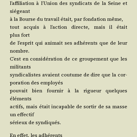
l’af­fi­lia­tion à l’U­nion des syn­di­cats de la Seine et
siégeant
à la Bourse du tra­vail était, par fon­da­tion même,
tout acquis à l’ac­tion directe, mais il était
plus fort
de l’es­prit qui ani­mait ses adhé­rents que de leur
nombre.
C’est en consi­dé­ra­tion de ce grou­pe­ment que les
militants
syn­di­ca­listes avaient cou­tume de dire que la cor­
po­ra­tion des employés
pou­vait bien four­nir à la rigueur quelques
éléments
actifs, mais était inca­pable de sor­tir de sa masse
un effectif
sérieux de syndiqués.
En effet, les adhérents