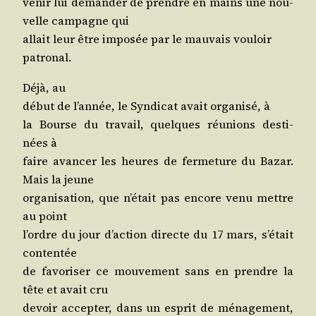
venir lui deman­der de prendre en mains une nou­
velle cam­pagne qui
allait leur être impo­sée par le mau­vais vouloir
patronal.
Déjà, au
début de l’an­née, le Syn­di­cat avait orga­ni­sé, à
la Bourse du tra­vail, quelques réunions des­ti­
nées à
faire avan­cer les heures de fer­me­ture du Bazar.
Mais la jeune
orga­ni­sa­tion, que n’é­tait pas encore venu mettre
au point
l’ordre du jour d’ac­tion directe du 17 mars, s’é­tait
contentée
de favo­ri­ser ce mou­ve­ment sans en prendre la
tête et avait cru
devoir accep­ter, dans un esprit de ména­ge­ment,