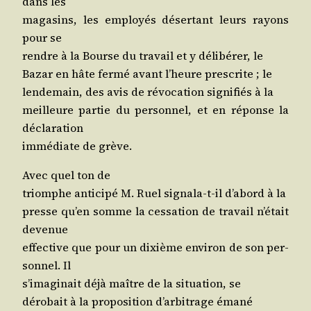
dans les
maga­sins, les employés déser­tant leurs rayons
pour se
rendre à la Bourse du tra­vail et y déli­bé­rer, le
Bazar en hâte fer­mé avant l’heure pres­crite ; le
len­de­main, des avis de révo­ca­tion signi­fiés à la
meilleure par­tie du per­son­nel, et en réponse la
déclaration
immé­diate de grève.
Avec quel ton de
triomphe anti­ci­pé M. Ruel signa­la-t-il d’a­bord à la
presse qu’en somme la ces­sa­tion de tra­vail n’é­tait
devenue
effec­tive que pour un dixième envi­ron de son per­
son­nel. Il
s’i­ma­gi­nait déjà maître de la situa­tion, se
déro­bait à la pro­po­si­tion d’ar­bi­trage émané