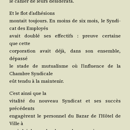
le cahier de leurs desiderata.
Et le flot d’adhésions
mon­tait tou­jours. En moins de six mois, le Syn­di­
cat des Employés
avait dou­blé ses effec­tifs : preuve cer­taine
que cette
cor­po­ra­tion avait déjà, dans son ensemble,
dépassé
le stade de mutua­lisme où l’in­fluence de la
Chambre Syndicale
eût ten­du à la maintenir.
C’est ain­si que la
vita­li­té du nou­veau Syn­di­cat et ses suc­cès
précédents
enga­gèrent le per­son­nel du Bazar de l’Hô­tel de
Ville à