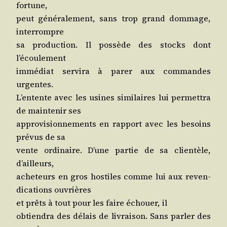
fortune,
peut géné­ra­le­ment, sans trop grand dom­mage,
interrompre
sa pro­duc­tion. Il pos­sède des stocks dont
l’écoulement
immé­diat ser­vi­ra à parer aux com­mandes
urgentes.
L’en­tente avec les usines simi­laires lui per­met­tra
de main­te­nir ses
appro­vi­sion­ne­ments en rap­port avec les besoins
pré­vus de sa
vente ordi­naire. D’une par­tie de sa clien­tèle,
d’ailleurs,
ache­teurs en gros hos­tiles comme lui aux reven­
di­ca­tions ouvrières
et prêts à tout pour les faire échouer, il
obtien­dra des délais de livrai­son. Sans par­ler des