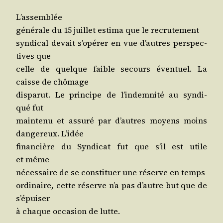
L’assemblée
géné­rale du 15 juillet esti­ma que le recrutement
syn­di­cal devait s’o­pé­rer en vue d’autres pers­pec­
tives que
celle de quelque faible secours éven­tuel. La
caisse de chômage
dis­pa­rut. Le prin­cipe de l’in­dem­ni­té au syn­di­
qué fut
main­te­nu et assu­ré par d’autres moyens moins
dan­ge­reux. L’idée
finan­cière du Syn­di­cat fut que s’il est utile
et même
néces­saire de se consti­tuer une réserve en temps
ordi­naire, cette réserve n’a pas d’autre but que de
s’épuiser
à chaque occa­sion de lutte.