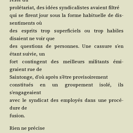
pro­lé­ta­riat, des idées syn­di­ca­listes avaient filtré
qui se firent jour sous la forme habi­tuelle de dis­
sen­ti­ments où
des esprits trop super­fi­ciels ou trop habiles
disaient ne voir que
des ques­tions de per­sonnes. Une cas­sure s’en
étant sui­vie, un
fort contin­gent des meilleurs mili­tants émi­
graient rue de
Sain­tonge, d’où après s’être provisoirement
consti­tués en un grou­pe­ment iso­lé, ils
s’engageaient
avec le syn­di­cat des employés dans une pro­cé­
dure de
fusion.
Rien ne précise