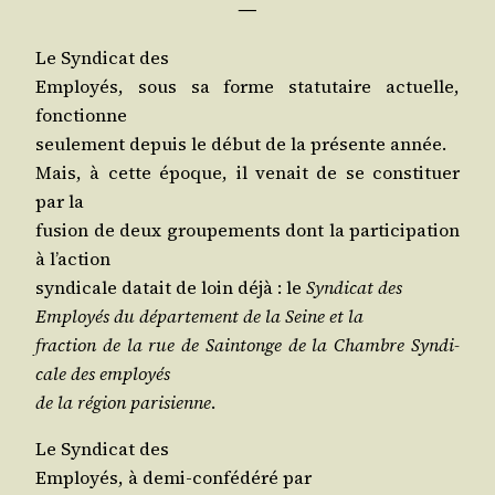
―
Le Syn­di­cat des
Employés, sous sa forme sta­tu­taire actuelle,
fonctionne
seule­ment depuis le début de la pré­sente année.
Mais, à cette époque, il venait de se consti­tuer
par la
fusion de deux grou­pe­ments dont la par­ti­ci­pa­tion
à l’action
syn­di­cale datait de loin déjà : le
Syn­di­cat des
Employés du dépar­te­ment de la Seine
et la
frac­tion de la rue de Sain­tonge de la Chambre Syn­di­
cale des employés
de la région pari­sienne
.
Le Syn­di­cat des
Employés, à demi-confé­dé­ré par