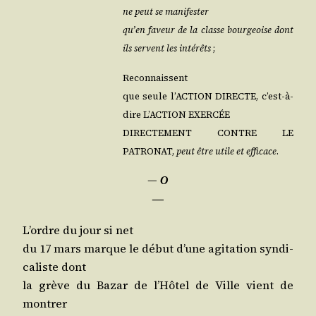
ne peut se manifester
qu’en faveur de la classe bour­geoise dont
ils servent les inté­rêts
;
Reconnaissent
que seule l’AC­TION DIRECTE, c’est-à-
dire L’ACTION EXERCÉE
DIRECTEMENT CONTRE LE
PATRONAT,
peut être utile et effi­cace
.
―
O
―
L’ordre du jour si net
du 17 mars marque le début d’une agi­ta­tion syn­di­
ca­liste dont
la grève du Bazar de l’Hô­tel de Ville vient de
montrer