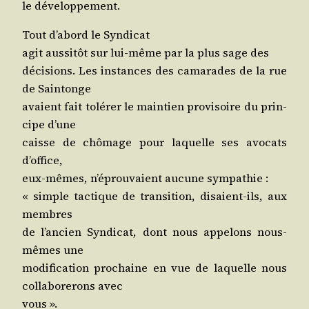
le développement.
Tout d’a­bord le Syndicat
agit aus­si­tôt sur lui-même par la plus sage des
déci­sions. Les ins­tances des cama­rades de la rue
de Saintonge
avaient fait tolé­rer le main­tien pro­vi­soire du prin­
cipe d’une
caisse de chô­mage pour laquelle ses avo­cats
d’office,
eux-mêmes, n’é­prou­vaient aucune sympathie :
« simple tac­tique de tran­si­tion, disaient-ils, aux
membres
de l’an­cien Syn­di­cat, dont nous appe­lons nous-
mêmes une
modi­fi­ca­tion pro­chaine en vue de laquelle nous
col­la­bo­re­rons avec
vous ».