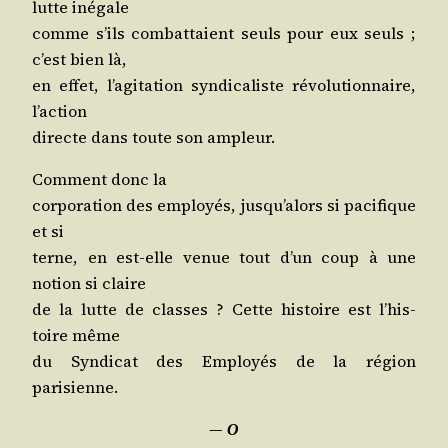
lutte inégale
comme s’ils com­bat­taient seuls pour eux seuls ;
c’est bien là,
en effet, l’a­gi­ta­tion syn­di­ca­liste révo­lu­tion­naire,
l’action
directe dans toute son ampleur.
Com­ment donc la
cor­po­ra­tion des employés, jus­qu’a­lors si paci­fique
et si
terne, en est-elle venue tout d’un coup à une
notion si claire
de la lutte de classes ? Cette his­toire est l’his­
toire même
du Syn­di­cat des Employés de la région
parisienne.
―
O