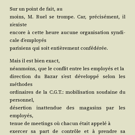
Sur un point de fait, au
moins, M. Ruel se trompe. Car, pré­ci­sé­ment, il
n’existe
encore à cette heure aucune orga­ni­sa­tion syn­di­
cale d’employés
pari­siens qui soit entiè­re­ment confédérée.
Mais il est bien exact,
néan­moins, que le conflit entre les employés et la
direc­tion du Bazar s’est déve­lop­pé selon les
méthodes
ordi­naires de la C.G.T.: mobi­li­sa­tion sou­daine du
personnel,
déser­tion inat­ten­due des maga­sins par les
employés,
tenue de mee­tings où cha­cun était appe­lé à
exer­cer sa part de contrôle et à prendre sa