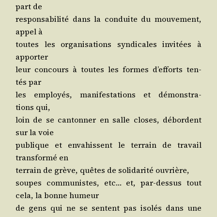
part de
res­pon­sa­bi­li­té dans la conduite du mou­ve­ment,
appel à
toutes les orga­ni­sa­tions syn­di­cales invi­tées à
apporter
leur concours à toutes les formes d’ef­forts ten­
tés par
les employés, mani­fes­ta­tions et démons­tra­
tions qui,
loin de se can­ton­ner en salle closes, débordent
sur la voie
publique et enva­hissent le ter­rain de tra­vail
trans­for­mé en
ter­rain de grève, quêtes de soli­da­ri­té ouvrière,
soupes com­mu­nistes, etc… et, par-des­sus tout
cela, la bonne humeur
de gens qui ne se sentent pas iso­lés dans une