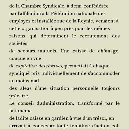
de la Chambre Syn­di­cale, à demi-confédérée
par l’af­fi­lia­tion à la Fédé­ra­tion natio­nale des
employés et ins­tal­lée rue de la Rey­nie, venaient à
cette orga­ni­sa­tion à peu près pour les mêmes
rai­sons qui déter­minent le recru­te­ment des
sociétés
de secours mutuels. Une caisse de chô­mage,
conçue en vue
de
capi­ta­li­ser des réserves
, per­met­tait à chaque
syn­di­qué pris indi­vi­duel­le­ment de s’ac­com­mo­der
au moins mal
des aléas d’une situa­tion per­son­nelle tou­jours
précaire.
Le conseil d’ad­mi­nis­tra­tion, trans­for­mé par le
fait même
de ladite caisse en gar­dien à vue d’un tré­sor, en
arri­vait à conce­voir toute ten­ta­tive d’ac­tion col­