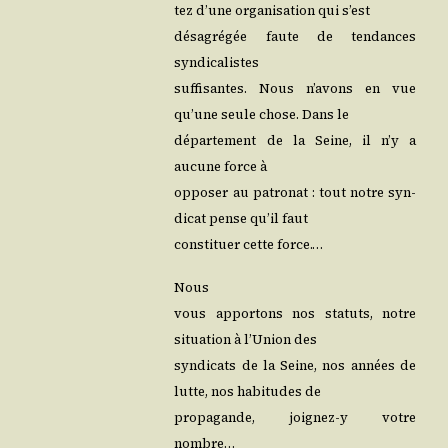
tez d’une orga­ni­sa­tion qui s’est
désa­gré­gée faute de ten­dances
syndicalistes
suf­fi­santes. Nous n’a­vons en vue
qu’une seule chose. Dans le
dépar­te­ment de la Seine, il n’y a
aucune force à
oppo­ser au patro­nat : tout notre syn­
di­cat pense qu’il faut
consti­tuer cette force.…
Nous
vous appor­tons nos sta­tuts, notre
situa­tion à l’U­nion des
syn­di­cats de la Seine, nos années de
lutte, nos habi­tudes de
pro­pa­gande, joignez‑y votre
nombre…