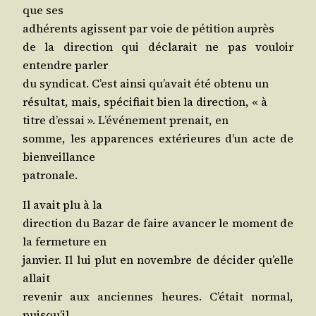
que ses
adhé­rents agissent par voie de péti­tion auprès
de la direc­tion qui décla­rait ne pas vou­loir
entendre parler
du syn­di­cat. C’est ain­si qu’a­vait été obte­nu un
résul­tat, mais, spé­ci­fiait bien la direc­tion, « à
titre d’es­sai ». L’é­vé­ne­ment pre­nait, en
somme, les appa­rences exté­rieures d’un acte de
bienveillance
patronale.
Il avait plu à la
direc­tion du Bazar de faire avan­cer le moment de
la fer­me­ture en
jan­vier. Il lui plut en novembre de déci­der qu’elle
allait
reve­nir aux anciennes heures. C’é­tait nor­mal,
puisqu’il