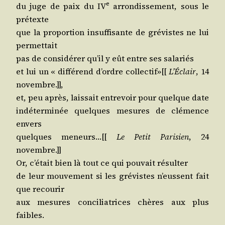
e
du juge de paix du IV
arron­dis­se­ment, sous le
prétexte
que la pro­por­tion insuf­fi­sante de gré­vistes ne lui
permettait
pas de consi­dé­rer qu’il y eût entre ses salariés
et lui un « dif­fé­rend d’ordre col­lec­tif»[[
L’É­clair
, 14
novembre.]],
et, peu après, lais­sait entre­voir pour quelque date
indé­ter­mi­née quelques mesures de clé­mence
envers
quelques meneurs…[[
Le Petit Pari­sien
, 24
novembre.]]
Or, c’é­tait bien là tout ce qui pou­vait résulter
de leur mou­ve­ment si les gré­vistes n’eussent fait
que recourir
aux mesures conci­lia­trices chères aux plus
faibles.