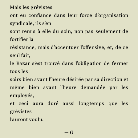
Mais les grévistes
ont eu confiance dans leur force d’or­ga­ni­sa­tion
syn­di­cale, ils s’en
sont remis à elle du soin, non pas seule­ment de
for­ti­fier la
résis­tance, mais d’ac­cen­tuer l’of­fen­sive, et, de ce
seul fait,
le Bazar s’est trou­vé dans l’o­bli­ga­tion de fer­mer
tous les
soirs bien avant l’heure dési­rée par sa direc­tion et
même bien avant l’heure deman­dée par les
employés,
et ceci aura duré aus­si long­temps que les
grévistes
l’au­ront voulu.
―
O