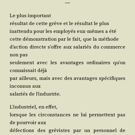
―
Le plus important
résul­tat de cette grève et le résul­tat le plus
inat­ten­du pour les employés eux-mêmes a été
cette démons­tra­tion par le fait, que la méthode
d’ac­tion directe s’offre aux sala­riés du com­merce
non pas
seule­ment avec les avan­tages ordi­naires qu’on
connais­sait déjà
par ailleurs, mais avec des avan­tages spé­ci­fiques
incon­nus aux
sala­riés de l’industrie.
L’in­dus­triel, en effet,
lorsque les cir­cons­tances ne lui per­mettent pas
de pour­voir aux
défec­tions des gré­vistes par un per­son­nel de