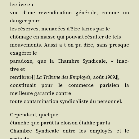
lec­tive en
vue d’une reven­di­ca­tion géné­rale, comme un
dan­ger pour
les réserves, mena­cées d’être taries par le
chô­mage en masse qui pou­vait résul­ter de tels
mou­ve­ments. Aus­si a‑t-on pu dire, sans presque
exa­gé­rer le
para­doxe, que la Chambre Syn­di­cale, « inac­
tive et
ren­tière»[[
La Tri­bune des Employés
, août 1909.]],
consti­tuait pour le com­merce pari­sien la
meilleure garan­tie contre
toute conta­mi­na­tion syn­di­ca­liste du personnel.
Cepen­dant, quelque
étanche que parût la cloi­son éta­blie par la
Chambre Syn­di­cale entre les employés et le
reste du