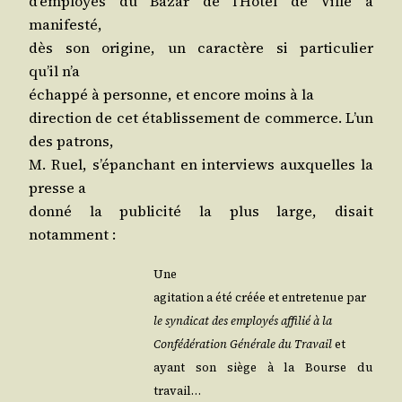
d’employés du Bazar de l’Hô­tel de Ville a
manifesté,
dès son ori­gine, un carac­tère si par­ti­cu­lier
qu’il n’a
échap­pé à per­sonne, et encore moins à la
direc­tion de cet éta­blis­se­ment de com­merce. L’un
des patrons,
M. Ruel, s’é­pan­chant en inter­views aux­quelles la
presse a
don­né la publi­ci­té la plus large, disait
notamment :
Une
agi­ta­tion a été créée et entre­te­nue par
le syn­di­cat des employés affi­lié à la
Confé­dé­ra­tion Géné­rale du Tra­vail
et
ayant son siège à la Bourse du
travail…