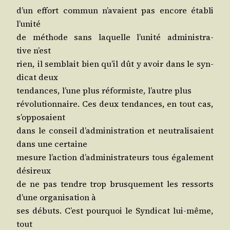
d’un effort com­mun n’a­vaient pas encore éta­bli
l’unité
de méthode sans laquelle l’u­ni­té admi­nis­tra­
tive n’est
rien, il sem­blait bien qu’il dût y avoir dans le syn­
di­cat deux
ten­dances, l’une plus réfor­miste, l’autre plus
révo­lu­tion­naire. Ces deux ten­dances, en tout cas,
s’opposaient
dans le conseil d’ad­mi­nis­tra­tion et neu­tra­li­saient
dans une certaine
mesure l’ac­tion d’ad­mi­nis­tra­teurs tous éga­le­ment
désireux
de ne pas tendre trop brus­que­ment les res­sorts
d’une orga­ni­sa­tion à
ses débuts. C’est pour­quoi le Syn­di­cat lui-même,
tout