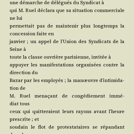
une démarche de délé­gués du Syn­di­cat à
qui M. Ruel décla­ra que sa situa­tion com­mer­ciale
ne lui
per­met­tait pas de main­te­nir plus long­temps la
conces­sion faite en
jan­vier ; un appel de l’U­nion des Syn­di­cats de la
Seine à
toute la classe ouvrière pari­sienne, invi­tée à
appuyer les mani­fes­ta­tions orga­ni­sées contre la
direc­tion du
Bazar par les employés ; la manœuvre d’in­ti­mi­da­
tion de
M. Ruel mena­çant de congé­die­ment immé­
diat tous
ceux qui quit­te­raient leurs rayons avant l’heure
pres­crite ; et
sou­dain le flot de pro­tes­ta­taires se répan­dant