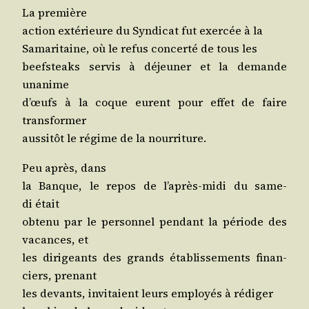
La première
action exté­rieure du Syn­di­cat fut exer­cée à la
Sama­ri­taine, où le refus concer­té de tous les
beef­steaks ser­vis à déjeu­ner et la demande
unanime
d’œufs à la coque eurent pour effet de faire
transformer
aus­si­tôt le régime de la nourriture.
Peu après, dans
la Banque, le repos de l’a­près-midi du same­
di était
obte­nu par le per­son­nel pen­dant la période des
vacances, et
les diri­geants des grands éta­blis­se­ments finan­
ciers, prenant
les devants, invi­taient leurs employés à rédiger