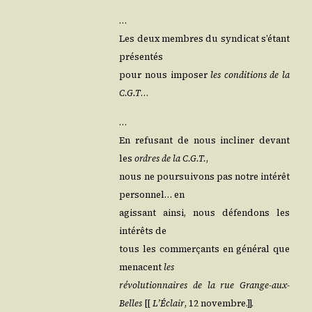
…
Les deux membres du syn­di­cat s’é­tant
présentés
pour nous impo­ser
les condi­tions de la
C.G.T
…
…
En refu­sant de nous incli­ner devant
les
ordres de la C.G.T.
,
nous ne pour­sui­vons pas notre inté­rêt
per­son­nel… en
agis­sant ain­si, nous défen­dons les
inté­rêts de
tous les com­mer­çants en géné­ral que
menacent
les
révo­lu­tion­naires de la rue Grange-aux-
Belles
[[
L’É­clair
, 12 novembre.]].