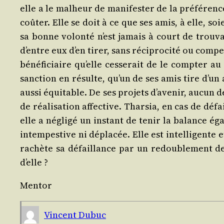
elle a le mal­heur de mani­fes­ter de la pré­fé­ren
coû­ter. Elle se doit à ce que ses amis, à elle, so
sa bonne volon­té n’est jamais à court de trou­va
d’entre eux d’en tirer, sans réci­pro­ci­té ou com­p
béné­fi­ciaire qu’elle ces­se­rait de le comp­ter
sanc­tion en résulte, qu’un de ses amis tire d’un a
aus­si équi­table. De ses pro­jets d’a­ve­nir, aucun 
de réa­li­sa­tion affec­tive. Thar­sia, en cas de d
elle a négli­gé un ins­tant de tenir la balance égal
intem­pes­tive ni dépla­cée. Elle est intel­li­gent
rachète sa défaillance par un redou­ble­ment de 
d’elle ?
Men­tor
Vincent Dubuc