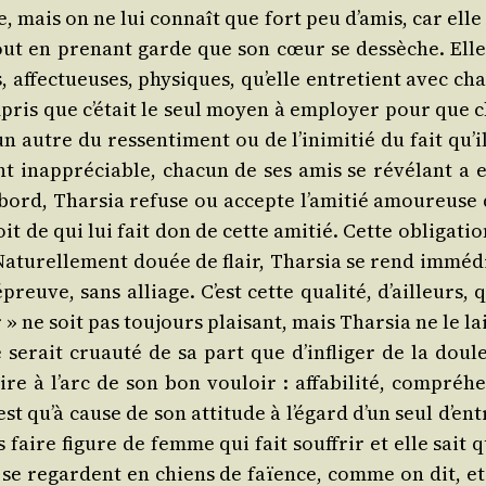
e, mais on ne lui connaît que fort peu d’a­mis, car elle
 tout en pre­nant garde que son cœur se des­sèche. Ell
es, affec­tueuses, phy­siques, qu’elle entre­tient avec ch
ris que c’é­tait le seul moyen à employer pour que ch
n autre du res­sen­ti­ment ou de l’i­ni­mi­tié du fait qu’
t inap­pré­ciable, cha­cun de ses amis se révé­lant a ell
’a­bord, Thar­sia refuse ou accepte l’a­mi­tié amou­reuse
droit de qui lui fait don de cette ami­tié. Cette obli­ga­t
tu­rel­le­ment douée de flair, Thar­sia se rend immé­dia
é­preuve, sans alliage. C’est cette qua­li­té, d’ailleurs,
ne soit pas tou­jours plai­sant, mais Thar­sia ne le laiss
rait cruau­té de sa part que d’in­fli­ger de la dou­leur
e à l’arc de son bon vou­loir : affa­bi­li­té, com­pré­h
t qu’à cause de son atti­tude à l’é­gard d’un seul d’e
faire figure de femme qui fait souf­frir et elle sait qu
se regardent en chiens de faïence, comme on dit, et el