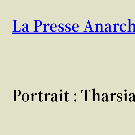
Aller
au
La Presse Anarch
contenu
Portrait : Tharsi