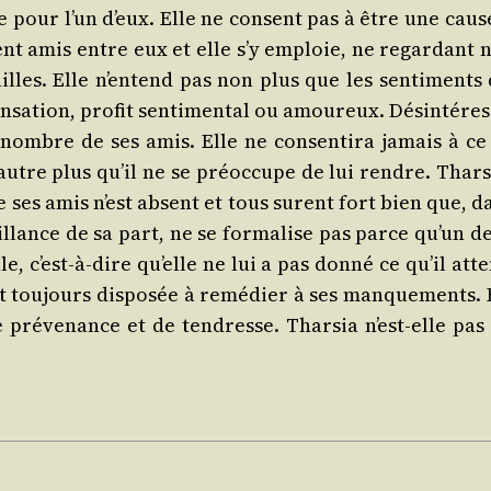
ce pour l’un d’eux. Elle ne consent pas à être une caus
ient amis entre eux et elle s’y emploie, ne regar­dant ni 
illes. Elle n’en­tend pas non plus que les sen­ti­ments
en­sa­tion, pro­fit sen­ti­men­tal ou amou­reux. Dés­in­té­
 au nombre de ses amis. Elle ne consen­ti­ra jamais à c
utre plus qu’il ne se pré­oc­cupe de lui rendre. Thar­sia
de ses amis n’est absent et tous sur­ent fort bien que, dan
éfaillance de sa part, ne se for­ma­lise pas parce qu’un 
e, c’est-à-dire qu’elle ne lui a pas don­né ce qu’il atte
e et tou­jours dis­po­sée à remé­dier à ses man­que­ments
pré­ve­nance et de ten­dresse. Thar­sia n’est-elle p