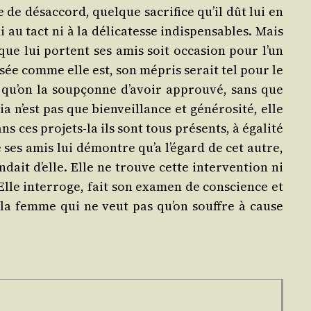
e de désac­cord, quelque sacri­fice qu’il dût lui en
au tact ni à la déli­ca­tesse indis­pen­sables. Mais
 que lui portent ses amis soit occa­sion pour l’un
res­sée comme elle est, son mépris serait tel pour le
e qu’on la soup­çonne d’a­voir approu­vé, sans que
 n’est pas que bien­veillance et géné­ro­si­té, elle
s ces pro­jets-la ils sont tous pré­sents, à éga­li­té
de ses amis lui démontre qu’a l’é­gard de cet autre,
n­dait d’elle. Elle ne trouve cette inter­ven­tion ni
. Elle inter­roge, fait son exa­men de conscience et
as la femme qui ne veut pas qu’on souffre à cause