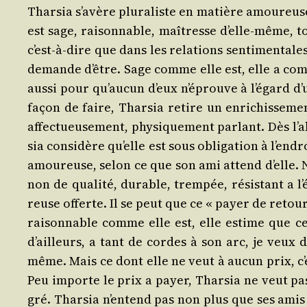
Thar­sia s’a­vère plu­ra­liste en matière amou­reus
est sage, rai­son­nable, maî­tresse d’elle-même,
c’est-à-dire que dans les rela­tions sen­ti­men­tal
demande d’être. Sage comme elle est, elle a com­p
aus­si pour qu’au­cun d’eux n’é­prouve à l’é­gard d’u
façon de faire, Thar­sia retire un enri­chis­se­men
affec­tueu­se­ment, phy­si­que­ment par­lant. Dès l
sia consi­dère qu’elle est sous obli­ga­tion à l’en­
amou­reuse, selon ce que son ami attend d’elle. Na
non de qua­li­té, durable, trem­pée, résis­tant a l’
reuse offerte. Il se peut que ce « payer de retour » 
rai­son­nable comme elle est, elle estime que ce se
d’ailleurs, a tant de cordes à son arc, je veux dir
même. Mais ce dont elle ne veut à aucun prix, c’es
Peu importe le prix a payer, Thar­sia ne veut pas 
gré. Thar­sia n’en­tend pas non plus que ses amis 