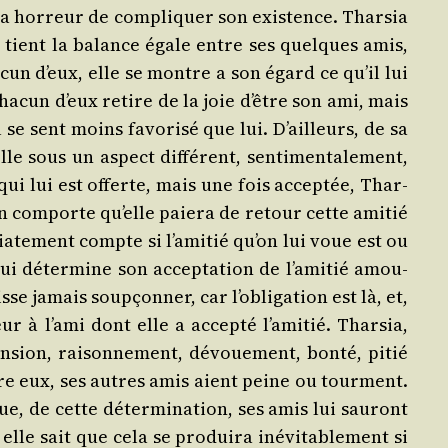
 a hor­reur de com­pli­quer son exis­tence. Thar­sia
e tient la balance égale entre ses quelques amis,
a­cun d’eux, elle se montre a son égard ce qu’il lui
a­cun d’eux retire de la joie d’être son ami, mais
il se sent moins favo­ri­sé que lui. D’ailleurs, de sa
e sous un aspect dif­fé­rent, sen­ti­men­ta­le­ment,
 qui lui est offerte, mais une fois accep­tée, Thar­
ion com­porte qu’elle paie­ra de retour cette ami­tié
­te­ment compte si l’a­mi­tié qu’on lui voue est ou
 qui déter­mine son accep­ta­tion de l’a­mi­tié amou­
e jamais soup­çon­ner, car l’o­bli­ga­tion est là, et,
 à l’a­mi dont elle a accep­té l’a­mi­tié. Thar­sia,
en­sion, rai­son­ne­ment, dévoue­ment, bon­té, pitié
ntre eux, ses autres amis aient peine ou tour­ment.
e, de cette déter­mi­na­tion, ses amis lui sau­ront
le sait que cela se pro­dui­ra inévi­ta­ble­ment si