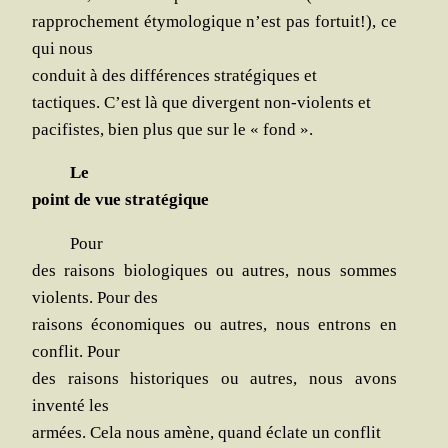
rap­pro­che­ment éty­mo­lo­gique n’est pas for­tuit!), ce
qui nous
conduit à des dif­fé­rences stra­té­giques et
tac­tiques. C’est là que divergent non-vio­lents et
paci­fistes, bien plus que sur le « fond ».
Le
point de vue stratégique
Pour
des rai­sons bio­lo­giques ou autres, nous sommes
vio­lents. Pour des
rai­sons éco­no­miques ou autres, nous entrons en
conflit. Pour
des rai­sons his­to­riques ou autres, nous avons
inven­té les
armées. Cela nous amène, quand éclate un conflit