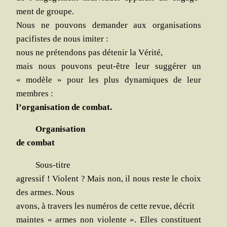
ment de groupe.
Nous ne pou­vons deman­der aux orga­ni­sa­tions
paci­fistes de nous imiter :
nous ne pré­ten­dons pas déte­nir la Vérité,
mais nous pou­vons peut-être leur sug­gé­rer un
« modèle » pour les plus dyna­miques de leur
membres :
l’organisation de combat.
Orga­ni­sa­tion
de combat
Sous-titre
agres­sif ! Violent ? Mais non, il nous reste le choix
des armes. Nous
avons, à tra­vers les numé­ros de cette revue, décrit
maintes « armes non vio­lente ». Elles consti­tuent