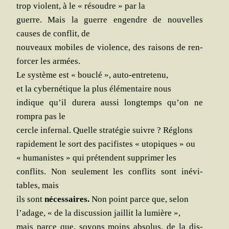
trop violent, à le « résoudre » par la
guerre. Mais la guerre engendre de nou­velles
causes de conflit, de
nou­veaux mobiles de vio­lence, des rai­sons de ren­
for­cer les armées.
Le sys­tème est « bou­clé », auto-entretenu,
et la cyber­né­tique la plus élé­men­taire nous
indique qu’il dure­ra aus­si long­temps qu’on ne
rom­pra pas le
cercle infer­nal. Quelle stra­té­gie suivre ? Réglons
rapi­de­ment le sort des paci­fistes « uto­piques » ou
« huma­nistes » qui pré­tendent sup­pri­mer les
conflits. Non seule­ment les conflits sont inévi­
tables, mais
ils sont
néces­saires.
Non point parce que, selon
l’adage, « de la dis­cus­sion jaillit la lumière »,
mais parce que, soyons moins abso­lus, de la dis­