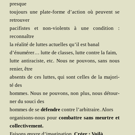
presque
tou­jours une plate-forme d’action où peuvent se
retrouver
paci­fistes et non-vio­lents à une condi­tion :
reconnaître
la réa­li­té de luttes actuelles qu’il est banal
d’énumérer… lutte de classes, lutte contre la faim,
lutte anti­ra­ciste, etc. Nous ne pou­vons, sans nous
renier, être
absents de ces luttes, qui sont celles de la majo­ri­
té des
hommes. Nous ne pou­vons, non plus, nous détour­
ner du sou­ci des
hommes de se
défendre
contre l’arbitraire. Alors
orga­ni­sons-nous pour
com­battre sans meurtre et
collectivement.
Fai­sons œuvre d’imagination.
Créer : Voilà