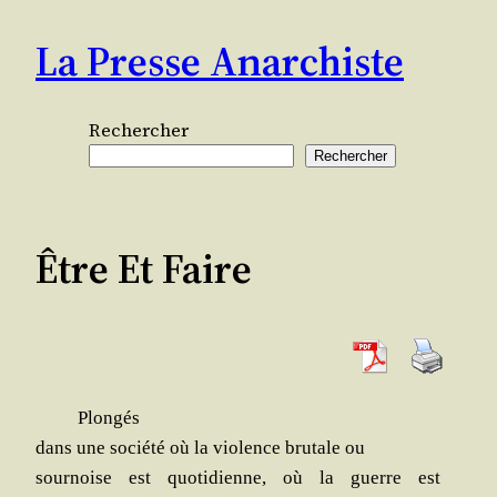
Aller
La Presse Anarchiste
au
contenu
Rechercher
Rechercher
Être Et Faire
Plon­gés
dans une socié­té où la vio­lence bru­tale ou
sour­noise est quo­ti­dienne, où la guerre est