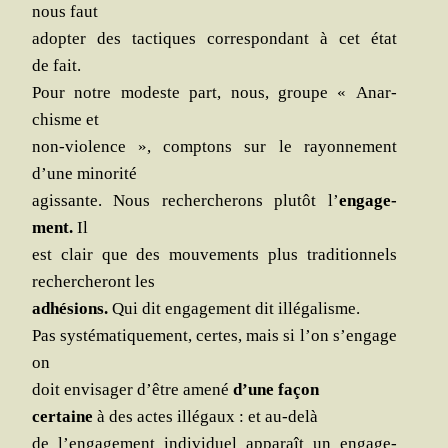
nous faut
adop­ter des tac­tiques cor­res­pon­dant à cet état
de fait.
Pour notre modeste part, nous, groupe « Anar­
chisme et
non-vio­lence », comp­tons sur le rayon­ne­ment
d’une minorité
agis­sante. Nous recher­che­rons plu­tôt l’
enga­ge­
ment.
Il
est clair que des mou­ve­ments plus tra­di­tion­nels
recher­che­ront les
adhé­sions.
Qui dit enga­ge­ment dit illégalisme.
Pas sys­té­ma­ti­que­ment, certes, mais si l’on s’engage
on
doit envi­sa­ger d’être ame­né
d’une façon
cer­taine
à des actes illé­gaux : et au-delà
de l’engagement indi­vi­duel appa­raît un enga­ge­