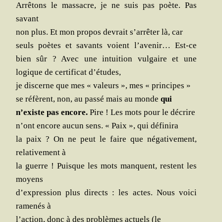
Arrê­tons le mas­sacre, je ne suis pas poète. Pas
savant
non plus. Et mon pro­pos devrait s’arrêter là, car
seuls poètes et savants voient l’avenir… Est-ce
bien sûr ? Avec une intui­tion vul­gaire et une
logique de cer­ti­fi­cat d’études,
je dis­cerne que mes « valeurs », mes « principes »
se réfèrent, non, au pas­sé mais au monde
qui
n’existe pas encore.
Pire ! Les mots pour le décrire
n’ont encore aucun sens. « Paix », qui définira
la paix ? On ne peut le faire que néga­ti­ve­ment,
rela­ti­ve­ment à
la guerre ! Puisque les mots manquent, res­tent les
moyens
d’expression plus directs : les actes. Nous voi­ci
rame­nés à
l’action, donc à des pro­blèmes actuels (le