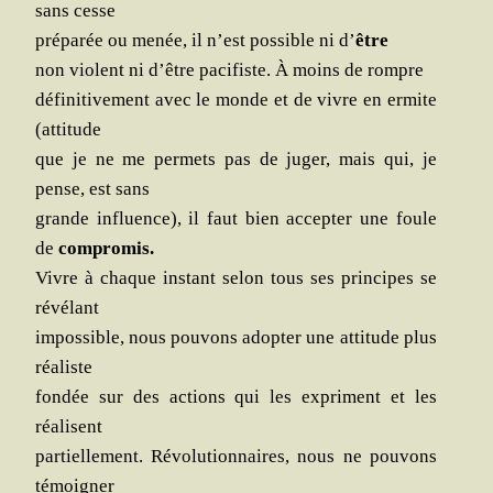
sans cesse
pré­pa­rée ou menée, il n’est pos­sible ni d’
être
non violent ni d’être paci­fiste. À moins de rompre
défi­ni­ti­ve­ment avec le monde et de vivre en ermite
(atti­tude
que je ne me per­mets pas de juger, mais qui, je
pense, est sans
grande influence), il faut bien accep­ter une foule
de
com­pro­mis.
Vivre à chaque ins­tant selon tous ses prin­cipes se
révélant
impos­sible, nous pou­vons adop­ter une atti­tude plus
réaliste
fon­dée sur des actions qui les expriment et les
réalisent
par­tiel­le­ment. Révo­lu­tion­naires, nous ne pou­vons
témoigner