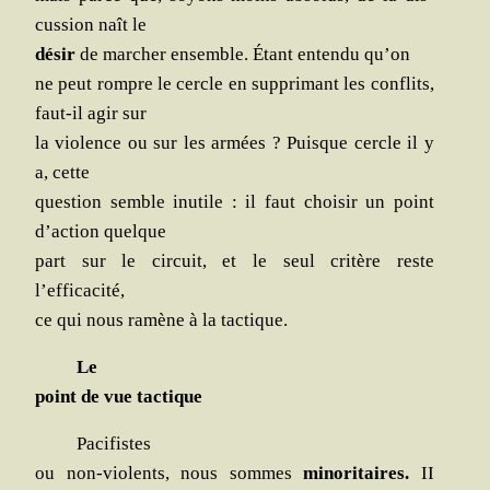
cus­sion naît le
désir
de mar­cher ensemble. Étant enten­du qu’on
ne peut rompre le cercle en sup­pri­mant les conflits,
faut-il agir sur
la vio­lence ou sur les armées ? Puisque cercle il y
a, cette
ques­tion semble inutile : il faut choi­sir un point
d’action quelque
part sur le cir­cuit, et le seul cri­tère reste
l’efficacité,
ce qui nous ramène à la tactique.
Le
point de vue tactique
Paci­fistes
ou non-vio­lents, nous sommes
mino­ri­taires.
II