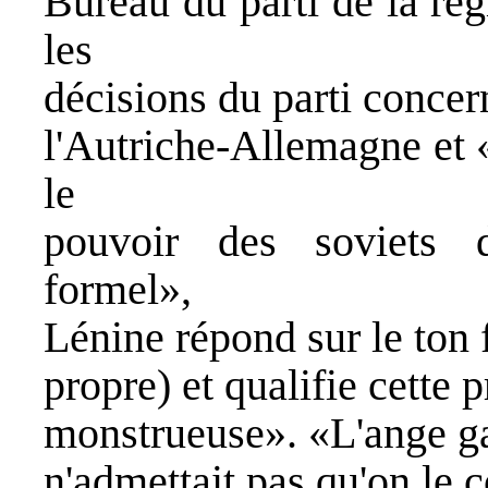
Bureau du parti de la ré
les
décisions du parti concern
l'Autriche-Allemagne et «a
le
pouvoir des soviets 
formel»,
Lénine répond sur le ton f
propre) et qualifie cette 
monstrueuse». «L'ange ga
n'admettait pas qu'on le c