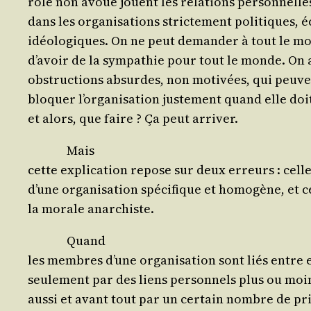
rôle non avoué jouent les rela­tions per­son­nell
dans les orga­ni­sa­tions stric­te­ment poli­tiques, 
idéo­lo­giques. On ne peut deman­der à tout le m
d’a­voir de la sym­pa­thie pour tout le monde. On a
obs­truc­tions absurdes, non moti­vées, qui peuven
blo­quer l’or­ga­ni­sa­tion jus­te­ment quand elle do
et alors, que faire ? Ça peut arriver.
Mais
cette expli­ca­tion repose sur deux erreurs : cell
d’une orga­ni­sa­tion spé­ci­fique et homo­gène, et c
la morale anarchiste.
Quand
les membres d’une orga­ni­sa­tion sont liés entre
seule­ment par des liens per­son­nels plus ou moi
aus­si et avant tout par un cer­tain nombre de pr