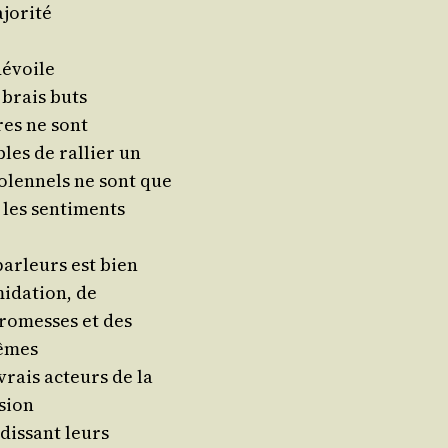
ajorité
dévoile
 brais buts
ires ne sont
bles de ral­lier un
 solen­nels ne sont que
r les sentiments
ar­leurs est bien
i­da­tion, de
ro­messes et des
mêmes
 vrais acteurs de la
ssion
dis­sant leurs