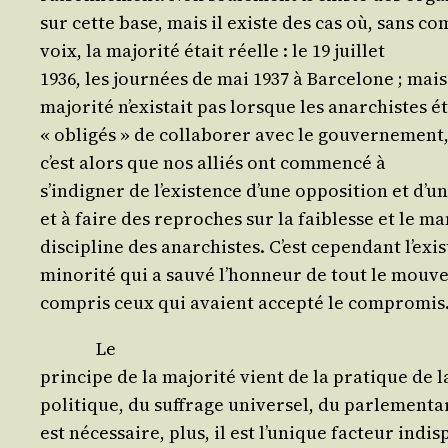
sur cette base, mais il existe des cas où, sans com
voix, la majo­ri­té était réelle : le 19 juillet
1936, les jour­nées de mai 1937 à Bar­ce­lone ; mais
majo­ri­té n’exis­tait pas lorsque les anar­chistes é
« obli­gés » de col­la­bo­rer avec le gou­ver­ne­ment,
c’est alors que nos alliés ont com­men­cé à
s’in­di­gner de l’exis­tence d’une oppo­si­tion et d’
et à faire des reproches sur la fai­blesse et le m
dis­ci­pline des anar­chistes. C’est cepen­dant l’exi
mino­ri­té qui a sau­vé l’hon­neur de tout le mou­v
com­pris ceux qui avaient accep­té le compromis
Le
prin­cipe de la majo­ri­té vient de la pra­tique de l
poli­tique, du suf­frage uni­ver­sel, du par­le­men­ta­
est néces­saire, plus, il est l’u­nique fac­teur indis