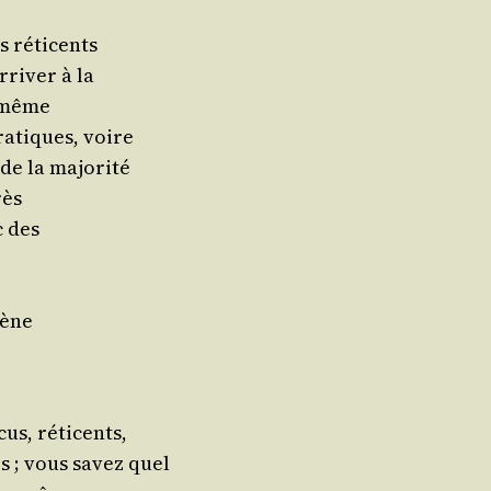
s réticents
ri­ver à la
e même
ra­tiques, voire
 de la majorité
rès
c des
mène
cus, réticents,
s ; vous savez quel