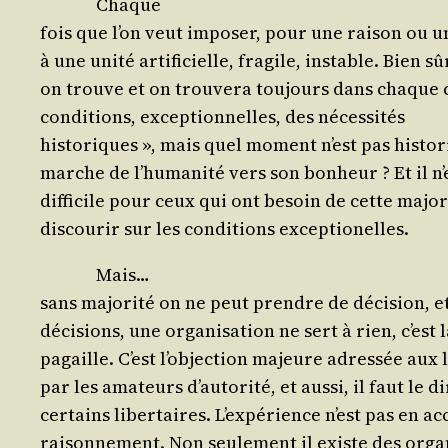
Chaque
fois que l’on veut impo­ser, pour une rai­son ou 
à une uni­té arti­fi­cielle, fra­gile, instable. Bien sû
on trouve et on trou­ve­ra tou­jours dans chaque 
condi­tions, excep­tion­nelles, des nécessités
his­to­riques », mais quel moment n’est pas his­to­
marche de l’hu­ma­ni­té vers son bon­heur ? Et il n’
dif­fi­cile pour ceux qui ont besoin de cette majo­r
dis­cou­rir sur les condi­tions exceptionelles.
Mais…
sans majo­ri­té on ne peut prendre de déci­sion, e
déci­sions, une orga­ni­sa­tion ne sert à rien, c’est 
pagaille. C’est l’ob­jec­tion majeure adres­sée aux 
par les ama­teurs d’au­to­ri­té, et aus­si, il faut le d
cer­tains liber­taires. L’ex­pé­rience n’est pas en a
rai­son­ne­ment. Non seule­ment il existe des orga­