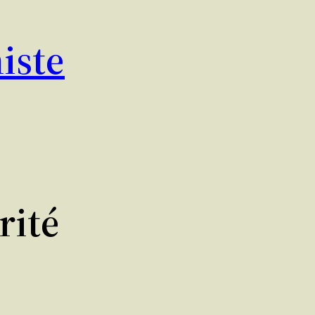
iste
rité