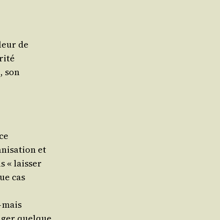
aleur de
rité
, son
nce
i­sa­tion et
s « laisser
que cas
— mais
n­ger quelque