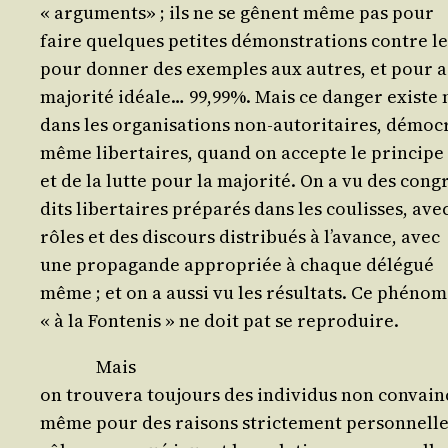
« argu­ments» ; ils ne se gênent même pas pour
faire quelques petites démons­tra­tions contre le
pour don­ner des exemples aux autres, et pour ar
majo­ri­té idéale… 99,99%. Mais ce dan­ger exist
dans les orga­ni­sa­tions non-auto­ri­taires, démo­c
même liber­taires, quand on accepte le prin­cipe
et de la lutte pour la majo­ri­té. On a vu des cong
dits liber­taires pré­pa­rés dans les cou­lisses, ave
rôles et des dis­cours dis­tri­bués à l’a­vance, avec
une pro­pa­gande appro­priée à chaque délégué
même ; et on a aus­si vu les résul­tats. Ce phéno
« à la Fon­te­nis » ne doit pat se reproduire.
Mais
on trou­ve­ra tou­jours des indi­vi­dus non convain­
même pour des rai­sons stric­te­ment per­son­nelle