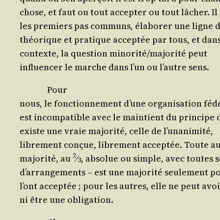
chose, et faut ou tout accep­ter ou tout lâcher. Il
les pre­miers pas com­muns, éla­bo­rer une ligne 
théo­rique et pra­tique accep­tée par tous, et dan
contexte, la ques­tion minorité/​majorité peut
influen­cer le marche dans l’un ou l’autre sens.
Pour
nous, le fonc­tion­ne­ment d’une orga­ni­sa­tion féd
est incom­pa­tible avec le main­tient du prin­cipe de
existe une vraie majo­ri­té, celle de l’unanimité,
libre­ment conçue, libre­ment accep­tée. Toute a
2
majo­ri­té, au
⁄
, abso­lue ou simple, avec toutes 
3
d’ar­ran­ge­ments – est une majo­ri­té seule­ment 
l’ont accep­tée ; pour les autres, elle ne peut avo
ni être une obligation.