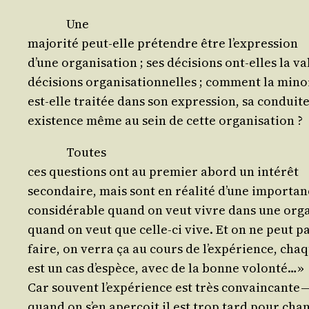
Une
majo­ri­té peut-elle pré­tendre être l’expression
d’une orga­ni­sa­tion ; ses déci­sions ont-elles la v
déci­sions orga­ni­sa­tion­nelles ; com­ment la mino
est-elle trai­tée dans son expres­sion, sa conduite
exis­tence même au sein de cette organisation ?
Toutes
ces ques­tions ont au pre­mier abord un intérêt
secon­daire, mais sont en réa­li­té d’une importa
consi­dé­rable quand on veut vivre dans une orga­n
quand on veut que celle-ci vive. Et on ne peut pa
faire, on ver­ra ça au cours de l’ex­pé­rience, cha
est un cas d’es­pèce, avec de la bonne volonté…»
Car sou­vent l’ex­pé­rience est très convain­cante 
quand on s’en aper­çoit il est trop tard pour cha