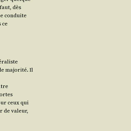
 faut, dès
de conduite
s ce
éraliste
 majo­ri­té. Il
utre
sortes
pour ceux qui
ir de valeur,