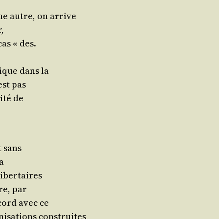
une autre, on arrive
r,
cas « des.
rique dans la
est pas
i­té de
t sans
la
libertaires
ire, par
ccord avec ce
ni­sa­tions construites