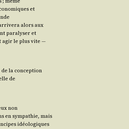
es ; même
éco­no­miques et
onde
rri­ve­ra alors aux
t para­ly­ser et
it agir le plus vite —
e de la conception
elle de
 eux non
ns en sym­pa­thie, mais
in­cipes idéologiques