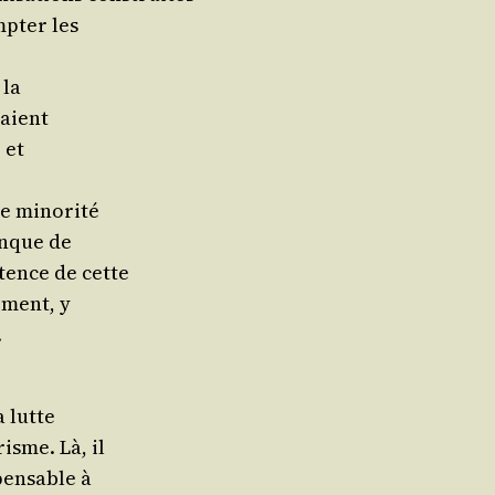
p­ter les
 la
taient
 et
une minorité
anque de
s­tence de cette
e­ment, y
.
a lutte
risme. Là, il
­pen­sable à