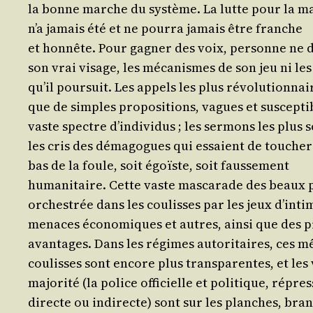
la bonne marche du sys­tème. La lutte pour la m
n’a jamais été et ne pour­ra jamais être franche
et hon­nête. Pour gagner des voix, per­sonne ne 
son vrai visage, les méca­nismes de son jeu ni les
qu’il pour­suit. Les appels les plus révo­lu­tion­na
que de simples pro­po­si­tions, vagues et sus­cep­ti
vaste spectre d’in­di­vi­dus ; les ser­mons les plus
les cris des déma­gogues qui essaient de tou­che
bas de la foule, soit égoïste, soit faussement
huma­ni­taire. Cette vaste mas­ca­rade des beaux p
orches­trée dans les cou­lisses par les jeux d’in­ti­m
menaces éco­no­miques et autres, ain­si que des p
avan­tages. Dans les régimes auto­ri­taires, ces 
cou­lisses sont encore plus trans­pa­rentes, et les
majo­ri­té (la police offi­cielle et poli­tique, répre
directe ou indi­recte) sont sur les planches, bran­