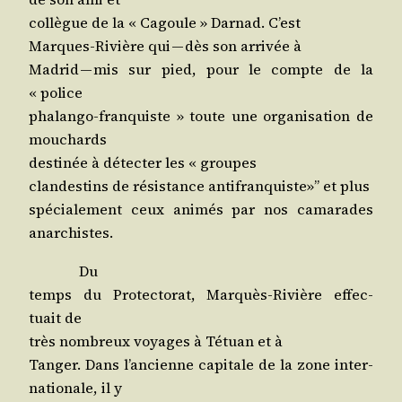
col­lègue de la « Cagoule » Dar­nad. C’est
Marques-Rivière qui — dès son arri­vée à
Madrid — mis sur pied, pour le compte de la
« police
pha­lan­go-fran­quiste » toute une orga­ni­sa­tion de
mouchards
des­ti­née à détec­ter les « groupes
clan­des­tins de résis­tance anti­fran­quiste»” et plus
spé­cia­le­ment ceux ani­més par nos cama­rades
anarchistes.
Du
temps du Pro­tec­to­rat, Mar­quès-Rivière effec­
tuait de
très nom­breux voyages à Tétuan et à
Tan­ger. Dans l’an­cienne capi­tale de la zone inter­
na­tio­nale, il y