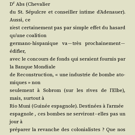
r
D
Abs (Che­va­lier
du St. Sépulcre et conseiller intime d’A­de­nauer).
Aus­si, ce
n’est cer­tai­ne­ment pas par simple effet du hasard
qu’une coalition
ger­ma­no-his­pa­nique va — très pro­chai­ne­ment —
édifier,
avec le concours de fonds qui seraient four­nis par
la Banque Mondiale
de Recons­truc­tion, « une indus­trie de bombe ato­
miques » non
seule­ment à Sobrom (sur les rives de l’Elbe),
mais, sur­tout à
Rio Muni (Gui­née espa­gnole). Des­ti­nées à l’armée
espa­gnole , ces bombes ne ser­vi­ront – elles pas un
jour à
pré­pa­rer la revanche des colo­nia­listes ? Que nos