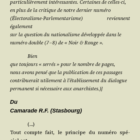
par­ti­cu­liè­re­ment inté­res­santes. Cer­taines de celles-ci,
en plus de la cri­tique de notre der­nier numéro
(Élec­to­ra­lisme-Par­le­men­ta­risme) reviennent
également
sur la ques­tion du natio­na­lisme déve­lop­pée dans le
numé­ro double (7 – 8) de « Noir & Rouge ».
Bien
que tou­jours « ser­rés » pour le nombre de pages,
nous avons pen­sé que la publi­ca­tion de ces passages
contri­bue­rait uti­le­ment à l’é­ta­blis­se­ment du dialogue
per­ma­nent si néces­saire aux anarchistes.)]
Du
Cama­rade R.F. (Stas­bourg)
(…)
Tout compte fait, le prin­cipe du numé­ro spé­