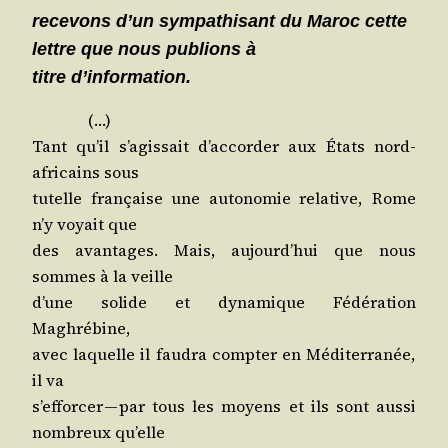
rece­vons d’un sym­pa­thi­sant du Maroc cette
lettre que nous publions à
titre d’information.
(…)
Tant qu’il s’a­gis­sait d’ac­cor­der aux États nord-
afri­cains sous
tutelle fran­çaise une auto­no­mie rela­tive, Rome
n’y voyait que
des avan­tages. Mais, aujourd’­hui que nous
sommes à la veille
d’une solide et dyna­mique Fédé­ra­tion
Maghrébine,
avec laquelle il fau­dra comp­ter en Médi­ter­ra­née,
il va
s’ef­for­cer — par tous les moyens et ils sont aus­si
nom­breux qu’elle