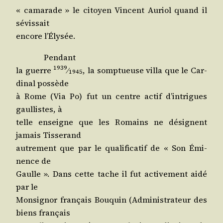
« cama­rade » le citoyen Vincent Auriol quand il
sévissait
encore l’Élysée.
Pen­dant
1939
la guerre
⁄
, la somp­tueuse vil­la que le Car­
1945
di­nal possède
à Rome (Via Po) fut un centre actif d’in­trigues
gaul­listes, à
telle enseigne que les Romains ne dési­gnent
jamais Tisserand
autre­ment que par le qua­li­fi­ca­tif de « Son Émi­
nence de
Gaulle ». Dans cette tache il fut acti­ve­ment aidé
par le
Mon­si­gnor fran­çais Bou­quin (Admi­nis­tra­teur des
biens français