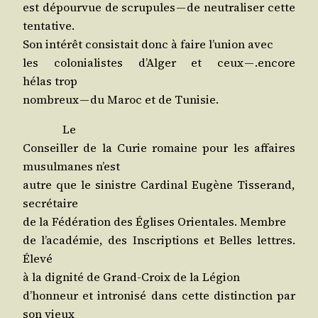
est dépour­vue de scru­pules — de neu­tra­li­ser cette
tentative.
Son inté­rêt consis­tait donc à faire l’u­nion avec
les colo­nia­listes d’Al­ger et ceux — .encore
hélas trop
nom­breux — du Maroc et de Tunisie.
Le
Conseiller de la Curie romaine pour les affaires
musul­manes n’est
autre que le sinistre Car­di­nal Eugène Tis­se­rand,
secrétaire
de la Fédé­ra­tion des Églises Orien­tales. Membre
de l’a­ca­dé­mie, des Ins­crip­tions et Belles lettres.
Élevé
à la digni­té de Grand-Croix de la Légion
d’hon­neur et intro­ni­sé dans cette dis­tinc­tion par
son vieux