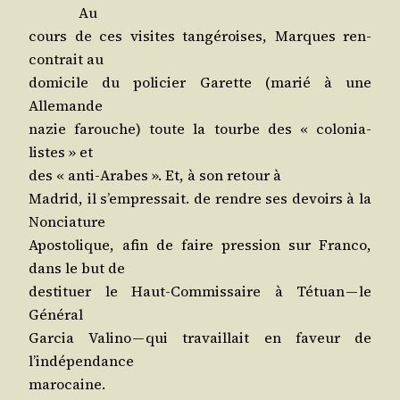
Au
cours de ces visites tan­gé­roises, Marques ren­
con­trait au
domi­cile du poli­cier Garette (marié à une
Allemande
nazie farouche) toute la tourbe des « colo­nia­
listes » et
des « anti-Arabes ». Et, à son retour à
Madrid, il s’empressait. de rendre ses devoirs à la
Nonciature
Apos­to­lique, afin de faire pres­sion sur Fran­co,
dans le but de
des­ti­tuer le Haut-Com­mis­saire à Tétuan — le
Général
Gar­cia Vali­no — qui tra­vaillait en faveur de
l’indépendance
marocaine.