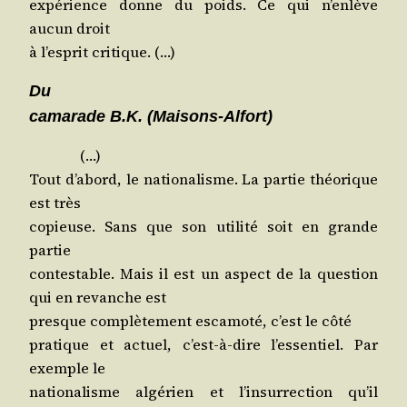
expé­rience donne du poids. Ce qui n’en­lève
aucun droit
à l’es­prit critique. (…)
Du
cama­rade B.K. (Mai­sons-Alfort)
(…)
Tout d’a­bord, le natio­na­lisme. La par­tie théo­rique
est très
copieuse. Sans que son uti­li­té soit en grande
partie
contes­table. Mais il est un aspect de la ques­tion
qui en revanche est
presque com­plè­te­ment esca­mo­té, c’est le côté
pra­tique et actuel, c’est-à-dire l’es­sen­tiel. Par
exemple le
natio­na­lisme algé­rien et l’in­sur­rec­tion qu’il