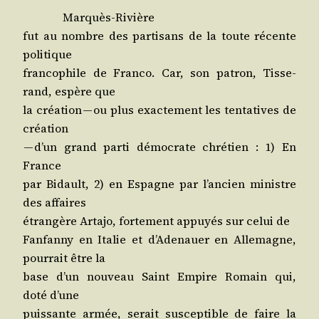
Mar­quès-Rivière
fut au nombre des par­ti­sans de la toute récente
politique
fran­co­phile de Fran­co. Car, son patron, Tis­se­
rand, espère que
la créa­tion — ou plus exac­te­ment les ten­ta­tives de
création
— d’un grand par­ti démo­crate chré­tien : 1) En
France
par Bidault, 2) en Espagne par l’an­cien ministre
des affaires
étran­gère Arta­jo, for­te­ment appuyés sur celui de
Fan­fan­ny en Ita­lie et d’A­de­nauer en Alle­magne,
pour­rait être la
base d’un nou­veau Saint Empire Romain qui,
doté d’une
puis­sante armée, serait sus­cep­tible de faire la