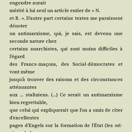
engendre aurait
méri­té à lui seul un article entier de « N.
et R. ». D’autre part cer­tains textes me paraissent
dénoter
un anti­marxisme, qui, je sais, est deve­nu une
seconde nature chez
cer­tains anar­chistes, qui sont moins dif­fi­ciles à
l’égard
des Francs-maçons, des Social-démo­crates et
vont même
jus­qu’à trou­ver des rai­sons et des cir­cons­tances
atténuantes
aux … sta­li­niens. (…) Ce serait un anti­marxisme
bien regrettable,
que celui qui expli­que­rait que l’on a omis de citer
d’excellentes
pages d’En­gels sur la for­ma­tion de l’É­tat (les ori­