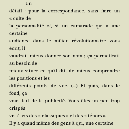
Un
détail : pour la cor­res­pon­dance, sans faire un
« culte de
la per­son­na­li­té »!, si un cama­rade qui a une
certaine
audience dans le milieu révo­lu­tion­naire vous
écrit, il
vau­drait mieux don­ner son nom ; ça per­met­trait
au besoin de
mieux situer ce qu’il dit, de mieux com­prendre
les posi­tions et les
dif­fé­rents points de vue. (…) Et puis, dans le
fond, ça
vous fait de la publi­ci­té. Vous êtes un peu trop
crispés
vis-à-vis des « clas­siques » et des « ténors ».
Il y a quand même des gens à qui, une certaine