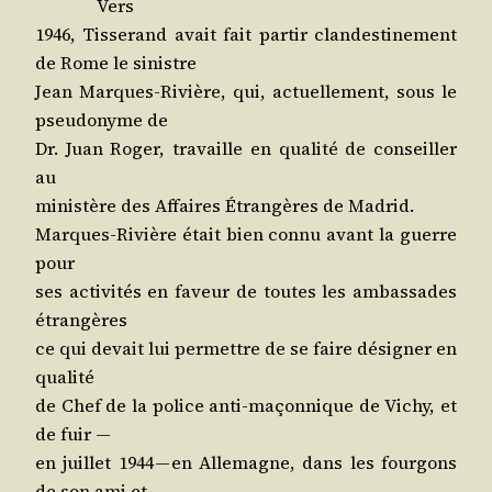
Vers
1946, Tis­se­rand avait fait par­tir clan­des­ti­ne­ment
de Rome le sinistre
Jean Marques-Rivière, qui, actuel­le­ment, sous le
pseu­do­nyme de
Dr. Juan Roger, tra­vaille en qua­li­té de conseiller
au
minis­tère des Affaires Étran­gères de Madrid.
Marques-Rivière était bien connu avant la guerre
pour
ses acti­vi­tés en faveur de toutes les ambas­sades
étrangères
ce qui devait lui per­mettre de se faire dési­gner en
qualité
de Chef de la police anti-maçon­nique de Vichy, et
de fuir —
en juillet 1944 — en Alle­magne, dans les four­gons
de son ami et