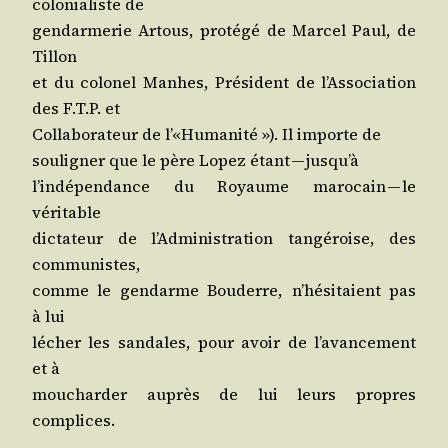
colo­nia­liste de
gen­dar­me­rie Artous, pro­té­gé de Mar­cel Paul, de
Tillon
et du colo­nel Manhes, Pré­sident de l’As­so­cia­tion
des F.T.P. et
Col­la­bo­ra­teur de l’«Humanité »). Il importe de
sou­li­gner que le père Lopez étant — jusqu’à
l’in­dé­pen­dance du Royaume maro­cain — le
véritable
dic­ta­teur de l’Ad­mi­nis­tra­tion tan­gé­roise, des
communistes,
comme le gen­darme Bou­derre, n’hé­si­taient pas
à lui
lécher les san­dales, pour avoir de l’a­van­ce­ment
et à
mou­char­der auprès de lui leurs propres
complices.