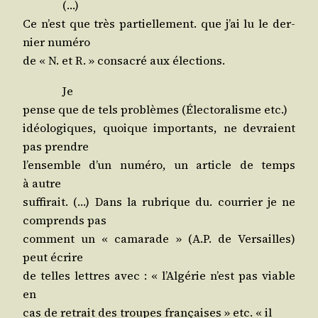
(…)
Ce n’est que très par­tiel­le­ment. que j’ai lu le der­
nier numéro
de « N. et R. » consa­cré aux élections.
Je
pense que de tels pro­blèmes (Élec­to­ra­lisme etc.)
idéo­lo­giques, quoique impor­tants, ne devraient
pas prendre
l’en­semble d’un numé­ro, un article de temps
à autre
suf­fi­rait. (…) Dans la rubrique du. cour­rier je ne
com­prends pas
com­ment un « cama­rade » (A.P. de Ver­sailles)
peut écrire
de telles lettres avec : « l’Al­gé­rie n’est pas viable
en
cas de retrait des troupes fran­çaises » etc. « il