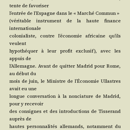
tente de favoriser
l’en­trée de l’Es­pagne dans le « Mar­ché Commun »
(véri­table ins­tru­ment de la haute finance
internationale
colo­nia­liste, contre l’é­co­no­mie afri­caine qu’ils
veulent
hypo­thé­quer à leur pro­fit exclu­sif), avec les
appuis de
l’Al­le­magne. Avant de quit­ter Madrid pour Rome,
au début du
mois de juin, le Ministre de l’É­co­no­mie Ullastres
avait eu une
longue conver­sa­tion à la non­cia­ture de Madrid,
pour y recevoir
des consignes et des intro­duc­tions de Tis­se­rand
auprès de
hautes per­son­na­li­tés alle­mands, notam­ment du