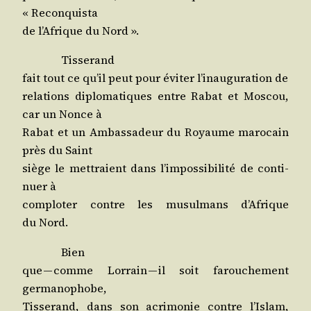
« Reconquista
de l’A­frique du Nord ».
Tis­se­rand
fait tout ce qu’il peut pour évi­ter l’i­nau­gu­ra­tion de
rela­tions diplo­ma­tiques entre Rabat et Mos­cou,
car un Nonce à
Rabat et un Ambas­sa­deur du Royaume maro­cain
près du Saint
siège le met­traient dans l’im­pos­si­bi­li­té de conti­
nuer à
com­plo­ter contre les musul­mans d’A­frique
du Nord.
Bien
que — comme Lor­rain — il soit farou­che­ment
germanophobe,
Tis­se­rand, dans son acri­mo­nie contre l’Is­lam,