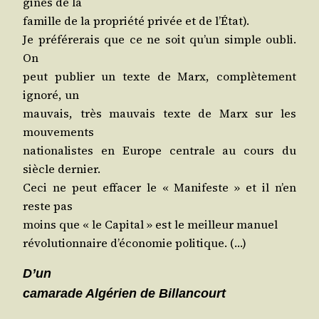
gines de la
famille de la pro­prié­té pri­vée et de l’État).
Je pré­fé­re­rais que ce ne soit qu’un simple oubli.
On
peut publier un texte de Marx, com­plè­te­ment
igno­ré, un
mau­vais, très mau­vais texte de Marx sur les
mouvements
natio­na­listes en Europe cen­trale au cours du
siècle dernier.
Ceci ne peut effa­cer le « Mani­feste » et il n’en
reste pas
moins que « le Capi­tal » est le meilleur manuel
révo­lu­tion­naire d’é­co­no­mie politique. (…)
D’un
cama­rade Algé­rien de Billancourt