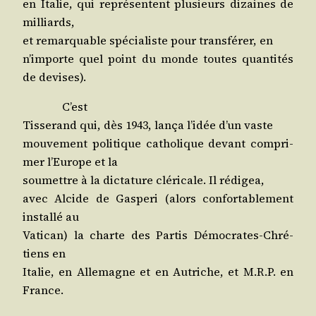
en Ita­lie, qui repré­sentent plu­sieurs dizaines de
milliards,
et remar­quable spé­cia­liste pour trans­fé­rer, en
n’im­porte quel point du monde toutes quan­ti­tés
de devises).
C’est
Tis­se­rand qui, dès 1943, lan­ça l’i­dée d’un vaste
mou­ve­ment poli­tique catho­lique devant com­pri­
mer l’Eu­rope et la
sou­mettre à la dic­ta­ture clé­ri­cale. Il rédigea,
avec Alcide de Gas­pe­ri (alors confor­ta­ble­ment
ins­tal­lé au
Vati­can) la charte des Par­tis Démo­crates-Chré­
tiens en
Ita­lie, en Alle­magne et en Autriche, et M.R.P. en
France.