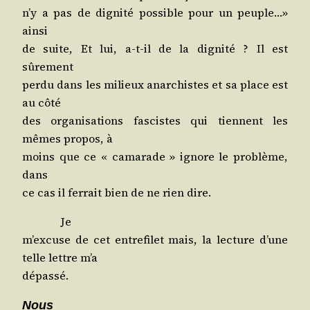
n’y a pas de digni­té pos­sible pour un peuple…»
ainsi
de suite, Et lui, a‑t-il de la digni­té ? Il est
sûrement
per­du dans les milieux anar­chistes et sa place est
au côté
des orga­ni­sa­tions fas­cistes qui tiennent les
mêmes pro­pos, à
moins que ce « cama­rade » ignore le pro­blème,
dans
ce cas il fer­rait bien de ne rien dire.
Je
m’ex­cuse de cet entre­fi­let mais, la lec­ture d’une
telle lettre m’a
dépassé.
Nous