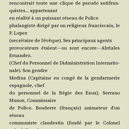
ren­con­trait toute une clique de pseu­do anti­fran­
quistes… appartenant
en réa­li­té à un puis­sant réseau de Police
pha­lan­giste diri­gé par un reli­gieux fran­cis­cain, le
P. Lopez
(secré­taire de l’é­vêque). Ses prin­ci­paux agents
pro­vo­ca­teurs étaient — ou sont encore — Abriales
Ernandez.
(Chef du Per­son­nel de l’Ad­mi­nis­tra­tion Inter­na­tio­
nale). Son gendre
Medi­na (Capi­taine en congé de la gen­dar­me­rie
espa­gnole, chef
du per­son­nel de la Régie des Eaux), Ser­ra­no
Munoz, Commissaire
de Police. Bou­derre (fran­çais) ani­ma­teur d’un
réseau
com­mu­niste clan­des­tin (fon­dé par le Colo­nel