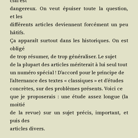
cial est
dan­ge­reux. On veut épui­ser toute la ques­tion,
et les
dif­fé­rents articles deviennent for­cé­ment un peu
hâtifs.
Ça appa­raît sur­tout dans les his­to­riques. On est
obligé
de trop résu­mer, de trop géné­ra­li­ser. Le sujet
de la plu­part des articles méri­te­rait à lui seul tout
un numé­ro spé­cial ! D’ac­cord pour le prin­cipe de
l’al­ter­nance des textes « clas­siques » et d’études
concrètes, sur des pro­blèmes pré­sents. Voi­ci ce
que je pro­po­se­rais : une étude assez longue (la
moitié
de la revue) sur un sujet pré­cis, impor­tant, et
puis des
articles divers.