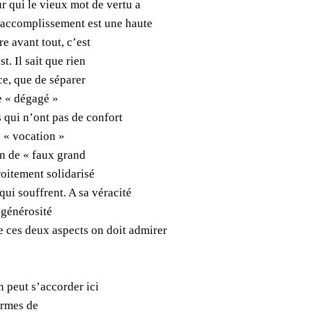
 qui le vieux mot de vertu a
 accomplissement est une haute
e avant tout, c’est
st. Il sait que rien
ce, que de séparer
e « dégagé »
qui n’ont pas de confort
a « vocation »
ion de « faux grand
roitement solidarisé
ui souffrent. A sa véracité
a générosité
e ces deux aspects on doit admirer
n peut s’accorder ici
ermes de