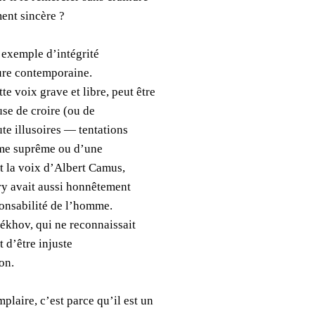
ment sincère ?
l exemple d’intégrité
ature contemporaine.
te voix grave et libre, peut être
use de croire (ou de
te illusoires — tentations
sme suprême ou d’une
nt la voix d’Albert Camus,
ry avait aussi honnêtement
ponsabilité de l’homme.
hékhov, qui ne reconnaissait
t d’être injuste
on.
laire, c’est parce qu’il est un