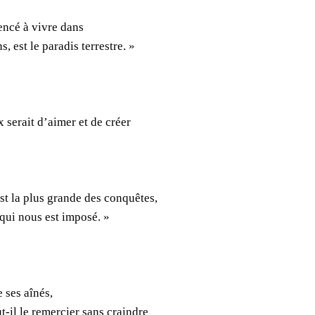
encé à vivre dans
, est le paradis terrestre. »
x serait d’aimer et de créer
t la plus grande des conquêtes,
 qui nous est imposé. »
 ses aînés,
-il le remercier sans craindre