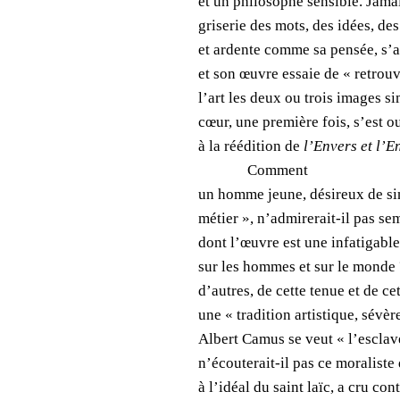
et un philosophe sensible. Jamai
griserie des mots, des idées, de
et ardente comme sa pensée, s’a
et son œuvre essaie de « retrouv
l’art les deux ou trois images si
cœur, une première fois, s’est o
à la réédition de
l’Envers et l’E
Comment
un homme jeune, désireux de sin
métier », n’admirerait-il pas se
dont l’œuvre est une infatigabl
sur les hommes et sur le monde 
d’autres, de cette tenue et de ce
une « tradition artistique, sévèr
Albert Camus se veut « l’escla
n’écouterait-il pas ce moraliste
à l’idéal du saint laïc, a cru co