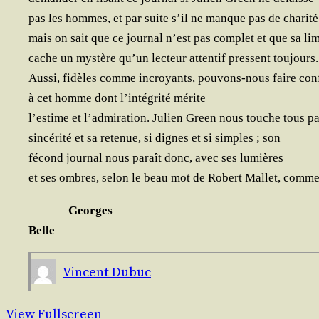
pas les hommes, et par suite s’il ne manque pas de charité
mais on sait que ce jour­nal n’est pas com­plet et que sa li
cache un mys­tère qu’un lec­teur atten­tif pressent toujours.
Aus­si, fidèles comme incroyants, pou­vons-nous faire con
à cet homme dont l’intégrité mérite
l’estime et l’admiration. Julien Green nous touche tous pa
sin­cé­ri­té et sa rete­nue, si dignes et si simples ; son
fécond jour­nal nous paraît donc, avec ses lumières
et ses ombres, selon le beau mot de Robert Mal­let, comme 
Georges
Belle
Vincent Dubuc
View Fullscreen