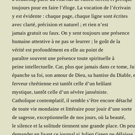
tou­jours pour en faire l’éloge. La voca­tion de l’écrivain
y est évi­dente : chaque page, chaque ligne sont écrites
avec clar­té, pré­ci­sion et natu­rel ; et rien n’est
jamais gra­tuit ou faux. On y sent tou­jours une présence
humaine atten­tive à ne pas se leur­rer ; le goût de la
véri­té est pro­fon­dé­ment en elle au point de
paraître sou­vent une pré­sence toute spi­ri­tuelle à
peine intel­lec­tuelle. Car, plus que jamais dans ce tome, J
épanche sa foi, son amour de Dieu, sa han­tise du Diable, e
fer­veur chré­tienne est tan­tôt celle d’un brûlant
mys­tique, tan­tôt celle d’un sévère janséniste.
Catho­lique contem­pla­tif, il semble s’être encore détaché
de toute vie mon­daine et lit­té­raire pour jouir d’une sorte
de sagesse, excep­tion­nelle de nos jours, où la beauté,
le silence et la soli­tude tiennent une grande place. On peu
deman­der en lisant ce
jour­nal si Julien Green ne délaisse