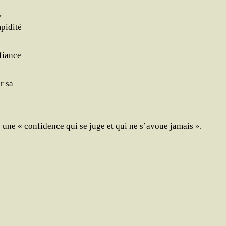
,
mpidité
fiance
r sa
une « confi­dence qui se juge et qui ne s’avoue jamais ».