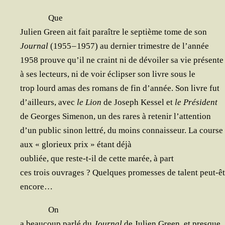
Que
Julien Green ait fait paraître le sep­tième tome de son
Jour­nal
(1955 – 1957) au der­nier tri­mestre de l’année
1958 prouve qu’il ne craint ni de dévoi­ler sa vie présente
à ses lec­teurs, ni de voir éclip­ser son livre sous le
trop lourd amas des romans de fin d’année. Son livre fut
d’ailleurs, avec
le Lion
de Joseph Kes­sel et
le Pré­sident
de Georges Sime­non, un des rares à rete­nir l’attention
d’un public sinon let­tré, du moins connais­seur. La course
aux « glo­rieux prix » étant déjà
oubliée, que reste-t-il de cette marée, à part
ces trois ouvrages ? Quelques pro­messes de talent peut-êt
encore…
On
a beau­coup par­lé du
Jour­nal
de Julien Green, et presque