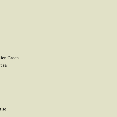
ulien Green
t sa
t se