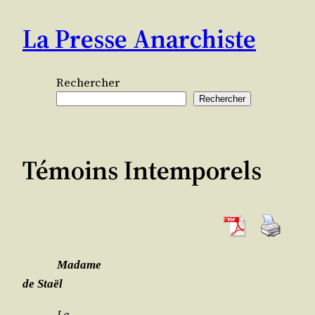
Aller
La Presse Anarchiste
au
contenu
Rechercher
Rechercher
Témoins Intemporels
Madame
de Staël
La