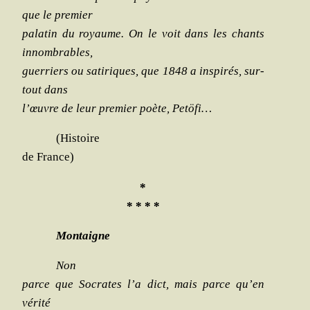
que le premier
pala­tin du royaume. On le voit dans les chants
innombrables,
guer­riers ou sati­riques, que 1848 a ins­pi­rés, sur­
tout dans
l’œuvre de leur pre­mier poète, Petöfi…
(His­toire
de France)
*
* * * *
Mon­taigne
Non
parce que Socrates l’a dict, mais parce qu’en
vérité