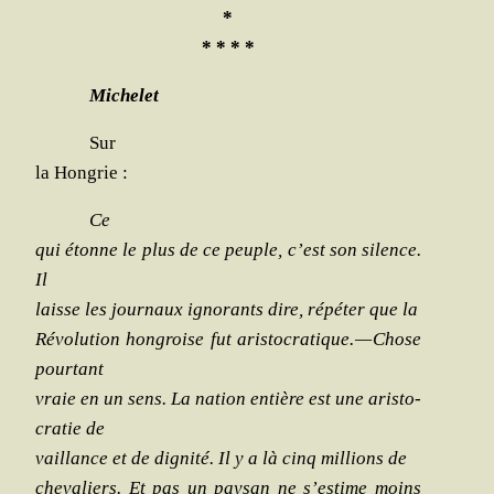
*
* * * *
Miche­let
Sur
la Hongrie :
Ce
qui étonne le plus de ce peuple, c’est son silence.
Il
laisse les jour­naux igno­rants dire, répé­ter que la
Révo­lu­tion hon­groise fut aris­to­cra­tique. — Chose
pourtant
vraie en un sens. La nation entière est une aris­to­
cra­tie de
vaillance et de digni­té. Il y a là cinq mil­lions de
che­va­liers. Et pas un pay­san ne s’estime moins