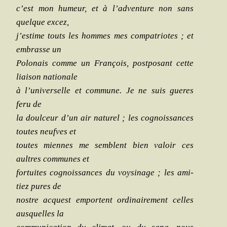
c’est mon humeur, et à l’adventure non sans
quelque excez,
j’estime touts les hommes mes com­pa­triotes ; et
embrasse un
Polo­nais comme un Fran­çois, post­po­sant cette
liai­son nationale
à l’univer­selle et com­mune. Je ne suis gueres
feru de
la doul­ceur d’un air natu­rel ; les cognois­sances
toutes neufves et
toutes miennes me semblent bien valoir ces
aultres com­munes et
for­tuites cognois­sances du voy­si­nage ; les ami­
tiez pures de
nostre acquest emportent ordi­nai­re­ment celles
aus­quelles la