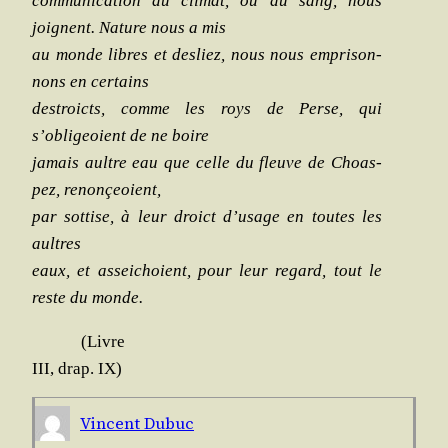
com­mu­ni­ca­tion du cli­mat, ou du sang, nous
joignent. Nature nous a mis
au monde libres et des­liez, nous nous empri­son­
nons en certains
des­troicts, comme les roys de Perse, qui
s’obligeoient de ne boire
jamais aultre eau que celle du fleuve de Choas­
pez, renonçeoient,
par sot­tise, à leur droict d’usage en toutes les
aultres
eaux, et assei­choient, pour leur re­gard, tout le
reste du monde.
(Livre
III, drap. IX)
Vincent Dubuc