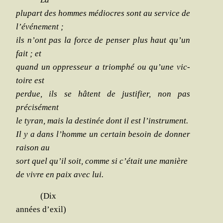
plu­part des hommes médiocres sont au ser­vice de
l’événement ;
ils n’ont pas la force de pen­ser plus haut qu’un
fait ; et
quand un oppres­seur a triom­phé ou qu’une vic­
toire est
per­due, ils
se hâtent de jus­ti­fier, non pas
précisément
le tyran, mais la des­ti­née
dont il est l’instrument.
Il y a dans l’homme un cer­tain besoin de
don­ner
rai­son au
sort quel qu’il soit, comme si c’était une manière
de vivre en paix avec lui.
(Dix
années d’exil)