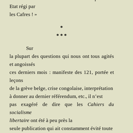
Etat régi par
les Cafres ! »
*
* * *
Sur
la plu­part des ques­tions qui nous ont tous agi­tés
et angoissés
ces
der­niers mois : mani­feste des 121, por­tée et
leçons
de la grève belge, crise
congo­laise, interprétation
à don­ner au der­nier réfé­ren­dum, etc., il n’est
pas exa­gé­ré de dire que les
Cahiers du
socialisme
liber­taire
ont été à peu près la
seule publi­ca­tion qui ait constam­ment évi­té toute