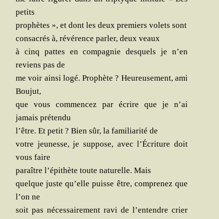
petits
pro­phètes », et dont les deux pre­miers volets sont
consa­crés à, révé­rence par­ler, deux veaux
à cinq pattes en com­pa­gnie des­quels je n’en
reviens pas de
me voir ain­si logé. Pro­phète ? Heu­reu­se­ment, ami
Boujut,
que vous com­men­cez par écrire que je n’ai
jamais prétendu
l’être. Et petit ? Bien sûr, la fami­lia­ri­té de
votre jeu­nesse, je sup­pose, avec l’Écriture doit
vous faire
paraître l’épithète toute natu­relle. Mais
quelque juste qu’elle puisse être, com­pre­nez que
l’on ne
soit pas néces­sai­re­ment ravi de l’entendre crier