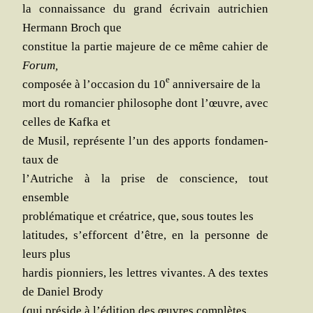
la connais­sance du grand écri­vain autri­chien
Her­mann Broch que
consti­tue la par­tie majeure de ce même cahier de
Forum,
e
com­po­sée à l’occasion du 10
anni­ver­saire de la
mort du roman­cier phi­lo­sophe dont l’œuvre, avec
celles de Kaf­ka et
de Musil, repré­sente l’un des apports fon­da­men­
taux de
l’Autriche à la prise de conscience, tout
ensemble
pro­blé­ma­tique et créa­trice, que, sous toutes les
lati­tudes, s’efforcent d’être, en la per­sonne de
leurs plus
har­dis pion­niers, les lettres vivantes. A des textes
de Daniel Brody
(qui pré­side à l’édition des œuvres complètes