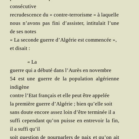
consécutive
recru­des­cence du « contre-ter­ro­risme » à laquelle
nous n’avons pas fini d’assister, inti­tu­lait l’une
de ses notes
« La seconde guerre d’Algérie est commencée »,
et disait :
« La
guerre qui a débu­té dans l’Aurès en novembre
54 est une guerre de la popu­la­tion algé­rienne
indigène
contre l’Etat fran­çais et elle peut être appelée
la pre­mière guerre d’Algérie ; bien qu’elle soit
sans doute encore assez loin d’être ter­mi­née il a
suf­fi cepen­dant qu’on puisse en entre­voir la fin,
il a suf­fi qu’il
soit ques­tion de pour­par­lers de paix et qu’on ait