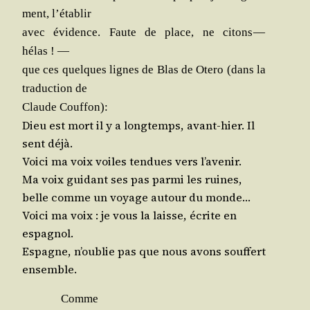
ment, l’établir
avec évi­dence. Faute de place, ne citons —
hélas ! —
que ces quelques lignes de Blas de Ote­ro (dans la
tra­duc­tion de
Claude Couffon):
Dieu est mort il y a long­temps, avant-hier. Il
sent déjà.
Voi­ci ma voix voiles ten­dues vers l’avenir.
Ma voix gui­dant ses pas par­mi les ruines,
belle comme un voyage autour du monde…
Voi­ci ma voix : je vous la laisse, écrite en
espagnol.
Espagne, n’oublie pas que nous avons souf­fert
ensemble.
Comme