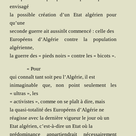
envisagé
la pos­sible créa­tion d’un Etat algé­rien pour
qu’une
seconde guerre ait aus­si­tôt com­men­cé :
celle des
Euro­péens d’Algérie contre la popu­la­tion
algérienne,
la guerre des « pieds noirs » contre les « bicots ».
« Pour
qui connaît tant soit peu l’Algérie, il est
inima­gi­nable que, non point seule­ment les
« ultras », les
« acti­vistes », comme on se plaît à dire, mais
la qua­si-tota­li­té des Euro­péens d’Algérie ne
réagisse avec la der­nière vigueur le jour où un
Etat algé­rien, c’est-à-dire un Etat où la
pré­do­mi­nance appar­tien­drait néces­sai­re­ment