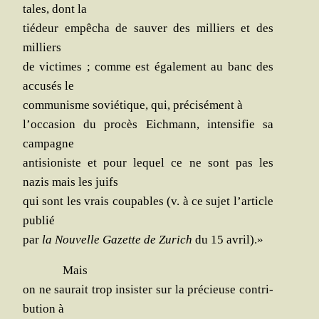
tales, dont la
tié­deur empê­cha de sau­ver des mil­liers et des
milliers
de vic­times ; comme est éga­le­ment au banc des
accu­sés le
com­mu­nisme sovié­tique, qui, pré­ci­sé­ment à
l’occasion du pro­cès Eich­mann, inten­si­fie sa
campagne
anti­sio­niste et pour lequel ce ne sont pas les
nazis mais les juifs
qui sont les vrais cou­pables (v. à ce sujet l’article
publié
par
la Nou­velle Gazette de Zurich
du 15 avril).»
Mais
on ne sau­rait trop insis­ter sur la pré­cieuse contri­
bu­tion à