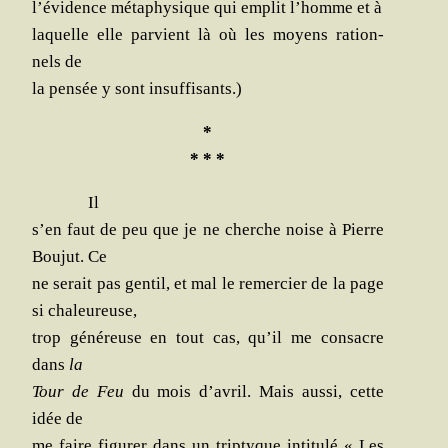
l’évidence méta­phy­sique qui emplit l’homme et à
laquelle elle par­vient là où les moyens ration­
nels de
la pen­sée y sont insuffisants.)
*
* * *
Il
s’en faut de peu que je ne cherche noise à Pierre
Bou­jut. Ce
ne serait pas gen­til, et mal le remer­cier de la page
si chaleureuse,
trop géné­reuse en tout cas, qu’il me consacre
dans
la
Tour de Feu
du mois d’avril. Mais aus­si, cette
idée de
me faire figu­rer dans un trip­tyque inti­tu­lé « Les