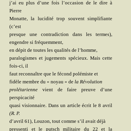
j’ai eu plus d’une fois l’occasion de le dire à
Pierre
Monatte, la luci­di­té trop sou­vent sim­pli­fiante
(c’est
presque une contra­dic­tion dans les termes),
engendre si fréquemment,
en dépit de toutes les qua­li­tés de l’homme,
para­lo­gismes et juge­ments spé­cieux. Mais cette
fois-ci, il
faut recon­naître que le fécond polé­miste et
fidèle membre du « noyau » de
la Révo­lu­tion
pro­lé­ta­rienne
vient de faire preuve d’une
perspicacité
qua­si vision­naire. Dans un article écrit le 8 avril
(R. P.
d’avril 61), Lou­zon, tout comme s’il avait déjà
pres­sen­ti et le putsch mili­taire du 22 et la