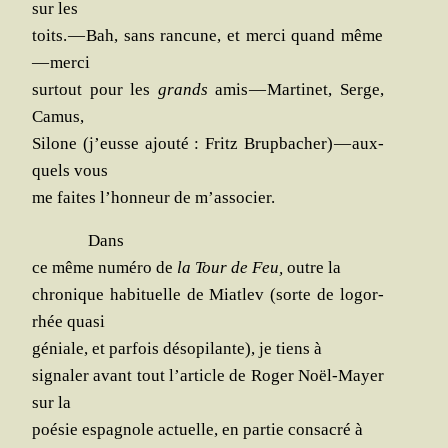
sur les
toits. — Bah, sans ran­cune, et mer­ci quand même
— merci
sur­tout pour les
grands
amis — Mar­ti­net, Serge,
Camus,
Silone (j’eusse ajou­té : Fritz Brup­ba­cher) — aux­
quels vous
me faites l’honneur de m’associer.
Dans
ce même numé­ro de
la Tour de Feu,
outre la
chro­nique habi­tuelle de Miat­lev (sorte de logor­
rhée quasi
géniale, et par­fois déso­pi­lante), je tiens à
signa­ler avant tout l’article de Roger Noël-Mayer
sur la
poé­sie espa­gnole actuelle, en par­tie consa­cré à