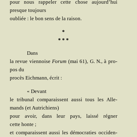
pour nous rap­pe­ler cette chose aujourd’hui
presque toujours
oubliée : le bon sens de la raison.
*
* * *
Dans
la revue vien­noise
Forum
(mai 61), G. N., à pro­
pos du
pro­cès Eich­mann, écrit :
« Devant
le tri­bu­nal com­pa­raissent aus­si tous les Alle­
mands (et Autrichiens)
pour avoir, dans leur pays, lais­sé régner
cette honte ;
et com­pa­raissent aus­si les démo­cra­ties occi­den­