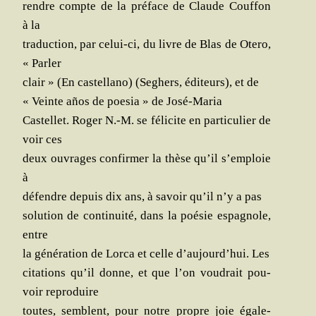
rendre compte de la pré­face de Claude Couf­fon
à la
tra­duc­tion, par celui-ci, du livre de Blas de Ote­ro,
« Parler
clair » (En cas­tel­la­no) (Seghers, édi­teurs), et de
« Veinte años de poe­sia » de José-Maria
Cas­tel­let. Roger N.-M. se féli­cite en par­ti­cu­lier de
voir ces
deux ouvrages confir­mer la thèse qu’il s’emploie
à
défendre depuis dix ans, à savoir qu’il n’y a pas
solu­tion de conti­nui­té, dans la poé­sie espa­gnole,
entre
la géné­ra­tion de Lor­ca et celle d’aujourd’hui. Les
cita­tions qu’il donne, et que l’on vou­drait pou­
voir reproduire
toutes, semblent, pour notre propre joie éga­le­