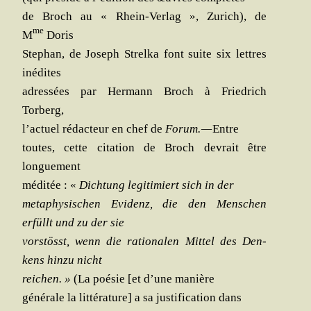
de Broch au « Rhein-Ver­lag », Zurich), de
me
M
Doris
Ste­phan, de Joseph Strel­ka font suite six lettres
inédites
adres­sées par Her­mann Broch à Frie­drich
Torberg,
l’actuel rédac­teur en chef de
Forum. —
Entre
toutes, cette cita­tion de Broch devrait être
longuement
médi­tée : «
Dich­tung legi­ti­miert sich in der
meta­phy­si­schen Evi­denz, die den Men­schen
erfüllt und zu der sie
vorstösst, wenn die ratio­na­len Mit­tel des Den­
kens hin­zu nicht
rei­chen. »
(La poé­sie [et d’une manière
géné­rale la lit­té­ra­ture] a sa jus­ti­fi­ca­tion dans