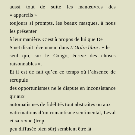
aus­si tout de suite les manœuvres des
« appareils »
tou­jours si prompts, les beaux masques, à nous
les présenter
à leur manière. C’est à pro­pos de lui que De
Smet disait récem­ment dans
L’Ordre libre
: « le
seul qui, sur le Congo, écrive des choses
raisonnables ».
Et il est de fait qu’en ce temps où l’absence de
scrupule
des oppor­tu­nismes ne le dis­pute en incon­sis­tance
qu’aux
auto­ma­tismes de fidé­li­tés tout abs­traites ou aux
vati­ci­na­tions d’un roman­tisme sen­ti­men­tal, Leval
et sa revue (trop
peu dif­fu­sée bien sûr) semblent être là