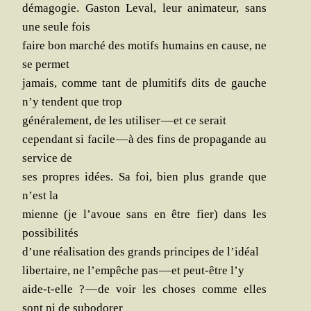
déma­go­gie. Gas­ton Leval, leur ani­ma­teur, sans
une seule fois
faire bon mar­ché des motifs humains en cause, ne
se permet
jamais, comme tant de plu­mi­tifs dits de gauche
n’y tendent que trop
géné­ra­le­ment, de les uti­li­ser — et ce serait
cepen­dant si facile — à des fins de pro­pa­gande au
ser­vice de
ses propres idées. Sa foi, bien plus grande que
n’est la
mienne (je l’avoue sans en être fier) dans les
possibilités
d’une réa­li­sa­tion des grands prin­cipes de l’idéal
liber­taire, ne l’empêche pas — et peut-être l’y
aide-t-elle ? — de voir les choses comme elles
sont ni de subodorer