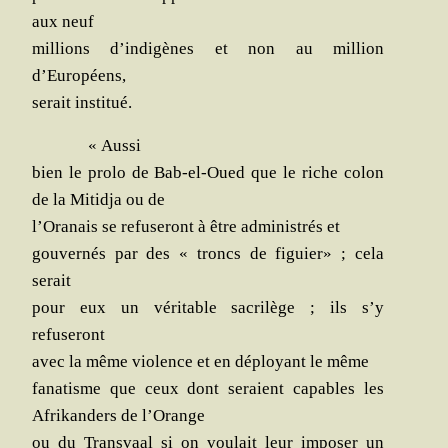
aux neuf
mil­lions d’indigènes et non au mil­lion
d’Européens,
serait institué.
« Aus­si
bien le pro­lo de Bab-el-Oued que le riche colon
de la Mitid­ja ou de
l’Oranais se refu­se­ront à être admi­nis­trés et
gou­ver­nés par des « troncs de figuier» ; cela
serait
pour eux un véri­table sacri­lège ; ils s’y
refuseront
avec la même vio­lence et en déployant le même
fana­tisme que ceux dont seraient capables les
Afri­kan­ders de l’Orange
ou du Trans­vaal si on vou­lait leur impo­ser un