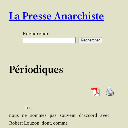
Aller
La Presse Anarchiste
au
contenu
Rechercher
Rechercher
Périodiques
Ici,
nous ne sommes pas sou­vent d’accord avec
Robert Lou­zon, dont, comme