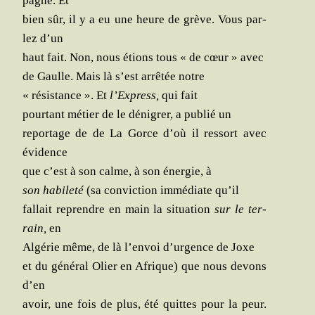
pagne. Et
bien sûr, il y a eu une heure de grève. Vous par­
lez d’un
haut fait. Non, nous étions tous « de cœur » avec
de Gaulle. Mais là s’est arrê­tée notre
« résis­tance ». Et
l’Express,
qui fait
pour­tant métier de le déni­grer, a publié un
repor­tage de de La Gorce d’où il res­sort avec
évidence
que c’est à son calme, à son éner­gie, à
son habi­le­té
(sa convic­tion immé­diate qu’il
fal­lait reprendre en main la situa­tion
sur le ter­
rain,
en
Algé­rie même, de là l’envoi d’urgence de Joxe
et du géné­ral Olier en Afrique) que nous devons
d’en
avoir, une fois de plus, été quittes pour la peur.