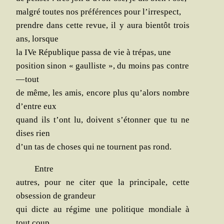
mal­gré toutes nos pré­fé­rences pour l’irrespect,
prendre dans cette revue, il y aura bien­tôt trois
ans, lorsque
la IVe Répu­blique pas­sa de vie à tré­pas, une
posi­tion sinon « gaul­liste », du moins pas contre
— tout
de même, les amis, encore plus qu’alors nombre
d’entre eux
quand ils t’ont lu, doivent s’étonner que tu ne
dises rien
d’un tas de choses qui ne tournent pas rond.
Entre
autres, pour ne citer que la prin­ci­pale, cette
obses­sion de grandeur
qui dicte au régime une poli­tique mon­diale à
tout coup