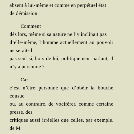
absent à lui-même et comme en per­pé­tuel état
de démission.
Com­ment
dès lors, même si sa nature ne l’y incli­nait pas
d’elle-même, l’homme actuel­le­ment au pou­voir
ne serait-il
pas seul si, hors de lui, poli­ti­que­ment par­lant, il
n’y a personne ?
Car
c’est n’être per­sonne que d’obéir la bouche
cousue
ou, au contraire, de voci­fé­rer, comme cer­taine
presse, des
cri­tiques aus­si irréelles que celles, par exemple,
de M.