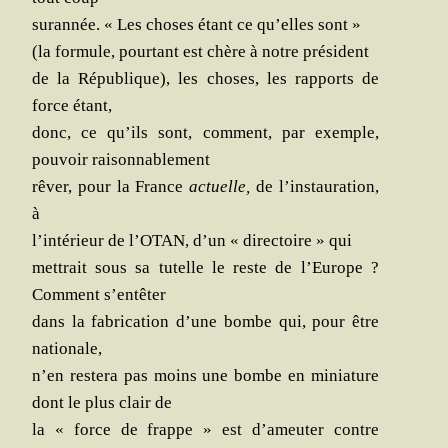
sur­an­née. « Les choses étant ce qu’elles sont »
(la for­mule, pour­tant est chère à notre président
de la Répu­blique), les choses, les rap­ports de
force étant,
donc, ce qu’ils sont, com­ment, par exemple,
pou­voir raisonnablement
rêver, pour la France
actuelle,
de l’instauration,
à
l’intérieur de l’OTAN, d’un « direc­toire » qui
met­trait sous sa tutelle le reste de l’Europe ?
Com­ment s’entêter
dans la fabri­ca­tion d’une bombe qui, pour être
nationale,
n’en res­te­ra pas moins une bombe en minia­ture
dont le plus clair de
la « force de frappe » est d’ameuter contre