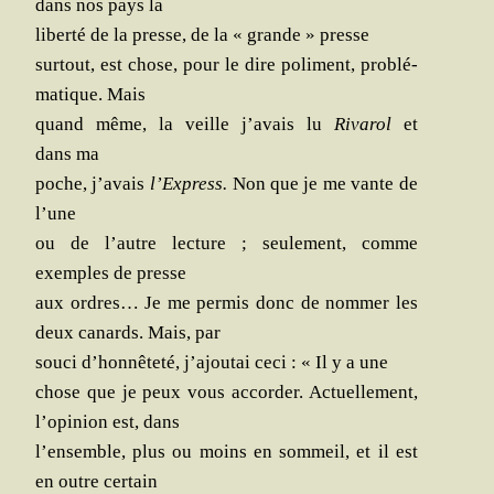
dans nos pays la
liber­té de la presse, de la « grande » presse
sur­tout, est chose, pour le dire poli­ment, pro­blé­
ma­tique. Mais
quand même, la veille j’avais lu
Riva­rol
et
dans ma
poche, j’avais
l’Express.
Non que je me vante de
l’une
ou de l’autre
lec­ture ; seule­ment, comme
exemples de presse
aux ordres… Je me per­mis donc de nom­mer les
deux canards. Mais, par
sou­ci d’honnêteté, j’ajoutai ceci : « Il y a une
chose que je peux vous accor­der. Actuel­le­ment,
l’opinion est, dans
l’ensemble, plus ou moins en som­meil, et il est
en outre certain