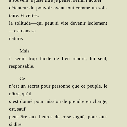
a sou­vent, à juste titre je pense, défi­ni l’actuel
déten­teur du pou­voir avant tout comme un soli­
taire. Et certes,
la soli­tude — qui peut si vite deve­nir iso­le­ment
— est dans sa
nature.
Mais
il serait trop facile de l’en rendre, lui seul,
responsable.
Ce
n’est un secret pour per­sonne que ce peuple, le
nôtre, qu’il
s’est don­né pour mis­sion de prendre en charge,
est, sauf
peut-être aux heures de crise aiguë, pour ain­
si dire