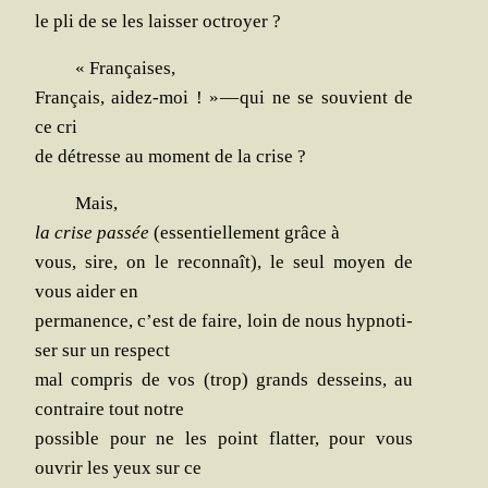
le pli de se les lais­ser octroyer ?
« Fran­çaises,
Fran­çais, aidez-moi ! » — qui ne se sou­vient de
ce cri
de détresse au moment de la crise ?
Mais,
la crise pas­sée
(essen­tiel­le­ment grâce à
vous, sire, on le recon­naît), le seul moyen de
vous aider en
per­ma­nence, c’est de faire, loin de nous hyp­no­ti­
ser sur un respect
mal com­pris de vos (trop) grands des­seins, au
contraire tout notre
pos­sible pour ne les point flat­ter, pour vous
ouvrir les yeux sur ce