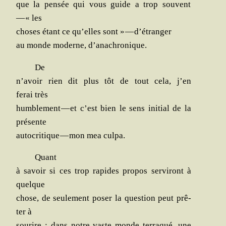
que la pen­sée qui vous guide a trop sou­vent
— « les
choses étant ce qu’elles sont » — d’étranger
au monde moderne, d’anachronique.
De
n’avoir rien dit plus tôt de tout cela, j’en
ferai très
hum­ble­ment — et c’est bien le sens ini­tial de la
présente
auto­cri­tique — mon mea culpa.
Quant
à savoir si ces trop rapides pro­pos ser­vi­ront à
quelque
chose, de seule­ment poser la ques­tion peut prê­
ter à
sou­rire : dans notre vaste monde ter­ra­qué, une