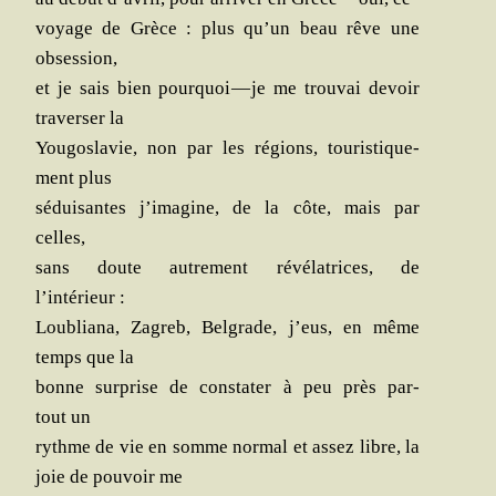
voyage de Grèce : plus qu’un beau rêve une
obsession,
et je sais bien pour­quoi — je me trou­vai devoir
tra­ver­ser la
You­go­sla­vie, non par les régions, tou­ris­ti­que­
ment plus
sédui­santes j’imagine, de la côte, mais par
celles,
sans doute autre­ment révé­la­trices, de
l’intérieur :
Lou­blia­na, Zagreb, Bel­grade, j’eus, en même
temps que la
bonne sur­prise de consta­ter à peu près par­
tout un
rythme de vie en somme nor­mal et assez libre, la
joie de pou­voir me