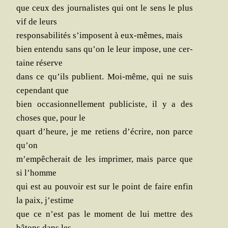
que ceux des jour­na­listes qui ont le sens le plus
vif de leurs
res­pon­sa­bi­li­tés s’imposent à eux-mêmes, mais
bien enten­du sans qu’on le leur impose, une cer­
taine réserve
dans ce qu’ils publient. Moi-même, qui ne suis
cepen­dant que
bien occa­sion­nel­le­ment publi­ciste, il y a des
choses que, pour le
quart d’heure, je me retiens d’écrire, non parce
qu’on
m’empêcherait de les impri­mer, mais parce que
si l’homme
qui est au pou­voir est sur le point de faire enfin
la paix, j’estime
que ce n’est pas le moment de lui mettre des
bâtons dans les