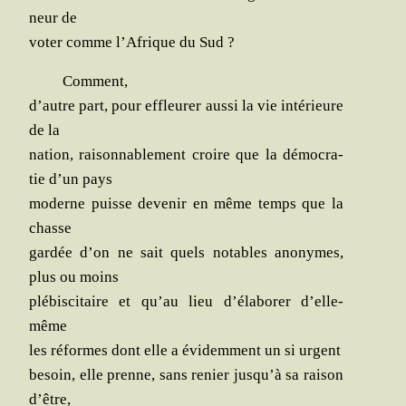
neur de
voter comme l’Afrique du Sud ?
Com­ment,
d’autre part, pour effleu­rer aus­si la vie inté­rieure
de la
nation, rai­son­na­ble­ment croire que la démo­cra­
tie d’un pays
moderne
puisse deve­nir en même temps que la
chasse
gar­dée d’on ne sait quels notables ano­nymes,
plus ou moins
plé­bis­ci­taire et qu’au lieu d’élaborer d’elle-
même
les réformes dont elle a évi­dem­ment un si urgent
besoin, elle prenne, sans renier jusqu’à sa rai­son
d’être,