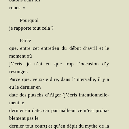
roues. »
Pour­quoi
je rap­porte tout cela ?
Parce
que, entre cet entre­tien du début d’avril et le
moment où
j’écris, je n’ai eu que trop l’occasion d’y
resonger.
Parce que, veux-je dire, dans l’intervalle, il y a
eu le der­nier en
date des putschs d’Alger (j’écris inten­tion­nel­le­
ment le
der­nier en date, car par mal­heur ce n’est pro­ba­
ble­ment pas le
der­nier tout court) et qu’en dépit du mythe de la