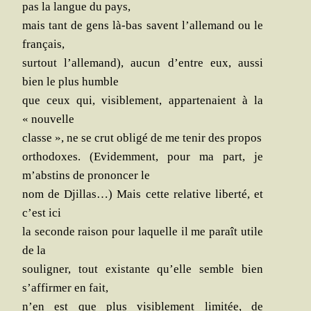
pas la langue du pays,
mais tant de gens là-bas savent l’allemand ou le
français,
sur­tout l’allemand), aucun d’entre eux, aus­si
bien le plus humble
que ceux qui, visi­ble­ment, appar­te­naient à la
« nouvelle
classe », ne se crut obli­gé de me tenir des propos
ortho­doxes. (Evi­dem­ment, pour ma part, je
m’abstins de pro­non­cer le
nom de Djillas…) Mais cette rela­tive liber­té, et
c’est ici
la seconde rai­son pour laquelle il me paraît utile
de la
sou­li­gner, tout exis­tante qu’elle semble bien
s’affirmer en fait,
n’en est que plus visi­ble­ment limi­tée, de