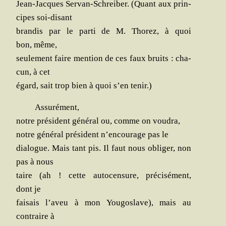
Jean-Jacques Ser­van-Schrei­ber. (Quant aux prin­
cipes soi-disant
bran­dis par le par­ti de M. Tho­rez, à quoi
bon, même,
seule­ment faire men­tion de ces faux bruits : cha­
cun, à cet
égard, sait trop bien à quoi s’en tenir.)
Assu­ré­ment,
notre pré­sident géné­ral ou, comme on voudra,
notre géné­ral pré­sident n’encourage pas le
dia­logue. Mais tant pis. Il faut nous obli­ger, non
pas à nous
taire (ah ! cette auto­cen­sure, pré­ci­sé­ment,
dont je
fai­sais l’aveu à mon You­go­slave), mais au
contraire à