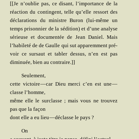
[[Je n’oublie pas, ce disant, l’importance de la
réac­tion du contin­gent, telle qu’elle res­sort des
décla­ra­tions du ministre Buron (lui-même un
temps pri­son­nier de la sédi­tion) et d’une ana­lyse
sérieuse et docu­men­tée de Jean Daniel. Mais
l’habileté de de Gaulle qui sut appa­rem­ment pré­
voir ce sur­saut et tabler des­sus, n’en est pas
dimi­nuée, bien au contraire.]]
Seule­ment,
cette vic­toire — car Dieu mer­ci c’en est une —
classe l’homme,
même elle le sur­classe ; mais vous ne trou­vez
pas que la façon
dont elle a eu lieu — déclasse le pays ?
On