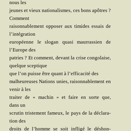
nous les
jeunes et vieux natio­na­lismes, ces bons apôtres ?
Comment
rai­son­na­ble­ment oppo­ser aux timides essais de
l’intégration
euro­péenne le slo­gan qua­si maur­ras­sien de
l’Europe des
patries ? Et com­ment, devant la crise congo­laise,
quelque sceptique
que l’on puisse être quant à l’efficacité des
mal­heu­reuses Nations unies, rai­son­na­ble­ment en
venir à les
trai­ter de « machin » et faire en sorte que,
dans un
scru­tin tris­te­ment fameux, le pays de la décla­ra­
tion des
droits de l’homme se soit infli­gé le déshon­