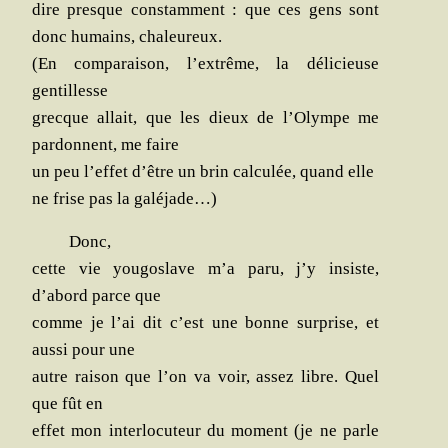
dire presque constam­ment : que ces gens sont
donc humains, chaleureux.
(En com­pa­rai­son, l’extrême, la déli­cieuse
gentillesse
grecque allait, que les dieux de l’Olympe me
par­donnent, me faire
un peu l’effet d’être un brin cal­cu­lée, quand elle
ne frise pas la galéjade…)
Donc,
cette vie you­go­slave m’a paru, j’y insiste,
d’abord parce que
comme je l’ai dit c’est une bonne sur­prise, et
aus­si pour une
autre rai­son que l’on va voir, assez libre. Quel
que fût en
effet mon inter­lo­cu­teur du moment (je ne parle