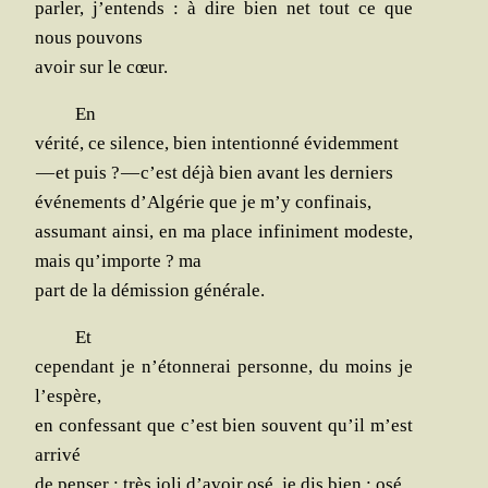
par­ler, j’entends : à dire bien net tout ce que
nous pouvons
avoir sur le cœur.
En
véri­té, ce silence, bien inten­tion­né évidemment
— et puis ? — c’est déjà bien avant les derniers
évé­ne­ments d’Algérie que je m’y confinais,
assu­mant ain­si, en ma place infi­ni­ment modeste,
mais qu’importe ? ma
part de la démis­sion générale.
Et
cepen­dant je n’étonnerai per­sonne, du moins je
l’espère,
en confes­sant que c’est bien sou­vent qu’il m’est
arrivé
de pen­ser : très joli d’avoir osé, je dis bien : osé,