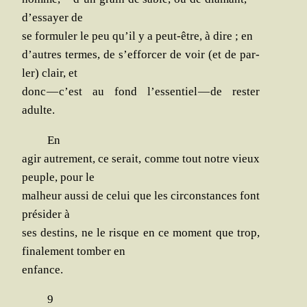
d’essayer de
se for­mu­ler le peu qu’il y a peut-être, à dire ; en
d’autres termes, de s’efforcer de voir (et de par­
ler) clair, et
donc — c’est au fond l’essentiel — de res­ter
adulte.
En
agir autre­ment, ce serait, comme tout notre vieux
peuple, pour le
mal­heur aus­si de celui que les cir­cons­tances font
pré­si­der à
ses des­tins, ne le risque en ce moment que trop,
fina­le­ment tom­ber en
enfance.
9