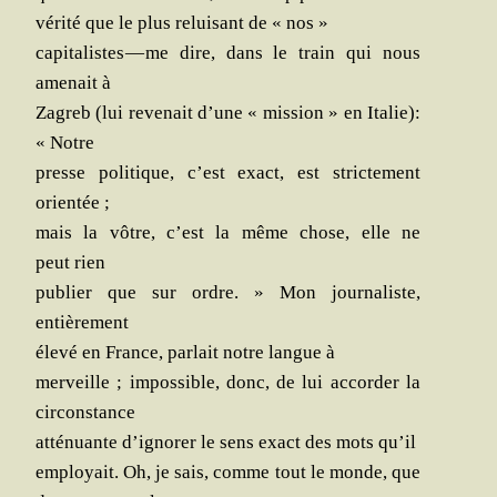
véri­té que le plus relui­sant de « nos »
capi­ta­listes — me dire, dans le train qui nous
ame­nait à
Zagreb (lui reve­nait d’une « mis­sion » en Ita­lie):
« Notre
presse poli­tique, c’est exact, est stric­te­ment
orientée ;
mais la vôtre, c’est la même chose, elle ne
peut rien
publier que sur ordre. » Mon jour­na­liste,
entièrement
éle­vé en France, par­lait notre langue à
mer­veille ; impos­sible, donc, de lui accor­der la
circonstance
atté­nuante d’ignorer le sens exact des mots qu’il
employait. Oh, je sais, comme tout le monde, que