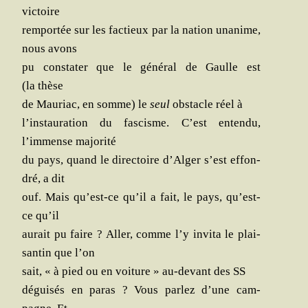
victoire
rem­por­tée sur les fac­tieux par la nation una­nime,
nous avons
pu consta­ter que le géné­ral de Gaulle est
(la thèse
de Mau­riac, en somme) le
seul
obs­tacle réel à
l’instauration du fas­cisme. C’est enten­du,
l’immense majorité
du pays, quand le direc­toire d’Alger s’est effon­
dré, a dit
ouf. Mais qu’est-ce qu’il a fait, le pays, qu’est-
ce qu’il
aurait pu faire ? Aller, comme l’y invi­ta le plai­
san­tin que l’on
sait, « à pied ou en voi­ture » au-devant des SS
dégui­sés en paras ? Vous par­lez d’une cam­