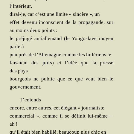
l’intérieur,
dirai-je, car c’est une limite « sin­cère », un
effet deve­nu incons­cient de la pro­pa­gande, sur
au moins deux points :
le pré­ju­gé anti­al­le­mand (le You­go­slave moyen
parle à
peu près de l’Allemagne comme les hit­lé­riens le
fai­saient des juifs) et l’idée que la presse
des pays
bour­geois ne publie que ce que veut bien le
gouvernement.
J’entends
encore, entre autres, cet élé­gant « journaliste
com­mer­cial », comme il se défi­nit lui-même —
ah !
qu’il était bien habillé, beau­coup plus chic en