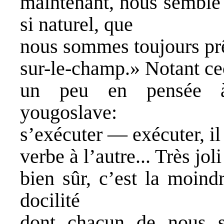
maintenant, nous semble s
si naturel, que
nous sommes toujours prê
sur-le-champ.» Notant ceci
un peu en pensée à 
yougoslave:
s’exécuter — exécuter, il
verbe à l’autre... Très jo
bien sûr, c’est la moin
docilité
dont chacun de nous s