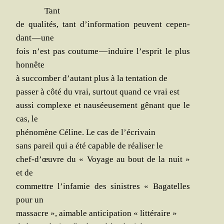
Tant
de qua­li­tés, tant d’information peuvent cepen­
dant — une
fois n’est pas cou­tume — induire l’esprit le plus
honnête
à suc­com­ber d’autant plus à
la ten­ta­tion de
pas­ser à côté du vrai, sur­tout quand ce vrai est
aus­si com­plexe et nau­séeu­se­ment gênant que le
cas, le
phé­no­mène Céline. Le cas de l’écrivain
sans pareil qui a été capable de réa­li­ser le
chef‑d’œuvre du « Voyage au bout de la nuit »
et de
com­mettre l’infamie des sinistres « Baga­telles
pour un
mas­sacre », aimable anti­ci­pa­tion « littéraire »