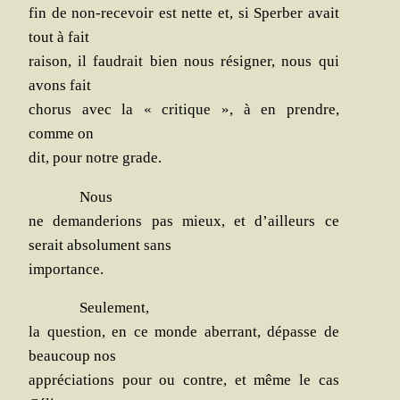
fin de non-rece­voir est nette et, si Sper­ber avait
tout à fait
rai­son, il fau­drait bien nous rési­gner, nous qui
avons fait
cho­rus avec la « cri­tique », à en prendre,
comme on
dit, pour notre grade.
Nous
ne deman­de­rions pas mieux, et d’ailleurs ce
serait abso­lu­ment sans
importance.
Seule­ment,
la ques­tion, en ce monde aber­rant, dépasse de
beau­coup nos
appré­cia­tions pour ou contre, et même le cas