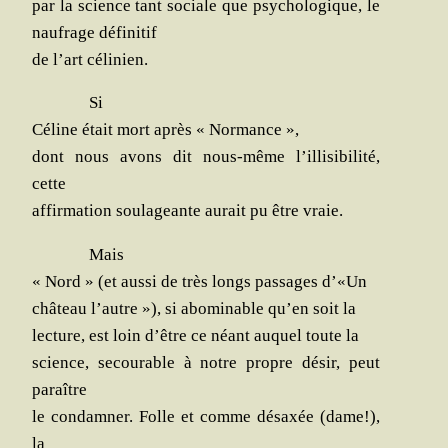
par la science tant sociale que psy­cho­lo­gique, le
nau­frage définitif
de l’art célinien.
Si
Céline était mort après « Normance »,
dont nous avons dit nous-même l’illisibilité,
cette
affir­ma­tion sou­la­geante aurait pu être vraie.
Mais
« Nord » (et aus­si de très longs pas­sages d’«Un
châ­teau l’autre »), si abo­mi­nable qu’en soit la
lec­ture, est loin d’être ce néant auquel toute la
science, secou­rable à notre propre désir, peut
paraître
le condam­ner. Folle et comme désaxée (dame!),
la