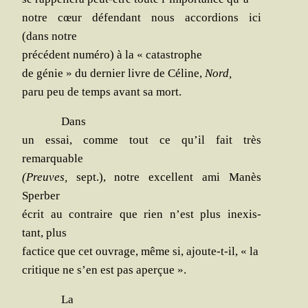
notre cœur défen­dant nous accor­dions ici
(dans notre
pré­cé­dent numé­ro) à la « catastrophe
de génie » du der­nier livre de Céline,
Nord,
paru peu de temps avant sa mort.
Dans
un essai, comme tout ce qu’il fait très
remarquable
(Preuves,
sept.), notre excellent ami Manès
Sperber
écrit au contraire que rien n’est plus inexis­
tant, plus
fac­tice que cet ouvrage, même si, ajoute-t-il, « la
cri­tique ne s’en est pas aperçue ».
La