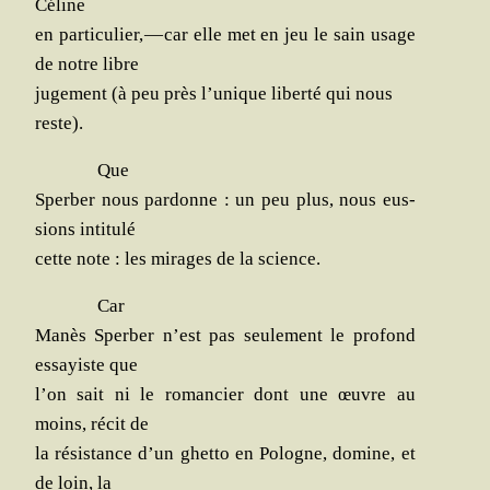
Céline
en par­ti­cu­lier, — car elle met en jeu le sain usage
de notre libre
juge­ment (à peu près l’unique liber­té qui nous
reste).
Que
Sper­ber nous par­donne : un peu plus, nous eus­
sions intitulé
cette note : les mirages de la science.
Car
Manès Sper­ber n’est pas seule­ment le pro­fond
essayiste que
l’on sait ni le roman­cier dont une œuvre au
moins, récit de
la résis­tance d’un ghet­to en Pologne, domine, et
de loin, la