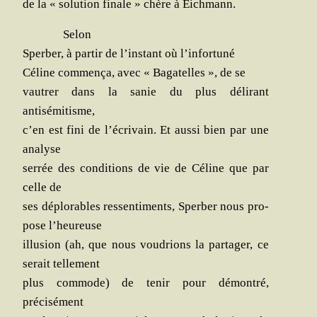
de la « solu­tion finale » chère à Eichmann.
Selon
Sper­ber, à par­tir de l’instant où l’infortuné
Céline com­men­ça, avec « Baga­telles », de se
vau­trer dans la sanie du plus déli­rant
antisémitisme,
c’en est fini de l’écrivain. Et aus­si bien par une
analyse
ser­rée des condi­tions de vie de Céline que par
celle de
ses déplo­rables res­sen­ti­ments, Sper­ber nous pro­
pose l’heureuse
illu­sion (ah, que nous vou­drions la par­ta­ger, ce
serait tellement
plus com­mode) de tenir pour démon­tré,
précisément