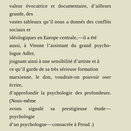
valeur évo­ca­trice et docu­men­taire, d’ailleurs
grande, des
vastes tableaux qu’il nous a don­nés des conflits
sociaux et
idéo­lo­giques en Europe cen­trale, — il a été
aus­si, à Vienne l’assistant du grand psy­cho­
logue Adler,
joi­gnant ain­si à une sen­si­bi­li­té d’artiste et à
ce qu’il garde de sa très sérieuse formation
mar­xienne, le don, vou­drait-on pou­voir oser
écrire,
d’approfondir la psy­cho­lo­gie des pro­fon­deurs.
(Nous-même
avons signa­lé sa pres­ti­gieuse étude —
psychologie
d’un psy­cho­logue — consa­crée à Freud .)