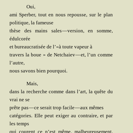
Oui,
ami Sper­ber, tout en nous repousse, sur le plan
poli­tique, la fameuse
thèse des mains sales — ver­sion, en somme,
édulcorée
et bureau­cra­ti­sée de l’«à toute vapeur à
tra­vers la boue » de Net­chaiev — et, l’un comme
l’autre,
nous savons bien pourquoi.
Mais,
dans la recherche comme dans l’art, la quête du
vrai ne se
prête pas — ce serait trop facile — aux mêmes
caté­go­ries. Elle peut exi­ger au contraire, et par
les temps
qui courent ce n’est même, mal­heu­reu­se­ment,