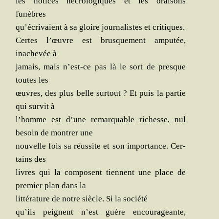
les notices nécro­lo­giques et les orai­sons
funèbres
qu’écrivaient à sa gloire jour­na­listes et critiques.
Certes l’œuvre est brus­que­ment ampu­tée,
inache­vée à
jamais, mais n’est-ce pas là le sort de presque
toutes les
œuvres, des plus belle sur­tout ? Et puis la par­tie
qui sur­vit à
l’homme est d’une remar­quable richesse, nul
besoin de mon­trer une
nou­velle fois sa réus­site et son impor­tance. Cer­
tains des
livres qui la com­posent tiennent une place de
pre­mier plan dans la
lit­té­ra­ture de notre siècle. Si la société
qu’ils peignent n’est guère encou­ra­geante,