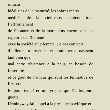
romans
idéa­listes de la matu­ri­té, les sobres récits
médi­tés de la vieillesse, content tous
l’affrontement
de l’homme et de la mort, plus encore que les
rap­ports de l’homme
avec la socié­té et la femme. De ces contacts
d’ailleurs, tour­men­tés et dou­lou­reux, naissent
tant bien que
mal cette résis­tance à la peur, ce besoin de
fraternité
et ce goût de l’amour qui sont les leit­mo­tive de
l’œuvre.
Et pour tem­pé­rer un lyrisme qui l’a tou­jours
guetté,
Heming­way fait appel à la pré­sence paci­fique et