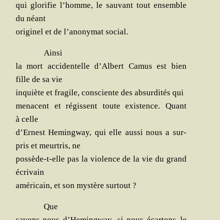
qui glo­ri­fie l’homme, le sau­vant tout ensemble
du néant
ori­gi­nel et de l’anonymat social.
Ain­si
la mort acci­den­telle d’Albert Camus est bien
fille de sa vie
inquiète et fra­gile, consciente des absur­di­tés qui
menacent et régissent toute exis­tence. Quant
à celle
d’Ernest Heming­way, qui elle aus­si nous a sur­
pris et meur­tris, ne
pos­sède-t-elle pas la vio­lence de la vie du grand
écrivain
amé­ri­cain, et son mys­tère surtout ?
Que
savons-nous d’Hemingway, si nous écar­tons le