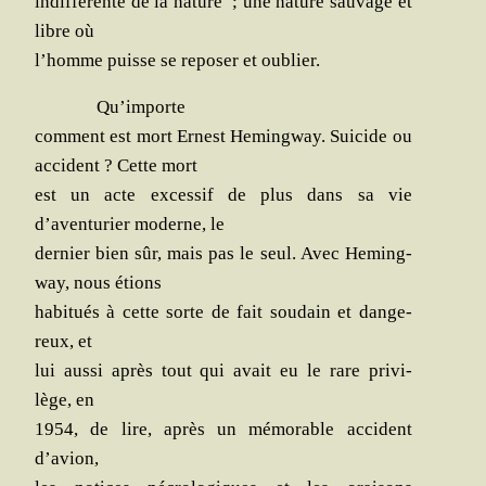
indif­fé­rente de la nature ; une nature sau­vage et
libre où
l’homme puisse se repo­ser et oublier.
Qu’importe
com­ment est mort Ernest Heming­way. Sui­cide ou
acci­dent ? Cette mort
est un acte exces­sif de plus dans sa vie
d’aventurier moderne, le
der­nier bien sûr, mais pas le seul. Avec Heming­
way, nous étions
habi­tués à cette sorte de fait sou­dain et dan­ge­
reux, et
lui aus­si après tout qui avait eu le rare pri­vi­
lège, en
1954, de lire, après un mémo­rable acci­dent
d’avion,