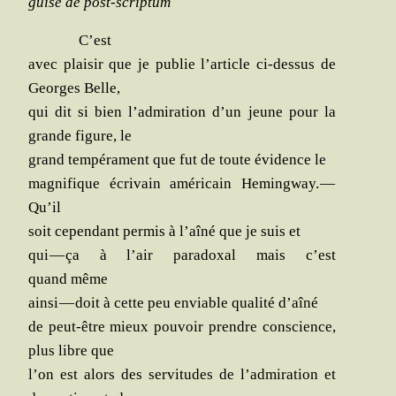
guise de post-scriptum
C’est
avec plai­sir que je publie l’article ci-des­sus de
Georges Belle,
qui dit si bien l’admiration d’un jeune pour la
grande figure, le
grand tem­pé­ra­ment que fut de toute évi­dence le
magni­fique écri­vain amé­ri­cain Heming­way. —
Qu’il
soit cepen­dant per­mis à l’aîné que je suis et
qui — ça à l’air para­doxal mais c’est
quand même
ain­si — doit à cette peu enviable qua­li­té d’aîné
de peut-être mieux pou­voir prendre conscience,
plus libre que
l’on est alors des ser­vi­tudes de l’admiration et