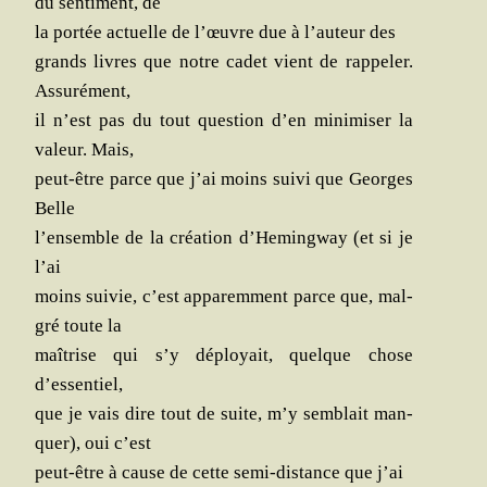
du sen­ti­ment, de
la por­tée actuelle de l’œuvre due à l’auteur des
grands livres que notre cadet vient de rap­pe­ler.
Assurément,
il n’est pas du tout ques­tion d’en mini­mi­ser la
valeur. Mais,
peut-être parce que j’ai moins sui­vi que Georges
Belle
l’ensemble de la créa­tion d’Hemingway (et si je
l’ai
moins sui­vie, c’est appa­rem­ment parce que, mal­
gré toute la
maî­trise qui s’y déployait, quelque chose
d’essentiel,
que je vais dire tout de suite, m’y sem­blait man­
quer), oui c’est
peut-être à cause de cette semi-dis­tance que j’ai