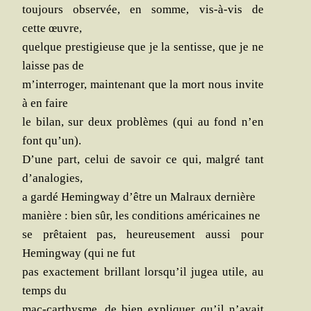
tou­jours obser­vée, en somme, vis-à-vis de
cette œuvre,
quelque pres­ti­gieuse que je la sen­tisse, que je ne
laisse pas de
m’interroger, main­te­nant que la mort nous invite
à en faire
le bilan, sur deux pro­blèmes (qui au fond n’en
font qu’un).
D’une part, celui de savoir ce qui, mal­gré tant
d’analogies,
a gar­dé Heming­way d’être un Mal­raux dernière
manière : bien sûr, les condi­tions amé­ri­caines ne
se prê­taient pas, heu­reu­se­ment aus­si pour
Heming­way (qui ne fut
pas exac­te­ment brillant lorsqu’il jugea utile, au
temps du
mac-car­thysme, de bien expli­quer qu’il n’avait