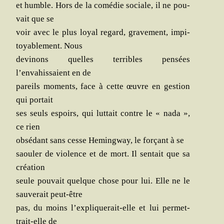
et humble. Hors de la comé­die sociale, il ne pou­
vait que se
voir avec le plus loyal regard, gra­ve­ment, impi­
toya­ble­ment. Nous
devi­nons quelles ter­ribles pen­sées
l’envahissaient en de
pareils moments, face à cette œuvre en ges­tion
qui portait
ses seuls espoirs, qui lut­tait contre le « nada »,
ce rien
obsé­dant sans cesse Heming­way, le for­çant à se
saou­ler de vio­lence et de mort. Il sen­tait que sa
création
seule pou­vait quelque chose pour lui. Elle ne le
sau­ve­rait peut-être
pas, du moins l’expliquerait-elle et lui per­met­
trait-elle de