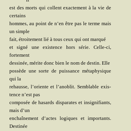
est des morts qui collent exac­te­ment à la vie de
certains
hommes, au point de n’en être pas le terme mais
un simple
fait, étroi­te­ment lié à tous ceux qui ont marqué
et signé une exis­tence hors série. Celle-ci,
fortement
des­si­née, mérite donc bien le nom de des­tin. Elle
pos­sède une sorte de puis­sance méta­phy­sique
qui la
rehausse, l’oriente et l’anoblit. Sem­blable exis­
tence n’est pas
com­po­sée de hasards dis­pa­rates et insi­gni­fiants,
mais d’un
enchaî­ne­ment d’actes logiques et impor­tants.
Destinée