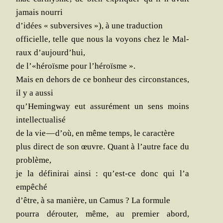
jamais nourri
d’idées « sub­ver­sives »), à une traduction
offi­cielle, telle que nous la voyons chez le Mal­
raux d’aujourd’hui,
de l’«héroïsme pour l’héroïsme ».
Mais en dehors de ce bon­heur des cir­cons­tances,
il y a aussi
qu’Hemingway eut assu­ré­ment un sens moins
intellectualisé
de la vie — d’où, en même temps, le caractère
plus direct de son œuvre. Quant à l’autre face du
problème,
je la défi­ni­rai ain­si : qu’est-ce donc qui l’a
empêché
d’être, à sa manière, un Camus ? La formule
pour­ra dérou­ter, même, au pre­mier abord,