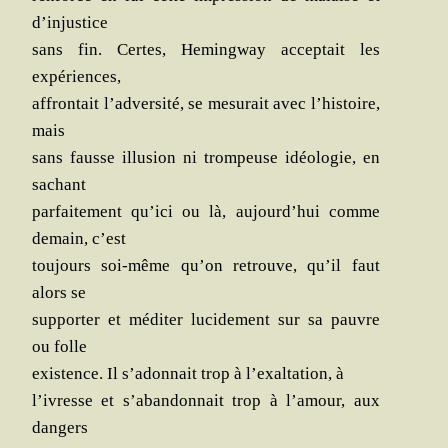
d’injustice
sans fin. Certes, Heming­way accep­tait les
expériences,
affron­tait l’adversité, se mesu­rait avec l’histoire,
mais
sans fausse illu­sion ni trom­peuse idéo­lo­gie, en
sachant
par­fai­te­ment qu’ici ou là, aujourd’hui comme
demain, c’est
tou­jours soi-même qu’on retrouve, qu’il faut
alors se
sup­por­ter et médi­ter luci­de­ment sur sa pauvre
ou folle
exis­tence. Il s’adonnait trop à l’exaltation, à
l’ivresse et s’abandonnait trop à l’amour, aux
dangers