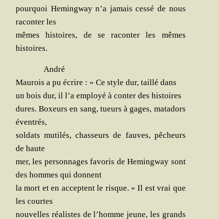
pour­quoi Heming­way n’a jamais ces­sé de nous
racon­ter les
mêmes his­toires, de se racon­ter les mêmes
histoires.
André
Mau­rois a pu écrire : « Ce style dur, taillé dans
un bois dur, il l’a employé à conter des histoires
dures. Boxeurs en sang, tueurs à gages, mata­dors
éventrés,
sol­dats muti­lés, chas­seurs de fauves, pêcheurs
de haute
mer, les per­son­nages favo­ris de Heming­way sont
des hommes qui donnent
la mort et en acceptent le risque. » Il est vrai que
les courtes
nou­velles réa­listes de l’homme jeune, les grands