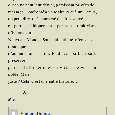
qu’on ne peut leur dénier, paraissent pri­vées de
mes­sage. Confron­té à un Mal­raux et à un Camus,
on peut dire, qu’il aura été à la fois sauvé
et per­du — éthi­que­ment — par son pri­mi­ti­visme
d’homme du
Nou­veau Monde. Son authen­ti­ci­té n’en a sans
doute que
d’autant moins per­du. Et d’avoir si bien su la
préserver
per­met d’affirmer que son « code de vie » fut
noble. Mais
juste ? Cela, c’est une autre histoire…
J.
P. S.
Vincent Dubuc