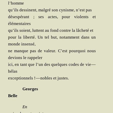
l’homme
qu’ils des­sinent, mal­gré son cynisme, n’est pas
déses­pé­rant ; ses actes, pour vio­lents et
élémentaires
qu’ils soient, luttent au fond contre la lâche­té et
pour la liber­té. Un tel but, notam­ment dans un
monde insensé,
ne manque pas de valeur. C’est pour­quoi nous
devions le rappeler
ici, en tant que l’un des quelques codes de vie —
hélas
excep­tion­nels ! — nobles et justes.
Georges
Belle
En