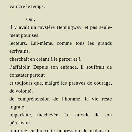
vaincre le temps.
Oui,
il y avait un mys­tère Heming­way, et pas seule­
ment pour ses
lec­teurs. Lui-même, comme tous les grands
écrivains,
cher­chait en créant à le per­cer et à
l’affaiblir. Depuis son enfance, il souf­frait de
consta­ter partout
et tou­jours que, mal­gré les preuves de cou­rage,
de volonté,
de com­pré­hen­sion de l’homme, la vie reste
ingrate,
impar­faite, inache­vée. Le sui­cide de son
père avait
ren­for­cé en lui cette impres­sion de malaise et