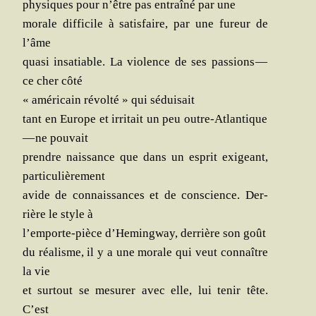
phy­siques pour n’être pas entraî­né par une
morale dif­fi­cile à satis­faire, par une fureur de
l’âme
qua­si insa­tiable. La vio­lence de ses pas­sions —
ce cher côté
« amé­ri­cain révol­té » qui séduisait
tant en Europe et irri­tait un peu outre-Atlan­tique
— ne pouvait
prendre nais­sance que dans un esprit exi­geant,
particulièrement
avide de connais­sances et de conscience. Der­
rière le style à
l’emporte-pièce d’Hemingway, der­rière son goût
du réa­lisme, il y a une morale qui veut connaître
la vie
et sur­tout se mesu­rer avec elle, lui tenir tête.
C’est