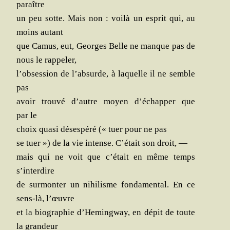
paraître
un peu sotte. Mais non : voi­là un esprit qui, au
moins autant
que Camus, eut, Georges Belle ne manque pas de
nous le rappeler,
l’obsession de l’absurde, à laquelle il ne semble
pas
avoir trou­vé d’autre moyen d’échapper que
par le
choix qua­si déses­pé­ré (« tuer pour ne pas
se tuer ») de la vie intense. C’était son droit, —
mais qui ne voit que c’était en même temps
s’interdire
de sur­mon­ter un nihi­lisme fon­da­men­tal. En ce
sens-là, l’œuvre
et la bio­gra­phie d’Hemingway, en dépit de toute
la grandeur