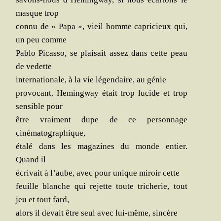
masque trop
connu de « Papa », vieil homme capri­cieux qui,
un peu comme
Pablo Picas­so, se plai­sait assez dans cette peau
de vedette
inter­na­tio­nale, à la vie légen­daire, au génie
pro­vo­cant. Heming­way était trop lucide et trop
sen­sible pour
être vrai­ment dupe de ce per­son­nage
cinématographique,
éta­lé dans les maga­zines du monde entier.
Quand il
écri­vait à l’aube, avec pour unique miroir cette
feuille blanche qui rejette toute tri­che­rie, tout
jeu et tout fard,
alors il devait être seul avec lui-même, sincère