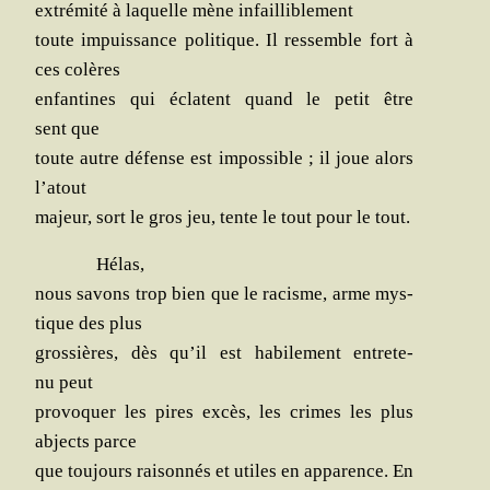
extré­mi­té à laquelle mène infailliblement
toute impuis­sance poli­tique. Il res­semble fort à
ces colères
enfan­tines qui éclatent quand le petit être
sent que
toute autre défense est impos­sible ; il joue alors
l’atout
majeur, sort le gros jeu, tente le tout pour le tout.
Hélas,
nous savons trop bien que le racisme, arme mys­
tique des plus
gros­sières, dès qu’il est habi­le­ment entre­te­
nu peut
pro­vo­quer les pires excès, les crimes les plus
abjects parce
que tou­jours rai­son­nés et utiles en appa­rence. En