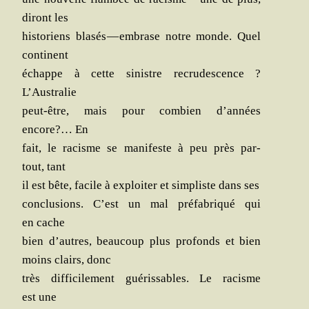
diront les
his­to­riens bla­sés — embrase notre monde. Quel
continent
échappe à cette sinistre recru­des­cence ?
L’Australie
peut-être, mais pour com­bien d’années
encore?… En
fait, le racisme se mani­feste à peu près par­
tout, tant
il est bête, facile à exploi­ter et sim­pliste dans ses
conclu­sions. C’est un mal pré­fa­bri­qué qui
en cache
bien d’autres, beau­coup plus pro­fonds et bien
moins clairs, donc
très dif­fi­ci­le­ment gué­ris­sables. Le racisme
est une