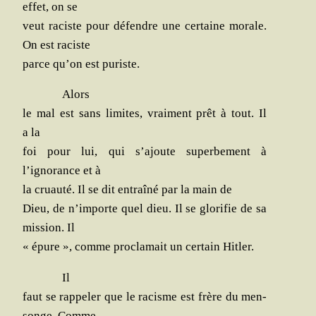
effet, on se
veut raciste pour défendre une cer­taine morale.
On est raciste
parce qu’on est puriste.
Alors
le mal est sans limites, vrai­ment prêt à tout. Il
a la
foi pour lui, qui s’ajoute super­be­ment à
l’ignorance et à
la cruau­té. Il se dit entraî­né par la main de
Dieu, de n’importe quel dieu. Il se glo­ri­fie de sa
mis­sion. Il
« épure », comme pro­cla­mait un cer­tain Hitler.
Il
faut se rap­pe­ler que le racisme est frère du men­
songe. Comme