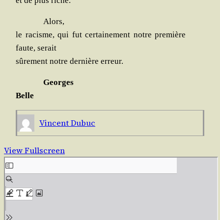
et de plus riche.
Alors,
le racisme, qui fut cer­tai­ne­ment notre pre­mière
faute, serait
sûre­ment notre der­nière erreur.
Georges
Belle
Vincent Dubuc
View Fullscreen