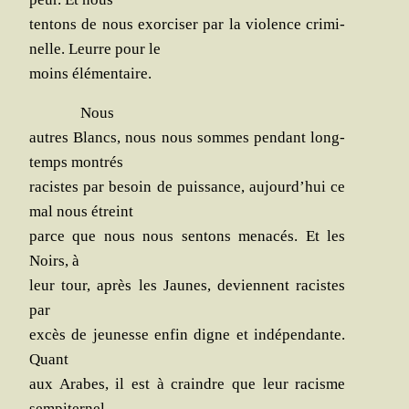
ten­tons de nous exor­ci­ser par la vio­lence cri­mi­
nelle. Leurre pour le
moins élémentaire.
Nous
autres Blancs, nous nous sommes pen­dant long­
temps montrés
racistes par besoin de puis­sance, aujourd’hui ce
mal nous étreint
parce que nous nous sen­tons mena­cés. Et les
Noirs, à
leur
tour, après les Jaunes, deviennent racistes
par
excès de jeu­nesse enfin digne et indé­pen­dante.
Quant
aux Arabes, il est à craindre que leur racisme
sempiternel,