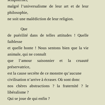
mal­gré l’universalisme de leur art et de leur
philosophie,
ne soit une malé­dic­tion de leur religion.
Que
de pué­ri­li­té dans de telles atti­tudes ! Quelle
faiblesse
et quelle honte ! Nous sen­tons bien que la vie
ani­male, qui ne connaît
que l’amour sai­son­nier et la cruau­té
préservatrice,
est la cause se­crète de ce monstre qu’aucune
civi­li­sa­tion n’arrive à écra­ser. Où sont donc
nos chères abs­trac­tions ? la fra­ter­ni­té ? le
libéralisme ?
Qui se joue de qui enfin ?