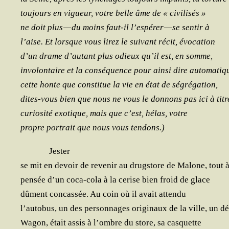
tou­jours en vigueur, votre belle âme de « civilisés »
ne doit plus — du moins faut-il l’espérer — se sen­tir à
l’aise. Et lorsque vous lirez le sui­vant récit, évocation
d’un drame d’autant plus odieux qu’il est, en somme,
invo­lon­taire et la consé­quence pour ain­si dire auto­ma­ti
cette honte que consti­tue la vie en état de ségrégation,
dites-vous bien que nous ne vous le don­nons pas ici à titr
curio­si­té exo­tique, mais que c’est, hélas, votre
propre por­trait que nous vous tendons.)
Jes­ter
se mit en devoir de reve­nir au drug­store de Malone, tout à
pen­sée d’un coca-cola à la cerise bien froid de glace
dûment concas­sée. Au coin où il avait attendu
l’autobus, un des per­son­nages ori­gi­naux de la ville, un
Wagon, était assis à l’ombre du store, sa casquette