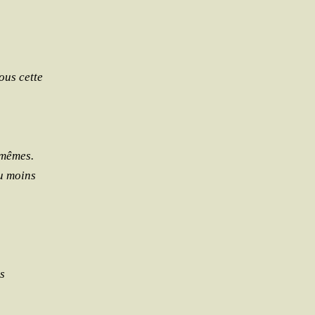
sous cette
-mêmes.
ou moins
s