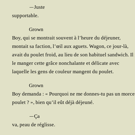
—
Juste
supportable.
Grown
Boy, qui se mon­trait sou­vent à l’heure du déjeuner,
mon­tait sa fac­tion, l’œil aux aguets. Wagon, ce jour-là,
avait du pou­let froid, au lieu de son habi­tuel sand­wich. Il 
le man­ger cette grâce non­cha­lante et déli­cate avec
laquelle les gens de cou­leur mangent du poulet.
Grown
Boy deman­da : « Pour­quoi ne me donnes-tu pas un mor­c
pou­let ? », bien qu’il eût déjà déjeuné.
—
Ça
va, peau de réglisse.