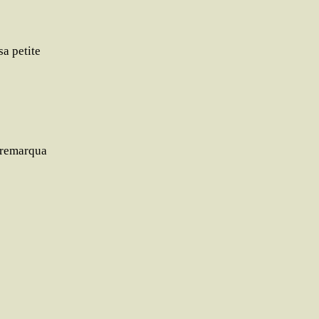
a petite
e
l remarqua