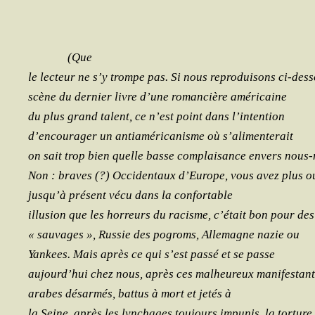
(Que
le lec­teur ne s’y trompe pas. Si nous repro­dui­sons ci-des­
scène du der­nier livre d’une roman­cière américaine
du plus grand talent, ce n’est point dans l’intention
d’encourager un anti­amé­ri­ca­nisme où s’alimenterait
on sait trop bien quelle basse com­plai­sance envers nous
Non : braves (?) Occi­den­taux d’Europe, vous avez plus 
jusqu’à pré­sent vécu dans la confortable
illu­sion que les hor­reurs du racisme, c’était bon pour des
« sau­vages », Rus­sie des pogroms, Alle­magne nazie ou
Yan­kees. Mais après ce qui s’est pas­sé et se passe
aujourd’hui chez nous, après ces mal­heu­reux manifestant
arabes désar­més, bat­tus à mort et jetés à
la Seine, après les lyn­chages tou­jours impu­nis, la torture