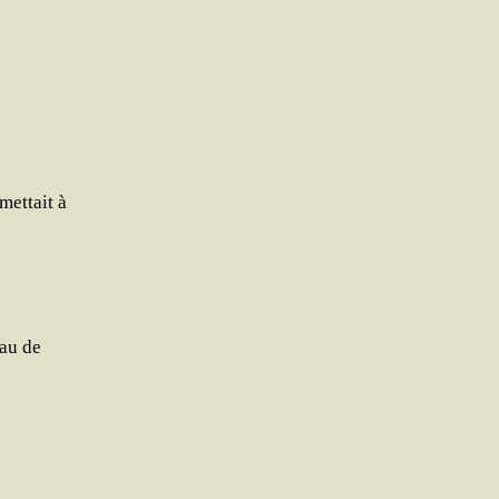
met­tait à
eau de