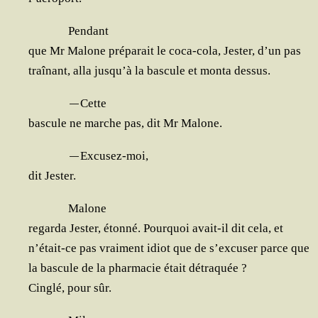
Pen­dant
que Mr Malone pré­pa­rait le coca-cola, Jes­ter, d’un pas
traî­nant, alla jusqu’à la bas­cule et mon­ta dessus.
—
Cette
bas­cule ne marche pas, dit Mr Malone.
—
Excu­sez-moi,
dit Jester.
Malone
regar­da Jes­ter, éton­né. Pour­quoi avait-il dit cela, et
n’était-ce pas vrai­ment idiot que de s’excuser parce que
la bas­cule de la phar­ma­cie était détraquée ?
Cin­glé, pour sûr.