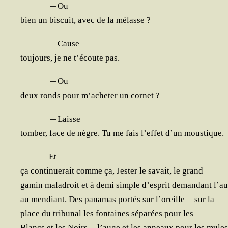
—
Ou
bien un bis­cuit, avec de la mélasse ?
—
Cause
tou­jours, je ne t’écoute pas.
—
Ou
deux ronds pour m’acheter un cornet ?
—
Laisse
tom­ber, face de nègre. Tu me fais l’effet d’un moustique.
Et
ça conti­nue­rait comme ça, Jes­ter le savait, le grand
gamin mal­adroit et à demi simple d’esprit deman­dant l’
au men­diant. Des pana­mas por­tés sur l’oreille — sur la
place du tri­bu­nal les fon­taines sépa­rées pour les
Blancs et les Noirs — l’auge et les anneaux pour les mule