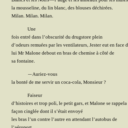
la mous­se­line, du lin blanc, des blouses déchirées.
Milan. Milan. Milan.
Une
fois entré dans l’obscurité du drug­store plein
d’odeurs remuées par les ven­ti­la­teurs, Jes­ter eut en face 
lui Mr Malone debout en bras de che­mise à côté de
sa fontaine.
—
Auriez-vous
la bon­té de me ser­vir un coca-cola, Monsieur ?
Fai­seur
d’histoires et trop poli, le petit gars, et Malone se rap­pe­la
façon cin­glée dont il s’était envoyé
les bras l’un contre l’autre en atten­dant l’autobus de
l’aéroport.