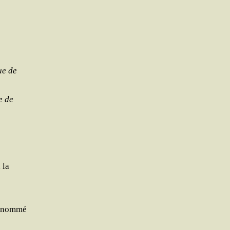
que de
e de
 la
 dénommé