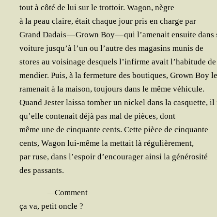
tout à côté de lui sur le trot­toir. Wagon, nègre
à la peau claire, était chaque jour pris en charge par
Grand Dadais — Grown Boy — qui l’amenait ensuite dans s
voi­ture jusqu’à l’un ou l’autre des maga­sins munis de
stores au voi­si­nage des­quels l’infirme avait l’habitude de
men­dier. Puis, à la fer­me­ture des bou­tiques, Grown Boy l
rame­nait à la mai­son, tou­jours dans le même véhicule.
Quand Jes­ter lais­sa tom­ber un nickel dans la cas­quette, i
qu’elle conte­nait déjà pas mal de pièces, dont
même une de cin­quante cents. Cette pièce de cinquante
cents, Wagon lui-même la met­tait là régulièrement,
par ruse, dans l’espoir d’encourager ain­si la générosité
des passants.
—
Com­ment
ça va, petit oncle ?