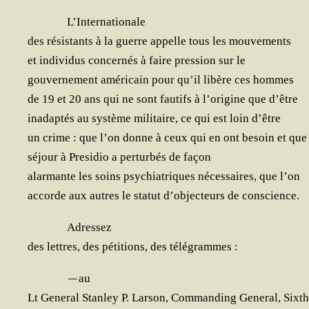
L’Internationale
des résis­tants à la guerre appelle tous les mouvements
et indi­vi­dus concer­nés à faire pres­sion sur le
gou­ver­ne­ment amé­ri­cain pour qu’il libère ces hommes
de 19 et 20 ans qui ne sont fau­tifs à l’origine que d’être
inadap­tés au sys­tème mili­taire, ce qui est loin d’être
un crime : que l’on donne à ceux qui en ont besoin et que 
séjour à Pre­si­dio a per­tur­bés de façon
alar­mante les soins psy­chia­triques néces­saires, que l’on
accorde aux autres le sta­tut d’objecteurs de conscience.
Adres­sez
des lettres, des péti­tions, des télégrammes :
—
au
Lt Gene­ral Stan­ley P. Lar­son, Com­man­ding Gene­ral, Sixt