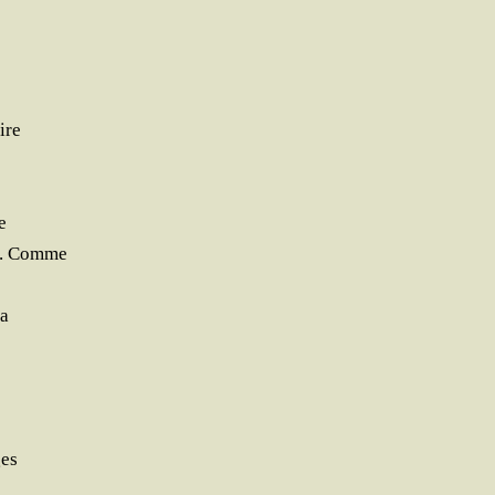
ire
e
ail. Comme
la
ges