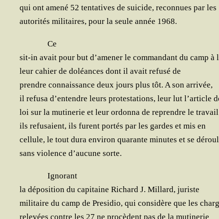
qui ont ame­né 52 ten­ta­tives de sui­cide, recon­nues par les
auto­ri­tés mili­taires, pour la seule année 1968.
Ce
sit-in avait pour but d’amener le com­man­dant du camp à l
leur cahier de doléances dont il avait refu­sé de
prendre connais­sance deux jours plus tôt. A son arrivée,
il refu­sa d’entendre leurs pro­tes­ta­tions, leur lut l’article d
loi sur la muti­ne­rie et leur ordon­na de reprendre le tra­v
ils refu­saient, ils furent por­tés par les gardes et mis en
cel­lule, le tout dura envi­ron qua­rante minutes et se dérou
sans vio­lence d’aucune sorte.
Igno­rant
la dépo­si­tion du capi­taine Richard J. Mil­lard, juriste
mili­taire du camp de Pre­si­dio, qui consi­dère que les char
rele­vées contre les 27 ne pro­cèdent pas de la mutinerie