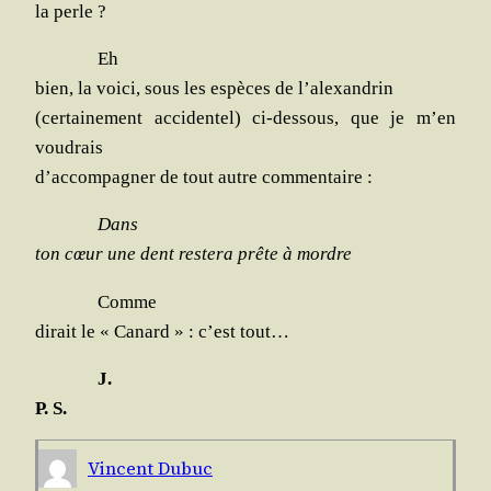
la perle ?
Eh
bien, la voi­ci, sous les espèces de l’alexandrin
(cer­tai­ne­ment acci­den­tel) ci-des­sous, que je m’en
voudrais
d’accompagner de tout autre commentaire :
Dans
ton cœur une dent res­te­ra prête à mordre
Comme
dirait le « Canard » : c’est tout…
J.
P. S.
Vincent Dubuc