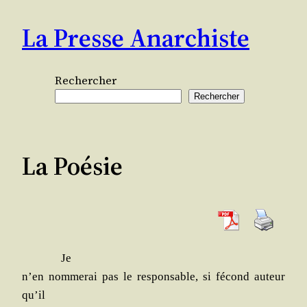
Aller
La Presse Anarchiste
au
contenu
Rechercher
Rechercher
La Poésie
Je
n’en nom­me­rai pas le res­pon­sable, si fécond auteur
qu’il