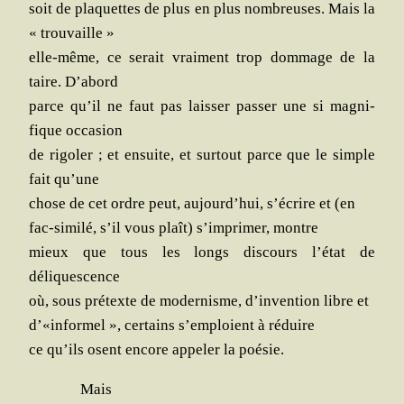
soit de pla­quettes de plus en plus nom­breuses. Mais la
« trouvaille »
elle-même, ce serait vrai­ment trop dom­mage de la
taire. D’abord
parce qu’il ne faut pas lais­ser pas­ser une si magni­
fique occasion
de rigo­ler ; et ensuite, et sur­tout parce que le simple
fait qu’une
chose de cet ordre peut, aujourd’hui, s’écrire et (en
fac-simi­lé, s’il vous plaît) s’imprimer, montre
mieux que tous les longs dis­cours l’état de
déliquescence
où, sous pré­texte de moder­nisme, d’invention libre et
d’«informel », cer­tains s’emploient à réduire
ce qu’ils osent encore appe­ler la poésie.
Mais