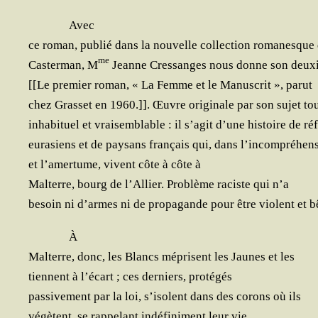
Avec
ce roman, publié dans la nou­velle col­lec­tion roma­nesque
me
Cas­ter­man, M
Jeanne Cres­sanges nous donne son deux
[[Le pre­mier roman, « La Femme et le Manus­crit », parut
chez Gras­set en 1960.]]. Œuvre ori­gi­nale par son sujet t
inha­bi­tuel et vrai­sem­blable : il s’agit d’une his­toire de r
eur­asiens et de pay­sans fran­çais qui, dans l’incompréhen
et l’amertume, vivent côte à côte à
Mal­terre, bourg de l’Allier. Pro­blème raciste qui n’a
besoin ni d’armes ni de pro­pa­gande pour être violent et b
À
Mal­terre, donc, les Blancs méprisent les Jaunes et les
tiennent à l’écart ; ces der­niers, protégés
pas­si­ve­ment par la loi, s’isolent dans des corons où ils
végètent, se rap­pe­lant indé­fi­ni­ment leur vie