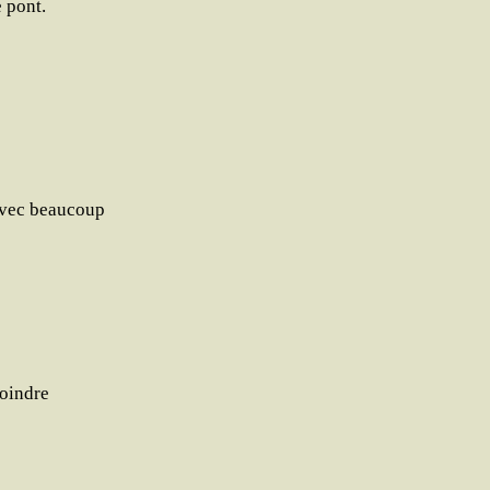
e pont.
 avec beaucoup
moindre