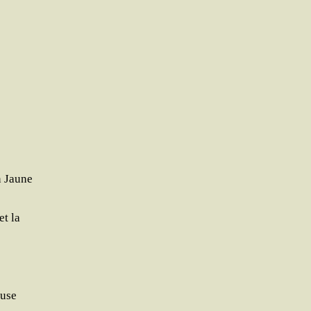
n Jaune
et la
euse