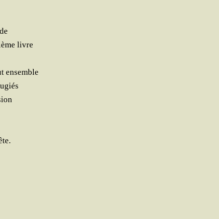
 de
ième livre
out ensemble
éfugiés
sion
ête.