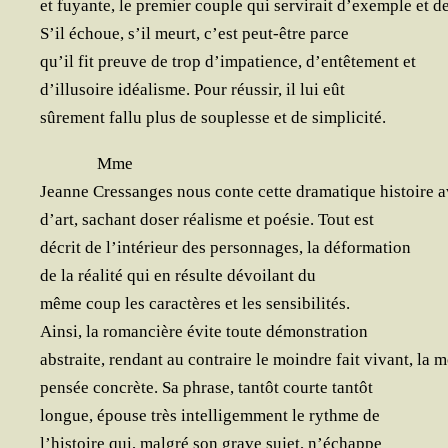
et fuyante, le pre­mier couple qui ser­vi­rait d’exemple et d
S’il échoue, s’il meurt, c’est peut-être parce
qu’il fit preuve de trop d’impatience, d’entêtement et
d’illusoire idéa­lisme. Pour réus­sir, il lui eût
sûre­ment fal­lu plus de sou­plesse et de simplicité.
Mme
Jeanne Cres­sanges nous conte cette dra­ma­tique his­toire
d’art, sachant doser réa­lisme et poé­sie. Tout est
décrit de l’intérieur des per­son­nages, la déformation
de la réa­li­té qui en résulte dévoi­lant du
même coup les carac­tères et les sensibilités.
Ain­si, la roman­cière évite toute démonstration
abs­traite, ren­dant au contraire le moindre fait vivant, la 
pen­sée concrète. Sa phrase, tan­tôt courte tantôt
longue, épouse très intel­li­gem­ment le rythme de
l’histoire qui, mal­gré son grave sujet, n’échappe