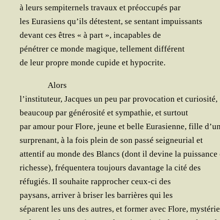
à leurs sem­pi­ter­nels tra­vaux et pré­oc­cu­pés par
les Eur­asiens qu’ils détestent, se sen­tant impuissants
devant ces êtres « à part », inca­pables de
péné­trer ce monde magique, tel­le­ment différent
de leur propre monde cupide et hypocrite.
Alors
l’instituteur, Jacques un peu par pro­vo­ca­tion et curiosité,
beau­coup par géné­ro­si­té et sym­pa­thie, et surtout
par amour pour Flore, jeune et belle Eur­asienne, fille d’u
sur­pre­nant, à la fois plein de son pas­sé sei­gneu­rial et
atten­tif au monde des Blancs (dont il devine la puis­sance 
richesse), fré­quen­te­ra tou­jours davan­tage la cité des
réfu­giés. Il sou­haite rap­pro­cher
ceux-ci des
pay­sans, arri­ver à bri­ser les bar­rières qui les
séparent les uns des autres, et for­mer avec Flore, mystéri