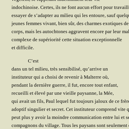
indo­chi­noise. Certes, ils ne font aucun effort pour travaill
essayer de s’adapter au milieu qui les entoure, sauf quelq
jeunes femmes vivant, bien sûr, des charmes exo­tiques de
corps, mais les autoch­tones aggravent encore par leur ma
com­plexe de supé­rio­ri­té cette situa­tion exceptionnelle
et difficile.
C’est
dans un tel milieu, très sen­si­bi­li­sé, qu’arrive un
ins­ti­tu­teur qui a choi­si de reve­nir à Mal­terre où,
pen­dant la der­nière guerre, il fut, encore tout enfant,
recueilli et éle­vé par une vieille pay­sanne, la Mée,
qui avait un fils, Paul lequel fut tou­jours jaloux de ce frèr
adop­tif sin­gu­lier et secret. Cet ins­ti­tu­teur com­prend vite 
peut plus y avoir la moindre com­mu­ni­ca­tion entre lui et 
com­pa­gnons du vil­lage. Tous les pay­sans sont seule­men