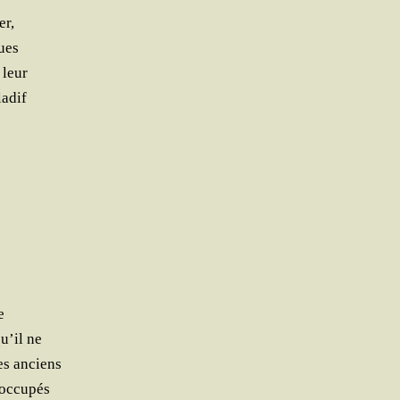
er,
ues
 leur
ladif
e
qu’il ne
ses anciens
t occupés