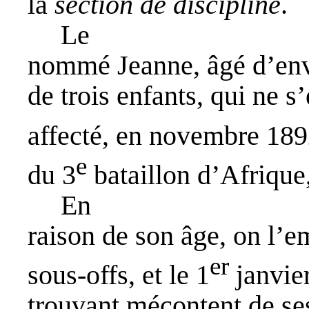
la
section de discipline
.
Le
nommé Jeanne, âgé d’envi
de trois enfants, qui ne s’
affecté, en novembre 1892
e
du 3
bataillon d’Afrique
En
raison de son âge, on l’e
er
sous-offs, et le 1
janvier
trouvant mécontent de ses 