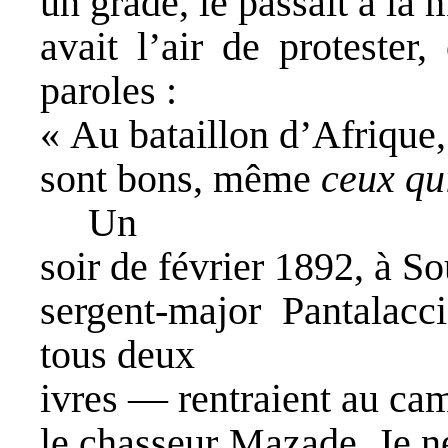
un gradé, le passait à la m
avait l’air de protester
paroles :
« Au bataillon d’Afrique,
sont bons, même
ceux qu
Un
soir de février 1892, à S
sergent-major Pantalacc
tous deux
ivres — rentraient au camp
le chasseur Mazade. Je ne