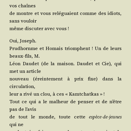
vos chaînes
de montre et vous relé­guaient comme des idiots,
sans vouloir
même dis­cu­ter avec vous !
Oui, Joseph.
Prud­hornme et Homais triomphent ! Un de leurs
beaux-fils, M.
Léon Dau­det (de la mai­son. Dau­det et Cie), qui
met un article
nou­veau (érein­te­ment à prix fixe) dans la
circulation,
leur a rivé un clou, à ces « Kamtchatkas » !
Tout ce qui a le mal­heur de pen­ser et de n’être
pas de l’avis
de tout le monde, toute cette
espèce-de-jeunes
qui ne