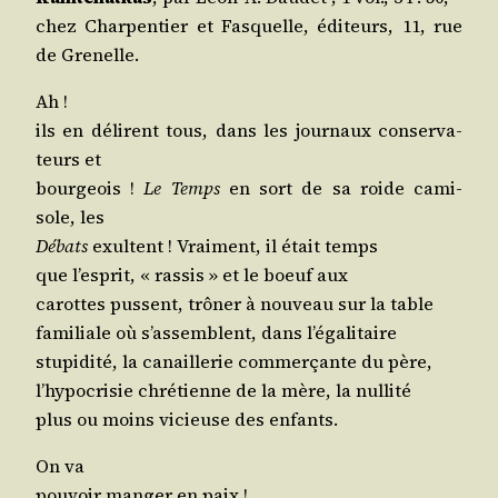
chez Char­pen­tier et Fas­quelle, édi­teurs, 11, rue
de Grenelle.
Ah !
ils en délirent tous, dans les jour­naux conser­va­
teurs et
bour­geois !
Le Temps
en sort de sa roide cami­
sole, les
Débats
exultent ! Vrai­ment, il était temps
que l’esprit, « ras­sis » et le boeuf aux
carottes pussent, trô­ner à nou­veau sur la table
fami­liale où s’assemblent, dans l’égalitaire
stu­pi­di­té, la canaille­rie com­mer­çante du père,
l’hypocrisie chré­tienne de la mère, la nullité
plus ou moins vicieuse des enfants.
On va
pou­voir man­ger en paix !