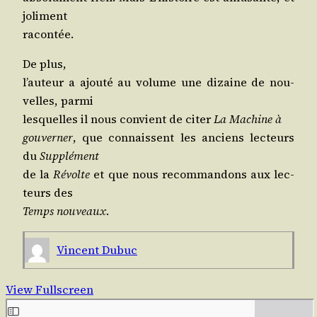
joliment
racontée.
De plus,
l’auteur a ajou­té au volume une dizaine de nou­
velles, parmi
les­quelles il nous convient de citer
La Machine à
gou­ver­ner
, que connaissent les anciens lec­teurs
du
Sup­plé­ment
de la
Révolte
et que nous recom­man­dons aux lec­
teurs des
Temps nou­veaux
.
Vincent Dubuc
View Fullscreen