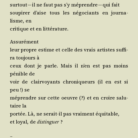
sur­tout — il ne faut pas s’y méprendre — qui fait
sou­pi­rer d’aise tous les négo­ciants en jour­na­
lisme, en
cri­tique et en littérature.
Assurément
leur propre estime et celle des vrais artistes suf­fi­
ra tou­jours à
ceux dont je parle. Mais il n’en est pas moins
pénible de
voir de clair­voyants chro­ni­queurs (il en est si
peu !) se
méprendre sur cette oeuvre (?) et en croire salu­
taire la
por­tée. Là, ne serait-il pas vrai­ment équitable,
et loyal, de
dis­tin­guer
?
_