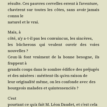
résulte. Ces pauvres cer­velles errent à l’aventure,
cha­virent sur toutes les côtes, sans avoir jamais
connu le
natu­rel et le vrai.
Mais, à
côté, n’y a‑t-il pas les convain­cus, les sincères,
les bûche­rons qui veulent ouvrir des voies
nouvelles ?
Ceux-là font vrai­ment de la bonne besogne, ils
frappent à
grands coups dans le sombre édi­fice des préjugés
et des misères : méritent-ils qu’en rai­son de
leur ori­gi­na­li­té même, on les confonde avec des
bour­geois malades et quintessenciés ?
C’est
pour­tant ce qu’a fait M. Léon Dau­det, et c’est cela