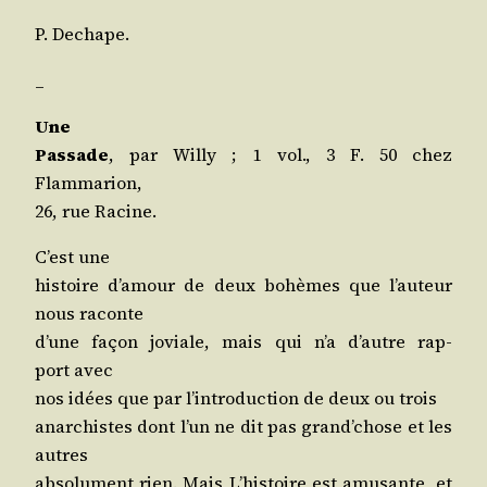
P. Dechape.
_
Une
Pas­sade
, par Willy ; 1 vol., 3 F. 50 chez
Flammarion,
26, rue Racine.
C’est une
his­toire d’amour de deux bohèmes que l’auteur
nous raconte
d’une façon joviale, mais qui n’a d’autre rap­
port avec
nos idées que par l’introduction de deux ou trois
anar­chistes dont l’un ne dit pas grand’chose et les
autres
abso­lu­ment rien. Mais L’histoire est amu­sante, et