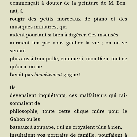
com­men­çait à dou­ter de la pein­ture de M. Bon­
nat, à
rou­gir des petits mor­ceaux de pia­no et des
musiques mili­taires, qui
aident pour­tant si bien à digé­rer. Ces insensés
auraient fini par vous gâcher la vie ; on ne se
sentait
plus aus­si tran­quille, comme si, mon Dieu, tout ce
qu’on a, on ne
l’avait pas
hon­nê­te­ment
gagné !
Ils
deve­naient inquié­tants, ces mal­fai­teurs qui rai­
son­naient de
phi­lo­so­phie, toute cette clique mûre pour le
Gabon ou les
bateaux à sou­pape, qui ne croyaient plus à rien,
insul­taient vos por­traits de famille, pouf­faient à