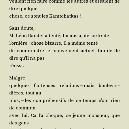
veulent rien faire comme les autres et essaient de
dire quelque
chose, ce sont les Kamtchatkas !
Sans doute,
M. Léon Dau­det a ten­té, lui aus­si, de sor­tir de
l’ornière : chose bizarre, il a même tenté
de com­prendre le mou­ve­ment actuel. Inutile de
dire qu’il n’a pas
réussi.
Malgré
quelques flat­teuses rela­tions — mais bou­le­var­
dières, tout au
plus, — les com­pré­hen­sifs de ce temps n’ont rien
de commun
avec lui. Ca l’a cho­qué, ce jeune mon­sieur, que
des gens