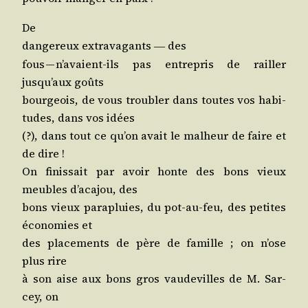
De
dan­ge­reux extra­va­gants
des
―
fous — n’avaient-ils pas entre­pris de railler
jusqu’aux goûts
bour­geois, de vous trou­bler dans toutes vos habi­
tudes, dans vos idées
(?), dans tout ce qu’on avait le mal­heur de faire et
de dire !
On finis­sait par avoir honte des bons vieux
meubles d’acajou, des
bons vieux para­pluies, du pot-au-feu, des petites
éco­no­mies et
des pla­ce­ments de père de famille ; on n’ose
plus rire
à son aise aux bons gros vau­de­villes de M. Sar­
cey, on