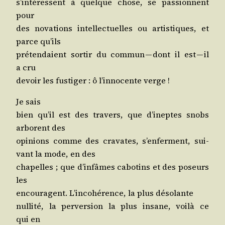
s’intéressent à quelque chose, se pas­sionnent
pour
des nova­tions intel­lec­tuelles ou artis­tiques, et
parce qu’ils
pré­ten­daient sor­tir du com­mun — dont il est — il
a cru
devoir les fus­ti­ger : ô l’innocente verge !
Je sais
bien qu’il est des tra­vers, que d’ineptes snobs
arborent des
opi­nions comme des cra­vates, s’enferment, sui­
vant la mode, en des
cha­pelles ; que d’infâmes cabo­tins et des poseurs
les
encou­ragent. L’incohérence, la plus désolante
nul­li­té, la per­ver­sion la plus insane, voi­là ce
qui en