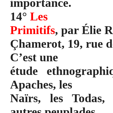
importance.
14°
Les
Primitifs
, par Élie R
Çhamerot, 19, rue d
C’est une
étude ethnographiq
Apaches, les
Naïrs, les Todas,
autres peuplades