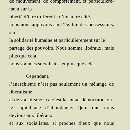
de mou­ve­ment, de com­por­te­ment, et par­ti­cu­liè­re­
ment sur la
liber­té d’être dif­fé­rent ; d’un autre côté,
nous nous appuyons sur l’égalité des pos­ses­sions,
sur
la soli­da­ri­té humaine et par­ti­cu­liè­re­ment sur le
par­tage des pou­voirs. Nous somme libé­raux, mais
plus que cela,
nous sommes socia­listes, et plus que cela.
Cepen­dant,
l’anarchisme n’est pas seule­ment un mélange de
libéralisme
et de socia­lisme ; ça c’est la social-démo­cra­tie, ou
le capi­ta­lisme d’abondance. Quoi que nous
devions aux libéraux
et aux socia­listes, si proches d’eux que nous