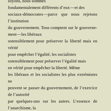
soyons, nous sommes
fon­da­men­ta­le­ment dif­fé­rents d’eux — et des
sociaux-démo­crates — parce que nous reje­tons
l’institution
du gou­ver­ne­ment. Tous comptent sur le gou­ver­ne­
ment — les libéraux
osten­si­ble­ment pour pré­ser­ver la liber­té mais en
vérité
pour empê­cher l’égalité, les socialistes
osten­si­ble­ment pour pré­ser­ver l’égalité mais
en véri­té pour empê­cher la liber­té. Même
les libé­raux et les socia­listes les plus extré­mistes
ne
peuvent se pas­ser du gou­ver­ne­ment, de l’exercice
de l’autorité
par quelques-uns sur les autres. L’essence de
l’anarchisme, la