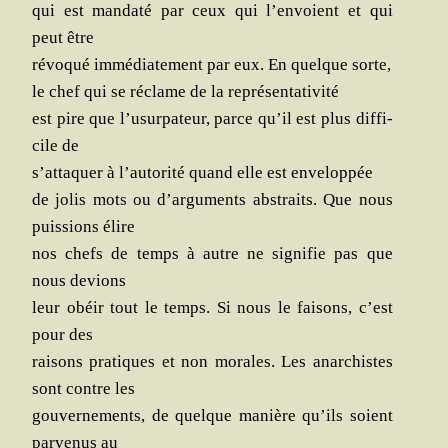
qui est man­da­té par ceux qui l’envoient et qui
peut être
révo­qué immé­dia­te­ment par eux. En quelque sorte,
le chef qui se réclame de la représentativité
est pire que l’usurpateur, parce qu’il est plus dif­fi­
cile de
s’attaquer à l’autorité quand elle est enveloppée
de jolis mots ou d’arguments abs­traits. Que nous
puis­sions élire
nos chefs de temps à autre ne signi­fie pas que
nous devions
leur obéir tout le temps. Si nous le fai­sons, c’est
pour des
rai­sons pra­tiques et non morales. Les anar­chistes
sont contre les
gou­ver­ne­ments, de quelque manière qu’ils soient
par­ve­nus au