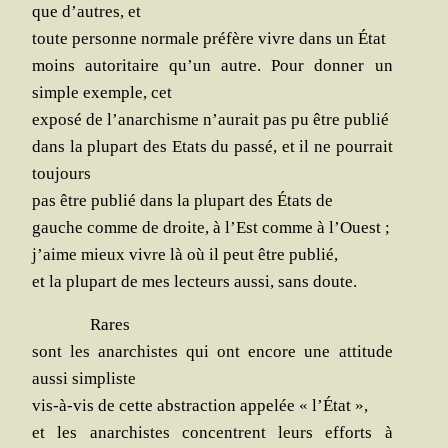
que d’autres, et
toute per­sonne nor­male pré­fère vivre dans un État
moins auto­ri­taire qu’un autre. Pour don­ner un
simple exemple, cet
expo­sé de l’anarchisme n’aurait pas pu être publié
dans la plu­part des Etats du pas­sé, et il ne pour­rait
toujours
pas être publié dans la plu­part des États de
gauche comme de droite, à l’Est comme à l’Ouest ;
j’aime mieux vivre là où il peut être publié,
et la plu­part de mes lec­teurs aus­si, sans doute.
Rares
sont les anar­chistes qui ont encore une atti­tude
aus­si simpliste
vis-à-vis de cette abs­trac­tion appe­lée « l’État »,
et les anar­chistes concentrent leurs efforts à