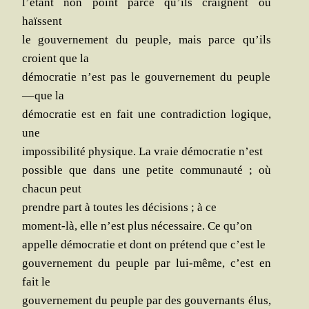
l’étant non point parce qu’ils craignent ou
haïssent
le gou­ver­ne­ment du peuple, mais parce qu’ils
croient que la
démo­cra­tie n’est pas le gou­ver­ne­ment du peuple
— que la
démo­cra­tie est en fait une contra­dic­tion logique,
une
impos­si­bi­li­té phy­sique. La vraie démo­cra­tie n’est
pos­sible que dans une petite com­mu­nau­té ; où
cha­cun peut
prendre part à toutes les déci­sions ; à ce
moment-là, elle n’est plus néces­saire. Ce qu’on
appelle démo­cra­tie et dont on pré­tend que c’est le
gou­ver­ne­ment du peuple par lui-même, c’est en
fait le
gou­ver­ne­ment du peuple par des gou­ver­nants élus,