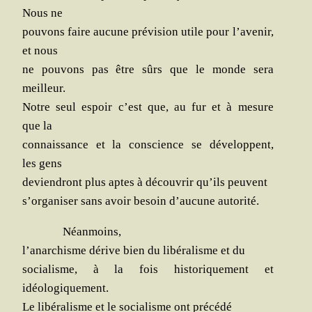
Nous ne
pou­vons faire aucune pré­vi­sion utile pour l’avenir,
et nous
ne pou­vons pas être sûrs que le monde sera
meilleur.
Notre seul espoir c’est que, au fur et à mesure
que la
connais­sance et la conscience se déve­loppent,
les gens
devien­dront plus aptes à décou­vrir qu’ils peuvent
s’organiser sans avoir besoin d’aucune autorité.
Néan­moins,
l’anarchisme dérive bien du libé­ra­lisme et du
socia­lisme, à la fois his­to­ri­que­ment et
idéologiquement.
Le libé­ra­lisme et le socia­lisme ont précédé