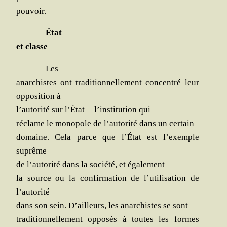
pouvoir.
État
et classe
Les
anar­chistes ont tra­di­tion­nel­le­ment concen­tré leur
oppo­si­tion à
l’autorité sur l’État — l’institution qui
réclame le mono­pole de l’autorité dans un certain
domaine. Cela parce que l’État est l’exemple
suprême
de l’autorité dans la socié­té, et également
la source ou la confir­ma­tion de l’utilisation de
l’autorité
dans son sein. D’ailleurs,
les anar­chistes se sont
tra­di­tion­nel­le­ment oppo­sés à toutes les formes