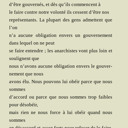
d’être gou­ver­nés, et dès qu’ils com­mencent à
le faire contre notre volon­té ils cessent d’être nos
repré­sen­tants. La plu­part des gens admettent que
l’on
n’a aucune obli­ga­tion envers un gou­ver­ne­ment
dans lequel on ne peut
se faire entendre ; les anar­chistes vont plus loin et
sou­lignent que
nous n’avons aucune obli­ga­tion envers le gou­ver­
ne­ment que nous
avons élu. Nous pou­vons lui obéir parce que nous
sommes
d’accord ou parce que nous sommes trop faibles
pour désobéir,
mais rien ne nous force à lui obéir quand nous
sommes
en désac­cord et assez forts pour refu­ser de le faire.