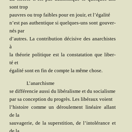
sont trop
pauvres ou trop faibles pour en jouir, et l’égalité
n’est pas authen­tique si quelques-uns sont gou­ver­
nés par
d’autres. La contri­bu­tion déci­sive des anar­chistes
à
la théo­rie poli­tique est la consta­ta­tion que liber­
té et
éga­li­té sont en fin de compte la même chose.
L’anarchisme
se dif­fé­ren­cie aus­si du libé­ra­lisme et du socialisme
par sa concep­tion du pro­grès. Les libé­raux voient
l’histoire comme un dérou­le­ment linéaire allant
de la
sau­va­ge­rie, de la super­sti­tion, de l’intolérance et
de la