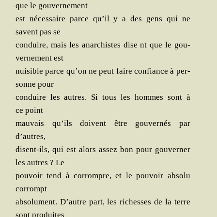
que le gouvernement
est néces­saire parce qu’il y a des gens qui ne
savent pas se
conduire, mais les anar­chistes dise nt que le gou­
ver­ne­ment est
nui­sible parce qu’on ne peut faire confiance à per­
sonne pour
conduire les autres. Si tous les hommes sont à
ce point
mau­vais qu’ils doivent être gou­ver­nés par
d’autres,
disent-ils, qui est alors assez bon pour gou­ver­ner
les autres ? Le
pou­voir tend à cor­rompre, et le pou­voir abso­lu
corrompt
abso­lu­ment. D’autre part, les richesses de la terre
sont produites