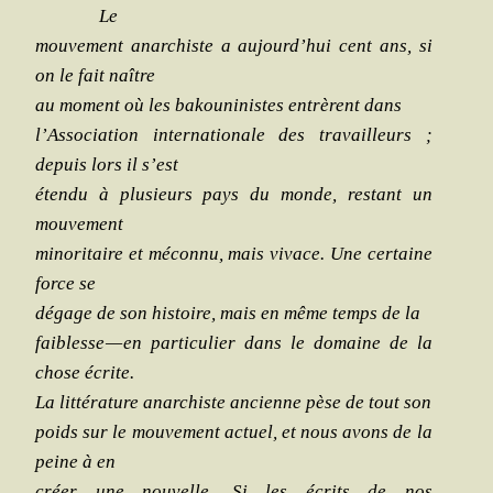
Le
mou­ve­ment anar­chiste a aujourd’hui cent ans, si
on le fait naître
au moment où les bakou­ni­nistes entrèrent dans
l’Association inter­na­tio­nale des tra­vailleurs ;
depuis lors il s’est
éten­du à plu­sieurs pays du monde, res­tant un
mouvement
mino­ri­taire et mécon­nu, mais vivace. Une cer­taine
force se
dégage de son his­toire, mais en même temps de la
fai­blesse — en par­ti­cu­lier dans le domaine de la
chose écrite.
La lit­té­ra­ture anar­chiste ancienne pèse de tout son
poids sur le mou­ve­ment actuel, et nous avons de la
peine à en
créer une nou­velle. Si les écrits de nos