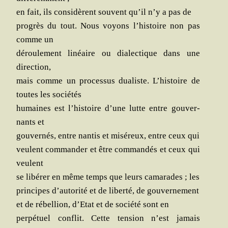
en fait, ils consi­dèrent sou­vent qu’il n’y a pas de
pro­grès du tout. Nous voyons l’histoire non pas
comme un
dérou­le­ment linéaire ou dia­lec­tique dans une
direction,
mais comme un pro­ces­sus dua­liste. L’histoire de
toutes les sociétés
humaines est l’histoire d’une lutte entre gou­ver­
nants et
gou­ver­nés, entre nan­tis et misé­reux, entre ceux qui
veulent com­man­der et être com­man­dés et ceux qui
veulent
se libé­rer en même temps que leurs cama­rades ; les
prin­cipes d’autorité et de liber­té, de gouvernement
et de rébel­lion, d’Etat et de socié­té sont en
per­pé­tuel conflit. Cette ten­sion n’est jamais