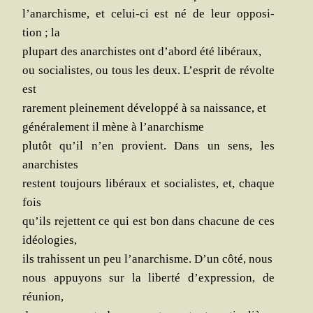
l’anarchisme, et celui-ci est né de leur oppo­si­
tion ; la
plu­part des anar­chistes ont d’abord été libéraux,
ou socia­listes, ou tous les deux. L’esprit de révolte
est
rare­ment plei­ne­ment déve­lop­pé à sa nais­sance, et
géné­ra­le­ment il mène à l’anarchisme
plu­tôt qu’il n’en pro­vient. Dans un sens, les
anarchistes
res­tent tou­jours libé­raux et socia­listes, et, chaque
fois
qu’ils rejettent ce qui est bon dans cha­cune de ces
idéologies,
ils tra­hissent un peu l’anarchisme. D’un côté, nous
nous appuyons sur la liber­té d’expression, de
réunion,