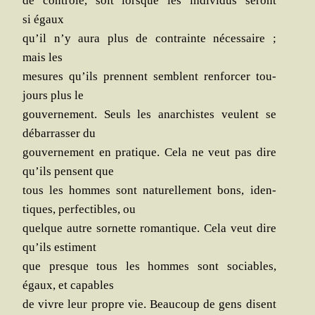
de contrôle, soit lorsque les indi­vi­dus seront
si égaux
qu’il n’y aura plus de contrainte néces­saire ;
mais les
mesures qu’ils prennent semblent ren­for­cer tou­
jours plus le
gou­ver­ne­ment. Seuls les anar­chistes veulent se
débar­ras­ser du
gou­ver­ne­ment en pra­tique. Cela ne veut pas dire
qu’ils pensent que
tous les hommes sont natu­rel­le­ment bons, iden­
tiques, per­fec­tibles, ou
quelque autre sor­nette roman­tique. Cela veut dire
qu’ils estiment
que presque tous les hommes sont sociables,
égaux, et capables
de vivre leur propre vie. Beau­coup de gens disent