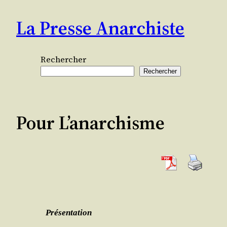
Aller
La Presse Anarchiste
au
contenu
Rechercher
Rechercher
Pour L’anarchisme
Pré­sen­ta­tion