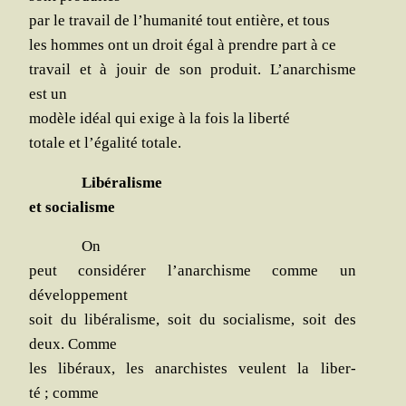
par le tra­vail de l’humanité tout entière, et tous
les hommes ont un droit égal à prendre part à ce
tra­vail et à jouir de son pro­duit. L’anarchisme
est un
modèle idéal qui exige à la fois la liberté
totale et l’égalité totale.
Libé­ra­lisme
et socialisme
On
peut consi­dé­rer l’anarchisme comme un
développement
soit du libé­ra­lisme, soit du socia­lisme, soit des
deux. Comme
les libé­raux, les anar­chistes veulent la liber­
té ; comme