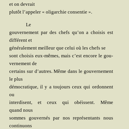
et on devrait
plu­tôt l’appeler « oli­gar­chie consentie ».
Le
gou­ver­ne­ment par des chefs qu’on a choi­sis est
dif­fé­rent et
géné­ra­le­ment meilleur que celui où les chefs se
sont choi­sis eux-mêmes, mais c’est encore le gou­
ver­ne­ment de
cer­tains sur d’autres. Même dans le gou­ver­ne­ment
le plus
démo­cra­tique, il y a tou­jours ceux qui ordonnent
ou
inter­disent, et ceux qui obéissent. Même
quand nous
sommes gou­ver­nés par nos repré­sen­tants nous
continuons