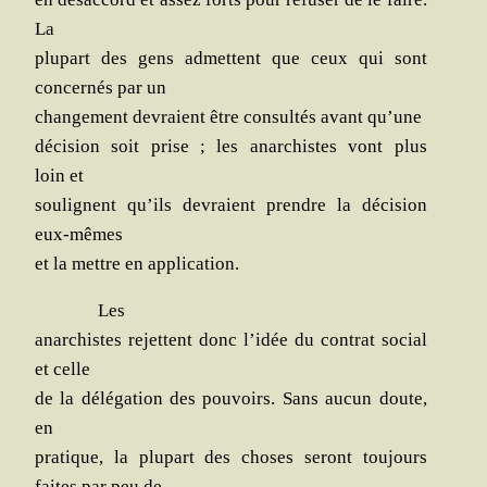
La
plu­part des gens admettent que ceux qui sont
concer­nés par un
chan­ge­ment devraient être consul­tés avant qu’une
déci­sion soit prise ; les anar­chistes vont plus
loin et
sou­lignent qu’ils devraient prendre la déci­sion
eux-mêmes
et la mettre en application.
Les
anar­chistes rejettent donc l’idée du contrat social
et celle
de la délé­ga­tion des pou­voirs. Sans aucun doute,
en
pra­tique, la plu­part des choses seront tou­jours
faites par peu de