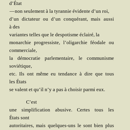
d’État
— non seule­ment à la tyran­nie évi­dente d’un roi,
d’un dic­ta­teur ou d’un conqué­rant, mais aus­si
à des
variantes telles que le des­po­tisme éclai­ré, la
monar­chie pro­gres­siste, l’oligarchie féo­dale ou
commerciale,
la démo­cra­tie par­le­men­taire, le com­mu­nisme
soviétique,
etc. Ils ont même eu ten­dance à dire que tous
les États
se valent et qu’il n’y a pas à choi­sir par­mi eux.
C’est
une sim­pli­fi­ca­tion abu­sive. Certes tous les
États sont
auto­ri­taires, mais quelques-uns le sont bien plus