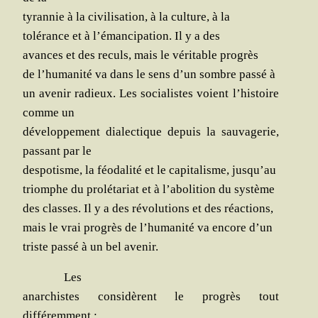
tyran­nie à la civi­li­sa­tion, à la culture, à la
tolé­rance et à l’émancipation. Il y a des
avances et des reculs, mais le
véri­table progrès
de l’humanité va dans le sens d’un sombre pas­sé à
un ave­nir radieux. Les socia­listes voient l’histoire
comme un
déve­lop­pe­ment dia­lec­tique depuis la sau­va­ge­rie,
pas­sant par le
des­po­tisme, la féo­da­li­té et le capi­ta­lisme, jusqu’au
triomphe du pro­lé­ta­riat et à l’abolition du système
des classes. Il y a des révo­lu­tions et des réactions,
mais le vrai pro­grès de l’humanité va encore d’un
triste pas­sé à un bel avenir.
Les
anar­chistes consi­dèrent le pro­grès tout
différemment ;