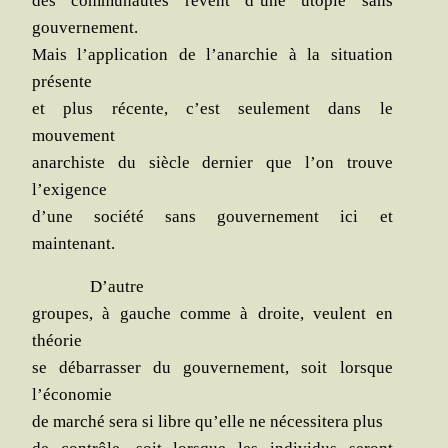
des com­mu­nau­tés rêvent d’une uto­pie sans
gouvernement.
Mais l’application de l’anarchie à la situa­tion
présente
et plus récente, c’est seule­ment dans le
mouvement
anar­chiste du siècle der­nier que l’on trouve
l’exigence
d’une socié­té sans gou­ver­ne­ment ici et
maintenant.
D’autre
groupes, à gauche comme à droite, veulent en
théorie
se débar­ras­ser du gou­ver­ne­ment, soit lorsque
l’économie
de mar­ché sera si libre qu’elle ne néces­si­te­ra plus