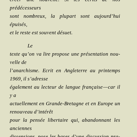
prédécesseurs
sont nom­breux, la plu­part sont aujourd’hui
épuisés,
et le reste est sou­vent désuet.
Le
texte qu’on va lire pro­pose une pré­sen­ta­tion nou­
velle de
l’anarchisme. Ecrit en Angle­terre au prin­temps
1969, il s’adresse
éga­le­ment au lec­teur de langue fran­çaise — car il
y a
actuel­le­ment en Grande-Bre­tagne et en Europe un
renou­veau d’intérêt
pour la pen­sée liber­taire qui, aban­don­nant les
anciennes
dis­sen­sions, pose les bases d’une dis­cus­sion pra­