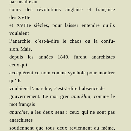
par insulte au
cours des révo­lu­tions anglaise et fran­çaise
des XVIIe
et XVIIIe siècles, pour lais­ser entendre qu’ils
voulaient
l’anarchie, c’est-à-dire le chaos ou la confu­
sion. Mais,
depuis les années 1840, furent anar­chistes
ceux qui
acce­ptèrent ce nom comme sym­bole pour mon­trer
qu’ils
vou­laient l’anarchie, c’est-à-dire l’absence de
gou­ver­ne­ment. Le mot grec
anar­khia,
comme le
mot français
anar­chie,
a les deux sens ; ceux qui ne sont pas
anarchistes
sou­tiennent que tous deux reviennent au même,