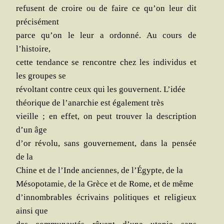
refusent de croire ou de faire ce qu’on leur dit
précisément
parce qu’on le leur a ordon­né. Au cours de
l’histoire,
cette ten­dance se ren­contre chez les indi­vi­dus et
les groupes se
révol­tant contre ceux qui les gou­vernent. L’idée
théo­rique de l’anarchie est éga­le­ment très
vieille ; en effet, on peut trou­ver la des­crip­tion
d’un âge
d’or révo­lu, sans gou­ver­ne­ment, dans la pen­sée
de la
Chine et de l’Inde anciennes, de l’Égypte, de la
Méso­po­ta­mie, de la Grèce et de Rome, et de même
d’innombrables écri­vains poli­tiques et reli­gieux
ain­si que