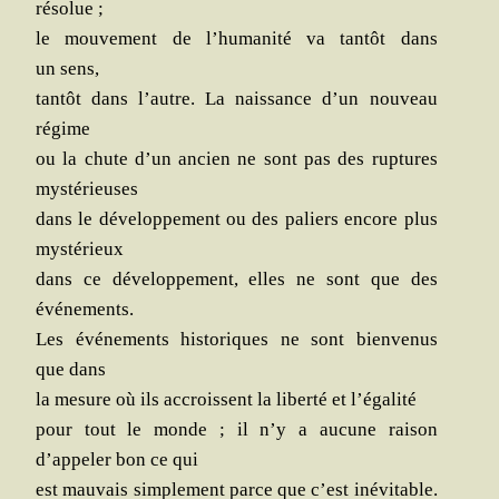
résolue ;
le mou­ve­ment de l’humanité va tan­tôt dans
un sens,
tan­tôt dans l’autre. La nais­sance d’un nou­veau
régime
ou la chute d’un ancien ne sont pas des rup­tures
mystérieuses
dans le déve­lop­pe­ment ou des paliers encore plus
mystérieux
dans ce déve­lop­pe­ment, elles ne sont que des
événements.
Les évé­ne­ments his­to­riques ne sont bien­ve­nus
que dans
la mesure où ils accroissent la liber­té et l’égalité
pour tout le monde ; il n’y a aucune rai­son
d’appeler bon ce qui
est mau­vais sim­ple­ment parce que c’est inévi­table.