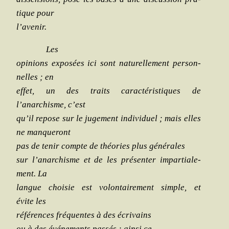
tique pour
l’avenir.
Les
opi­nions expo­sées ici sont natu­rel­le­ment per­son­
nelles ; en
effet, un des traits carac­té­ris­tiques de
l’anarchisme, c’est
qu’il repose sur le juge­ment indi­vi­duel ; mais elles
ne manqueront
pas de tenir compte de théo­ries plus générales
sur l’anarchisme et de les pré­sen­ter impar­tia­le­
ment. La
langue choi­sie est volon­tai­re­ment simple, et
évite les
réfé­rences fré­quentes à des écrivains
ou à des évé­ne­ments pas­sés ; ain­si ce