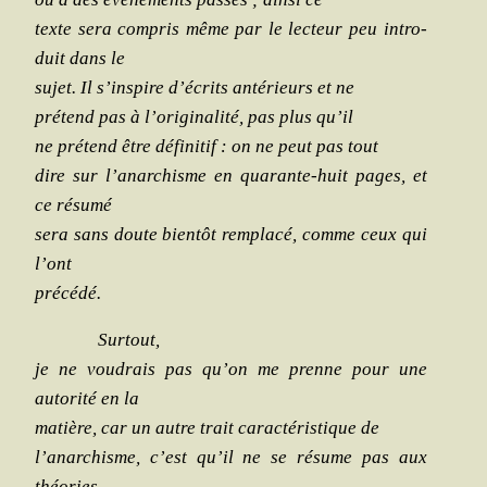
texte sera com­pris même par le lec­teur peu intro­
duit dans le
sujet. Il s’inspire d’écrits anté­rieurs et ne
pré­tend pas à l’originalité, pas plus qu’il
ne pré­tend être défi­ni­tif : on ne peut pas tout
dire sur l’anarchisme en qua­rante-huit pages, et
ce résumé
sera sans doute bien­tôt rem­pla­cé, comme ceux qui
l’ont
précédé.
Sur­tout,
je ne vou­drais pas qu’on me prenne pour une
auto­ri­té en la
matière, car un autre trait carac­té­ris­tique de
l’anarchisme, c’est qu’il ne se résume pas aux
théories