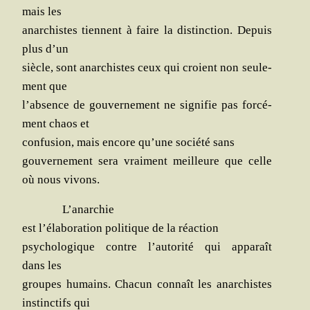
mais les
anar­chistes tiennent à faire la dis­tinc­tion. Depuis
plus d’un
siècle, sont anar­chistes ceux qui croient non seule­
ment que
l’absence de gou­ver­ne­ment ne signi­fie pas for­cé­
ment chaos et
confu­sion, mais encore qu’une socié­té sans
gou­ver­ne­ment sera vrai­ment meilleure que celle
où nous vivons.
L’anarchie
est l’élaboration poli­tique de la réaction
psy­cho­lo­gique contre l’autorité qui appa­raît
dans les
groupes humains. Cha­cun connaît les anar­chistes
ins­tinc­tifs qui