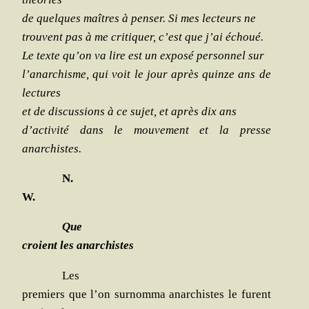
de quelques maîtres à pen­ser. Si mes lec­teurs ne
trouvent pas à me cri­ti­quer, c’est que j’ai échoué.
Le texte qu’on va lire est un expo­sé per­son­nel sur
l’anarchisme, qui voit le jour après quinze ans de
lectures
et de dis­cus­sions à ce sujet, et après dix ans
d’activité dans le mou­ve­ment et la presse
anarchistes.
N.
W.
Que
croient les anarchistes
Les
pre­miers que l’on sur­nom­ma anar­chistes le furent