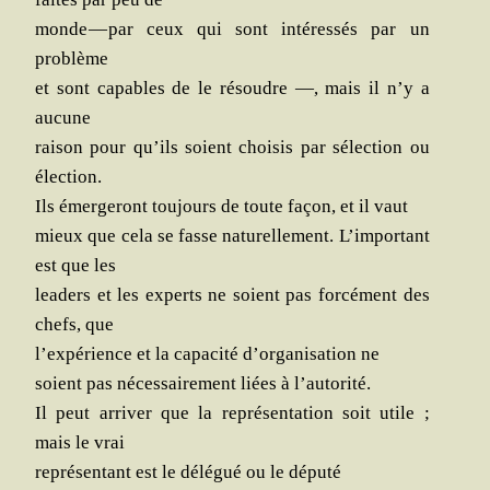
monde — par ceux qui sont inté­res­sés par un
problème
et sont capables de le résoudre —, mais il n’y a
aucune
rai­son pour qu’ils soient choi­sis par sélec­tion ou
élection.
Ils émer­ge­ront tou­jours de toute façon, et il vaut
mieux que cela se fasse natu­rel­le­ment. L’important
est que les
lea­ders et les experts ne soient pas for­cé­ment des
chefs, que
l’expérience et la capa­ci­té d’organisation ne
soient pas néces­sai­re­ment liées à l’autorité.
Il peut arri­ver que la repré­sen­ta­tion soit utile ;
mais le vrai
repré­sen­tant est le délé­gué ou le député