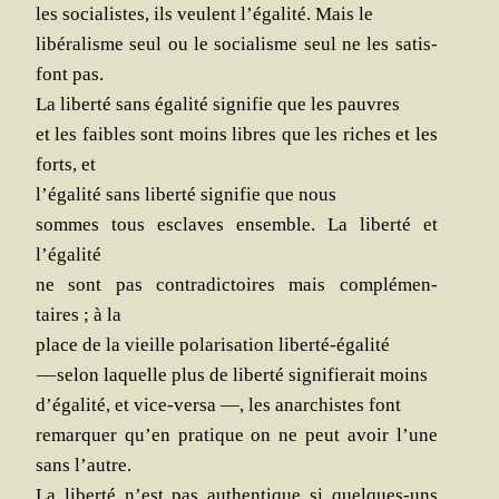
les socia­listes, ils veulent l’égalité. Mais le
libé­ra­lisme seul ou le socia­lisme seul ne les satis­
font pas.
La liber­té sans éga­li­té signi­fie que les pauvres
et les faibles sont moins libres que les riches et les
forts, et
l’égalité sans liber­té signi­fie que nous
sommes tous esclaves ensemble. La liber­té et
l’égalité
ne sont pas contra­dic­toires mais com­plé­men­
taires ; à la
place de la vieille pola­ri­sa­tion liberté-égalité
— selon laquelle plus de liber­té signi­fie­rait moins
d’égalité, et vice-ver­sa —, les anar­chistes font
remar­quer qu’en pra­tique on ne peut avoir l’une
sans l’autre.
La liber­té n’est pas authen­tique si quelques-uns