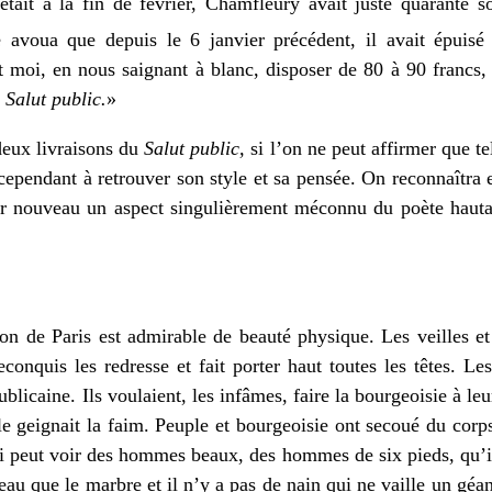
était à la fin de février, Chamfleury avait juste quarante sou
avoua que depuis le 6 janvier précédent, il avait épuisé 
moi, en nous saignant à blanc, disposer de 80 à 90 francs, 
 Salut public.
»
deux livraisons du
Salut public,
si l’on ne peut affirmer que te
cependant à retrouver son style et sa pensée. On reconnaîtra
jour nouveau un aspect singulièrement méconnu du poète haut
on de Paris est admirable de beauté physique. Les veilles et 
econquis les redresse et fait porter haut toutes les têtes. L
ublicaine. Ils voulaient, les infâmes, faire la bourgeoisie à l
 geignait la faim. Peuple et bourgeoisie ont secoué du corp
ui peut voir des hommes beaux, des hommes de six pieds, qu
 beau que le marbre et il n’y a pas de nain qui ne vaille un géan