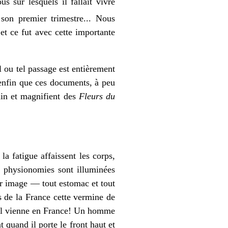
s sur lesquels il fallait vivre
son premier trimestre... Nous
et ce fut avec cette importante
l ou tel passage est entièrement
 enfin que ces documents, à peu
ain et magnifient des
Fleurs du
la fatigue affaissent les corps,
es physionomies sont illuminées
eur image — tout estomac et tout
s de la France cette vermine de
’il vienne en France! Un homme
t quand il porte le front haut et