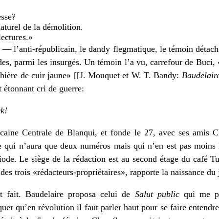
esse?
aturel de la démolition.
lectures.»
 — l’anti-républicain, le dandy flegmatique, le témoin détac
des, parmi les insurgés. Un témoin l’a vu, carrefour de Buci,
chière de cuir jaune» [[J. Mouquet et W. T. Bandy:
Baudelair
t étonnant cri de guerre:
ck!
icaine Centrale de Blanqui, et fonde le 27, avec ses amis
e qui n’aura que deux numéros mais qui n’en est pas moins l
riode. Le siège de la rédaction est au second étage du café T
s trois «rédacteurs-propriétaires», rapporte la naissance du 
ôt fait. Baudelaire proposa celui de
Salut public
qui me pa
uer qu’en révolution il faut parler haut pour se faire entendr