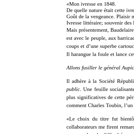
«Mon ivresse en 1848.
De quelle nature était cette ivr
Goût de la vengeance. Plaisir n
Ivresse littéraire; souvenir des 
Mais présentement, Baudelaire
est avec le peuple, aux barrica
coups et d’une superbe cartou
Il harangue la foule et lance ce
Allons fusiller le général Aupi
Il adhère à la Société Républ
public.
Une feuille socialisant
plus significatives de cette pé
comment Charles Toubin, l’un de
«Le choix du titre fut bient
collaborateurs me firent remarq