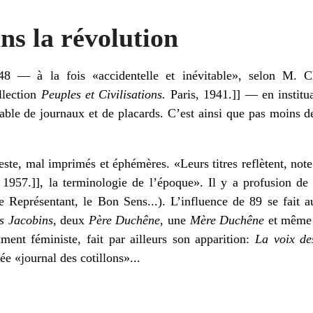
ns la révolution
48 — à la fois «accidentelle et inévitable», selon M. C
llection
Peuples et Civilisations.
Paris, 1941.]] — en institua
rable de journaux et de placards. C’est ainsi que pas moins
ste, mal imprimés et éphémères. «Leurs titres reflètent, no
, 1957.]], la terminologie de l’époque». Il y a profusion d
 Représentant, le Bon Sens...). L’influence de 89 se fait a
s Jacobins,
deux
Père Duchêne
, une
Mère Duchêne
et même
ment féministe, fait par ailleurs son apparition:
La voix d
e «journal des cotillons»...