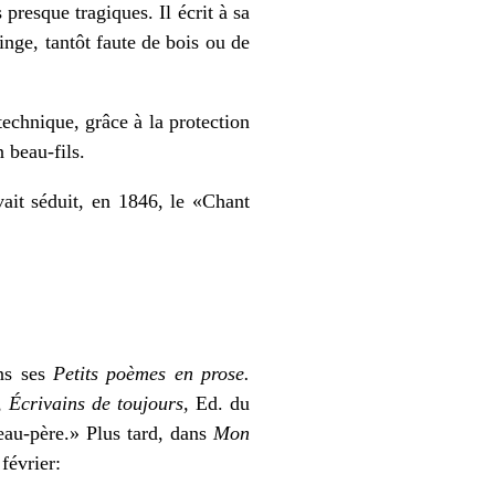
 presque tragiques. Il écrit à sa
 linge, tantôt faute de bois ou de
chnique, grâce à la protection
 beau-fils.
vait séduit, en 1846, le «Chant
ans ses
Petits poèmes en prose.
»,
Écrivains de toujours,
Ed. du
beau-père.» Plus tard, dans
Mon
février: