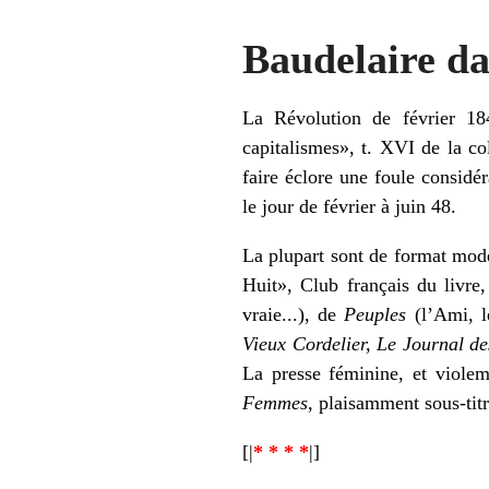
Baudelaire da
La Révolution de février 18
capitalismes», t. XVI de la co
faire éclore une foule considé
le jour de février à juin 48.
La plupart sont de format mode
Huit», Club français du livre
vraie...), de
Peuples
(l’Ami, le
Vieux Cordelier, Le Journal de
La presse féminine, et violem
Femmes,
plaisamment sous-titré
[|
* * * *
|]