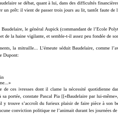
udelaire se débat, quant à lui, dans des difficultés financières
r un prêt: il vient de passer trois jours au lit, tantôt faute de
audelaire, le général Aupick (commandant de l’Ecole Polyte
et de la haine vigilante, et semble-t-il assez peu fondée de son
ments, la mitraille... L’émeute séduit Baudelaire, comme l’a
re Dupont:
in
me...»
e de ces ivresses dont il clame la nécessité quotidienne d
 à sa portée, constate Pascal Pia [[«Baudelaire par lui-même
’il y trouve s’accroît du furieux plaisir de faire pièce à son 
cune conviction politique ne l’animait durant les journées de 