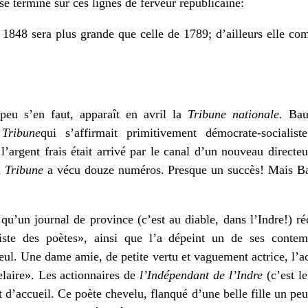
e termine sur ces lignes de ferveur républicaine:
1848 sera plus grande que celle de 1789; d’ailleurs elle co
eu s’en faut, apparaît en avril la
Tribune nationale.
Baud
Tribune
qui s’affirmait primitivement démocrate-sociali
l’argent frais était arrivé par le canal d’un nouveau direct
a
Tribune
a vécu douze numéros. Presque un succès! Mais Baud
d qu’un journal de province (c’est au diable, dans l’Indre!) r
iste des poètes», ainsi que l’a dépeint un de ses conte
ul. Une dame amie, de petite vertu et vaguement actrice, l’ac
ire». Les actionnaires de
l’Indépendant de l’Indre
(c’est le
 d’accueil. Ce poète chevelu, flanqué d’une belle fille un peu