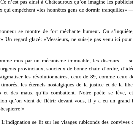
 Ce n’est pas ainsi à Châteauroux qu’on imagine les publiciste
eux qui empêchent «les honnêtes gens de dormir tranquilles» 
d’honneur se montre de fort méchante humeur. On s’inquiète
?» Un regard glacé: «Messieurs, ne suis-je pas venu ici pou
comme mus par un mécanisme immuable, les discours — sou
geois provinciaux, soucieux de bonne chair, d’ordre, d’idée
stigmatiser les révolutionnaires, ceux de 89, comme ceux de
timorés, les éternels nostalgiques de la justice et de la lib
s et des maux qu’ils combattent. Notre poète se lève, et 
tion qu’on vient de flétrir devant vous, il y a eu un grand
bespierre!»
 L’indignation se lit sur les visages rubiconds des convives 