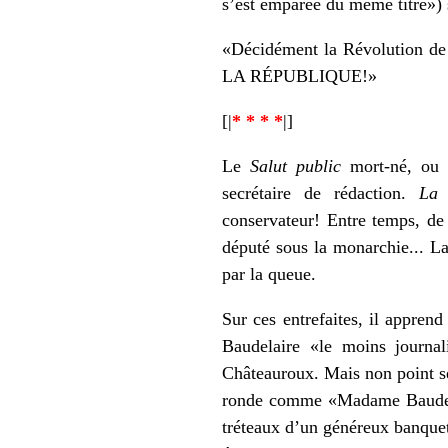
s’est emparée du même titre») s
«Décidément la Révolution de 
LA RÉPUBLIQUE!»
[|
* * * *
|]
Le
Salut public
mort-né, ou p
secrétaire de rédaction.
La 
conservateur! Entre temps, de 
député sous la monarchie... L
par la queue.
Sur ces entrefaites, il appren
Baudelaire «le moins journal
Châteauroux. Mais non point se
ronde comme «Madame Baudela
tréteaux d’un généreux banquet