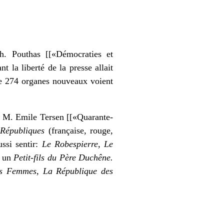
h. Pouthas [[«Démocraties et
nt la liberté de la presse allait
 de 274 organes nouveaux voient
te M. Emile Tersen [[«Quarante-
e
Républiques
(française, rouge,
ussi sentir:
Le Robespierre, Le
 un
Petit-fils du Père Duchêne.
es Femmes, La République des