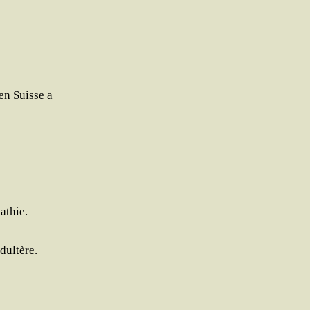
en Suisse a
e
athie.
dultère.