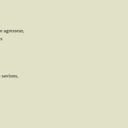
e agresseur,
és
e savions,