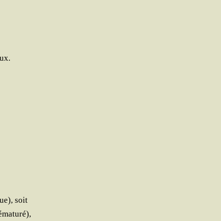
eux.
ue), soit
rématuré),