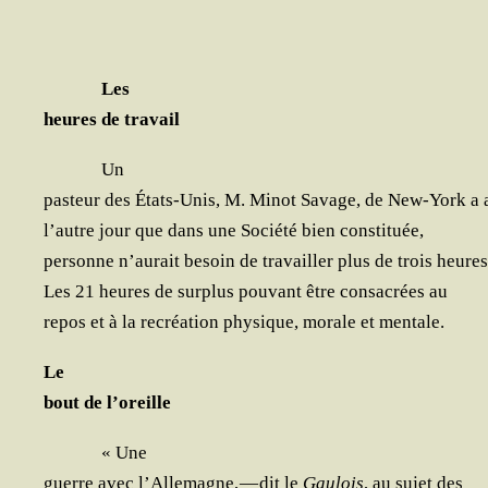
Les
heures de travail
Un
pas­teur des États-Unis, M. Minot Savage, de New-York a 
l’autre jour que dans une Socié­té bien constituée,
per­sonne n’au­rait besoin de tra­vailler plus de trois heures
Les 21 heures de sur­plus pou­vant être consa­crées au
repos et à la recréa­tion phy­sique, morale et mentale.
Le
bout de l’oreille
« Une
guerre avec l’Al­le­magne, — dit le
Gau­lois
, au sujet des