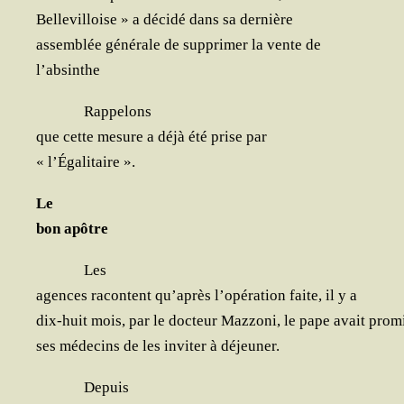
Bel­le­vil­loise » a déci­dé dans sa dernière
assem­blée géné­rale de sup­pri­mer la vente de
l’absinthe
Rap­pe­lons
que cette mesure a déjà été prise par
« l’Égalitaire ».
Le
bon apôtre
Les
agences racontent qu’a­près l’o­pé­ra­tion faite, il y a
dix-huit mois, par le doc­teur Maz­zo­ni, le pape avait pro­m
ses méde­cins de les invi­ter à déjeuner.
Depuis