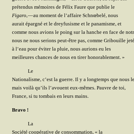
pré­ten­dus mémoires de Félix Faure que publie le
Figa­ro
, — au moment de l’af­faire Schnœ­be­lé, nous
aurait épar­gné et le drey­fu­sisme et le pana­misme, et
comme nous avions le poing sur la hanche en face de notr
nous ne nous serions peut-être pas, comme Gri­bouille jet
à l’eau pour évi­ter la pluie, nous aurions eu les
meilleures chances de nous en tirer honorablement. »
Le
Natio­na­lisme, c’est la guerre. Il y a long­temps que nous l
mais voi­là qu’ils l’a­vouent eux-mêmes. Pauvre de toi,
France, si tu tom­bais en leurs mains.
Bra­vo !
La
Socié­té coopé­ra­tive de consom­ma­tion, « la