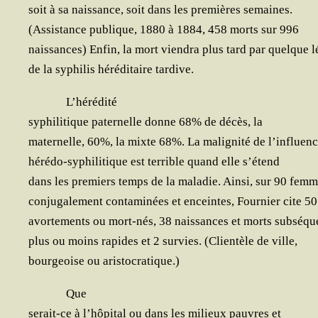
soit à sa nais­sance, soit dans les pre­mières semaines.
(Assis­tance publique, 1880 à 1884, 458 morts sur 996
nais­sances) Enfin, la mort vien­dra plus tard par quelque l
de la syphi­lis héré­di­taire tardive.
L’hé­ré­di­té
syphi­li­tique pater­nelle donne 68% de décès, la
mater­nelle, 60%, la mixte 68%. La mali­gni­té de l’influen
héré­do-syphi­li­tique est ter­rible quand elle s’étend
dans les pre­miers temps de la mala­die. Ain­si, sur 90 fem
conju­ga­le­ment conta­mi­nées et enceintes, Four­nier cite 50
avor­te­ments ou mort-nés, 38 nais­sances et morts subséqu
plus ou moins rapides et 2 sur­vies. (Clien­tèle de ville,
bour­geoise ou aristocratique.)
Que
serait-ce à l’hô­pi­tal ou dans les milieux pauvres et