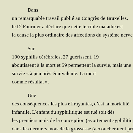
Dans
un remar­quable tra­vail publié au Congrès de Bruxelles,
r
le D
Four­nier a décla­ré que cette ter­rible mala­die est
la cause la plus ordi­naire des affec­tions du sys­tème nerv
Sur
100 syphi­lis céré­brales, 27 gué­rissent, 19
abou­tissent à la mort et 59 per­mettent la sur­vie, mais une
sur­vie « à peu près équi­va­lente. La mort
comme résultat ».
Une
des consé­quences les plus effrayantes, c’est la mortalité
infan­tile. L’en­fant du syphi­li­tique est tué soit dès
les pre­miers mois de la concep­tion (avor­te­ment syphi­li­tiq
dans les der­niers mois de la gros­sesse (accou­che­raient p