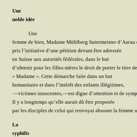
Une
noble idée
Une
femme de bien, Madame Mühl­berg Suter­meis­ter d’Aa­rau 
pris l’i­ni­tia­tive d’une péti­tion devant être adressée
en Suisse aux auto­ri­tés fédé­rales, dans le but
d’ob­te­nir pour les filles-mères le droit de por­ter le titre d
« Madame ». Cette démarche faite dans un but
huma­ni­taire et dans l’in­té­rêt des enfants illégitimes,
— vic­times inno­centes, — est digne d’at­ten­tion et de symp
Il y a long­temps qu’elle aurait dû être proposée
par les dis­ciples de celui qui ren­voyai absoute la femme a
La
syphilis