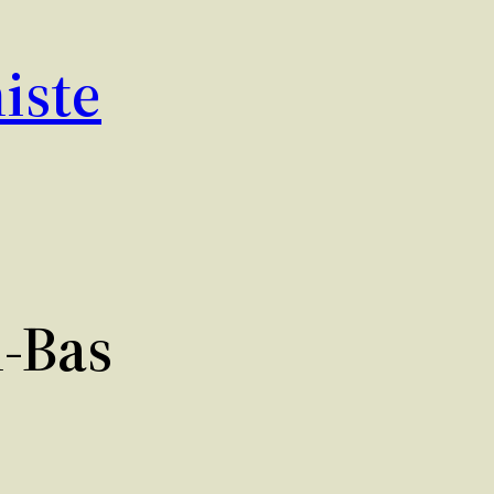
iste
n-Bas