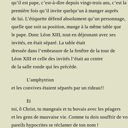
qu’il est pape, c’est-à-dire depuis vingt-trois ans, c’est la
pre­mière fois qu’il invite quel­qu’un à man­ger auprès
de lui. L’é­ti­quette défend abso­lu­ment qu’un personnage,
quelle que soit sa posi­tion, mange à la même table que
le pape. Donc Léon XIII, tout en déjeu­nant avec ses
invi­tés, en était sépa­ré. La table était
dres­sée dans l’embrasure de la fenêtre de la tour de
Léon XIII et celle des invi­tés l’é­tait au centre
de la salle ronde qui les précède.
L’am­phy­trion
et les convives étaient sépa­rés par un rideau!!
Et
toi, ô Christ, tu man­geais et tu buvais avec les péagers
et les gens de mau­vaise vie. Comme tu dois souf­frir de vo
pareils hypo­crites se récla­mer de ton nom !