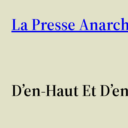
Aller
au
La Presse Anarch
contenu
D’en-Haut Et D’e