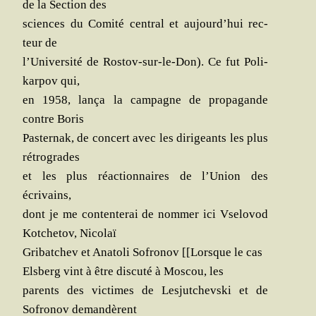
de la Sec­tion des
sciences du Comi­té cen­tral et aujourd’hui rec­
teur de
l’Université de Ros­tov-sur-le-Don). Ce fut Poli­
kar­pov qui,
en 1958, lan­ça la cam­pagne de pro­pa­gande
contre Boris
Pas­ter­nak, de concert avec les diri­geants les plus
rétrogrades
et les plus réac­tion­naires de l’Union des
écrivains,
dont je me conten­te­rai de nom­mer ici Vse­lo­vod
Kot­che­tov, Nicolaï
Gri­bat­chev et Ana­to­li Sofro­nov [[Lorsque le cas
Els­berg vint à être dis­cu­té à Mos­cou, les
parents des vic­times de Les­jut­chevs­ki et de
Sofro­nov demandèrent