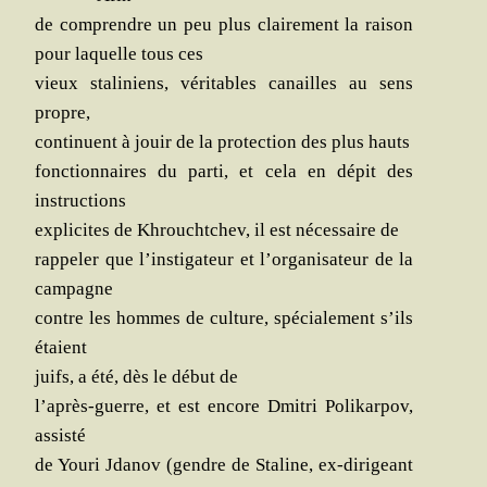
de com­prendre un peu plus clai­re­ment la rai­son
pour laquelle tous ces
vieux sta­li­niens, véri­tables canailles au sens
propre,
conti­nuent à jouir de la pro­tec­tion des plus hauts
fonc­tion­naires du par­ti, et cela en dépit des
instructions
expli­cites de Khroucht­chev, il
est néces­saire de
rap­pe­ler que l’instigateur et l’organisateur de la
campagne
contre les hommes de culture, spé­cia­le­ment s’ils
étaient
juifs, a été, dès le début de
l’après-guerre, et est encore Dmi­tri Poli­kar­pov,
assisté
de You­ri Jda­nov (gendre de Sta­line, ex-diri­geant