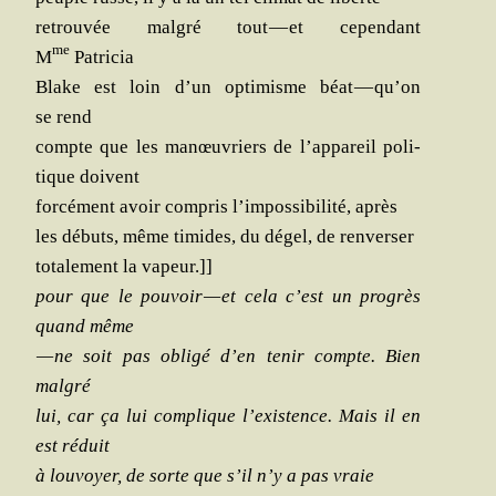
retrou­vée mal­gré tout — et cepen­dant
me
M
Patricia
Blake est loin d’un opti­misme béat — qu’on
se rend
compte que les manœu­vriers de l’appareil poli­
tique doivent
for­cé­ment avoir com­pris l’impossibilité, après
les débuts, même timides, du dégel, de renverser
tota­le­ment la vapeur.]]
pour que le pou­voir — et cela c’est un pro­grès
quand même
— ne soit pas obli­gé d’en tenir compte. Bien
malgré
lui, car ça lui com­plique l’existence. Mais il en
est réduit
à lou­voyer, de sorte que s’il n’y a pas vraie