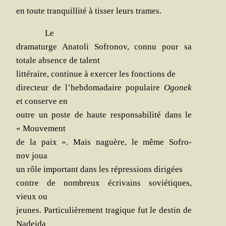
en toute tran­quilli­té à tis­ser leurs trames.
Le
dra­ma­turge Ana­to­li Sofro­nov, connu pour sa
totale absence de talent
lit­té­raire, conti­nue à exer­cer les fonc­tions de
direc­teur de l’hebdomadaire popu­laire
Ogo­nek
et conserve en
outre un poste de haute res­pon­sa­bi­li­té dans le
« Mouvement
de la paix ». Mais naguère, le même Sofro­
nov joua
un rôle impor­tant dans les répres­sions dirigées
contre de nom­breux écri­vains sovié­tiques,
vieux ou
jeunes. Par­ti­cu­liè­re­ment tra­gique fut le des­tin de
Nadejda