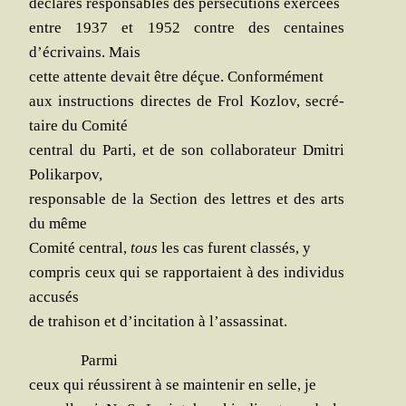
décla­rés res­pon­sables des per­sé­cu­tions exercées
entre 1937 et 1952 contre des cen­taines
d’écrivains. Mais
cette attente devait être déçue. Conformément
aux ins­truc­tions directes de Frol Koz­lov, secré­
taire du Comité
cen­tral du Par­ti, et de son col­la­bo­ra­teur Dmi­tri
Polikarpov,
res­pon­sable de la Sec­tion des lettres et des arts
du même
Comi­té cen­tral,
tous
les cas furent clas­sés, y
com­pris ceux qui se rap­por­taient à des indi­vi­dus
accusés
de tra­hi­son et d’incitation à l’assassinat.
Par­mi
ceux qui réus­sirent à se main­te­nir en selle, je