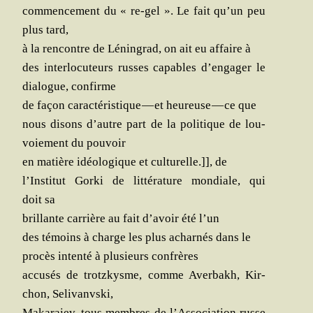
com­men­ce­ment du « re-gel ». Le fait qu’un peu
plus tard,
à la ren­contre de Lénin­grad, on ait eu affaire à
des inter­lo­cu­teurs russes capables d’engager le
dia­logue, confirme
de façon carac­té­ris­tique — et heu­reuse — ce que
nous disons d’autre part de la poli­tique de lou­
voie­ment du pouvoir
en matière idéo­lo­gique et cultu­relle.]], de
l’Institut Gor­ki de lit­té­ra­ture mon­diale, qui
doit sa
brillante car­rière au fait d’avoir été l’un
des témoins à charge les plus achar­nés dans le
pro­cès inten­té à plu­sieurs confrères
accu­sés de trotz­kysme, comme Aver­bakh, Kir­
chon, Selivanvski,
Maka­raiev, tous membres de l’Association russe