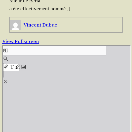
ra­teur de Béria
a été effec­ti­ve­ment nommé.]].
Vincent Dubuc
View Fullscreen