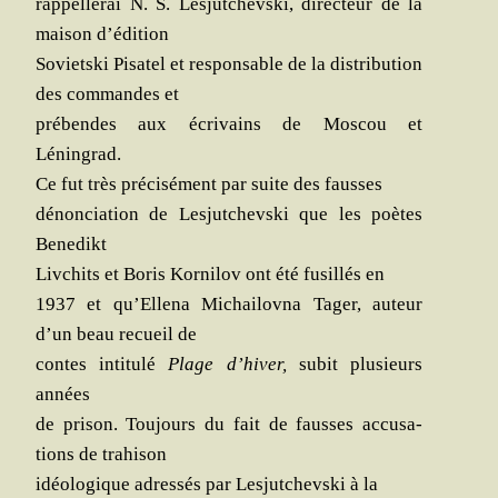
rap­pel­le­rai N. S. Les­jut­chevs­ki, direc­teur de la
mai­son d’édition
Soviets­ki Pisa­tel et res­pon­sable de la dis­tri­bu­tion
des com­mandes et
pré­bendes aux écri­vains de Mos­cou et
Léningrad.
Ce fut très pré­ci­sé­ment par suite des fausses
dénon­cia­tion de Les­jut­chevs­ki que les poètes
Benedikt
Liv­chits et Boris Kor­ni­lov ont été fusillés en
1937 et qu’Ellena Michai­lov­na Tager, auteur
d’un beau recueil de
contes inti­tu­lé
Plage d’hiver,
subit plu­sieurs
années
de pri­son. Tou­jours du fait de fausses accu­sa­
tions de trahison
idéo­lo­gique adres­sés par Les­jut­chevs­ki à la