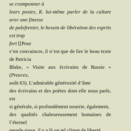
se cram­pon­ner à
leurs postes, K. lui-même par­ler de la culture
avec une finesse
de pale­fre­nier, le besoin de libé­ra­tion des esprits
est trop
fort
[[Pour
s’en convaincre, il n’est que de lire le beau texte
de Patricia
Blake, « Visite aux écri­vains de Rus­sie »
(
Preuves
,
août 63). L’admirable géné­ro­si­té d’âme
des écri­vains et des poètes dont elle nous parle,
est
si géné­rale, si pro­fon­dé­ment nour­rie, également,
des qua­li­tés cha­leu­reu­se­ment humaines de
l’éternel
peuple russe, il y a là un tel cli­mat de liberté