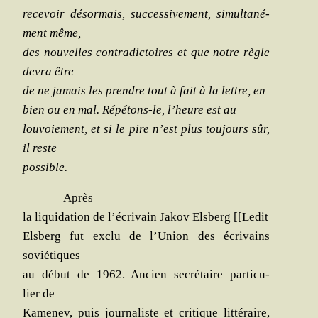
rece­voir désor­mais, suc­ces­si­ve­ment, simul­ta­né­
ment même,
des nou­velles contra­dic­toires et que notre règle
devra être
de ne jamais les prendre tout à fait à la lettre, en
bien ou en mal. Répé­tons-le, l’heure est au
lou­voie­ment, et si le pire n’est plus tou­jours sûr,
il reste
possible.
Après
la liqui­da­tion de l’écrivain Jakov Els­berg [[Ledit
Els­berg fut exclu de l’Union des écri­vains
soviétiques
au début de 1962. Ancien secré­taire par­ti­cu­
lier de
Kame­nev, puis jour­na­liste et cri­tique lit­té­raire,