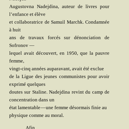
Augus­tov­na Nade­j­di­na, auteur de livres pour
l’enfance et élève
et col­la­bo­ra­trice de Samuil Mar­chk. Condam­née
à huit
ans de tra­vaux for­cés sur dénon­cia­tion de
Sofronov —
lequel avait décou­vert, en 1950, que la pauvre
femme,
vingt-cinq années aupa­ra­vant, avait été exclue
de la Ligue des jeunes com­mu­nistes pour avoir
expri­mé quelques
doutes sur Sta­line. Nade­j­di­na revint du camp de
concen­tra­tion dans un
état lamen­table — une femme désor­mais finie au
phy­sique comme au moral.
Afin