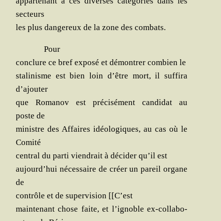
appar­te­nant à ces diverses caté­go­ries dans les
secteurs
les plus dan­ge­reux de la zone des combats.
Pour
conclure ce bref expo­sé et démon­trer com­bien le
sta­li­nisme est bien loin d’être mort, il suf­fi­ra
d’ajouter
que Roma­nov est pré­ci­sé­ment can­di­dat au
poste de
ministre des Affaires idéo­lo­giques, au cas où le
Comité
cen­tral du par­ti vien­drait à déci­der qu’il est
aujourd’hui néces­saire de créer un pareil organe
de
contrôle et de super­vi­sion [[C’est
main­te­nant chose faite, et l’ignoble ex-col­la­bo­