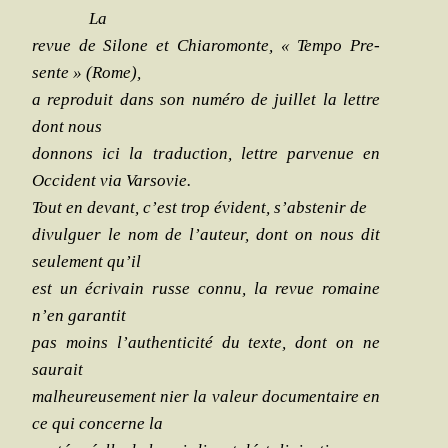
La
revue de Silone et Chia­ro­monte, « Tem­po Pre­
sente » (Rome),
a repro­duit dans son numé­ro de juillet la lettre
dont nous
don­nons ici la tra­duc­tion, lettre par­ve­nue en
Occi­dent via Varsovie.
Tout en devant, c’est trop évident, s’abstenir de
divul­guer le nom de l’auteur, dont on nous dit
seule­ment qu’il
est un écri­vain russe connu, la revue romaine
n’en garantit
pas moins l’authenticité du texte, dont on ne
saurait
mal­heu­reu­se­ment nier la valeur docu­men­taire en
ce qui concerne la