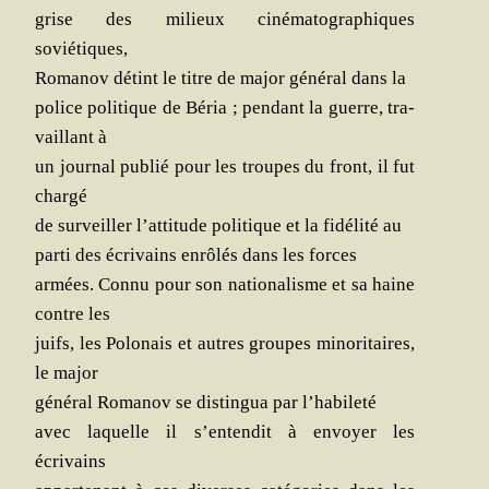
grise des milieux ciné­ma­to­gra­phiques
soviétiques,
Roma­nov détint le titre de major géné­ral dans la
police poli­tique de Béria ; pen­dant la guerre, tra­
vaillant à
un jour­nal publié pour les troupes du front, il fut
chargé
de sur­veiller l’attitude poli­tique et la fidé­li­té au
par­ti des écri­vains enrô­lés dans les forces
armées. Connu pour son natio­na­lisme et sa haine
contre les
juifs, les Polo­nais et autres
groupes mino­ri­taires,
le major
géné­ral Roma­nov se dis­tin­gua par l’habileté
avec laquelle il s’entendit à envoyer les
écrivains