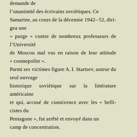
demande de
l’unanimité des écri­vains sovié­tiques. Ce
Sama­rine, au cours de la décen­nie 1942 – 52,
diri­
gea une
« purge » contre de nom­breux pro­fes­seurs de
l’Université
de Mos­cou mal vus en rai­son de leur atti­tude
« cosmopolite ».
Par­mi ses vic­times figure A. I. Start­sev, auteur du
seul ouvrage
his­to­rique sovié­tique sur la lit­té­ra­ture
américaine
et qui, accu­sé de conni­vence avec les « bel­li­
cistes du
Penta­gone », fut arrê­té et envoyé dans un
camp de concentration.