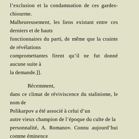
l’exclusion et la condam­na­tion de ces gardes-
chiourme.
Mal­heu­reu­se­ment, les liens exis­tant entre ces
der­niers et de hauts
fonc­tion­naires du par­ti, de même que la crainte
de révélations
com­pro­met­tantes firent qu’il ne fut don­né
aucune suite à
la demande.]].
Récem­ment,
dans ce cli­mat de révi­vis­cence du sta­li­nisme, le
nom de
Poli­kar­pov a été asso­cié à celui d’un
autre vieux cham­pion de l’époque du culte de la
per­son­na­li­té, A. Roma­nov. Connu aujourd’hui
comme éminence