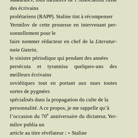
des écrivains
pro­lé­ta­riens (RAPP). Sta­line tint à récompenser
Yer­mi­lov de cette prouesse en inter­ve­nant per­
son­nel­le­ment pour le
faire nom­mer rédac­teur en chef de la
Lite­ra­tur­
naia Gazeta,
le sinistre pério­dique qui pen­dant des années
per­sé­cu­ta et tyran­ni­sa quelques-uns des
meilleurs écrivains
sovié­tiques tout en por­tant aux nues toutes
sortes de pygmées
spé­cia­li­sés dans la pro­pa­ga­tion du culte de la
per­son­na­li­té. A ce pro­pos, je me rap­pelle qu’à
e
l’occasion du 70
anni­ver­saire du dic­ta­teur, Yer­
mi­lov publia un
article au titre révé­la­teur :
« Sta­line