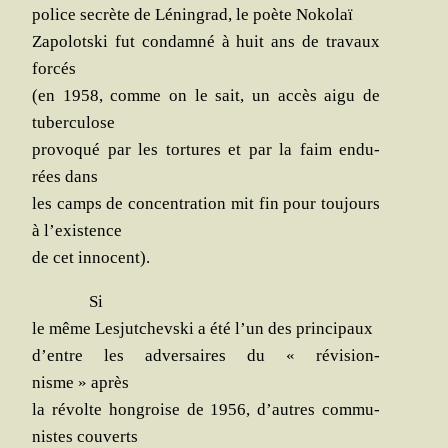
police secrète de Lénin­grad, le poète Nokolaï
Zapo­lots­ki fut condam­né à huit ans de tra­vaux
forcés
(en 1958, comme on le sait, un accès aigu de
tuberculose
pro­vo­qué par les tor­tures et par la faim endu­
rées dans
les camps de concen­tra­tion mit fin pour tou­jours
à l’existence
de cet innocent).
Si
le même Les­jut­chevs­ki a été l’un des principaux
d’entre les adver­saires du « révi­sion­
nisme » après
la révolte hon­groise de 1956, d’autres com­mu­
nistes couverts