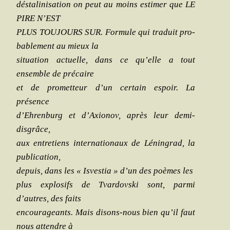
désta­li­ni­sa­tion on peut au moins esti­mer que LE
PIRE N’EST
PLUS TOUJOURS SUR. For­mule qui tra­duit pro­
ba­ble­ment au mieux la
situa­tion actuelle, dans ce qu’elle a tout
ensemble de précaire
et de pro­met­teur d’un cer­tain espoir. La
présence
d’Ehrenburg et d’Axionov, après leur demi-
disgrâce,
aux entre­tiens inter­na­tio­naux de Lénin­grad, la
publication,
depuis, dans les « Isves­tia » d’un des poèmes les
plus explo­sifs de Tvar­dovs­ki sont, par­mi
d’autres, des faits
encou­ra­geants. Mais disons-nous bien qu’il faut
nous attendre à