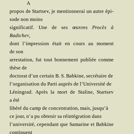
A
pro­pos de Start­sev, je men­tion­ne­rai un autre épi­
sode non moins
signi­fi­ca­tif. Une de ses œuvres
Pro­cès à
Radichev,
dont l’impression était en cours au moment
de son
arres­ta­tion, fut tout bon­ne­ment publiée comme
thèse de
doc­to­rat d’un cer­tain B. S. Bab­kine, secré­taire de
l’organisation du Par­ti auprès de l’Université de
Lénin­grad. Après la mort de Sta­line, Start­sev
a été
libé­ré du camp de concen­tra­tion, mais, jusqu’à
ce jour, n’a pu obte­nir sa réin­té­gra­tion dans
l’université, cepen­dant que Sama­rine et Bab­kine
continuent