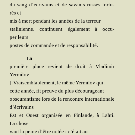
du sang d’écrivains et de savants russes tor­tu­
rés et
mis à mort pen­dant les années de la terreur
sta­li­nienne, conti­nuent éga­le­ment à occu­
per leurs
postes de com­mande et de responsabilité.
La
pre­mière place revient de droit à Vla­di­mir
Yermilov
[[Vrai­sem­bla­ble­ment, le même Yer­mi­lov qui,
cette année, fit preuve du plus décourageant
obs­cu­ran­tisme lors de la ren­contre inter­na­tio­nale
d’écrivains
Est et Ouest orga­ni­sée en Fin­lande, à Lah­ti.
La chose
vaut la peine d’être notée : c’était au