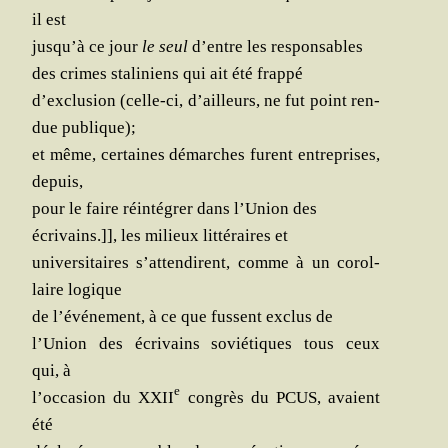
il est
jusqu’à ce jour
le seul
d’entre les responsables
des crimes sta­li­niens qui ait été frappé
d’exclusion (celle-ci, d’ailleurs, ne fut point ren­
due publique);
et même, cer­taines démarches furent entre­prises,
depuis,
pour le faire réin­té­grer dans l’Union des
écri­vains.]], les milieux lit­té­raires et
uni­ver­si­taires s’attendirent, comme à un corol­
laire logique
de l’événement, à ce que fussent exclus de
l’Union des écri­vains sovié­tiques tous ceux
qui, à
e
l’occasion du XXII
congrès du PCUS, avaient
été