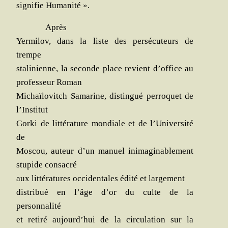
signi­fie Humanité ».
Après
Yer­mi­lov, dans la liste des per­sé­cu­teurs de
trempe
sta­li­nienne, la seconde place revient d’office au
pro­fes­seur Roman
Michaï­lo­vitch Sama­rine, dis­tin­gué per­ro­quet de
l’Institut
Gor­ki de lit­té­ra­ture mon­diale et de l’Université
de
Mos­cou, auteur d’un manuel inima­gi­na­ble­ment
stu­pide consacré
aux lit­té­ra­tures occi­den­tales édi­té et largement
dis­tri­bué en l’âge d’or du culte de la
personnalité
et reti­ré aujourd’hui de la cir­cu­la­tion sur la