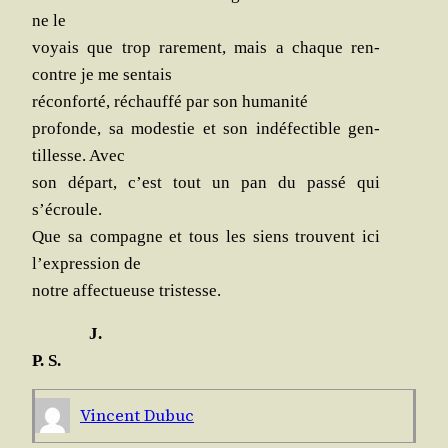
ne le
voyais que trop rare­ment, mais a chaque ren­
contre je me sentais
récon­for­té, réchauf­fé par son humanité
pro­fonde, sa modes­tie et son indé­fec­tible gen­
tillesse. Avec
son départ, c’est tout un pan du pas­sé qui
s’écroule.
Que sa com­pagne et tous les siens trouvent ici
l’expression de
notre affec­tueuse tristesse.
J.
P. S.
Vincent Dubuc