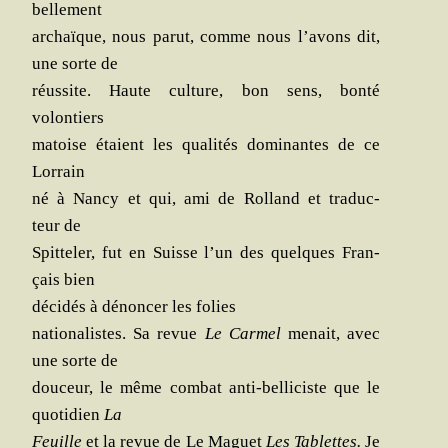
bel­le­ment
archaïque, nous parut, comme nous l’avons dit,
une sorte de
réus­site. Haute culture, bon sens, bon­té
volontiers
matoise étaient les qua­li­tés domi­nantes de ce
Lorrain
né à Nan­cy et qui, ami de Rol­land et tra­duc­
teur de
Spit­te­ler, fut en Suisse l’un des quelques Fran­
çais bien
déci­dés à dénon­cer les folies
natio­na­listes. Sa revue
Le Car­mel
menait, avec
une sorte de
dou­ceur, le même com­bat anti-bel­li­ciste que le
quo­ti­dien
La
Feuille
et la revue de Le Maguet
Les Tablettes.
Je