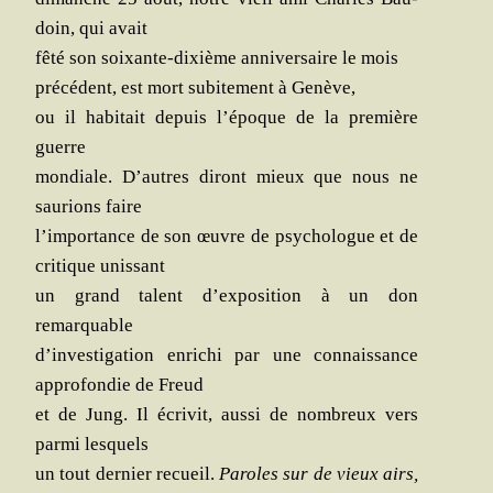
doin, qui avait
fêté son soixante-dixième anni­ver­saire le mois
pré­cé­dent, est mort subi­te­ment à Genève,
ou il habi­tait depuis l’époque de la pre­mière
guerre
mon­diale. D’autres diront mieux que nous ne
sau­rions faire
l’importance de son œuvre de psy­cho­logue et de
cri­tique unissant
un grand talent d’exposition à un don
remarquable
d’investigation enri­chi par une connais­sance
appro­fon­die de Freud
et de Jung. Il écri­vit, aus­si de nom­breux vers
par­mi lesquels
un tout der­nier recueil.
Paroles sur de vieux airs,