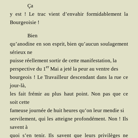
Ça
y est ! Le trac vient d’en­va­hir for­mi­da­ble­ment la
Bourgeoisie !
Bien
qu’a­no­dine en son esprit, bien qu’au­cun sou­la­ge­ment
sérieux ne
puisse réel­le­ment sor­tir de cette mani­fes­ta­tion, la
er
pers­pec­tive du 1
Mai a jeté la peur au ventre des
bour­geois ! Le Tra­vailleur des­cen­dant dans la rue ce
jour-là,
les fait fré­mir au plus haut point. Non pas que ce
soit cette
fameuse jour­née de huit heures qu’on leur men­die si
ser­vi­le­ment, qui les atteigne pro­fon­dé­ment. Non ! Ils
savent à
quoi s’en tenir. Ils savent que leurs pri­vi­lèges ne