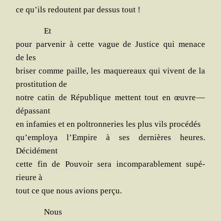
ce qu’ils redoutent par des­sus tout !
Et
pour par­ve­nir à cette vague de Jus­tice qui menace
de les
bri­ser comme paille, les maque­reaux qui vivent de la
pros­ti­tu­tion de
notre catin de Répu­blique mettent tout en œuvre —
dépassant
en infa­mies et en pol­tron­ne­ries les plus vils procédés
qu’employa l’Em­pire à ses der­nières heures.
Décidément
cette fin de Pou­voir sera incom­pa­ra­ble­ment supé­
rieure à
tout ce que nous avions perçu.
Nous