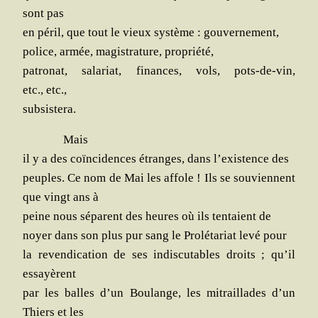
sont pas
en péril, que tout le vieux sys­tème : gouvernement,
police, armée, magis­tra­ture, propriété,
patro­nat, sala­riat, finances, vols, pots-de-vin,
etc., etc.,
subsistera.
Mais
il y a des coïn­ci­dences étranges, dans l’exis­tence des
peuples. Ce nom de Mai les affole ! Ils se sou­viennent
que vingt ans à
peine nous séparent des heures où ils ten­taient de
noyer dans son plus pur sang le Pro­lé­ta­riat levé pour
la reven­di­ca­tion de ses indis­cu­tables droits ; qu’il
essayèrent
par les balles d’un Bou­lange, les mitraillades d’un
Thiers et les