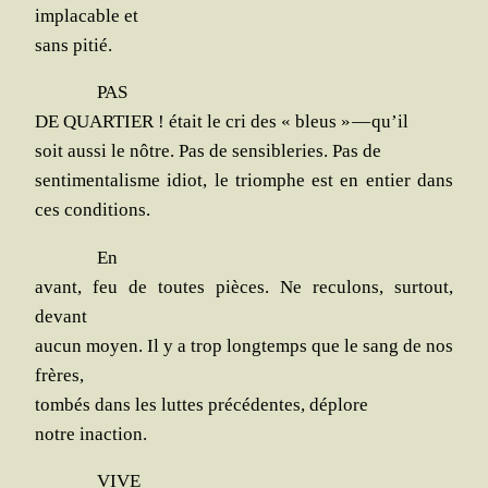
impla­cable et
sans pitié.
PAS
DE QUARTIER ! était le cri des « bleus » — qu’il
soit aus­si le nôtre. Pas de sen­si­ble­ries. Pas de
sen­ti­men­ta­lisme idiot, le triomphe est en entier dans
ces conditions.
En
avant, feu de toutes pièces. Ne recu­lons, sur­tout,
devant
aucun moyen. Il y a trop long­temps que le sang de nos
frères,
tom­bés dans les luttes pré­cé­dentes, déplore
notre inaction.
VIVE