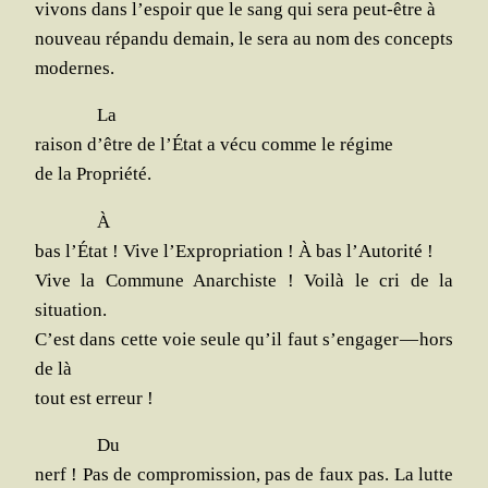
vivons dans l’es­poir que le sang qui sera peut-être à
nou­veau répan­du demain, le sera au nom des concepts
modernes.
La
rai­son d’être de l’É­tat a vécu comme le régime
de la Propriété.
À
bas l’É­tat ! Vive l’Ex­pro­pria­tion ! À bas l’Autorité !
Vive la Com­mune Anar­chiste ! Voi­là le cri de la
situation.
C’est dans cette voie seule qu’il faut s’en­ga­ger — hors
de là
tout est erreur !
Du
nerf ! Pas de com­pro­mis­sion, pas de faux pas. La lutte