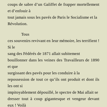
coups de sabre d’un Galif­fet de frap­per mor­tel­le­ment
et d’en­fouir à
tout jamais sous les pavés de Paris le Socia­lisme et la
Révolution.
Tous
ces sou­ve­nirs revi­vant en leur mémoire, les ter­ri­fient !
Si le
sang des Fédé­rés de 1871 allait subitement
bouillon­ner dans les veines des Tra­vailleurs de 1890
et que
sur­gis­sant des pavés pour les conduire à la
repos­ses­sion de tout ce qu’ils ont pro­duit et dont ils
les ont si
impi­toya­ble­ment dépouillé, le spectre de Mai allait se
dres­ser tout à coup gigan­tesque et ven­geur devant
eux ! Voilà